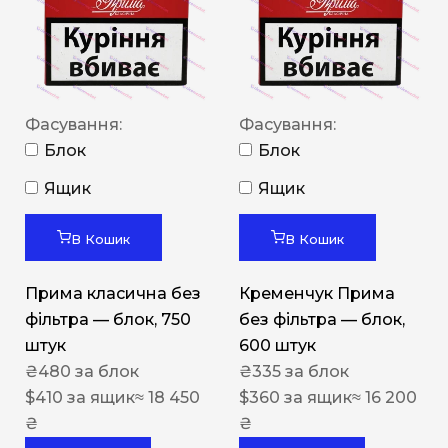
Фасування:
Фасування:
Блок
Блок
Ящик
Ящик
В Кошик
В Кошик
Прима класична без
Кременчук Прима
фільтра — блок, 750
без фільтра — блок,
штук
600 штук
₴
480
за блок
₴
335
за блок
$
410
за ящик
≈ 18 450
$
360
за ящик
≈ 16 200
₴
₴