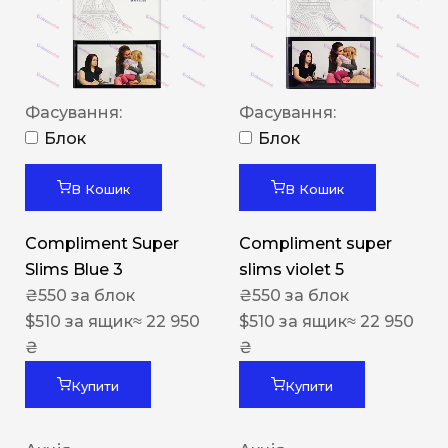
Фасування:
Фасування:
Блок
Блок
В Кошик
В Кошик
Compliment Super
Compliment super
Slims Blue 3
slims violet 5
₴
550
за блок
₴
550
за блок
$
510
за ящик
≈ 22 950
$
510
за ящик
≈ 22 950
₴
₴
Купити
Купити