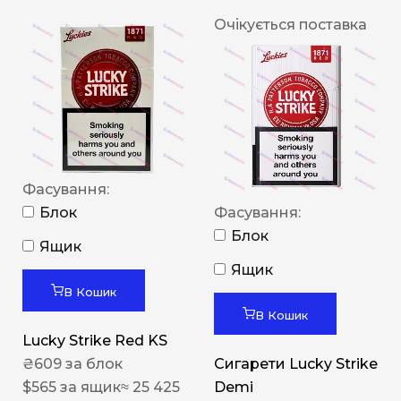
Очікується поставка
Фасування:
Блок
Фасування:
Блок
Ящик
Ящик
В Кошик
В Кошик
Lucky Strike Red KS
₴
609
за блок
Сигарети Lucky Strike
$
565
за ящик
≈ 25 425
Demi