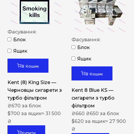
Фасування:
Блок
Фасування:
Блок
Ящик
Ящик
В Кошик
В Кошик
Kent (8) King Size —
Черновцы сигарети з
Kent 8 Blue KS —
турбо фільтром
сигарети з турбо
₴
670
за блок
фільтром
$
700
за ящик
≈ 31 500
₴
660
₴
650
за блок
₴
$
620
за ящик
≈ 27 900
₴
Купити