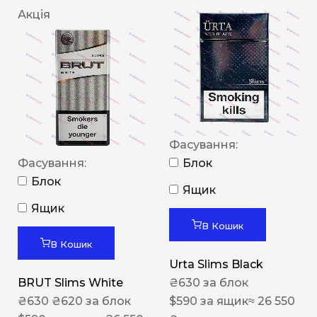
Акція
Фасування:
Фасування:
Блок
Блок
Ящик
Ящик
В Кошик
В Кошик
Urta Slims Black
BRUT Slims White
₴
630
за блок
₴
630
₴
620
за блок
$
590
за ящик
≈ 26 550