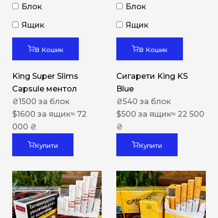
Блок
Блок
Ящик
Ящик
В Кошик
В Кошик
King Super Slims
Сигарети King KS
Capsule ментол
Blue
₴
1500
за блок
₴
540
за блок
$
1600
за ящик
≈ 72
$
500
за ящик
≈ 22 500
000 ₴
₴
Купити
Купити