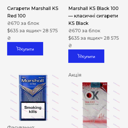
Сигарети Marshall KS
Marshall KS Black 100
Red 100
— класичні сигарети
₴
670
за блок
KS Black
$
635
за ящик
≈ 28 575
₴
670
за блок
₴
$
635
за ящик
≈ 28 575
₴
Купити
Купити
Акція
Фасування: