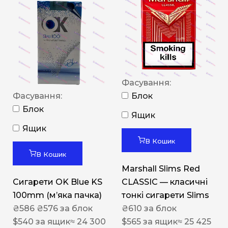
Фасування:
Фасування:
Блок
Блок
Ящик
Ящик
В Кошик
В Кошик
Marshall Slims Red
Сигарети OK Blue KS
CLASSIC — класичні
100mm (м’яка пачка)
тонкі сигарети Slims
₴
586
₴
576
за блок
₴
610
за блок
$
540
за ящик
≈ 24 300
$
565
за ящик
≈ 25 425