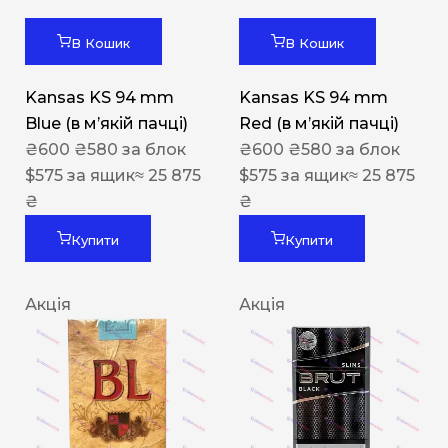
В Кошик
В Кошик
Kansas KS 94 mm
Kansas KS 94 mm
Blue (в мʼякій пачці)
Red (в мʼякій пачці)
₴
600
₴
580
за блок
₴
600
₴
580
за блок
$
575
за ящик
≈ 25 875
$
575
за ящик
≈ 25 875
₴
₴
Купити
Купити
Акція
Акція