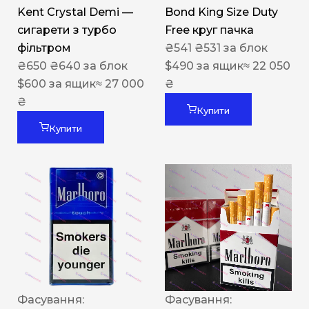
Kent Crystal Demi —
Bond King Size Duty
сигарети з турбо
Free круг пачка
фільтром
₴
541
₴
531
за блок
₴
650
₴
640
за блок
$
490
за ящик
≈ 22 050
$
600
за ящик
≈ 27 000
₴
₴
Купити
Купити
Фасування:
Фасування: