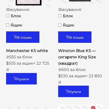
Фасування:
Фасування:
Блок
Блок
Ящик
Ящик
В Кошик
В Кошик
Manchester KS white
Winston Blue KS —
₴
555
за блок
сигарети King Size
$
505
за ящик
≈ 22 725
(квадрат)
₴
₴
600
за блок
$
530
за ящик
≈ 23 850
Купити
₴
Купити