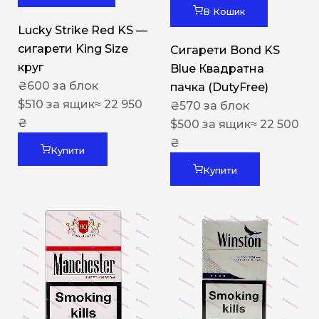
В Кошик
Lucky Strike Red KS —
сигарети King Size
Сигарети Bond KS
круг
Blue Квадратна
₴
600
за блок
пачка (DutyFree)
$
510
за ящик
≈ 22 950
₴
570
за блок
₴
$
500
за ящик
≈ 22 500
₴
Купити
Купити