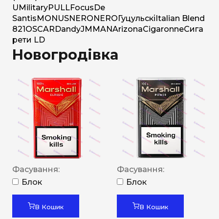
U
Military
PULL
Focus
De
Santis
MONUS
NERO
NERO
Гуцульскі
Italian Blend
821
OSCAR
Dandy
JM
MAN
Arizona
Cigaronne
Сига
рети LD
Новогродівка
Фасування:
Фасування:
Блок
Блок
В Кошик
В Кошик