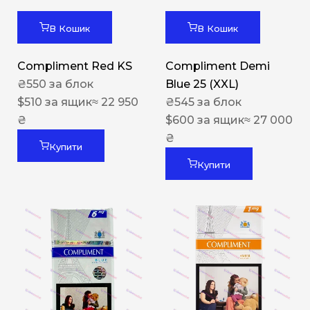
В Кошик
В Кошик
Compliment Red KS
Compliment Demi
₴
550
за блок
Blue 25 (XXL)
$
510
за ящик
≈ 22 950
₴
545
за блок
₴
$
600
за ящик
≈ 27 000
₴
Купити
Купити