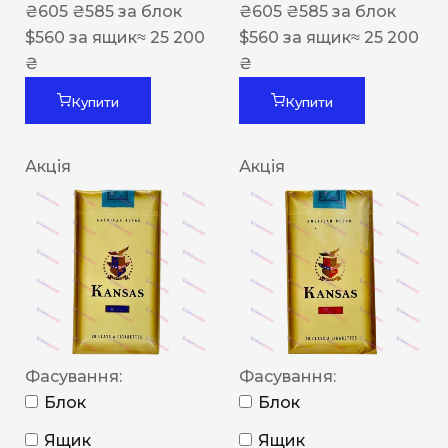
₴
605
₴
585
за блок
₴
605
₴
585
за блок
$
560
за ящик
≈ 25 200
$
560
за ящик
≈ 25 200
₴
₴
Купити
Купити
Акція
Акція
Фасування:
Фасування:
Блок
Блок
Ящик
Ящик