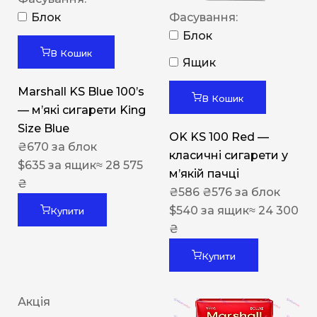
Блок
Фасування:
Блок
В Кошик
Ящик
Marshall KS Blue 100’s
В Кошик
— м’які сигарети King
Size Blue
OK KS 100 Red —
₴
670
за блок
класичні сигарети у
$
635
за ящик
≈ 28 575
м’якій пачці
₴
₴
586
₴
576
за блок
$
540
за ящик
≈ 24 300
Купити
₴
Купити
Акція