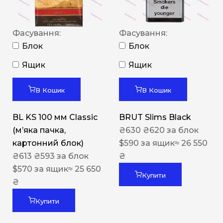
Фасування:
Фасування:
Блок
Блок
Ящик
Ящик
В Кошик
В Кошик
BL KS 100 мм Classic
BRUT Slims Black
(м’яка пачка,
₴
630
₴
620
за блок
картонний блок)
$
590
за ящик
≈ 26 550
₴
613
₴
593
за блок
₴
$
570
за ящик
≈ 25 650
Купити
₴
Купити