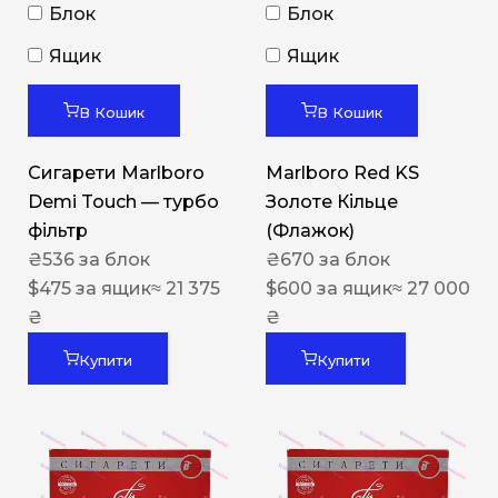
Блок
Блок
Ящик
Ящик
В Кошик
В Кошик
Сигарети Marlboro
Marlboro Red KS
Demi Touch — турбо
Золоте Кільце
фільтр
(Флажок)
₴
536
за блок
₴
670
за блок
$
475
за ящик
≈ 21 375
$
600
за ящик
≈ 27 000
₴
₴
Купити
Купити