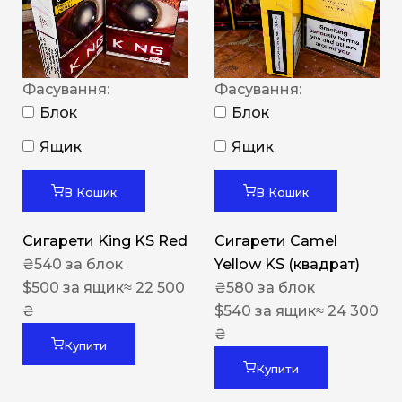
Фасування:
Фасування:
Блок
Блок
Ящик
Ящик
В Кошик
В Кошик
Сигарети King KS Red
Сигарети Camel
₴
540
за блок
Yellow KS (квадрат)
$
500
за ящик
≈ 22 500
₴
580
за блок
₴
$
540
за ящик
≈ 24 300
₴
Купити
Купити