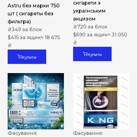
сигарети з
Astru без марки 750
українським
шт ( сигареты без
акцизом
фильтра)
₴
720
за блок
₴
349
за блок
$
690
за ящик
≈ 31 050
$
415
за ящик
≈ 18 675
₴
₴
Купити
Купити
Фасування:
Фасування: