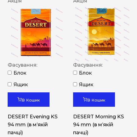
Акція
Акція
Фасування:
Фасування:
Блок
Блок
Ящик
Ящик
В Кошик
В Кошик
DESERT Evening KS
DESERT Morning KS
94 mm (в мʼякій
94 mm (в мʼякій
пачці)
пачці)