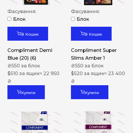
Фасування:
Фасування:
Блок
Блок
В Кошик
В Кошик
Compliment Demi
Compliment Super
Blue (20) (6)
Slims Amber 1
₴
550
за блок
₴
550
за блок
$
510
за ящик
≈ 22 950
$
520
за ящик
≈ 23 400
₴
₴
Купити
Купити