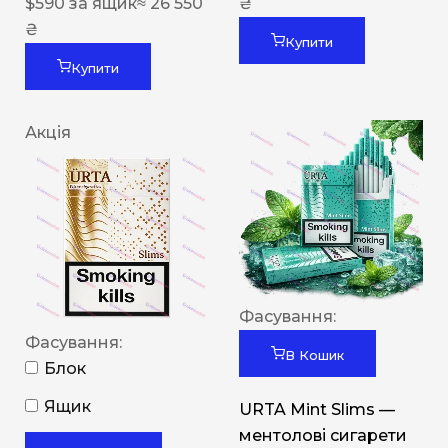
$
590
за ящик
≈ 26 550
₴
₴
Купити
Купити
Акція
Фасування:
Фасування:
В Кошик
Блок
Ящик
URTA Mint Slims —
ментолові сигарети