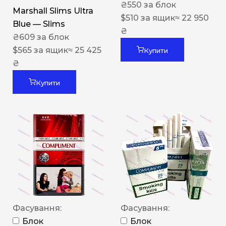
₴
550
за блок
Marshall Slims Ultra
$
510
за ящик
≈ 22 950
Blue — Slims
₴
₴
609
за блок
$
565
за ящик
≈ 25 425
Купити
₴
Купити
Фасування:
Фасування:
Блок
Блок