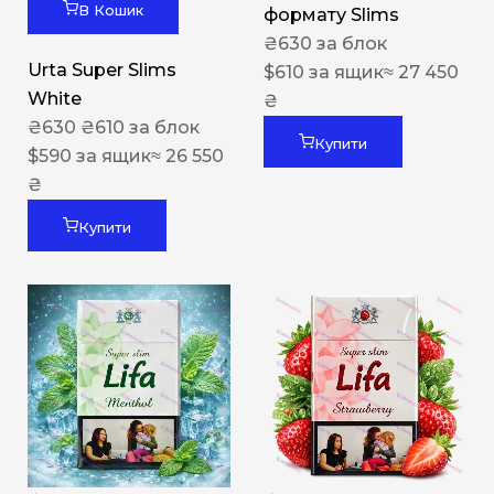
В Кошик
формату Slims
₴
630
за блок
Urta Super Slims
$
610
за ящик
≈ 27 450
White
₴
₴
630
₴
610
за блок
Купити
$
590
за ящик
≈ 26 550
₴
Купити