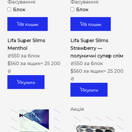
Фасування:
Фасування:
Блок
Блок
В Кошик
В Кошик
Lifa Super Slims
Lifa Super Slims
Menthol
Strawberry —
₴
550
за блок
полуничні супер слім
$
560
за ящик
≈ 25 200
₴
550
за блок
₴
$
560
за ящик
≈ 25 200
₴
Купити
Купити
Акція