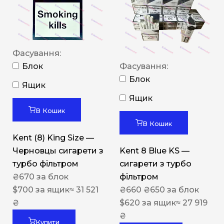
Фасування:
Блок
Фасування:
Блок
Ящик
Ящик
В Кошик
В Кошик
Kent (8) King Size —
Черновцы сигарети з
Kent 8 Blue KS —
турбо фільтром
сигарети з турбо
₴
670
за блок
фільтром
$
700
за ящик
≈ 31 521
₴
660
₴
650
за блок
₴
$
620
за ящик
≈ 27 919
₴
Купити