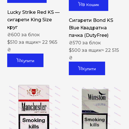
В Кошик
Lucky Strike Red KS —
сигарети King Size
Сигарети Bond KS
круг
Blue Квадратна
₴
600
за блок
пачка (DutyFree)
$
510
за ящик
≈ 22 965
₴
570
за блок
₴
$
500
за ящик
≈ 22 515
₴
Купити
Купити