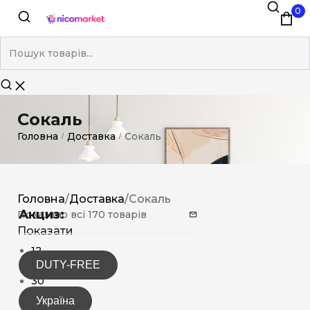
0
Сокаль
Головна
Доставка
Сокаль
/
/
Головна
/
Доставка
/
Сокаль
Акциз:
Показано всі 170 товарів
Показати
12
DUTY-FREE
15
30
Україна