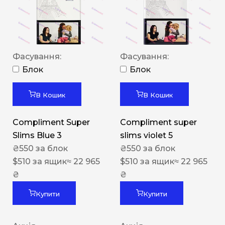
Фасування:
Фасування:
Блок
Блок
В Кошик
В Кошик
Compliment Super
Compliment super
Slims Blue 3
slims violet 5
₴
550
за блок
₴
550
за блок
$
510
за ящик
≈ 22 965
$
510
за ящик
≈ 22 965
₴
₴
Купити
Купити