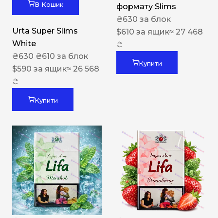
В Кошик
формату Slims
₴
630
за блок
Urta Super Slims
$
610
за ящик
≈ 27 468
White
₴
₴
630
₴
610
за блок
Купити
$
590
за ящик
≈ 26 568
₴
Купити