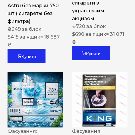
сигарети з
Astru без марки 750
українським
шт ( сигареты без
акцизом
фильтра)
₴
720
за блок
₴
349
за блок
$
690
за ящик
≈ 31 071
$
415
за ящик
≈ 18 687
₴
₴
Купити
Купити
Фасування:
Фасування: