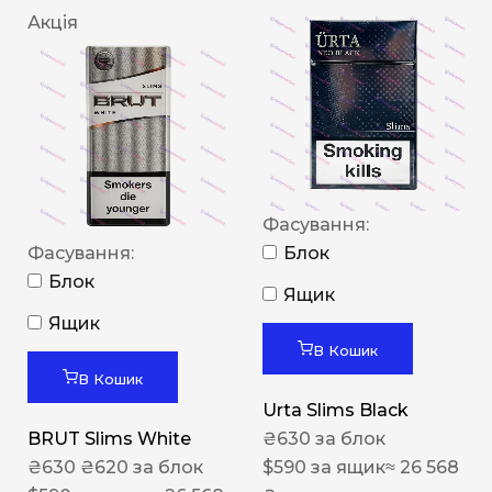
Акція
Фасування:
Фасування:
Блок
Блок
Ящик
Ящик
В Кошик
В Кошик
Urta Slims Black
BRUT Slims White
₴
630
за блок
₴
630
₴
620
за блок
$
590
за ящик
≈ 26 568