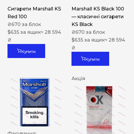
Сигарети Marshall KS
Marshall KS Black 100
Red 100
— класичні сигарети
₴
670
за блок
KS Black
$
635
за ящик
≈ 28 594
₴
670
за блок
₴
$
635
за ящик
≈ 28 594
₴
Купити
Купити
Акція
Фасування: