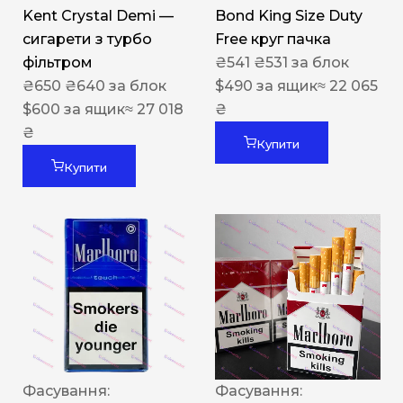
Kent Crystal Demi —
Bond King Size Duty
сигарети з турбо
Free круг пачка
фільтром
₴
541
₴
531
за блок
₴
650
₴
640
за блок
$
490
за ящик
≈ 22 065
$
600
за ящик
≈ 27 018
₴
₴
Купити
Купити
Фасування:
Фасування: