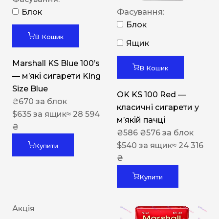
Блок
Фасування:
Блок
В Кошик
Ящик
Marshall KS Blue 100’s
В Кошик
— м’які сигарети King
Size Blue
OK KS 100 Red —
₴
670
за блок
класичні сигарети у
$
635
за ящик
≈ 28 594
м’якій пачці
₴
₴
586
₴
576
за блок
$
540
за ящик
≈ 24 316
Купити
₴
Купити
Акція