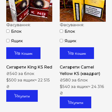
Фасування:
Фасування:
Блок
Блок
Ящик
Ящик
В Кошик
В Кошик
Сигарети King KS Red
Сигарети Camel
₴
540
за блок
Yellow KS (квадрат)
$
500
за ящик
≈ 22 515
₴
580
за блок
₴
$
540
за ящик
≈ 24 316
₴
Купити
Купити