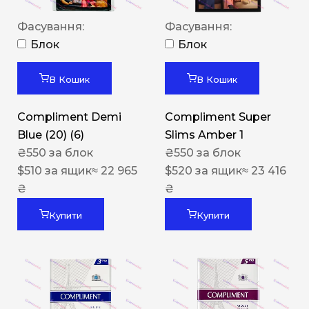
Фасування:
Фасування:
Блок
Блок
В Кошик
В Кошик
Compliment Demi
Compliment Super
Blue (20) (6)
Slims Amber 1
₴
550
за блок
₴
550
за блок
$
510
за ящик
≈ 22 965
$
520
за ящик
≈ 23 416
₴
₴
Купити
Купити