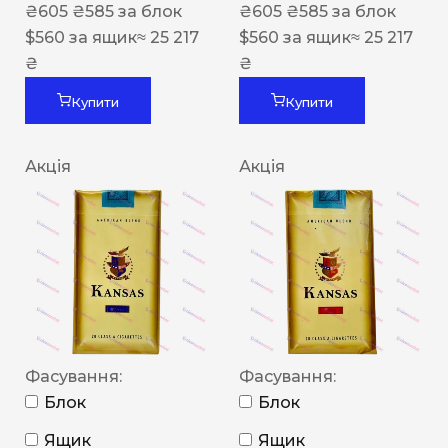
₴
605
₴
585
за блок
₴
605
₴
585
за блок
$
560
за ящик
≈ 25 217
$
560
за ящик
≈ 25 217
₴
₴
Купити
Купити
Акція
Акція
Фасування:
Фасування:
Блок
Блок
Ящик
Ящик