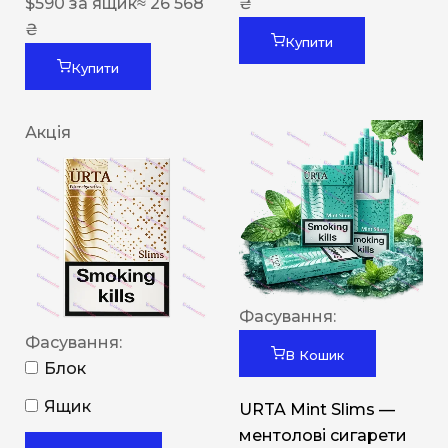
$
590
за ящик
≈ 26 568
₴
₴
Купити
Купити
Акція
Фасування:
Фасування:
В Кошик
Блок
Ящик
URTA Mint Slims —
ментолові сигарети