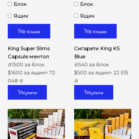
Блок
Блок
Ящик
Ящик
В Кошик
В Кошик
King Super Slims
Сигарети King KS
Capsule ментол
Blue
₴
1500
за блок
₴
540
за блок
$
1600
за ящик
≈ 72
$
500
за ящик
≈ 22 515
048 ₴
₴
Купити
Купити