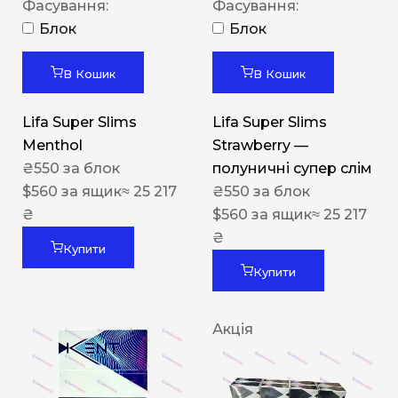
Фасування:
Фасування:
Блок
Блок
В Кошик
В Кошик
Lifa Super Slims
Lifa Super Slims
Menthol
Strawberry —
₴
550
за блок
полуничні супер слім
$
560
за ящик
≈ 25 217
₴
550
за блок
₴
$
560
за ящик
≈ 25 217
₴
Купити
Купити
Акція