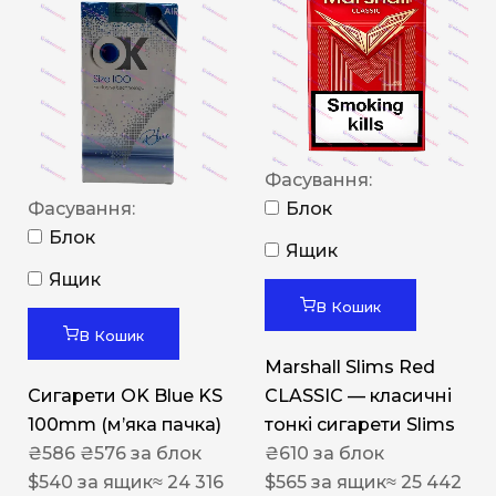
Фасування:
Фасування:
Блок
Блок
Ящик
Ящик
В Кошик
В Кошик
Marshall Slims Red
Сигарети OK Blue KS
CLASSIC — класичні
100mm (м’яка пачка)
тонкі сигарети Slims
₴
586
₴
576
за блок
₴
610
за блок
$
540
за ящик
≈ 24 316
$
565
за ящик
≈ 25 442