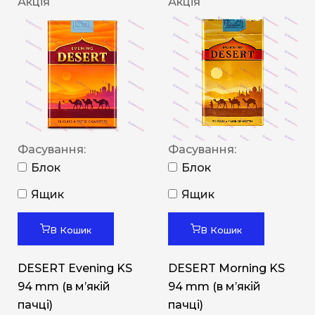
Акція
Акція
Фасування:
Фасування:
Блок
Блок
Ящик
Ящик
В Кошик
В Кошик
DESERT Evening KS
DESERT Morning KS
94 mm (в мʼякій
94 mm (в мʼякій
пачці)
пачці)