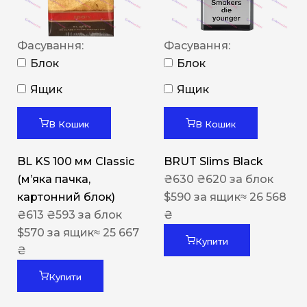
Фасування:
Фасування:
Блок
Блок
Ящик
Ящик
В Кошик
В Кошик
BL KS 100 мм Classic
BRUT Slims Black
(м’яка пачка,
₴
630
₴
620
за блок
картонний блок)
$
590
за ящик
≈ 26 568
₴
613
₴
593
за блок
₴
$
570
за ящик
≈ 25 667
Купити
₴
Купити