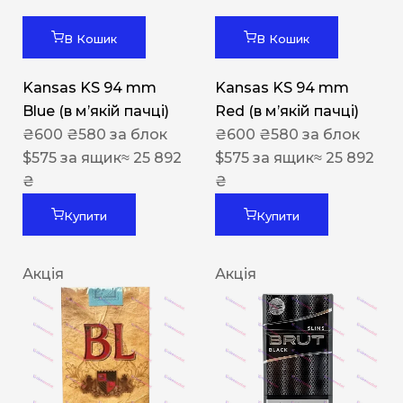
В Кошик
В Кошик
Kansas KS 94 mm
Kansas KS 94 mm
Blue (в мʼякій пачці)
Red (в мʼякій пачці)
₴
600
₴
580
за блок
₴
600
₴
580
за блок
$
575
за ящик
≈ 25 892
$
575
за ящик
≈ 25 892
₴
₴
Купити
Купити
Акція
Акція