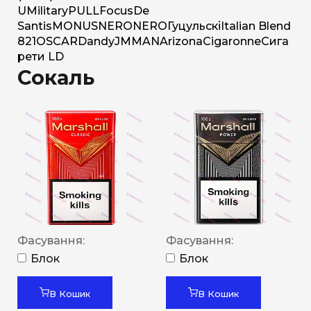
U
Military
PULL
Focus
De
Santis
MONUS
NERO
NERO
Гуцульскі
Italian Blend
821
OSCAR
Dandy
JM
MAN
Arizona
Cigaronne
Сига
рети LD
Сокаль
Фасування:
Фасування:
Блок
Блок
В Кошик
В Кошик