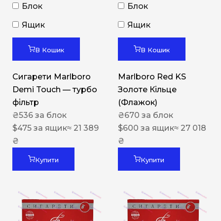
Блок
Блок
Ящик
Ящик
В Кошик
В Кошик
Сигарети Marlboro
Marlboro Red KS
Demi Touch — турбо
Золоте Кільце
фільтр
(Флажок)
₴
536
за блок
₴
670
за блок
$
475
за ящик
≈ 21 389
$
600
за ящик
≈ 27 018
₴
₴
Купити
Купити