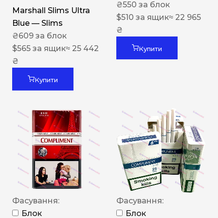
₴
550
за блок
Marshall Slims Ultra
$
510
за ящик
≈ 22 965
Blue — Slims
₴
₴
609
за блок
$
565
за ящик
≈ 25 442
Купити
₴
Купити
Фасування:
Фасування:
Блок
Блок