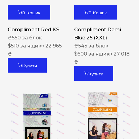
В Кошик
В Кошик
Compliment Red KS
Compliment Demi
₴
550
за блок
Blue 25 (XXL)
$
510
за ящик
≈ 22 965
₴
545
за блок
₴
$
600
за ящик
≈ 27 018
₴
Купити
Купити