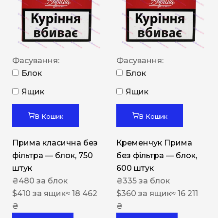
Фасування:
Фасування:
Блок
Блок
Ящик
Ящик
В Кошик
В Кошик
Прима класична без
Кременчук Прима
фільтра — блок, 750
без фільтра — блок,
штук
600 штук
₴
480
за блок
₴
335
за блок
$
410
за ящик
≈ 18 462
$
360
за ящик
≈ 16 211
₴
₴