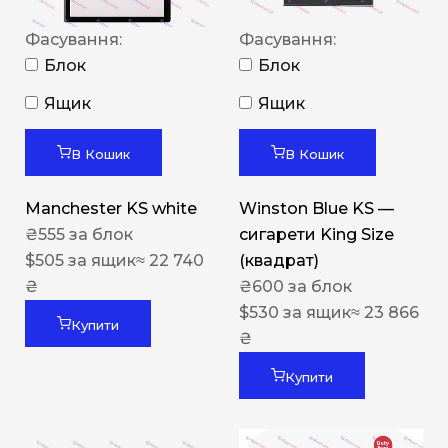
Фасування:
Фасування:
Блок
Блок
Ящик
Ящик
В Кошик
В Кошик
Manchester KS white
Winston Blue KS —
₴
555
за блок
сигарети King Size
$
505
за ящик
≈ 22 740
(квадрат)
₴
₴
600
за блок
$
530
за ящик
≈ 23 866
Купити
₴
Купити