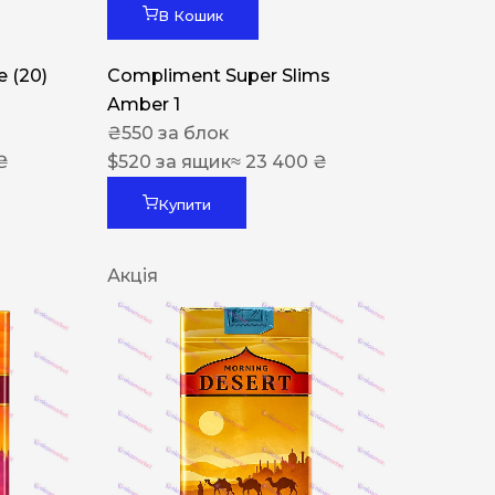
В Кошик
 (20)
Compliment Super Slims
Amber 1
₴
550
за блок
₴
$
520
за ящик
≈ 23 400 ₴
Купити
Акція