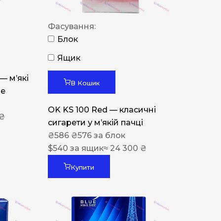
Фасування:
Блок
Ящик
 — м’які
В Кошик
ue
OK KS 100 Red — класичні
 ₴
сигарети у м’якій пачці
₴
586
₴
576
за блок
$
540
за ящик
≈ 24 300 ₴
Купити