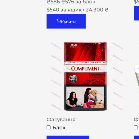
₴
586
₴
576
за блок
$
$
540
за ящик
≈ 24 300 ₴
Купити
Фасування:
Ф
Блок