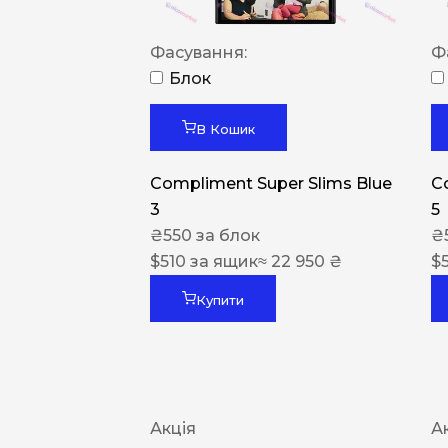
Фасування:
Ф
Блок
В Кошик
Compliment Super Slims Blue
C
3
5
₴
550
за блок
₴
$
510
за ящик
≈ 22 950 ₴
$
Купити
Акція
А