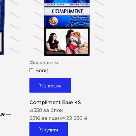
Фасування:
Блок
В Кошик
Compliment Blue KS
₴
550
за блок
lue —
$
510
за ящик
≈ 22 950 ₴
Купити