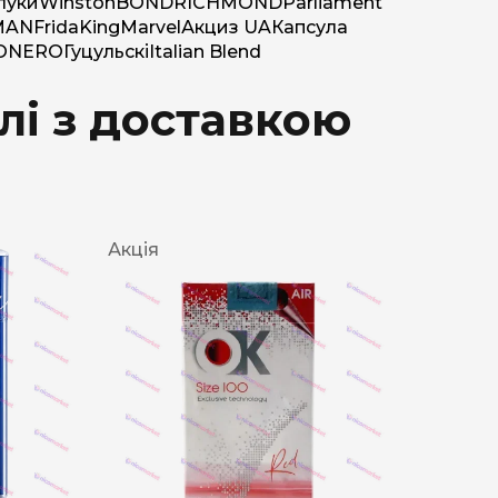
луки
Winston
BOND
RICHMOND
Parliament
MAN
Frida
King
Marvel
Акциз UA
Капсула
O
NERO
Гуцульскі
Italian Blend
лі з доставкою
Акція