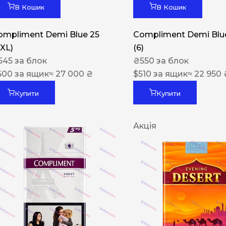
В Кошик
В Кошик
ompliment Demi Blue 25
Compliment Demi Blue
XXL)
(6)
545
за блок
₴
550
за блок
600
за ящик
≈ 27 000 ₴
$
510
за ящик
≈ 22 950 
Купити
Купити
Акція