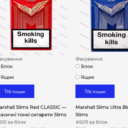
NERO
NERO
Гуцульскі
Italian Blend 821
OSCAR
асування:
Фасування:
Dandy
Блок
Блок
JM
Ящик
Ящик
MAN
Arizona
В Кошик
В Кошик
Cigaronne
arshall Slims Red CLASSIC —
Marshall Slims Ultra B
Сигарети LD
ласичні тонкі сигарети Slims
Slims
610
за блок
₴
609
за блок