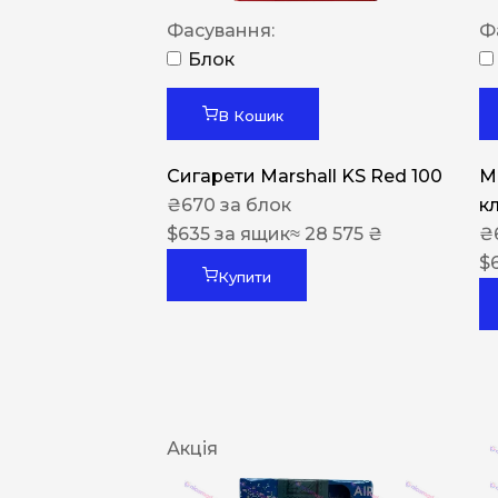
Фасування:
Ф
Блок
В Кошик
Сигарети Marshall KS Red 100
M
₴
670
за блок
к
$
635
за ящик
≈ 28 575 ₴
₴
$
Купити
Акція