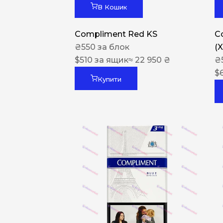
В Кошик
Compliment Red KS
C
₴
550
за блок
(
$
510
за ящик
≈ 22 950 ₴
₴
$
Купити