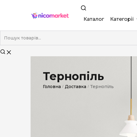
Каталог
Категорії
King Size
Demi
Super Slim
Тернопіль
Nano
Головна
Доставка
Тернопіль
/
/
Без фільтра
Duty-Free
Електронні
Смакові (кап