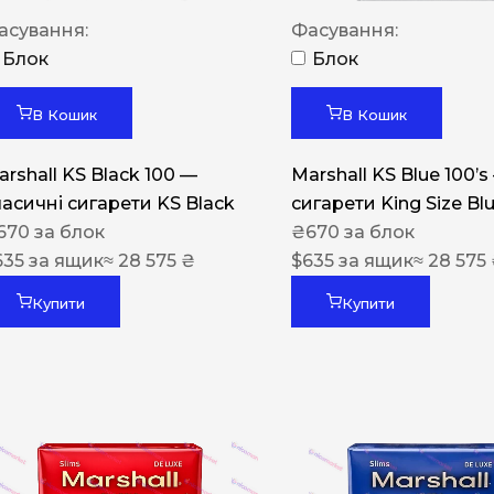
Акциз UA
асування:
Фасування:
Капсула (смак)
Блок
Блок
Manchester
В Кошик
В Кошик
Nistru
arshall KS Black 100 —
Marshall KS Blue 100’s
Leana
ласичні сигарети KS Black
сигарети King Size Bl
Montecristo
670
за блок
₴
670
за блок
635
за ящик
≈ 28 575 ₴
$
635
за ящик
≈ 28 575
ASTRU
Military
Купити
Купити
PULL
Focus
De Santis
MONUS