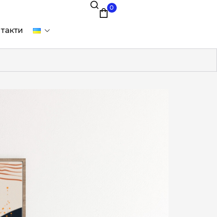
0
такти