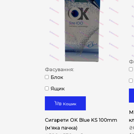
Ф
Фасування:
Блок
Ящик
В Кошик
M
Сигарети OK Blue KS 100mm
к
(м’яка пачка)
₴