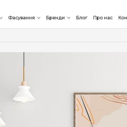
Фасування
Бренди
Блог
Про нас
Кон
Ящик
Elf Bar
Блок
Compliment
Львів
Marshall
Marlboro
OK
ÜRTA
сула)
Lifa
BRUT