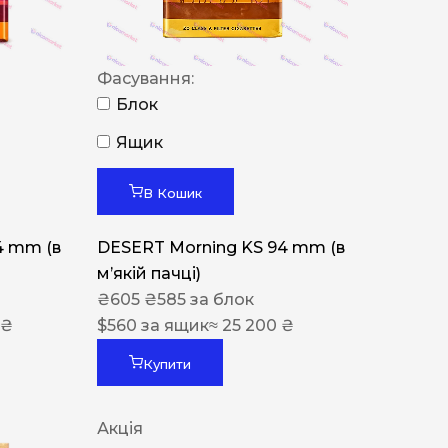
Фасування:
Блок
Ящик
В Кошик
4 mm (в
DESERT Morning KS 94 mm (в
мʼякій пачці)
₴
605
₴
585
за блок
 ₴
$
560
за ящик
≈ 25 200 ₴
Купити
Акція