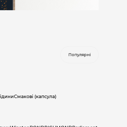
ідини
Смакові (капсула)