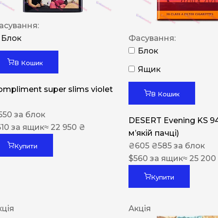
асування:
Блок
Фасування:
Блок
В Кошик
Ящик
ompliment super slims violet
В Кошик
550
за блок
DESERT Evening KS 9
510
за ящик
≈ 22 950 ₴
мʼякій пачці)
₴
605
₴
585
за блок
Купити
$
560
за ящик
≈ 25 200
Купити
кція
Акція