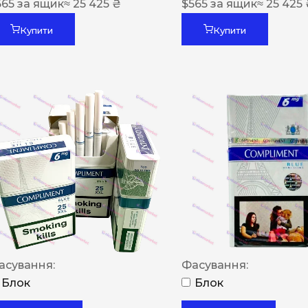
565
за ящик
≈ 25 425 ₴
$
565
за ящик
≈ 25 425
Купити
Купити
асування:
Фасування:
Блок
Блок