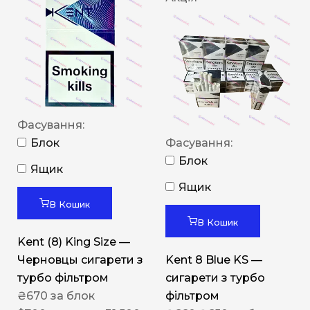
Фасування:
Блок
Фасування:
Блок
Ящик
Ящик
В Кошик
В Кошик
Kent (8) King Size —
Черновцы сигарети з
Kent 8 Blue KS —
турбо фільтром
сигарети з турбо
₴
670
за блок
фільтром