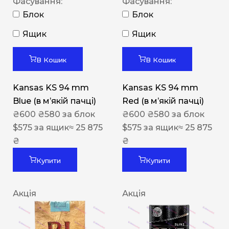
Фасування:
Фасування:
Блок
Блок
Ящик
Ящик
В Кошик
В Кошик
Kansas KS 94 mm
Kansas KS 94 mm
Blue (в мʼякій пачці)
Red (в мʼякій пачці)
₴
600
₴
580
за блок
₴
600
₴
580
за блок
$
575
за ящик
≈ 25 875
$
575
за ящик
≈ 25 875
₴
₴
Купити
Купити
Акція
Акція