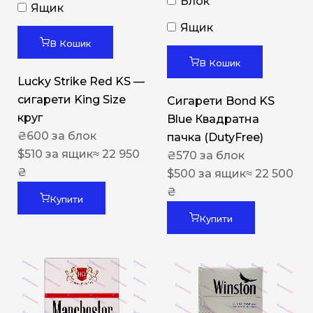
Блок
Ящик
Ящик
В Кошик
В Кошик
Lucky Strike Red KS —
сигарети King Size
Сигарети Bond KS
круг
Blue Квадратна
₴
600
за блок
пачка (DutyFree)
$
510
за ящик
≈ 22 950
₴
570
за блок
₴
$
500
за ящик
≈ 22 500
₴
Купити
Купити