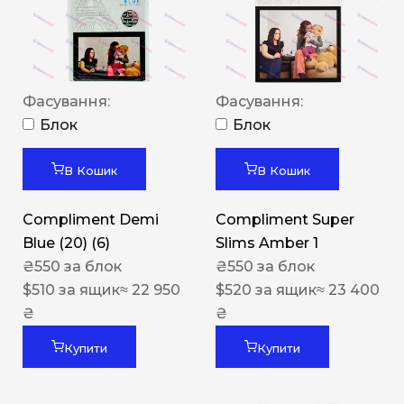
Фасування:
Фасування:
Блок
Блок
В Кошик
В Кошик
Compliment Demi
Compliment Super
Blue (20) (6)
Slims Amber 1
₴
550
за блок
₴
550
за блок
$
510
за ящик
≈ 22 950
$
520
за ящик
≈ 23 400
₴
₴
Купити
Купити