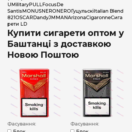
U
Military
PULL
Focus
De
Santis
MONUS
NERO
NERO
Гуцульскі
Italian Blend
821
OSCAR
Dandy
JM
MAN
Arizona
Cigaronne
Сига
рети LD
Купити сигарети оптом у
Баштанці з доставкою
Новою Поштою
Фасування:
Фасування:
Блок
Блок