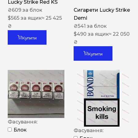
Lucky Strike Red KS
₴
609
за блок
Сигарети Lucky Strike
$
565
за ящик
≈ 25 425
Demi
₴
₴
541
за блок
$
490
за ящик
≈ 22 050
Купити
₴
Купити
Фасування:
Блок
Фасування: