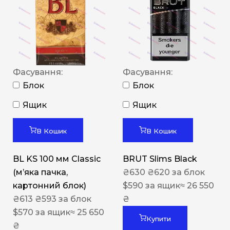
Фасування:
Фасування:
Блок
Блок
Ящик
Ящик
В Кошик
В Кошик
BL KS 100 мм Classic
BRUT Slims Black
(м’яка пачка,
₴
630
₴
620
за блок
картонний блок)
$
590
за ящик
≈ 26 550
₴
613
₴
593
за блок
₴
$
570
за ящик
≈ 25 650
Купити
₴