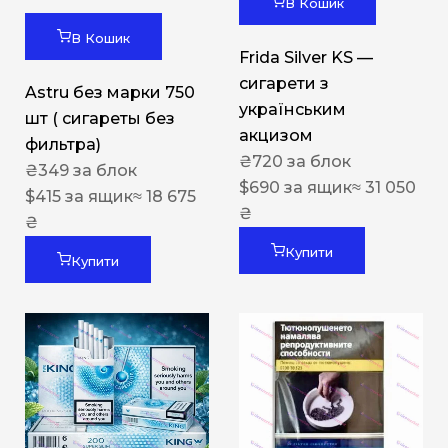
В Кошик
В Кошик
Frida Silver KS —
сигарети з
Astru без марки 750
українським
шт ( сигареты без
акцизом
фильтра)
₴
720
за блок
₴
349
за блок
$
690
за ящик
≈ 31 050
$
415
за ящик
≈ 18 675
₴
₴
Купити
Купити