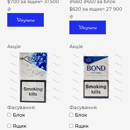
$
700
за ящик
≈ 31 500
₴
660
₴
650
за блок
₴
$
620
за ящик
≈ 27 900
₴
Купити
Купити
Акція
Акція
Фасування:
Фасування:
Блок
Блок
Ящик
Ящик