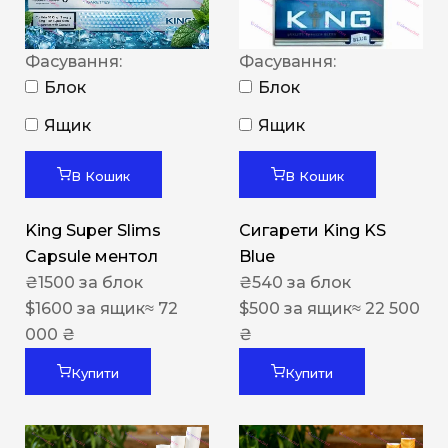
Фасування:
Фасування:
Блок
Блок
Ящик
Ящик
В Кошик
В Кошик
King Super Slims
Сигарети King KS
Capsule ментол
Blue
₴
1500
за блок
₴
540
за блок
$
1600
за ящик
≈ 72
$
500
за ящик
≈ 22 500
000 ₴
₴
Купити
Купити