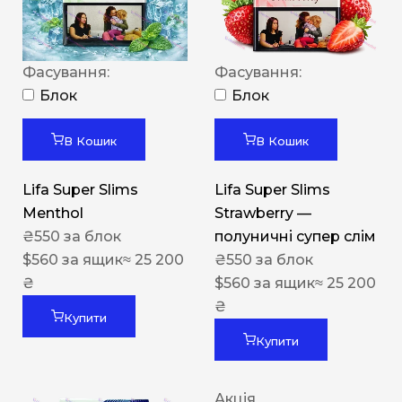
Фасування:
Фасування:
Блок
Блок
В Кошик
В Кошик
Lifa Super Slims
Lifa Super Slims
Menthol
Strawberry —
₴
550
за блок
полуничні супер слім
$
560
за ящик
≈ 25 200
₴
550
за блок
₴
$
560
за ящик
≈ 25 200
₴
Купити
Купити
Акція