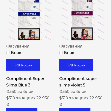
Фасування:
Фасування:
Блок
Блок
В Кошик
В Кошик
Compliment Super
Compliment super
Slims Blue 3
slims violet 5
₴
550
за блок
₴
550
за блок
$
510
за ящик
≈ 22 950
$
510
за ящик
≈ 22 950
₴
₴