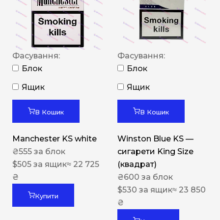
Фасування:
Фасування:
Блок
Блок
Ящик
Ящик
В Кошик
В Кошик
Manchester KS white
Winston Blue KS —
₴
555
за блок
сигарети King Size
$
505
за ящик
≈ 22 725
(квадрат)
₴
₴
600
за блок
$
530
за ящик
≈ 23 850
Купити
₴