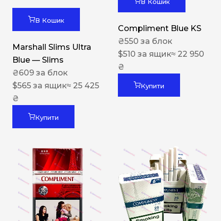
В Кошик
В Кошик
Compliment Blue KS
₴
550
за блок
Marshall Slims Ultra
$
510
за ящик
≈ 22 950
Blue — Slims
₴
₴
609
за блок
$
565
за ящик
≈ 25 425
Купити
₴
Купити