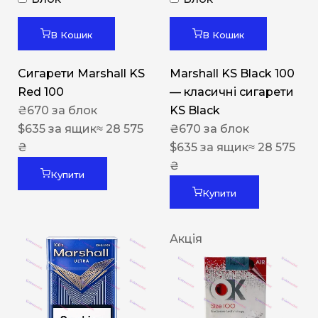
В Кошик
В Кошик
Сигарети Marshall KS
Marshall KS Black 100
Red 100
— класичні сигарети
₴
670
за блок
KS Black
$
635
за ящик
≈ 28 575
₴
670
за блок
₴
$
635
за ящик
≈ 28 575
₴
Купити
Купити
Акція