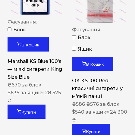
Фасування:
Блок
Фасування:
Блок
В Кошик
Ящик
Marshall KS Blue 100’s
В Кошик
— м’які сигарети King
Size Blue
OK KS 100 Red —
₴
670
за блок
класичні сигарети у
$
635
за ящик
≈ 28 575
м’якій пачці
₴
₴
586
₴
576
за блок
$
540
за ящик
≈ 24 300
Купити
₴
Купити