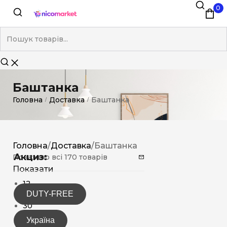
0
Баштанка
Головна
Доставка
Баштанка
/
/
Головна
/
Доставка
/
Баштанка
Акциз:
Показано всі 170 товарів
Показати
12
DUTY-FREE
15
30
Україна