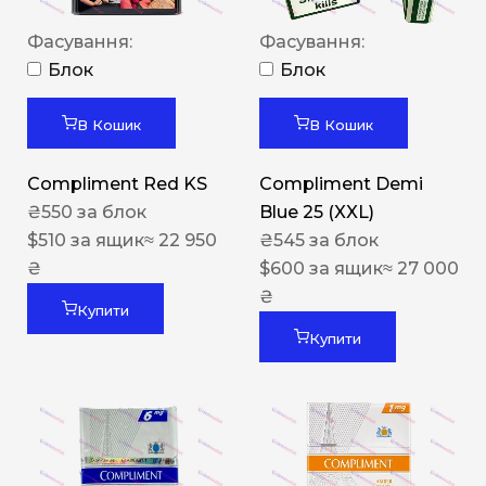
Фасування:
Фасування:
Блок
Блок
В Кошик
В Кошик
Compliment Red KS
Compliment Demi
₴
550
за блок
Blue 25 (XXL)
$
510
за ящик
≈ 22 950
₴
545
за блок
₴
$
600
за ящик
≈ 27 000
₴
Купити
Купити