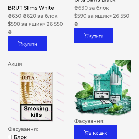
BRUT Slims White
₴
630
за блок
₴
630
₴
620
за блок
$
590
за ящик
≈ 26 550
$
590
за ящик
≈ 26 550
₴
₴
Купити
Купити
Акція
Фасування:
Фасування:
В Кошик
Блок