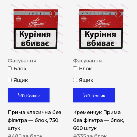
Фасування:
Фасування:
Блок
Блок
Ящик
Ящик
В Кошик
В Кошик
Прима класична без
Кременчук Прима
фільтра — блок, 750
без фільтра — блок,
штук
600 штук
₴
480
за блок
₴
335
за блок