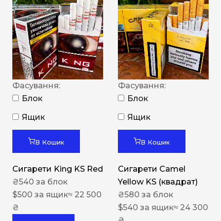
Фасування:
Фасування:
Блок
Блок
Ящик
Ящик
В Кошик
В Кошик
Сигарети King KS Red
Сигарети Camel
₴
540
за блок
Yellow KS (квадрат)
$
500
за ящик
≈ 22 500
₴
580
за блок
₴
$
540
за ящик
≈ 24 300
₴