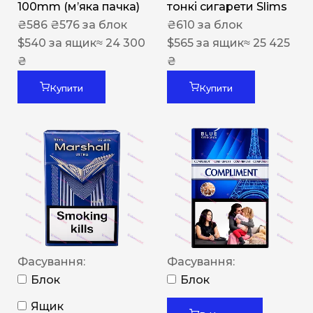
100mm (м’яка пачка)
тонкі сигарети Slims
₴
586
₴
576
за блок
₴
610
за блок
$
540
за ящик
≈ 24 300
$
565
за ящик
≈ 25 425
₴
₴
Купити
Купити
Фасування:
Фасування:
Блок
Блок
Ящик