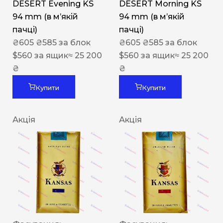
DESERT Evening KS
DESERT Morning KS
94 mm (в мʼякій
94 mm (в мʼякій
пачці)
пачці)
₴
605
₴
585
за блок
₴
605
₴
585
за блок
$
560
за ящик
≈ 25 200
$
560
за ящик
≈ 25 200
₴
₴
Купити
Купити
Акція
Акція