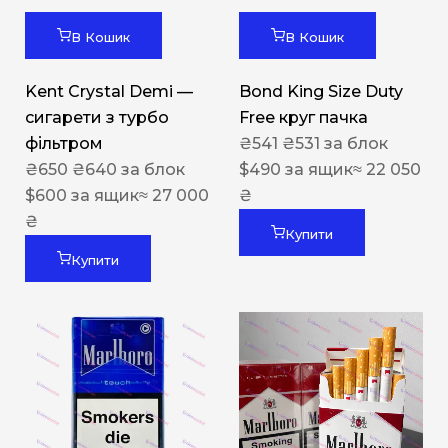
В Кошик
В Кошик
Kent Crystal Demi —
Bond King Size Duty
сигарети з турбо
Free круг пачка
фільтром
₴
541
₴
531
за блок
₴
650
₴
640
за блок
$
490
за ящик
≈ 22 050
$
600
за ящик
≈ 27 000
₴
₴
Купити
Купити