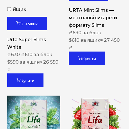
Ящик
URTA Mint Slims —
ментолові сигарети
В Кошик
формату Slims
₴
630
за блок
Urta Super Slims
$
610
за ящик
≈ 27 450
White
₴
₴
630
₴
610
за блок
Купити
$
590
за ящик
≈ 26 550
₴
Купити