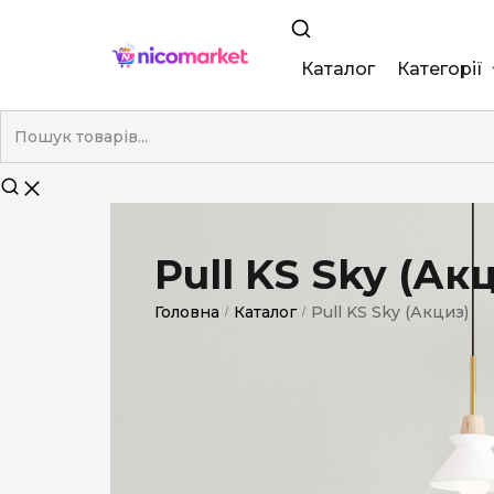
Каталог
Категорії
King Size
Demi
Super Slim
Pull KS Sky (Ак
Nano
Головна
Каталог
Pull KS Sky (Акциз)
/
/
Без фільтра
Duty-Free
Електронні
Смакові (кап