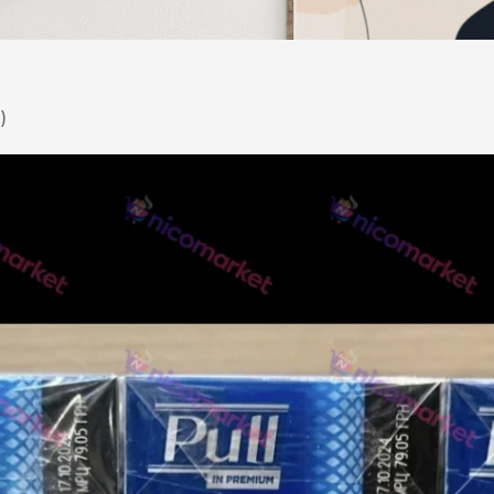
DESERT
Kansas
)
Palermo
Kent
Прилуки
Winston
BOND
RICHMOND
Parliament
Lucky Strike
Прима