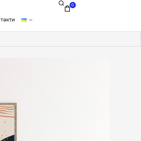
0
такти