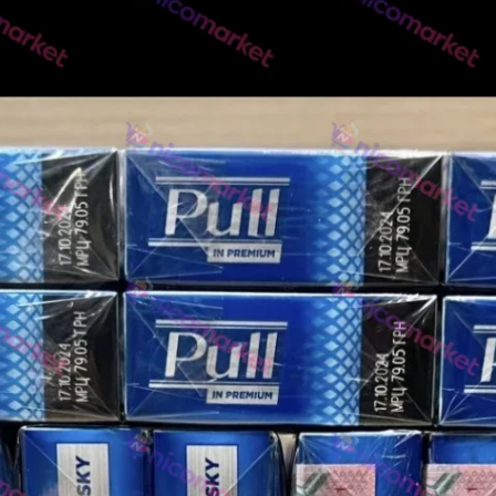
NERO
NERO
Гуцульскі
Italian Blend 821
OSCAR
Dandy
JM
MAN
Arizona
Cigaronne
Сигарети LD