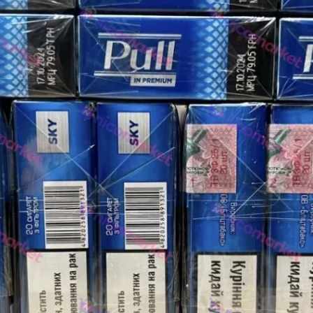
Rothmans
Camel
Monte Carlo
Sobranie
Ritm
BL
L&M
TOBACCO Lux
CHAPMAN
Frida
King
Marvel