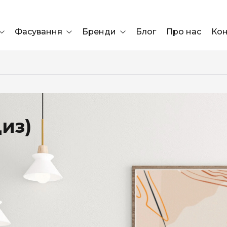
Фасування
Бренди
Блог
Про нас
Кон
Ящик
Elf Bar
Блок
Compliment
Львів
циз)
Marshall
Marlboro
OK
ÜRTA
сула)
Lifa
BRUT