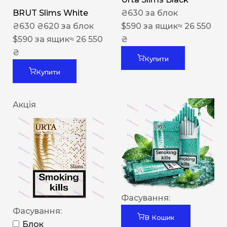
BRUT Slims White
₴
630
за блок
₴
630
₴
620
за блок
$
590
за ящик
≈ 26 550
$
590
за ящик
≈ 26 550
₴
₴
Купити
Купити
Акція
Фасування:
Фасування:
В Кошик
Блок