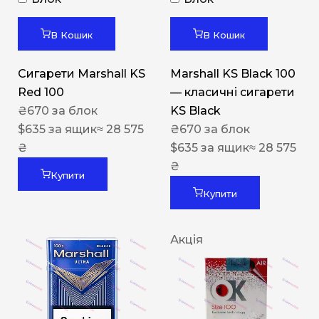
В Кошик
В Кошик
Сигарети Marshall KS
Marshall KS Black 100
Red 100
— класичні сигарети
₴
670
за блок
KS Black
$
635
за ящик
≈ 28 575
₴
670
за блок
₴
$
635
за ящик
≈ 28 575
₴
Купити
Купити
Акція