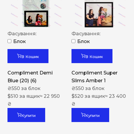
Фасування:
Фасування:
Блок
Блок
В Кошик
В Кошик
Compliment Demi
Compliment Super
Blue (20) (6)
Slims Amber 1
₴
550
за блок
₴
550
за блок
$
510
за ящик
≈ 22 950
$
520
за ящик
≈ 23 400
₴
₴
Купити
Купити