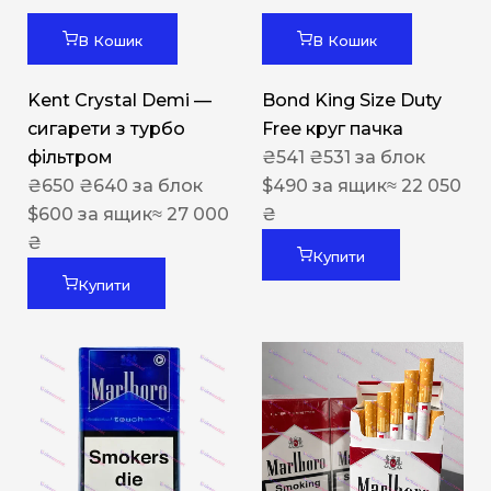
В Кошик
В Кошик
Kent Crystal Demi —
Bond King Size Duty
сигарети з турбо
Free круг пачка
фільтром
₴
541
₴
531
за блок
₴
650
₴
640
за блок
$
490
за ящик
≈ 22 050
$
600
за ящик
≈ 27 000
₴
₴
Купити
Купити