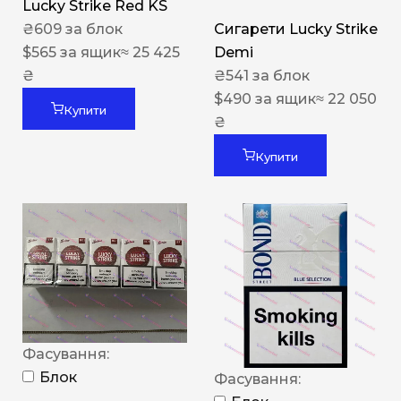
Lucky Strike Red KS
₴
609
за блок
Сигарети Lucky Strike
$
565
за ящик
≈ 25 425
Demi
₴
₴
541
за блок
$
490
за ящик
≈ 22 050
Купити
₴
Купити
Фасування:
Блок
Фасування: