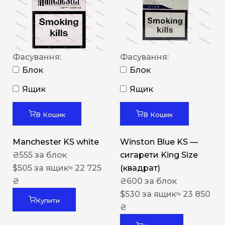
Фасування:
Фасування:
Блок
Блок
Ящик
Ящик
В Кошик
В Кошик
Manchester KS white
Winston Blue KS —
₴
555
за блок
сигарети King Size
$
505
за ящик
≈ 22 725
(квадрат)
₴
₴
600
за блок
$
530
за ящик
≈ 23 850
Купити
₴