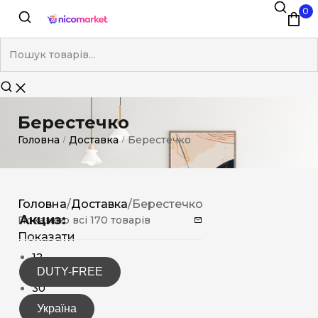
0
Берестечко
Головна
Доставка
Берестечко
/
/
Головна
/
Доставка
/
Берестечко
Акциз:
Показано всі 170 товарів
Показати
12
DUTY-FREE
15
30
Україна