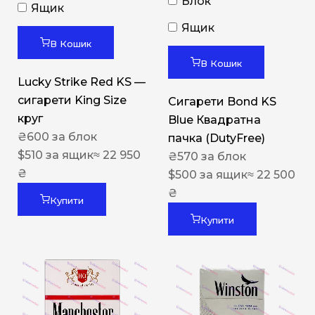
Блок
Ящик
Ящик
В Кошик
В Кошик
Lucky Strike Red KS —
сигарети King Size
Сигарети Bond KS
круг
Blue Квадратна
₴
600
за блок
пачка (DutyFree)
$
510
за ящик
≈ 22 950
₴
570
за блок
₴
$
500
за ящик
≈ 22 500
₴
Купити
Купити