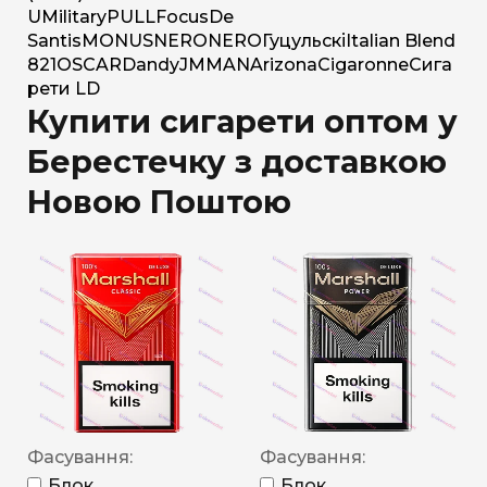
U
Military
PULL
Focus
De
Santis
MONUS
NERO
NERO
Гуцульскі
Italian Blend
821
OSCAR
Dandy
JM
MAN
Arizona
Cigaronne
Сига
рети LD
Купити сигарети оптом у
Берестечку з доставкою
Новою Поштою
Фасування:
Фасування:
Блок
Блок