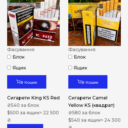
Фасування:
Фасування:
Блок
Блок
Ящик
Ящик
В Кошик
В Кошик
Сигарети King KS Red
Сигарети Camel
₴
540
за блок
Yellow KS (квадрат)
$
500
за ящик
≈ 22 500
₴
580
за блок
₴
$
540
за ящик
≈ 24 300
₴