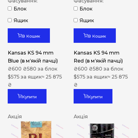
Фасування:
Фасування:
Блок
Блок
Ящик
Ящик
В Кошик
В Кошик
Kansas KS 94 mm
Kansas KS 94 mm
Blue (в мʼякій пачці)
Red (в мʼякій пачці)
₴
600
₴
580
за блок
₴
600
₴
580
за блок
$
575
за ящик
≈ 25 875
$
575
за ящик
≈ 25 875
₴
₴
Купити
Купити
Акція
Акція