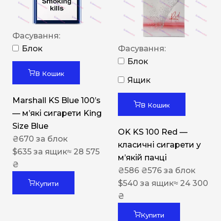
Фасування:
Блок
Фасування:
Блок
В Кошик
Ящик
Marshall KS Blue 100’s
В Кошик
— м’які сигарети King
Size Blue
OK KS 100 Red —
₴
670
за блок
класичні сигарети у
$
635
за ящик
≈ 28 575
м’якій пачці
₴
₴
586
₴
576
за блок
$
540
за ящик
≈ 24 300
Купити
₴
Купити