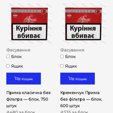
Фасування:
Фасування:
Блок
Блок
Ящик
Ящик
В Кошик
В Кошик
Прима класична без
Кременчук Прима
фільтра — блок, 750
без фільтра — блок,
штук
600 штук
₴
480
за блок
₴
335
за блок