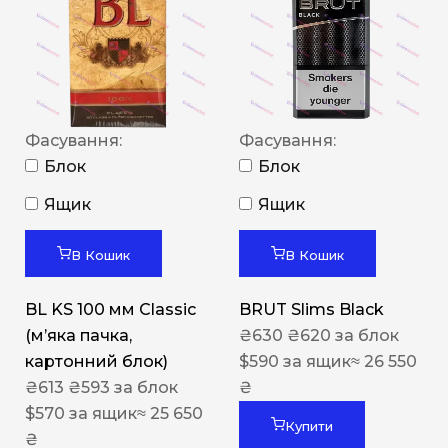
Фасування:
Фасування:
Блок
Блок
Ящик
Ящик
В Кошик
В Кошик
BL KS 100 мм Classic
BRUT Slims Black
(м’яка пачка,
₴
630
₴
620
за блок
картонний блок)
$
590
за ящик
≈ 26 550
₴
613
₴
593
за блок
₴
$
570
за ящик
≈ 25 650
Купити
₴