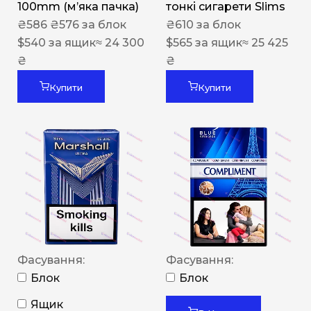
100mm (м’яка пачка)
тонкі сигарети Slims
₴
586
₴
576
за блок
₴
610
за блок
$
540
за ящик
≈ 24 300
$
565
за ящик
≈ 25 425
₴
₴
Купити
Купити
Фасування:
Фасування:
Блок
Блок
Ящик