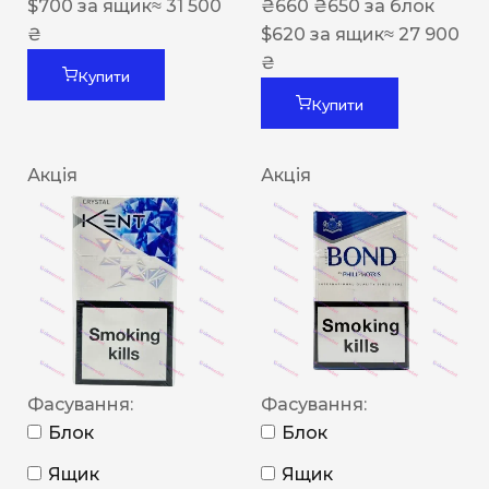
$
700
за ящик
≈ 31 500
₴
660
₴
650
за блок
₴
$
620
за ящик
≈ 27 900
₴
Купити
Купити
Акція
Акція
Фасування:
Фасування:
Блок
Блок
Ящик
Ящик