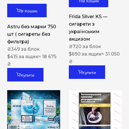
В Кошик
В Кошик
Frida Silver KS —
сигарети з
Astru без марки 750
українським
шт ( сигареты без
акцизом
фильтра)
₴
720
за блок
₴
349
за блок
$
690
за ящик
≈ 31 050
$
415
за ящик
≈ 18 675
₴
₴
Купити
Купити