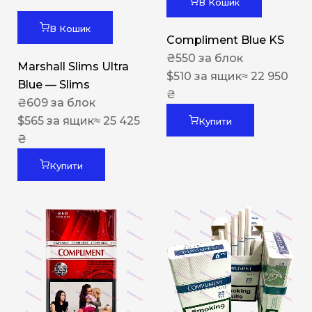
В Кошик
В Кошик
Compliment Blue KS
₴
550
за блок
Marshall Slims Ultra
$
510
за ящик
≈ 22 950
Blue — Slims
₴
₴
609
за блок
$
565
за ящик
≈ 25 425
Купити
₴
Купити