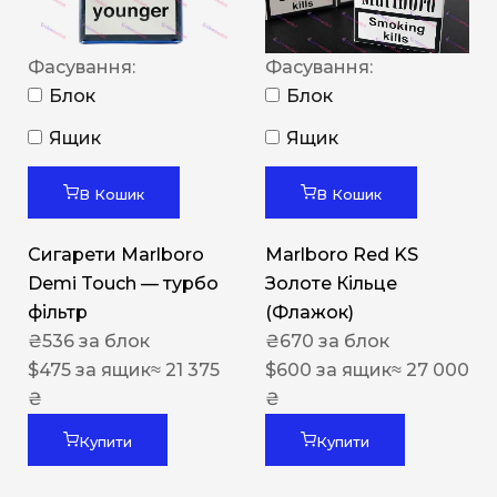
Фасування:
Фасування:
Блок
Блок
Ящик
Ящик
В Кошик
В Кошик
Сигарети Marlboro
Marlboro Red KS
Demi Touch — турбо
Золоте Кільце
фільтр
(Флажок)
₴
536
за блок
₴
670
за блок
$
475
за ящик
≈ 21 375
$
600
за ящик
≈ 27 000
₴
₴
Купити
Купити