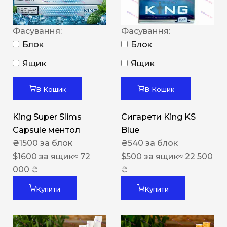
Фасування:
Фасування:
Блок
Блок
Ящик
Ящик
В Кошик
В Кошик
King Super Slims
Сигарети King KS
Capsule ментол
Blue
₴
1500
за блок
₴
540
за блок
$
1600
за ящик
≈ 72
$
500
за ящик
≈ 22 500
000 ₴
₴
Купити
Купити