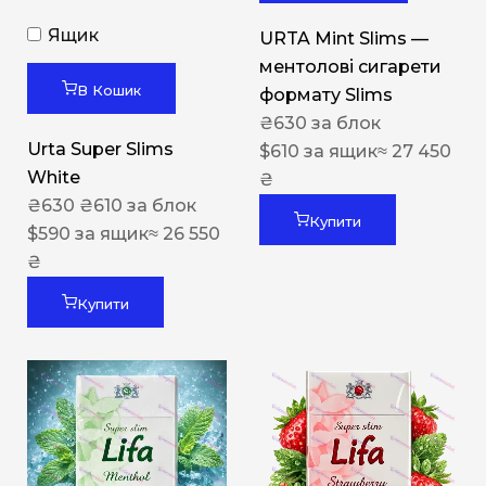
Ящик
URTA Mint Slims —
ментолові сигарети
В Кошик
формату Slims
₴
630
за блок
Urta Super Slims
$
610
за ящик
≈ 27 450
White
₴
₴
630
₴
610
за блок
Купити
$
590
за ящик
≈ 26 550
₴
Купити