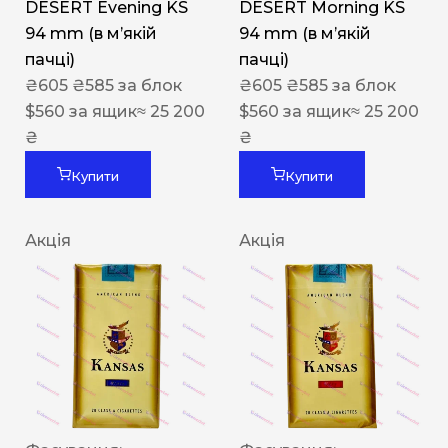
DESERT Evening KS
DESERT Morning KS
94 mm (в мʼякій
94 mm (в мʼякій
пачці)
пачці)
₴
605
₴
585
за блок
₴
605
₴
585
за блок
$
560
за ящик
≈ 25 200
$
560
за ящик
≈ 25 200
₴
₴
Купити
Купити
Акція
Акція