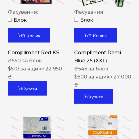
Фасування:
Фасування:
Блок
Блок
В Кошик
В Кошик
Compliment Red KS
Compliment Demi
₴
550
за блок
Blue 25 (XXL)
$
510
за ящик
≈ 22 950
₴
545
за блок
₴
$
600
за ящик
≈ 27 000
₴
Купити
Купити