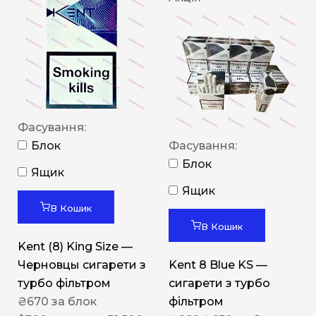
Фасування:
Блок
Фасування:
Блок
Ящик
Ящик
В Кошик
В Кошик
Kent (8) King Size —
Черновцы сигарети з
Kent 8 Blue KS —
турбо фільтром
сигарети з турбо
₴
670
за блок
фільтром