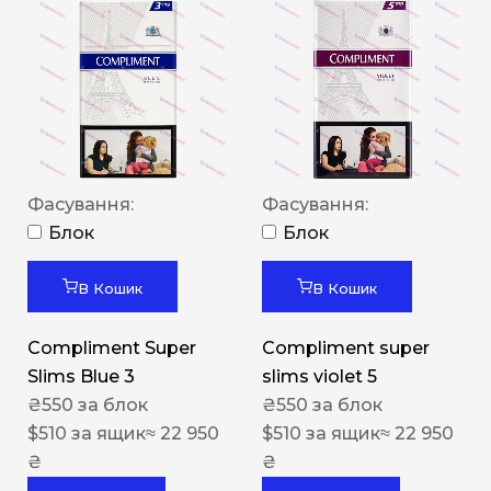
Фасування:
Фасування:
Блок
Блок
В Кошик
В Кошик
Compliment Super
Compliment super
Slims Blue 3
slims violet 5
₴
550
за блок
₴
550
за блок
$
510
за ящик
≈ 22 950
$
510
за ящик
≈ 22 950
₴
₴