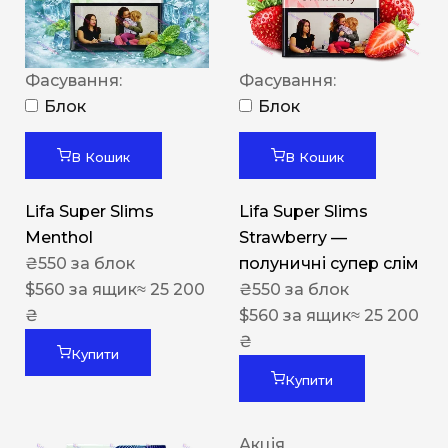
Фасування:
Фасування:
Блок
Блок
В Кошик
В Кошик
Lifa Super Slims
Lifa Super Slims
Menthol
Strawberry —
₴
550
за блок
полуничні супер слім
$
560
за ящик
≈ 25 200
₴
550
за блок
₴
$
560
за ящик
≈ 25 200
₴
Купити
Купити
Акція