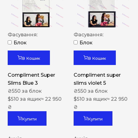
Фасування:
Фасування:
Блок
Блок
В Кошик
В Кошик
Compliment Super
Compliment super
Slims Blue 3
slims violet 5
₴
550
за блок
₴
550
за блок
$
510
за ящик
≈ 22 950
$
510
за ящик
≈ 22 950
₴
₴
Купити
Купити