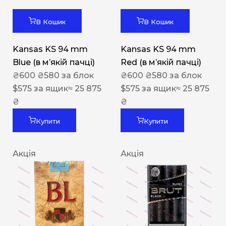
В Кошик
В Кошик
Kansas KS 94 mm
Kansas KS 94 mm
Blue (в мʼякій пачці)
Red (в мʼякій пачці)
₴
600
₴
580
за блок
₴
600
₴
580
за блок
$
575
за ящик
≈ 25 875
$
575
за ящик
≈ 25 875
₴
₴
Купити
Купити
Акція
Акція