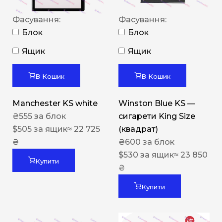
Фасування:
Фасування:
Блок
Блок
Ящик
Ящик
В Кошик
В Кошик
Manchester KS white
Winston Blue KS —
₴
555
за блок
сигарети King Size
$
505
за ящик
≈ 22 725
(квадрат)
₴
₴
600
за блок
$
530
за ящик
≈ 23 850
Купити
₴
Купити