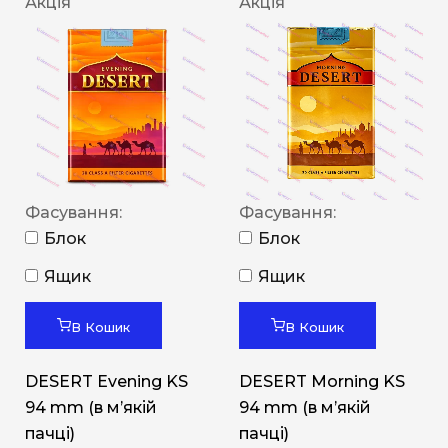
Акція
Акція
Фасування:
Фасування:
Блок
Блок
Ящик
Ящик
В Кошик
В Кошик
DESERT Evening KS
DESERT Morning KS
94 mm (в мʼякій
94 mm (в мʼякій
пачці)
пачці)