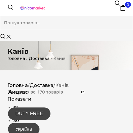
0
Канів
Головна
Доставка
Канів
/
/
Головна
/
Доставка
/
Канів
Акциз:
Показано всі 170 товарів
Показати
12
DUTY-FREE
15
30
Україна