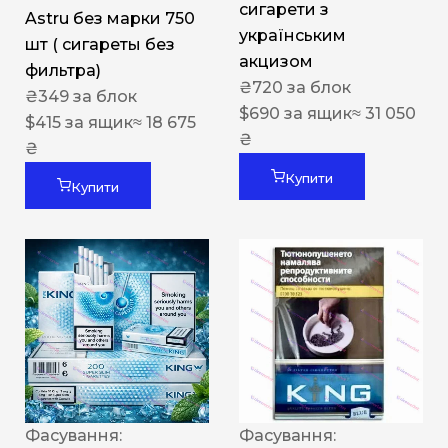
сигарети з
Astru без марки 750
українським
шт ( сигареты без
акцизом
фильтра)
₴
720
за блок
₴
349
за блок
$
690
за ящик
≈ 31 050
$
415
за ящик
≈ 18 675
₴
₴
Купити
Купити
Фасування:
Фасування: