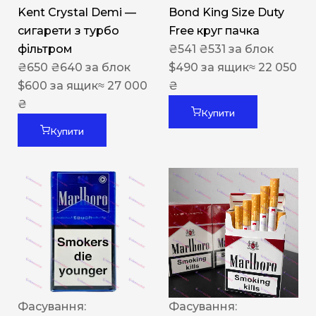
Kent Crystal Demi —
Bond King Size Duty
сигарети з турбо
Free круг пачка
фільтром
₴
541
₴
531
за блок
₴
650
₴
640
за блок
$
490
за ящик
≈ 22 050
$
600
за ящик
≈ 27 000
₴
₴
Купити
Купити
Фасування:
Фасування: