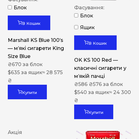
Блок
Фасування:
Блок
В Кошик
Ящик
Marshall KS Blue 100’s
В Кошик
— м’які сигарети King
Size Blue
OK KS 100 Red —
₴
670
за блок
класичні сигарети у
$
635
за ящик
≈ 28 575
м’якій пачці
₴
₴
586
₴
576
за блок
$
540
за ящик
≈ 24 300
Купити
₴
Купити
Акція