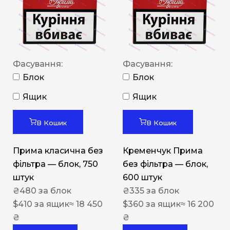
Фасування:
Фасування:
Блок
Блок
Ящик
Ящик
В Кошик
В Кошик
Прима класична без
Кременчук Прима
фільтра — блок, 750
без фільтра — блок,
штук
600 штук
₴
480
за блок
₴
335
за блок
$
410
за ящик
≈ 18 450
$
360
за ящик
≈ 16 200
₴
₴