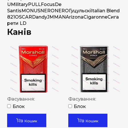
U
Military
PULL
Focus
De
Santis
MONUS
NERO
NERO
Гуцульскі
Italian Blend
821
OSCAR
Dandy
JM
MAN
Arizona
Cigaronne
Сига
рети LD
Канів
Фасування:
Фасування:
Блок
Блок
В Кошик
В Кошик