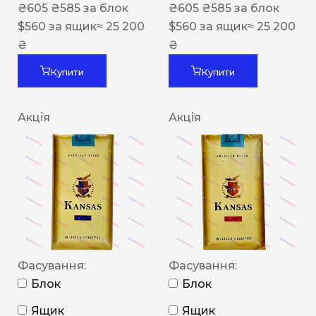
₴
605
₴
585
за блок
₴
605
₴
585
за блок
$
560
за ящик
≈ 25 200
$
560
за ящик
≈ 25 200
₴
₴
Купити
Купити
Акція
Акція
Фасування:
Фасування:
Блок
Блок
Ящик
Ящик