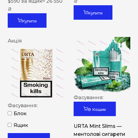
$
590
за ящик
≈ 26 550
₴
₴
Купити
Купити
Акція
Фасування:
Фасування:
В Кошик
Блок
Ящик
URTA Mint Slims —
ментолові сигарети