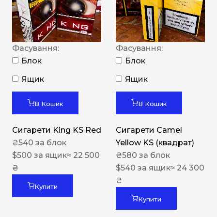
Фасування:
Фасування:
Блок
Блок
Ящик
Ящик
В Кошик
В Кошик
Сигарети King KS Red
Сигарети Camel
₴
540
за блок
Yellow KS (квадрат)
$
500
за ящик
≈ 22 500
₴
580
за блок
₴
$
540
за ящик
≈ 24 300
₴
Купити
Купити