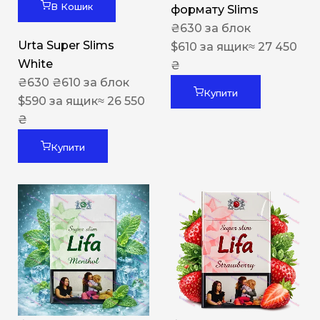
В Кошик
формату Slims
₴
630
за блок
Urta Super Slims
$
610
за ящик
≈ 27 450
White
₴
₴
630
₴
610
за блок
Купити
$
590
за ящик
≈ 26 550
₴
Купити