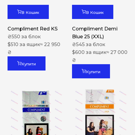
В Кошик
В Кошик
Compliment Red KS
Compliment Demi
₴
550
за блок
Blue 25 (XXL)
$
510
за ящик
≈ 22 950
₴
545
за блок
₴
$
600
за ящик
≈ 27 000
₴
Купити
Купити