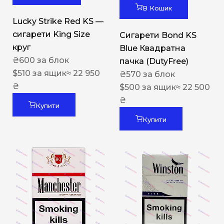
В Кошик
Lucky Strike Red KS —
сигарети King Size
Сигарети Bond KS
круг
Blue Квадратна
₴
600
за блок
пачка (DutyFree)
$
510
за ящик
≈ 22 950
₴
570
за блок
₴
$
500
за ящик
≈ 22 500
₴
Купити
Купити