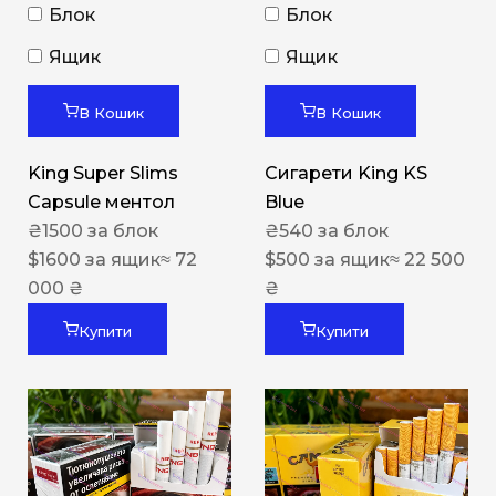
Блок
Блок
Ящик
Ящик
В Кошик
В Кошик
King Super Slims
Сигарети King KS
Capsule ментол
Blue
₴
1500
за блок
₴
540
за блок
$
1600
за ящик
≈ 72
$
500
за ящик
≈ 22 500
000 ₴
₴
Купити
Купити