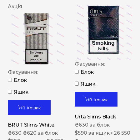
Акція
Фасування:
Фасування:
Блок
Блок
Ящик
Ящик
В Кошик
В Кошик
Urta Slims Black
BRUT Slims White
₴
630
за блок
₴
630
₴
620
за блок
$
590
за ящик
≈ 26 550