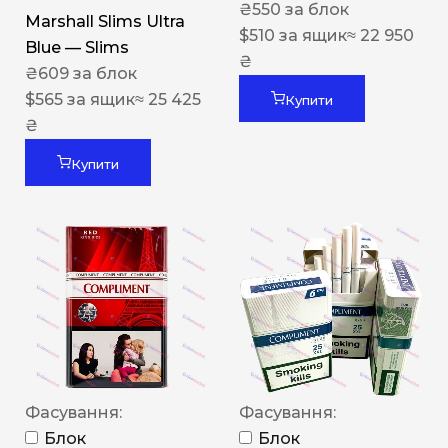
₴
550
за блок
Marshall Slims Ultra
$
510
за ящик
≈ 22 950
Blue — Slims
₴
₴
609
за блок
$
565
за ящик
≈ 25 425
Купити
₴
Купити
Фасування:
Фасування:
Блок
Блок