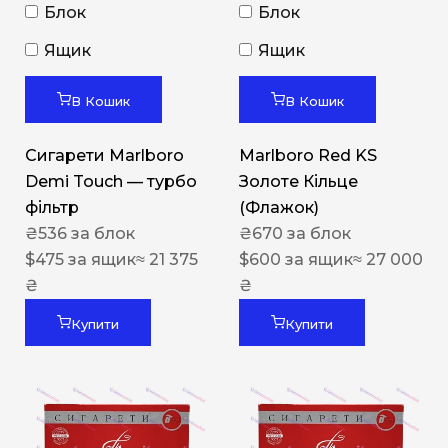
Блок
Блок
Ящик
Ящик
В Кошик
В Кошик
Сигарети Marlboro
Marlboro Red KS
Demi Touch — турбо
Золоте Кільце
фільтр
(Флажок)
₴
536
за блок
₴
670
за блок
$
475
за ящик
≈ 21 375
$
600
за ящик
≈ 27 000
₴
₴
Купити
Купити