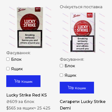
Очікується поставка
Фасування:
Блок
Фасування:
Блок
Ящик
Ящик
В Кошик
В Кошик
Lucky Strike Red KS
₴
609
за блок
Сигарети Lucky Strike
$
565
за ящик
≈ 25 425
Demi