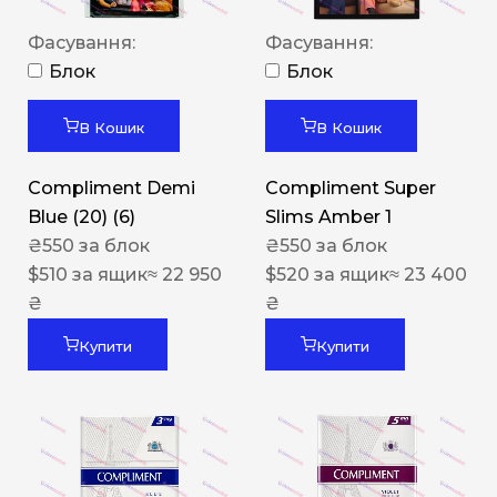
Фасування:
Фасування:
Блок
Блок
В Кошик
В Кошик
Compliment Demi
Compliment Super
Blue (20) (6)
Slims Amber 1
₴
550
за блок
₴
550
за блок
$
510
за ящик
≈ 22 950
$
520
за ящик
≈ 23 400
₴
₴
Купити
Купити