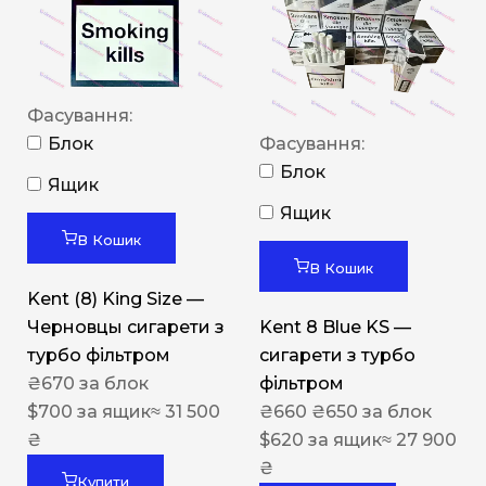
Фасування:
Блок
Фасування:
Блок
Ящик
Ящик
В Кошик
В Кошик
Kent (8) King Size —
Черновцы сигарети з
Kent 8 Blue KS —
турбо фільтром
сигарети з турбо
₴
670
за блок
фільтром
$
700
за ящик
≈ 31 500
₴
660
₴
650
за блок
₴
$
620
за ящик
≈ 27 900
₴
Купити