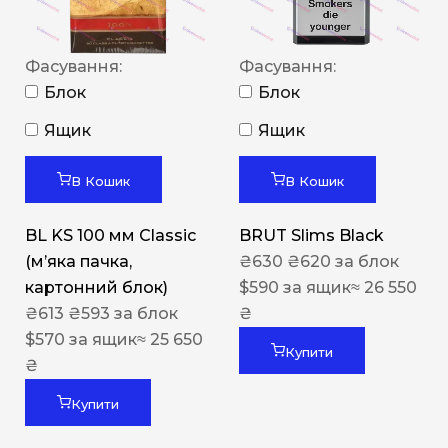
Фасування:
Фасування:
Блок
Блок
Ящик
Ящик
В Кошик
В Кошик
BL KS 100 мм Classic
BRUT Slims Black
(м’яка пачка,
₴
630
₴
620
за блок
картонний блок)
$
590
за ящик
≈ 26 550
₴
613
₴
593
за блок
₴
$
570
за ящик
≈ 25 650
Купити
₴
Купити