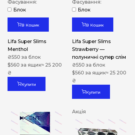
Фасування:
Фасування:
Блок
Блок
В Кошик
В Кошик
Lifa Super Slims
Lifa Super Slims
Menthol
Strawberry —
₴
550
за блок
полуничні супер слім
$
560
за ящик
≈ 25 200
₴
550
за блок
₴
$
560
за ящик
≈ 25 200
₴
Купити
Купити
Акція