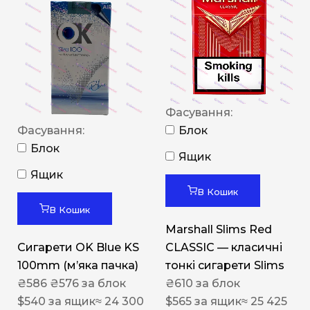
Фасування:
Фасування:
Блок
Блок
Ящик
Ящик
В Кошик
В Кошик
Marshall Slims Red
Сигарети OK Blue KS
CLASSIC — класичні
100mm (м’яка пачка)
тонкі сигарети Slims
₴
586
₴
576
за блок
₴
610
за блок
$
540
за ящик
≈ 24 300
$
565
за ящик
≈ 25 425