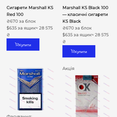
Сигарети Marshall KS
Marshall KS Black 100
Red 100
— класичні сигарети
₴
670
за блок
KS Black
$
635
за ящик
≈ 28 575
₴
670
за блок
₴
$
635
за ящик
≈ 28 575
₴
Купити
Купити
Акція
Фасування: