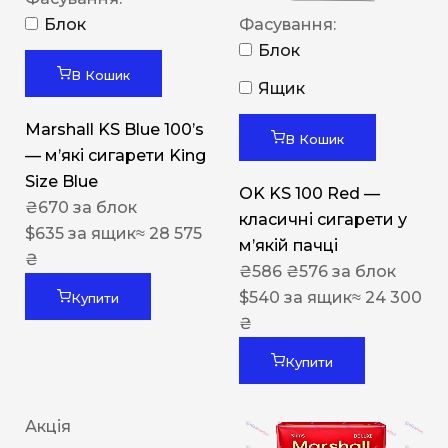
Блок
Фасування:
Блок
В Кошик
Ящик
Marshall KS Blue 100’s
В Кошик
— м’які сигарети King
Size Blue
OK KS 100 Red —
₴
670
за блок
класичні сигарети у
$
635
за ящик
≈ 28 575
м’якій пачці
₴
₴
586
₴
576
за блок
$
540
за ящик
≈ 24 300
Купити
₴
Купити
Акція