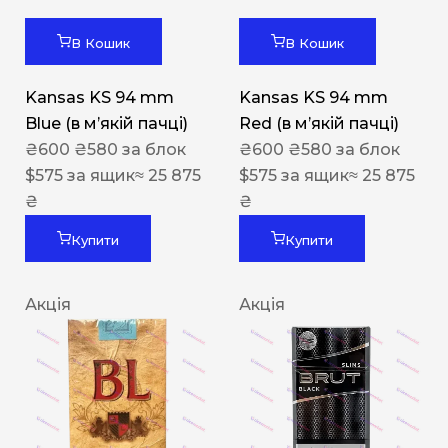
В Кошик
В Кошик
Kansas KS 94 mm
Kansas KS 94 mm
Blue (в мʼякій пачці)
Red (в мʼякій пачці)
₴
600
₴
580
за блок
₴
600
₴
580
за блок
$
575
за ящик
≈ 25 875
$
575
за ящик
≈ 25 875
₴
₴
Купити
Купити
Акція
Акція