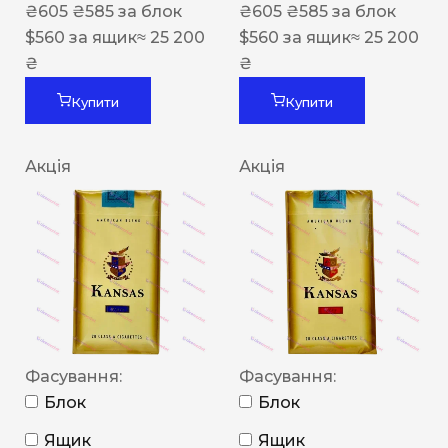
₴
605
₴
585
за блок
₴
605
₴
585
за блок
$
560
за ящик
≈ 25 200
$
560
за ящик
≈ 25 200
₴
₴
Купити
Купити
Акція
Акція
Фасування:
Фасування:
Блок
Блок
Ящик
Ящик