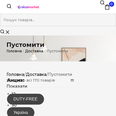
0
Пустомити
Головна
Доставка
Пустомити
/
/
Головна
/
Доставка
/
Пустомити
Акциз:
Показано всі 170 товарів
Показати
12
DUTY-FREE
15
30
Україна