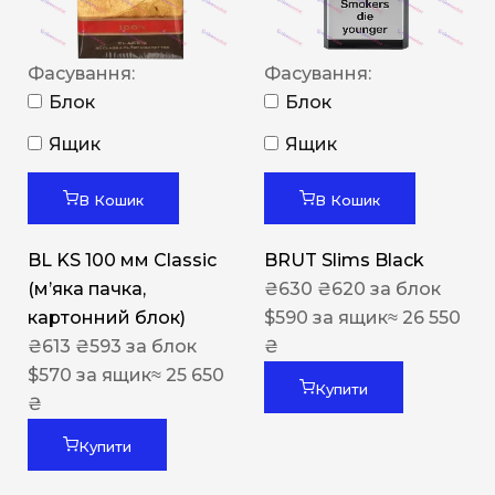
Фасування:
Фасування:
Блок
Блок
Ящик
Ящик
В Кошик
В Кошик
BL KS 100 мм Classic
BRUT Slims Black
(м’яка пачка,
₴
630
₴
620
за блок
картонний блок)
$
590
за ящик
≈ 26 550
₴
613
₴
593
за блок
₴
$
570
за ящик
≈ 25 650
Купити
₴
Купити