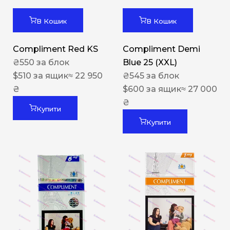
В Кошик
В Кошик
Compliment Red KS
Compliment Demi
₴
550
за блок
Blue 25 (XXL)
$
510
за ящик
≈ 22 950
₴
545
за блок
₴
$
600
за ящик
≈ 27 000
₴
Купити
Купити