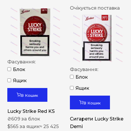
Очікується поставка
Фасування:
Блок
Фасування:
Блок
Ящик
Ящик
В Кошик
В Кошик
Lucky Strike Red KS
₴
609
за блок
Сигарети Lucky Strike
$
565
за ящик
≈ 25 425
Demi