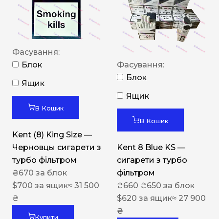
Фасування:
Блок
Фасування:
Блок
Ящик
Ящик
В Кошик
В Кошик
Kent (8) King Size —
Черновцы сигарети з
Kent 8 Blue KS —
турбо фільтром
сигарети з турбо
₴
670
за блок
фільтром
$
700
за ящик
≈ 31 500
₴
660
₴
650
за блок
₴
$
620
за ящик
≈ 27 900
₴
Купити