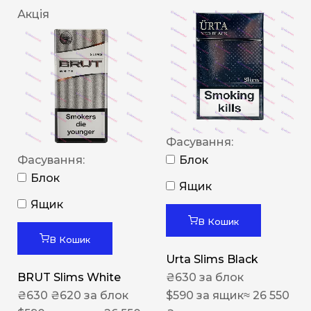
Акція
Фасування:
Фасування:
Блок
Блок
Ящик
Ящик
В Кошик
В Кошик
Urta Slims Black
BRUT Slims White
₴
630
за блок
₴
630
₴
620
за блок
$
590
за ящик
≈ 26 550