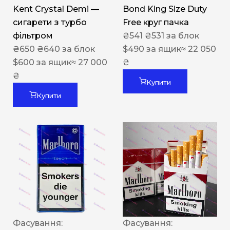
Kent Crystal Demi —
Bond King Size Duty
сигарети з турбо
Free круг пачка
фільтром
₴
541
₴
531
за блок
₴
650
₴
640
за блок
$
490
за ящик
≈ 22 050
$
600
за ящик
≈ 27 000
₴
₴
Купити
Купити
Фасування:
Фасування: