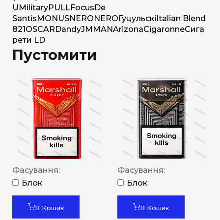
U
Military
PULL
Focus
De
Santis
MONUS
NERO
NERO
Гуцульскі
Italian Blend
821
OSCAR
Dandy
JM
MAN
Arizona
Cigaronne
Сига
рети LD
Пустомити
Фасування:
Фасування:
Блок
Блок
В Кошик
В Кошик