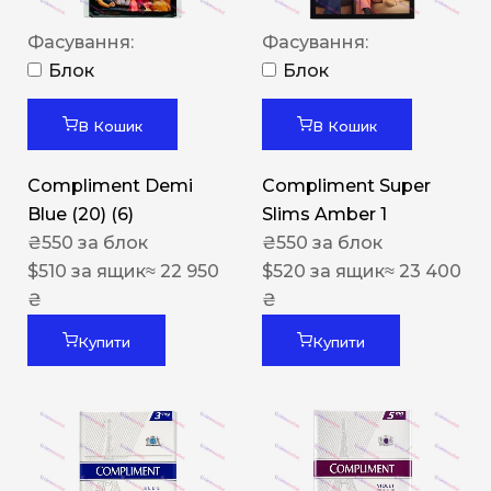
Фасування:
Фасування:
Блок
Блок
В Кошик
В Кошик
Compliment Demi
Compliment Super
Blue (20) (6)
Slims Amber 1
₴
550
за блок
₴
550
за блок
$
510
за ящик
≈ 22 950
$
520
за ящик
≈ 23 400
₴
₴
Купити
Купити