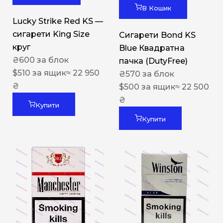
В Кошик
Lucky Strike Red KS —
сигарети King Size
Сигарети Bond KS
круг
Blue Квадратна
₴
600
за блок
пачка (DutyFree)
$
510
за ящик
≈ 22 950
₴
570
за блок
₴
$
500
за ящик
≈ 22 500
₴
Купити
Купити