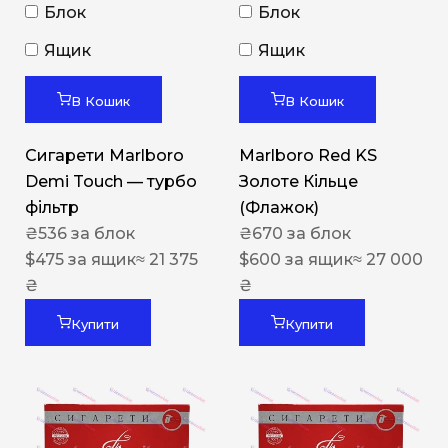
Блок
Блок
Ящик
Ящик
В Кошик
В Кошик
Сигарети Marlboro
Marlboro Red KS
Demi Touch — турбо
Золоте Кільце
фільтр
(Флажок)
₴
536
за блок
₴
670
за блок
$
475
за ящик
≈ 21 375
$
600
за ящик
≈ 27 000
₴
₴
Купити
Купити