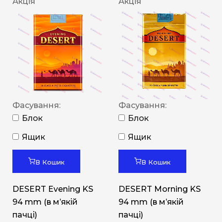
Акція
Акція
Фасування:
Фасування:
Блок
Блок
Ящик
Ящик
В Кошик
В Кошик
DESERT Evening KS
DESERT Morning KS
94 mm (в мʼякій
94 mm (в мʼякій
пачці)
пачці)