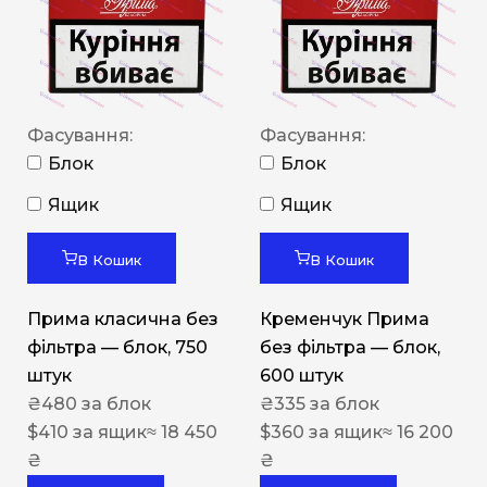
Фасування:
Фасування:
Блок
Блок
Ящик
Ящик
В Кошик
В Кошик
Прима класична без
Кременчук Прима
фільтра — блок, 750
без фільтра — блок,
штук
600 штук
₴
480
за блок
₴
335
за блок
$
410
за ящик
≈ 18 450
$
360
за ящик
≈ 16 200
₴
₴