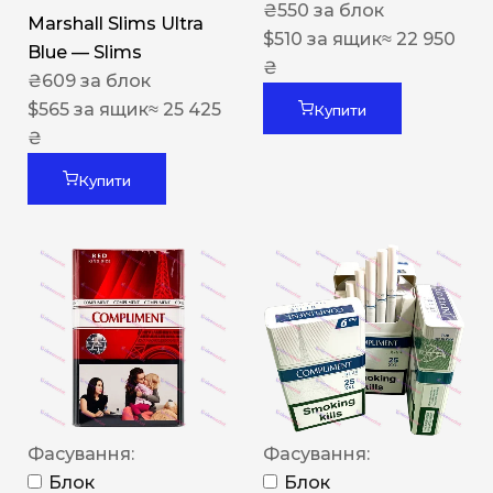
₴
550
за блок
Marshall Slims Ultra
$
510
за ящик
≈ 22 950
Blue — Slims
₴
₴
609
за блок
$
565
за ящик
≈ 25 425
Купити
₴
Купити
Фасування:
Фасування:
Блок
Блок