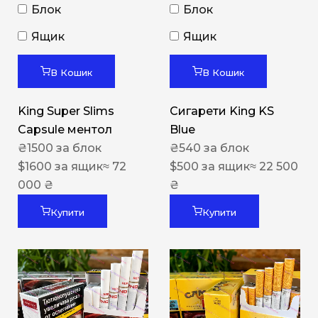
Блок
Блок
Ящик
Ящик
В Кошик
В Кошик
King Super Slims
Сигарети King KS
Capsule ментол
Blue
₴
1500
за блок
₴
540
за блок
$
1600
за ящик
≈ 72
$
500
за ящик
≈ 22 500
000 ₴
₴
Купити
Купити