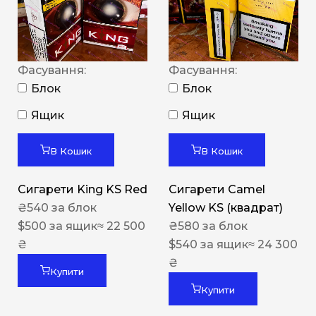
Фасування:
Фасування:
Блок
Блок
Ящик
Ящик
В Кошик
В Кошик
Сигарети King KS Red
Сигарети Camel
₴
540
за блок
Yellow KS (квадрат)
$
500
за ящик
≈ 22 500
₴
580
за блок
₴
$
540
за ящик
≈ 24 300
₴
Купити
Купити