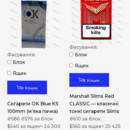
Фасування:
Фасування:
Блок
Блок
Ящик
Ящик
В Кошик
В Кошик
Marshall Slims Red
Сигарети OK Blue KS
CLASSIC — класичні
100mm (м’яка пачка)
тонкі сигарети Slims
₴
586
₴
576
за блок
₴
610
за блок
$
540
за ящик
≈ 24 300
$
565
за ящик
≈ 25 425