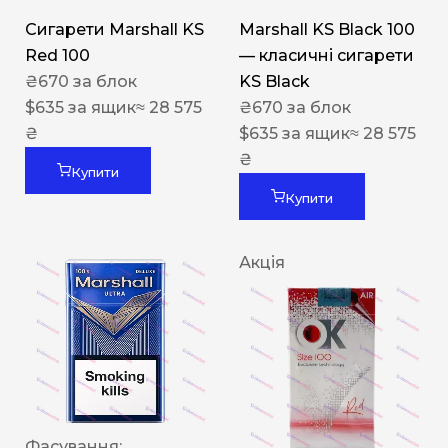
Сигарети Marshall KS
Marshall KS Black 100
Red 100
— класичні сигарети
₴
670
за блок
KS Black
$
635
за ящик
≈ 28 575
₴
670
за блок
₴
$
635
за ящик
≈ 28 575
₴
Купити
Купити
Акція
Фасування: