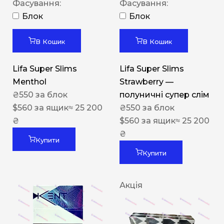
Фасування:
Фасування:
Блок
Блок
В Кошик
В Кошик
Lifa Super Slims
Lifa Super Slims
Menthol
Strawberry —
₴
550
за блок
полуничні супер слім
$
560
за ящик
≈ 25 200
₴
550
за блок
₴
$
560
за ящик
≈ 25 200
₴
Купити
Купити
Акція