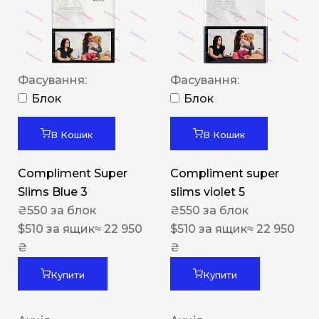
Фасування:
Фасування:
Блок
Блок
В Кошик
В Кошик
Compliment Super
Compliment super
Slims Blue 3
slims violet 5
₴
550
за блок
₴
550
за блок
$
510
за ящик
≈ 22 950
$
510
за ящик
≈ 22 950
₴
₴
Купити
Купити