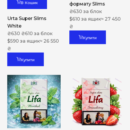
В Кошик
формату Slims
₴
630
за блок
Urta Super Slims
$
610
за ящик
≈ 27 450
White
₴
₴
630
₴
610
за блок
Купити
$
590
за ящик
≈ 26 550
₴
Купити