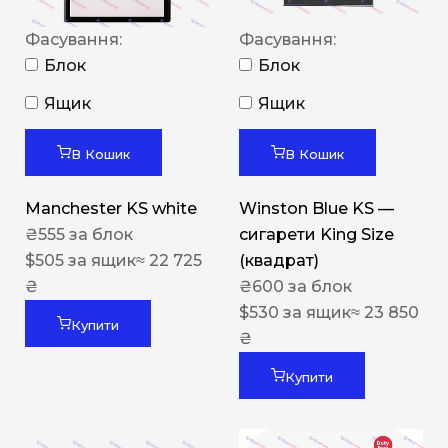
Фасування:
Фасування:
Блок
Блок
Ящик
Ящик
В Кошик
В Кошик
Manchester KS white
Winston Blue KS —
₴
555
за блок
сигарети King Size
$
505
за ящик
≈ 22 725
(квадрат)
₴
₴
600
за блок
$
530
за ящик
≈ 23 850
Купити
₴
Купити