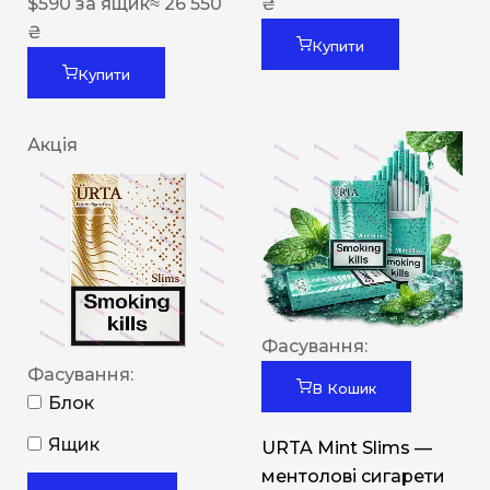
$
590
за ящик
≈ 26 550
₴
₴
Купити
Купити
Акція
Фасування:
Фасування:
В Кошик
Блок
Ящик
URTA Mint Slims —
ментолові сигарети