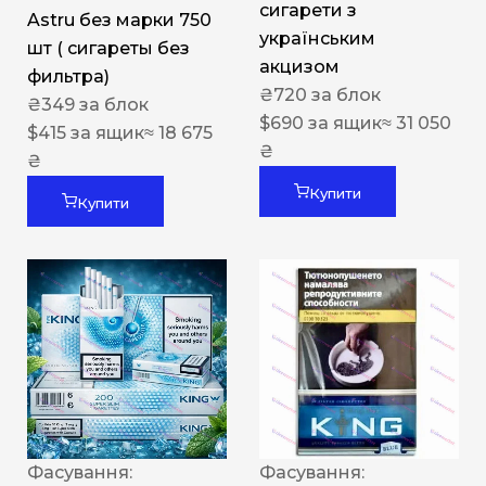
сигарети з
Astru без марки 750
українським
шт ( сигареты без
акцизом
фильтра)
₴
720
за блок
₴
349
за блок
$
690
за ящик
≈ 31 050
$
415
за ящик
≈ 18 675
₴
₴
Купити
Купити
Фасування:
Фасування: