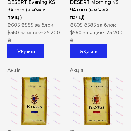
DESERT Evening KS
DESERT Morning KS
94 mm (в мʼякій
94 mm (в мʼякій
пачці)
пачці)
₴
605
₴
585
за блок
₴
605
₴
585
за блок
$
560
за ящик
≈ 25 200
$
560
за ящик
≈ 25 200
₴
₴
Купити
Купити
Акція
Акція