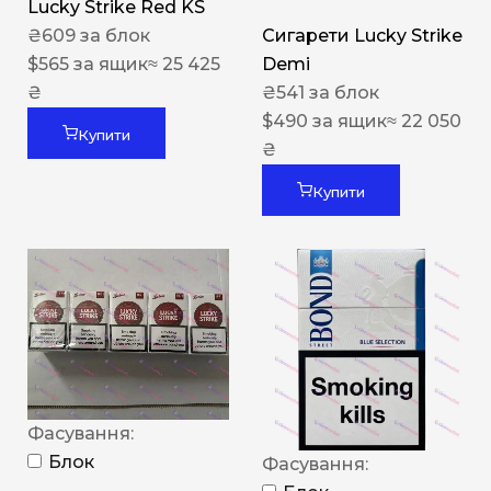
Lucky Strike Red KS
₴
609
за блок
Сигарети Lucky Strike
$
565
за ящик
≈ 25 425
Demi
₴
₴
541
за блок
$
490
за ящик
≈ 22 050
Купити
₴
Купити
Фасування:
Блок
Фасування: