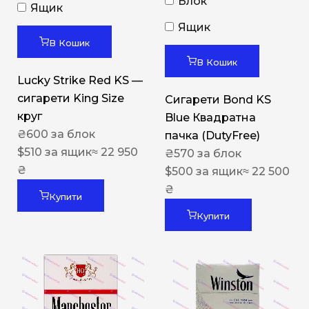
Блок
Ящик
Ящик
В Кошик
В Кошик
Lucky Strike Red KS —
сигарети King Size
Сигарети Bond KS
круг
Blue Квадратна
₴
600
за блок
пачка (DutyFree)
$
510
за ящик
≈ 22 950
₴
570
за блок
₴
$
500
за ящик
≈ 22 500
₴
Купити
Купити