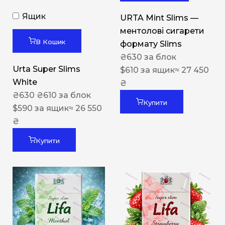
Ящик
URTA Mint Slims —
ментолові сигарети
В Кошик
формату Slims
₴
630
за блок
Urta Super Slims
$
610
за ящик
≈ 27 450
White
₴
₴
630
₴
610
за блок
Купити
$
590
за ящик
≈ 26 550
₴
Купити