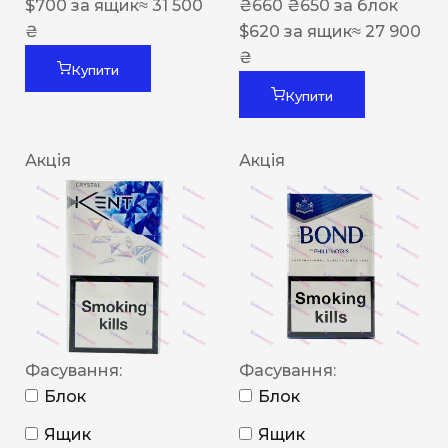
$
700
за ящик
≈ 31 500
₴
660
₴
650
за блок
₴
$
620
за ящик
≈ 27 900
₴
Купити
Купити
Акція
Акція
Фасування:
Фасування:
Блок
Блок
Ящик
Ящик