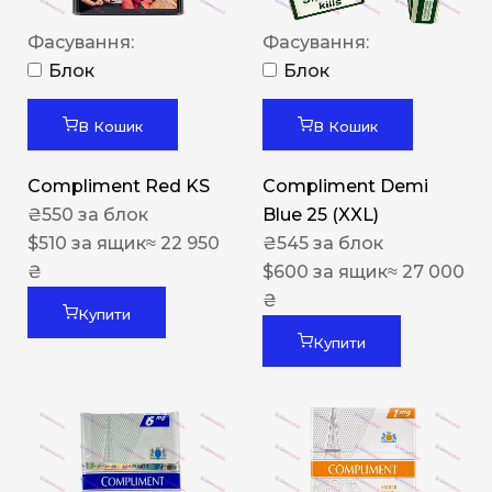
Фасування:
Фасування:
Блок
Блок
В Кошик
В Кошик
Compliment Red KS
Compliment Demi
₴
550
за блок
Blue 25 (XXL)
$
510
за ящик
≈ 22 950
₴
545
за блок
₴
$
600
за ящик
≈ 27 000
₴
Купити
Купити