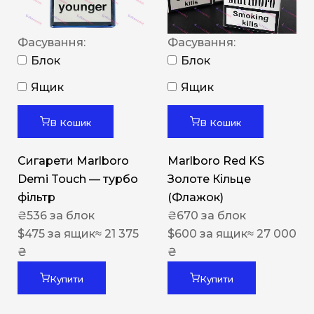
Фасування:
Фасування:
Блок
Блок
Ящик
Ящик
В Кошик
В Кошик
Сигарети Marlboro
Marlboro Red KS
Demi Touch — турбо
Золоте Кільце
фільтр
(Флажок)
₴
536
за блок
₴
670
за блок
$
475
за ящик
≈ 21 375
$
600
за ящик
≈ 27 000
₴
₴
Купити
Купити