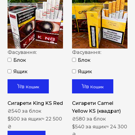
Фасування:
Фасування:
Блок
Блок
Ящик
Ящик
В Кошик
В Кошик
Сигарети King KS Red
Сигарети Camel
₴
540
за блок
Yellow KS (квадрат)
$
500
за ящик
≈ 22 500
₴
580
за блок
₴
$
540
за ящик
≈ 24 300
₴