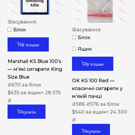
Фасування:
Блок
Фасування:
Блок
В Кошик
Ящик
Marshall KS Blue 100’s
В Кошик
— м’які сигарети King
Size Blue
OK KS 100 Red —
₴
670
за блок
класичні сигарети у
$
635
за ящик
≈ 28 575
м’якій пачці
₴
₴
586
₴
576
за блок
$
540
за ящик
≈ 24 300
Купити
₴
Купити