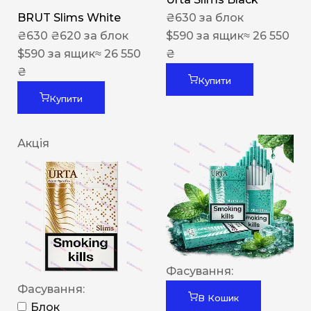
BRUT Slims White
₴
630
за блок
₴
630
₴
620
за блок
$
590
за ящик
≈ 26 550
$
590
за ящик
≈ 26 550
₴
₴
Купити
Купити
Акція
Фасування:
Фасування:
В Кошик
Блок