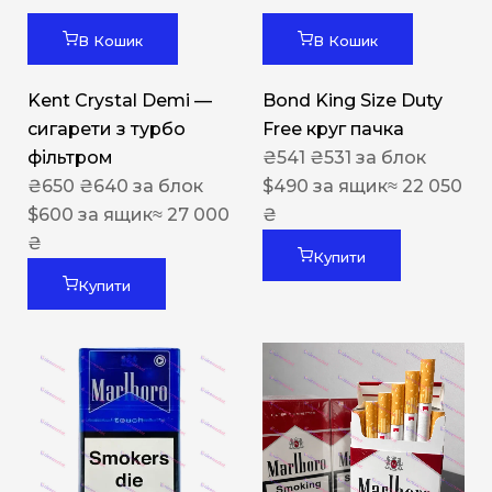
В Кошик
В Кошик
Kent Crystal Demi —
Bond King Size Duty
сигарети з турбо
Free круг пачка
фільтром
₴
541
₴
531
за блок
₴
650
₴
640
за блок
$
490
за ящик
≈ 22 050
$
600
за ящик
≈ 27 000
₴
₴
Купити
Купити