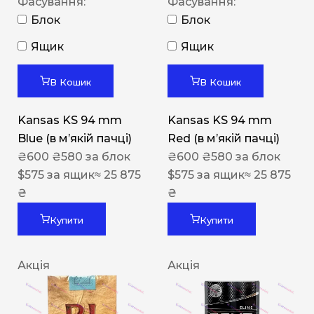
Фасування:
Фасування:
Блок
Блок
Ящик
Ящик
В Кошик
В Кошик
Kansas KS 94 mm
Kansas KS 94 mm
Blue (в мʼякій пачці)
Red (в мʼякій пачці)
₴
600
₴
580
за блок
₴
600
₴
580
за блок
$
575
за ящик
≈ 25 875
$
575
за ящик
≈ 25 875
₴
₴
Купити
Купити
Акція
Акція