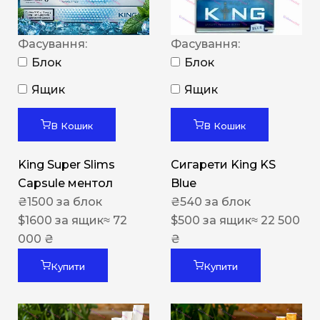
Фасування:
Фасування:
Блок
Блок
Ящик
Ящик
В Кошик
В Кошик
King Super Slims
Сигарети King KS
Capsule ментол
Blue
₴
1500
за блок
₴
540
за блок
$
1600
за ящик
≈ 72
$
500
за ящик
≈ 22 500
000 ₴
₴
Купити
Купити