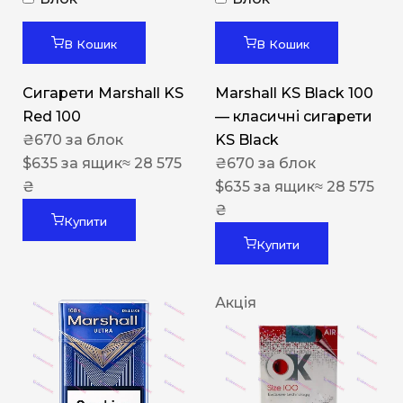
В Кошик
В Кошик
Сигарети Marshall KS
Marshall KS Black 100
Red 100
— класичні сигарети
₴
670
за блок
KS Black
$
635
за ящик
≈ 28 575
₴
670
за блок
₴
$
635
за ящик
≈ 28 575
₴
Купити
Купити
Акція