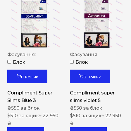
Фасування:
Фасування:
Блок
Блок
В Кошик
В Кошик
Compliment Super
Compliment super
Slims Blue 3
slims violet 5
₴
550
за блок
₴
550
за блок
$
510
за ящик
≈ 22 950
$
510
за ящик
≈ 22 950
₴
₴