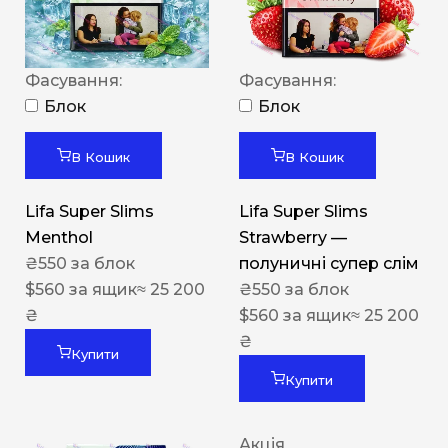
Фасування:
Фасування:
Блок
Блок
В Кошик
В Кошик
Lifa Super Slims
Lifa Super Slims
Menthol
Strawberry —
₴
550
за блок
полуничні супер слім
$
560
за ящик
≈ 25 200
₴
550
за блок
₴
$
560
за ящик
≈ 25 200
₴
Купити
Купити
Акція