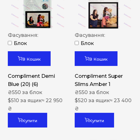
Фасування:
Фасування:
Блок
Блок
В Кошик
В Кошик
Compliment Demi
Compliment Super
Blue (20) (6)
Slims Amber 1
₴
550
за блок
₴
550
за блок
$
510
за ящик
≈ 22 950
$
520
за ящик
≈ 23 400
₴
₴
Купити
Купити