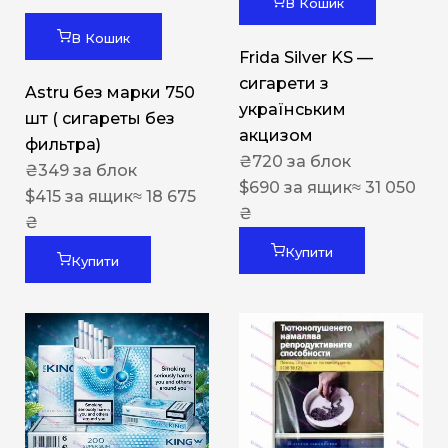
В Кошик
В Кошик
Frida Silver KS —
сигарети з
Astru без марки 750
українським
шт ( сигареты без
акцизом
фильтра)
₴
720
за блок
₴
349
за блок
$
690
за ящик
≈ 31 050
$
415
за ящик
≈ 18 675
₴
₴
Купити
Купити