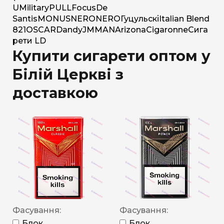
U
Military
PULL
Focus
De
Santis
MONUS
NERO
NERO
Гуцульскі
Italian Blend
821
OSCAR
Dandy
JM
MAN
Arizona
Cigaronne
Сига
рети LD
Купити сигарети оптом у
Білій Церкві з
доставкою
Фасування:
Фасування:
Блок
Блок