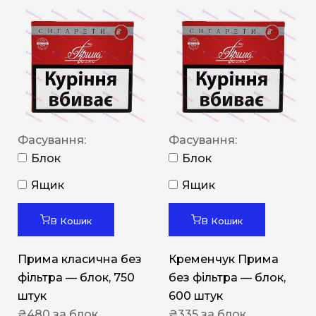
Фасування:
Фасування:
Блок
Блок
Ящик
Ящик
В Кошик
В Кошик
Прима класична без
Кременчук Прима
фільтра — блок, 750
без фільтра — блок,
штук
600 штук
₴
480
за блок
₴
335
за блок