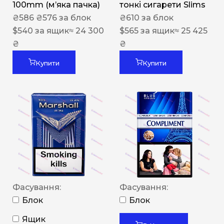
100mm (м’яка пачка)
тонкі сигарети Slims
₴
586
₴
576
за блок
₴
610
за блок
$
540
за ящик
≈ 24 300
$
565
за ящик
≈ 25 425
₴
₴
Купити
Купити
Фасування:
Фасування:
Блок
Блок
Ящик