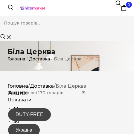
0
Біла Церква
Головна
Доставка
Біла Церква
/
/
Головна
/
Доставка
/
Біла Церква
Акциз:
Показано всі 170 товарів
Показати
12
DUTY-FREE
15
30
Україна