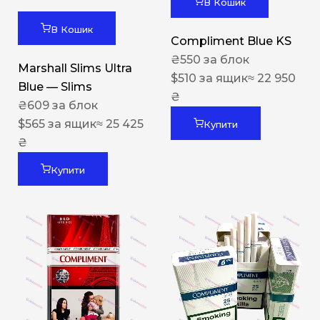
В Кошик
В Кошик
Compliment Blue KS
₴
550
за блок
Marshall Slims Ultra
$
510
за ящик
≈ 22 950
Blue — Slims
₴
₴
609
за блок
$
565
за ящик
≈ 25 425
Купити
₴
Купити