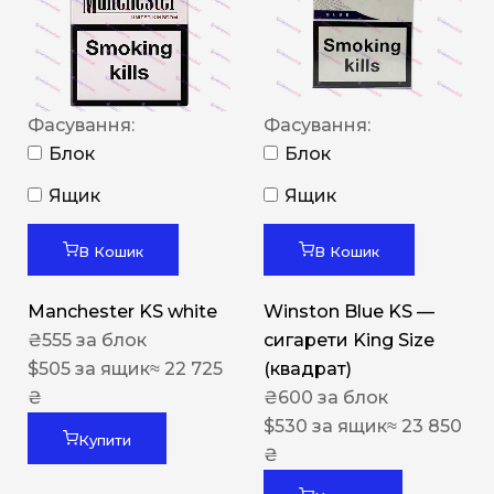
Фасування:
Фасування:
Блок
Блок
Ящик
Ящик
В Кошик
В Кошик
Manchester KS white
Winston Blue KS —
₴
555
за блок
сигарети King Size
$
505
за ящик
≈ 22 725
(квадрат)
₴
₴
600
за блок
$
530
за ящик
≈ 23 850
Купити
₴