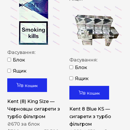
Фасування:
Блок
Фасування:
Блок
Ящик
Ящик
В Кошик
В Кошик
Kent (8) King Size —
Черновцы сигарети з
Kent 8 Blue KS —
турбо фільтром
сигарети з турбо
₴
670
за блок
фільтром