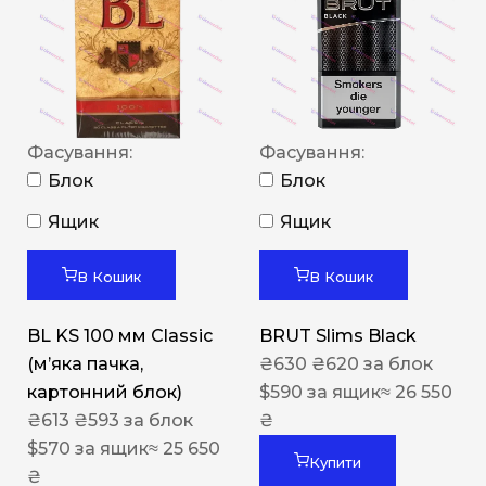
Фасування:
Фасування:
Блок
Блок
Ящик
Ящик
В Кошик
В Кошик
BL KS 100 мм Classic
BRUT Slims Black
(м’яка пачка,
₴
630
₴
620
за блок
картонний блок)
$
590
за ящик
≈ 26 550
₴
613
₴
593
за блок
₴
$
570
за ящик
≈ 25 650
Купити
₴