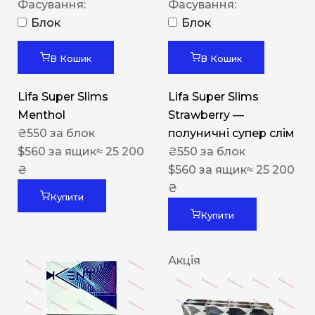
Фасування:
Фасування:
Блок
Блок
В Кошик
В Кошик
Lifa Super Slims
Lifa Super Slims
Menthol
Strawberry —
₴
550
за блок
полуничні супер слім
$
560
за ящик
≈ 25 200
₴
550
за блок
₴
$
560
за ящик
≈ 25 200
₴
Купити
Купити
Акція