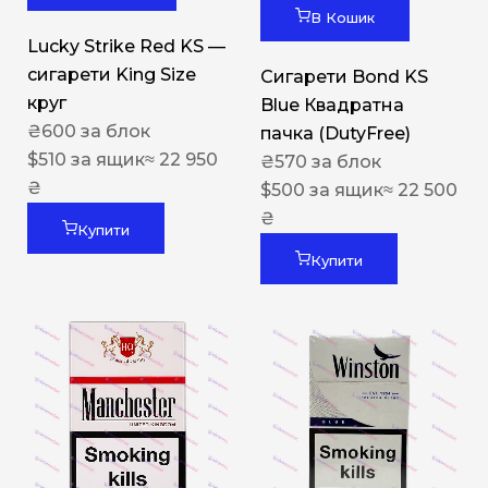
В Кошик
Lucky Strike Red KS —
сигарети King Size
Сигарети Bond KS
круг
Blue Квадратна
₴
600
за блок
пачка (DutyFree)
$
510
за ящик
≈ 22 950
₴
570
за блок
₴
$
500
за ящик
≈ 22 500
₴
Купити
Купити