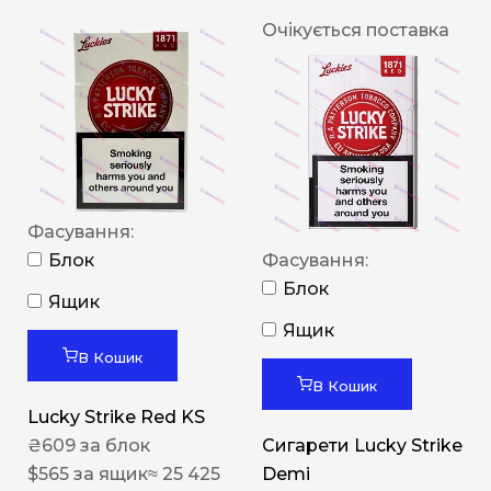
Очікується поставка
Фасування:
Блок
Фасування:
Блок
Ящик
Ящик
В Кошик
В Кошик
Lucky Strike Red KS
₴
609
за блок
Сигарети Lucky Strike
$
565
за ящик
≈ 25 425
Demi