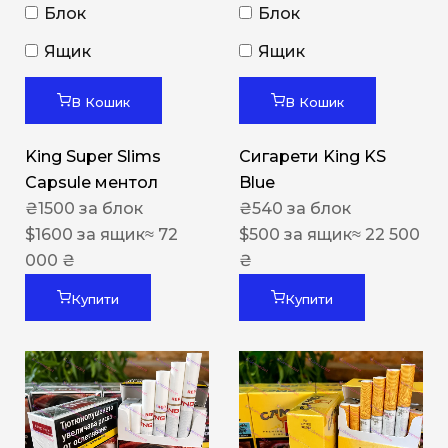
Блок
Блок
Ящик
Ящик
В Кошик
В Кошик
King Super Slims
Сигарети King KS
Capsule ментол
Blue
₴
1500
за блок
₴
540
за блок
$
1600
за ящик
≈ 72
$
500
за ящик
≈ 22 500
000 ₴
₴
Купити
Купити