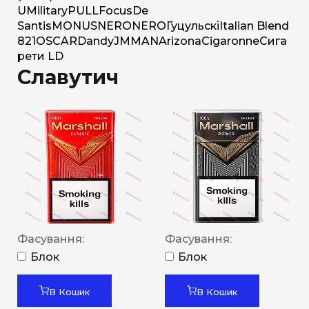
U
Military
PULL
Focus
De
Santis
MONUS
NERO
NERO
Гуцульскі
Italian Blend
821
OSCAR
Dandy
JM
MAN
Arizona
Cigaronne
Сига
рети LD
Славутич
Фасування:
Фасування:
Блок
Блок
В Кошик
В Кошик