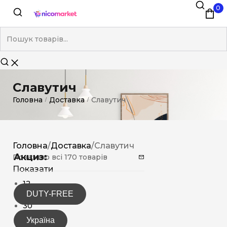
0
Славутич
Головна
Доставка
Славутич
/
/
Головна
/
Доставка
/
Славутич
Акциз:
Показано всі 170 товарів
Показати
12
DUTY-FREE
15
30
Україна