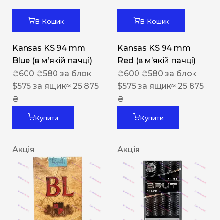
В Кошик
В Кошик
Kansas KS 94 mm
Kansas KS 94 mm
Blue (в мʼякій пачці)
Red (в мʼякій пачці)
₴
600
₴
580
за блок
₴
600
₴
580
за блок
$
575
за ящик
≈ 25 875
$
575
за ящик
≈ 25 875
₴
₴
Купити
Купити
Акція
Акція