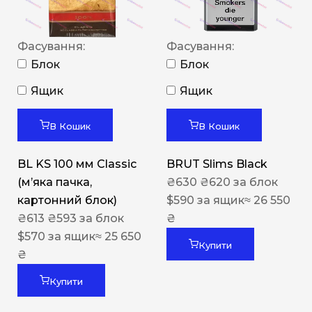
Фасування:
Фасування:
Блок
Блок
Ящик
Ящик
В Кошик
В Кошик
BL KS 100 мм Classic
BRUT Slims Black
(м’яка пачка,
₴
630
₴
620
за блок
картонний блок)
$
590
за ящик
≈ 26 550
₴
613
₴
593
за блок
₴
$
570
за ящик
≈ 25 650
Купити
₴
Купити