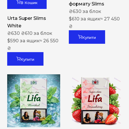
В Кошик
формату Slims
₴
630
за блок
Urta Super Slims
$
610
за ящик
≈ 27 450
White
₴
₴
630
₴
610
за блок
Купити
$
590
за ящик
≈ 26 550
₴
Купити