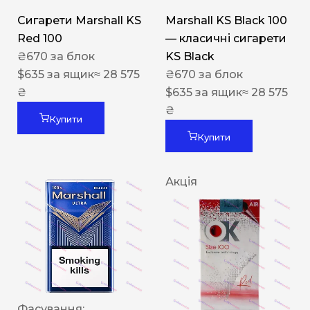
Сигарети Marshall KS
Marshall KS Black 100
Red 100
— класичні сигарети
₴
670
за блок
KS Black
$
635
за ящик
≈ 28 575
₴
670
за блок
₴
$
635
за ящик
≈ 28 575
₴
Купити
Купити
Акція
Фасування: