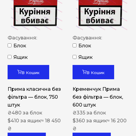
Фасування:
Фасування:
Блок
Блок
Ящик
Ящик
В Кошик
В Кошик
Прима класична без
Кременчук Прима
фільтра — блок, 750
без фільтра — блок,
штук
600 штук
₴
480
за блок
₴
335
за блок
$
410
за ящик
≈ 18 450
$
360
за ящик
≈ 16 200
₴
₴