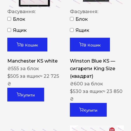
Фасування:
Фасування:
Блок
Блок
Ящик
Ящик
В Кошик
В Кошик
Manchester KS white
Winston Blue KS —
₴
555
за блок
сигарети King Size
$
505
за ящик
≈ 22 725
(квадрат)
₴
₴
600
за блок
$
530
за ящик
≈ 23 850
Купити
₴
Купити