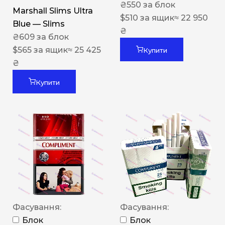
₴
550
за блок
Marshall Slims Ultra
$
510
за ящик
≈ 22 950
Blue — Slims
₴
₴
609
за блок
$
565
за ящик
≈ 25 425
Купити
₴
Купити
Фасування:
Фасування:
Блок
Блок