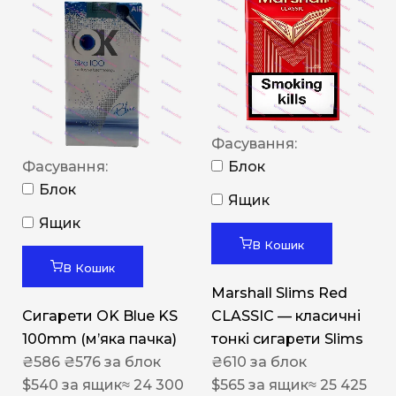
Фасування:
Фасування:
Блок
Блок
Ящик
Ящик
В Кошик
В Кошик
Marshall Slims Red
Сигарети OK Blue KS
CLASSIC — класичні
100mm (м’яка пачка)
тонкі сигарети Slims
₴
586
₴
576
за блок
₴
610
за блок
$
540
за ящик
≈ 24 300
$
565
за ящик
≈ 25 425