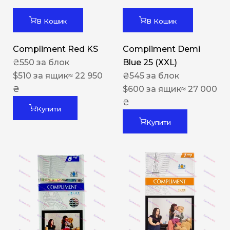
В Кошик
В Кошик
Compliment Red KS
Compliment Demi
₴
550
за блок
Blue 25 (XXL)
$
510
за ящик
≈ 22 950
₴
545
за блок
₴
$
600
за ящик
≈ 27 000
₴
Купити
Купити