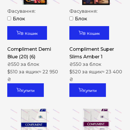
Фасування:
Фасування:
Блок
Блок
В Кошик
В Кошик
Compliment Demi
Compliment Super
Blue (20) (6)
Slims Amber 1
₴
550
за блок
₴
550
за блок
$
510
за ящик
≈ 22 950
$
520
за ящик
≈ 23 400
₴
₴
Купити
Купити