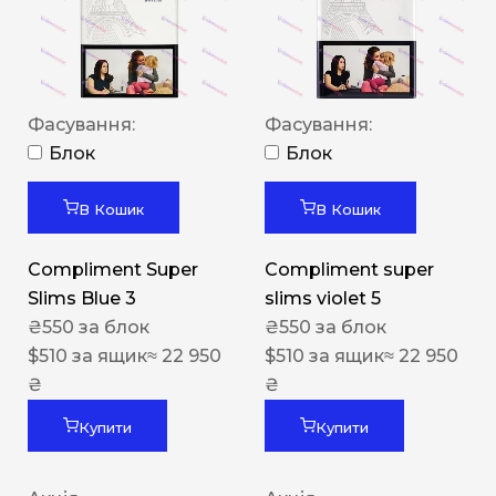
Фасування:
Фасування:
Блок
Блок
В Кошик
В Кошик
Compliment Super
Compliment super
Slims Blue 3
slims violet 5
₴
550
за блок
₴
550
за блок
$
510
за ящик
≈ 22 950
$
510
за ящик
≈ 22 950
₴
₴
Купити
Купити