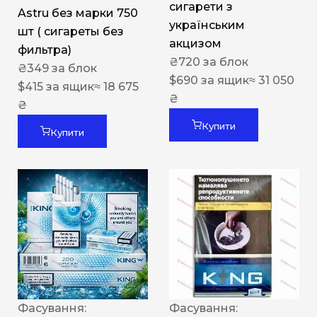
сигарети з
Astru без марки 750
українським
шт ( сигареты без
акцизом
фильтра)
₴
720
за блок
₴
349
за блок
$
690
за ящик
≈ 31 050
$
415
за ящик
≈ 18 675
₴
₴
Купити
Купити
Фасування:
Фасування: