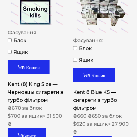
Фасування:
Блок
Фасування:
Блок
Ящик
Ящик
В Кошик
В Кошик
Kent (8) King Size —
Черновцы сигарети з
Kent 8 Blue KS —
турбо фільтром
сигарети з турбо
₴
670
за блок
фільтром
$
700
за ящик
≈ 31 500
₴
660
₴
650
за блок
₴
$
620
за ящик
≈ 27 900
₴
Купити