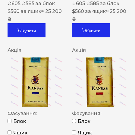
₴
605
₴
585
за блок
₴
605
₴
585
за блок
$
560
за ящик
≈ 25 200
$
560
за ящик
≈ 25 200
₴
₴
Купити
Купити
Акція
Акція
Фасування:
Фасування:
Блок
Блок
Ящик
Ящик