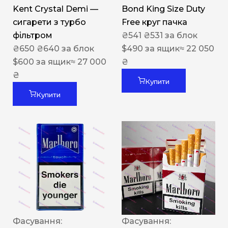
Kent Crystal Demi —
Bond King Size Duty
сигарети з турбо
Free круг пачка
фільтром
₴
541
₴
531
за блок
₴
650
₴
640
за блок
$
490
за ящик
≈ 22 050
$
600
за ящик
≈ 27 000
₴
₴
Купити
Купити
Фасування:
Фасування: