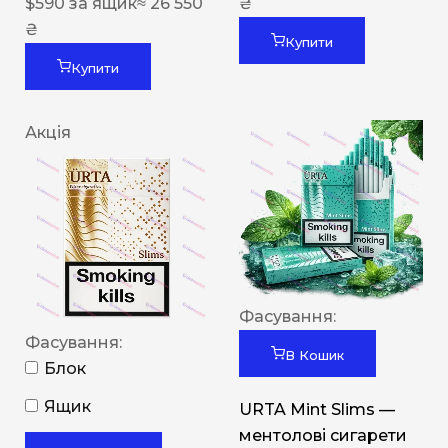
$
590
за ящик
≈ 26 550
₴
₴
Купити
Купити
Акція
Фасування:
Фасування:
В Кошик
Блок
Ящик
URTA Mint Slims —
ментолові сигарети