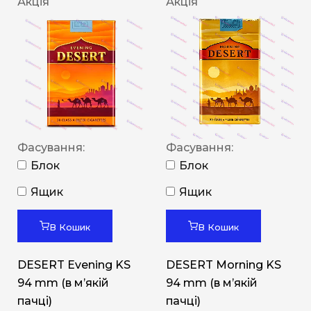
Акція
Акція
Фасування:
Фасування:
Блок
Блок
Ящик
Ящик
В Кошик
В Кошик
DESERT Evening KS
DESERT Morning KS
94 mm (в мʼякій
94 mm (в мʼякій
пачці)
пачці)