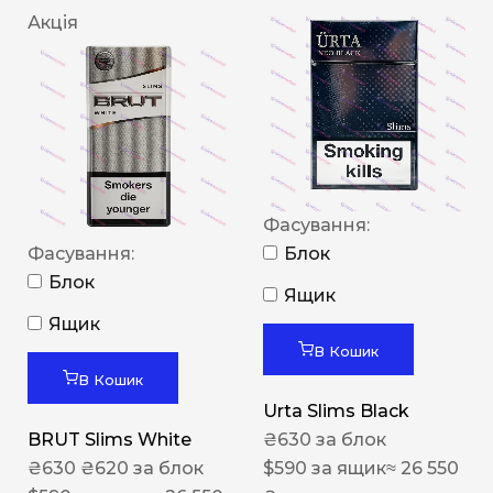
Акція
Фасування:
Фасування:
Блок
Блок
Ящик
Ящик
В Кошик
В Кошик
Urta Slims Black
BRUT Slims White
₴
630
за блок
₴
630
₴
620
за блок
$
590
за ящик
≈ 26 550