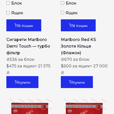
Блок
Блок
Ящик
Ящик
В Кошик
В Кошик
Сигарети Marlboro
Marlboro Red KS
Demi Touch — турбо
Золоте Кільце
фільтр
(Флажок)
₴
536
за блок
₴
670
за блок
$
475
за ящик
≈ 21 375
$
600
за ящик
≈ 27 000
₴
₴
Купити
Купити