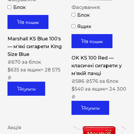
Блок
Фасування:
Блок
В Кошик
Ящик
Marshall KS Blue 100’s
В Кошик
— м’які сигарети King
Size Blue
OK KS 100 Red —
₴
670
за блок
класичні сигарети у
$
635
за ящик
≈ 28 575
м’якій пачці
₴
₴
586
₴
576
за блок
$
540
за ящик
≈ 24 300
Купити
₴
Купити
Акція