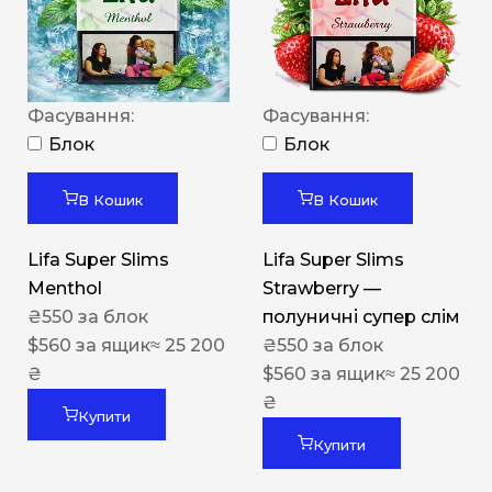
Фасування:
Фасування:
Блок
Блок
В Кошик
В Кошик
Lifa Super Slims
Lifa Super Slims
Menthol
Strawberry —
₴
550
за блок
полуничні супер слім
$
560
за ящик
≈ 25 200
₴
550
за блок
₴
$
560
за ящик
≈ 25 200
₴
Купити
Купити