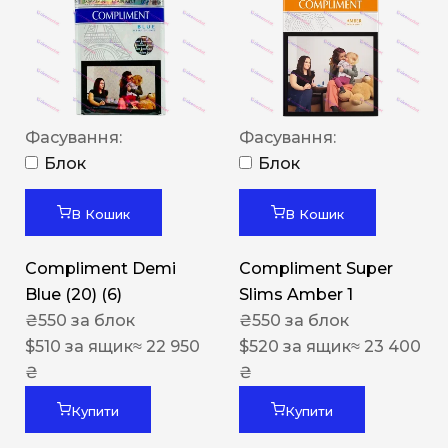
Фасування:
Фасування:
Блок
Блок
В Кошик
В Кошик
Compliment Demi
Compliment Super
Blue (20) (6)
Slims Amber 1
₴
550
за блок
₴
550
за блок
$
510
за ящик
≈ 22 950
$
520
за ящик
≈ 23 400
₴
₴
Купити
Купити