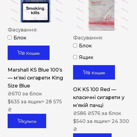
Фасування:
Блок
Фасування:
Блок
В Кошик
Ящик
Marshall KS Blue 100’s
В Кошик
— м’які сигарети King
Size Blue
OK KS 100 Red —
₴
670
за блок
класичні сигарети у
$
635
за ящик
≈ 28 575
м’якій пачці
₴
₴
586
₴
576
за блок
$
540
за ящик
≈ 24 300
Купити
₴