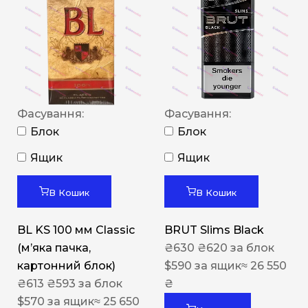
Фасування:
Фасування:
Блок
Блок
Ящик
Ящик
В Кошик
В Кошик
BL KS 100 мм Classic
BRUT Slims Black
(м’яка пачка,
₴
630
₴
620
за блок
картонний блок)
$
590
за ящик
≈ 26 550
₴
613
₴
593
за блок
₴
$
570
за ящик
≈ 25 650