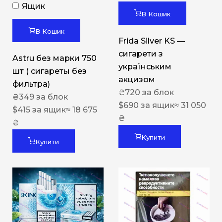
Ящик
В Кошик
В Кошик
Frida Silver KS —
сигарети з
Astru без марки 750
українським
шт ( сигареты без
акцизом
фильтра)
₴
720
за блок
₴
349
за блок
$
690
за ящик
≈ 31 050
$
415
за ящик
≈ 18 675
₴
₴
Купити
Купити