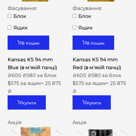
Фасування:
Фасування:
Блок
Блок
Ящик
Ящик
В Кошик
В Кошик
Kansas KS 94 mm
Kansas KS 94 mm
Blue (в мʼякій пачці)
Red (в мʼякій пачці)
₴
600
₴
580
за блок
₴
600
₴
580
за блок
$
575
за ящик
≈ 25 875
$
575
за ящик
≈ 25 875
₴
₴
Купити
Купити
Акція
Акція