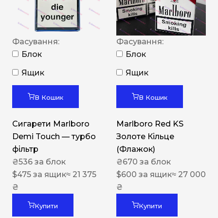
Фасування:
Фасування:
Блок
Блок
Ящик
Ящик
В Кошик
В Кошик
Сигарети Marlboro
Marlboro Red KS
Demi Touch — турбо
Золоте Кільце
фільтр
(Флажок)
₴
536
за блок
₴
670
за блок
$
475
за ящик
≈ 21 375
$
600
за ящик
≈ 27 000
₴
₴
Купити
Купити