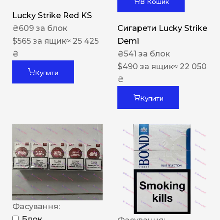
В Кошик
Lucky Strike Red KS
₴
609
за блок
Сигарети Lucky Strike
$
565
за ящик
≈ 25 425
Demi
₴
₴
541
за блок
$
490
за ящик
≈ 22 050
Купити
₴
Купити
Фасування:
Блок