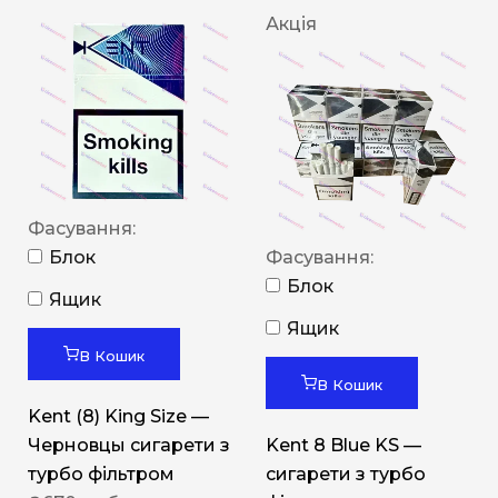
Акція
Фасування:
Блок
Фасування:
Блок
Ящик
Ящик
В Кошик
В Кошик
Kent (8) King Size —
Черновцы сигарети з
Kent 8 Blue KS —
турбо фільтром
сигарети з турбо