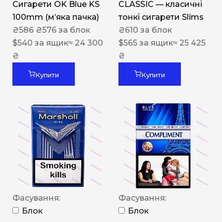
Сигарети OK Blue KS
CLASSIC — класичні
100mm (м’яка пачка)
тонкі сигарети Slims
₴
586
₴
576
за блок
₴
610
за блок
$
540
за ящик
≈ 24 300
$
565
за ящик
≈ 25 425
₴
₴
Купити
Купити
Фасування:
Фасування:
Блок
Блок