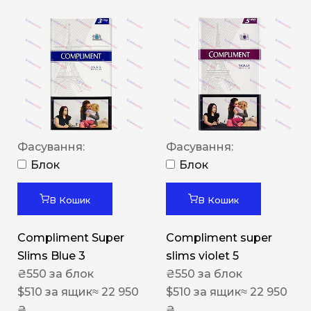
Фасування:
Фасування:
Блок
Блок
В Кошик
В Кошик
Compliment Super
Compliment super
Slims Blue 3
slims violet 5
₴
550
за блок
₴
550
за блок
$
510
за ящик
≈ 22 950
$
510
за ящик
≈ 22 950
₴
₴