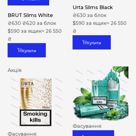
Urta Slims Black
BRUT Slims White
₴
630
за блок
₴
630
₴
620
за блок
$
590
за ящик
≈ 26 550
$
590
за ящик
≈ 26 550
₴
₴
Купити
Купити
Акція
Фасування:
Фасування: