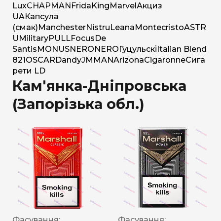
Lux
CHAPMAN
Frida
King
Marvel
Акциз
UA
Капсула
(смак)
Manchester
Nistru
Leana
Montecristo
ASTR
U
Military
PULL
Focus
De
Santis
MONUS
NERO
NERO
Гуцульскі
Italian Blend
821
OSCAR
Dandy
JM
MAN
Arizona
Cigaronne
Сига
рети LD
Кам'янка-Дніпровська
(Запорізька обл.)
Фасування:
Фасування: