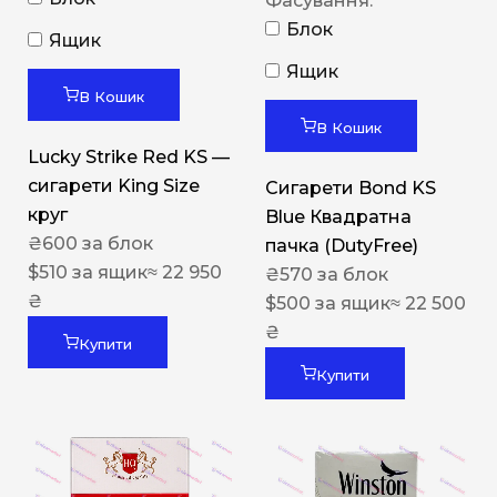
Фасування:
Блок
Ящик
Ящик
В Кошик
В Кошик
Lucky Strike Red KS —
сигарети King Size
Сигарети Bond KS
круг
Blue Квадратна
₴
600
за блок
пачка (DutyFree)
$
510
за ящик
≈ 22 950
₴
570
за блок
₴
$
500
за ящик
≈ 22 500
₴
Купити
Купити