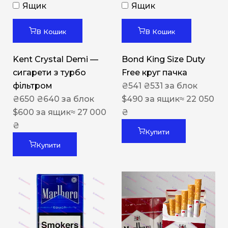
Ящик
Ящик
В Кошик
В Кошик
Kent Crystal Demi —
Bond King Size Duty
сигарети з турбо
Free круг пачка
фільтром
₴
541
₴
531
за блок
₴
650
₴
640
за блок
$
490
за ящик
≈ 22 050
$
600
за ящик
≈ 27 000
₴
₴
Купити
Купити