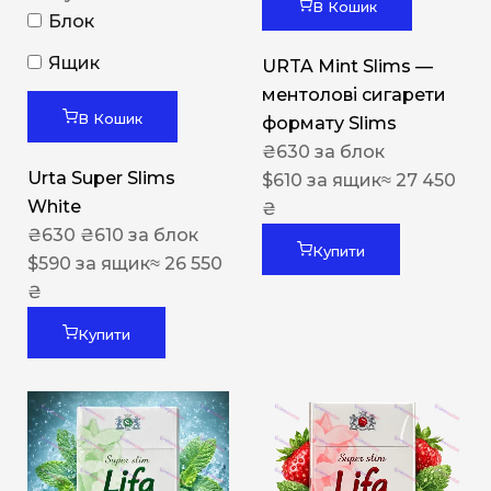
В Кошик
Блок
Ящик
URTA Mint Slims —
ментолові сигарети
В Кошик
формату Slims
₴
630
за блок
Urta Super Slims
$
610
за ящик
≈ 27 450
White
₴
₴
630
₴
610
за блок
Купити
$
590
за ящик
≈ 26 550
₴
Купити