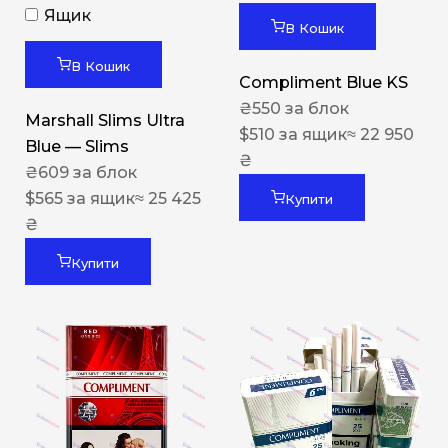
Ящик
В Кошик
В Кошик
Compliment Blue KS
₴
550
за блок
Marshall Slims Ultra
$
510
за ящик
≈ 22 950
Blue — Slims
₴
₴
609
за блок
$
565
за ящик
≈ 25 425
Купити
₴
Купити