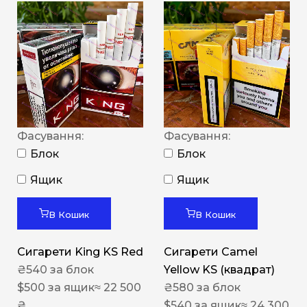
Фасування:
Фасування:
Блок
Блок
Ящик
Ящик
В Кошик
В Кошик
Сигарети King KS Red
Сигарети Camel
₴
540
за блок
Yellow KS (квадрат)
$
500
за ящик
≈ 22 500
₴
580
за блок
₴
$
540
за ящик
≈ 24 300