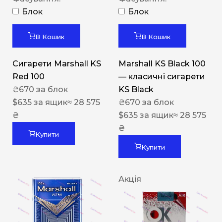
Блок
Блок
В Кошик
В Кошик
Сигарети Marshall KS
Marshall KS Black 100
Red 100
— класичні сигарети
₴
670
за блок
KS Black
$
635
за ящик
≈ 28 575
₴
670
за блок
₴
$
635
за ящик
≈ 28 575
₴
Купити
Купити
Акція