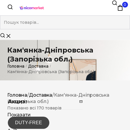
0
Кам'янка-Дніпровська
(Запорізька обл.)
Головна
Доставка
/
/
Кам'янка-Дніпровська (Запорізька обл.)
Головна
/
Доставка
/
Кам'янка-Дніпровська
Акциз:
(Запорізька обл.)
Показано всі 170 товарів
Показати
DUTY-FREE
12
15