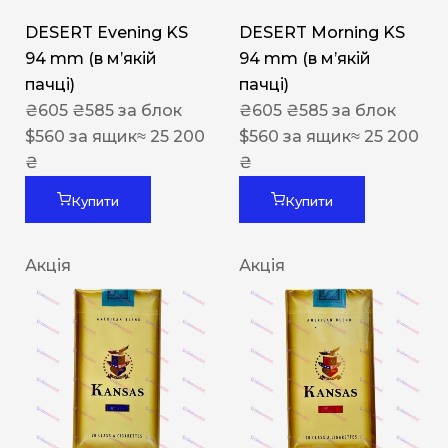
DESERT Evening KS
DESERT Morning KS
94 mm (в мʼякій
94 mm (в мʼякій
пачці)
пачці)
₴
605
₴
585
за блок
₴
605
₴
585
за блок
$
560
за ящик
≈ 25 200
$
560
за ящик
≈ 25 200
₴
₴
Купити
Купити
Акція
Акція