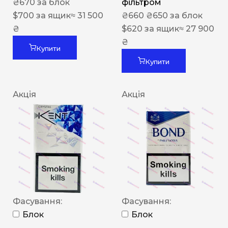
₴
670
за блок
фільтром
$
700
за ящик
≈ 31 500
₴
660
₴
650
за блок
₴
$
620
за ящик
≈ 27 900
₴
Купити
Купити
Акція
Акція
Фасування:
Фасування:
Блок
Блок