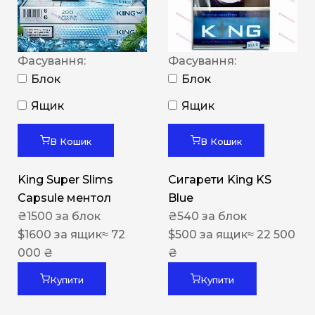
Фасування:
Фасування:
Блок
Блок
Ящик
Ящик
В Кошик
В Кошик
King Super Slims
Сигарети King KS
Capsule ментол
Blue
₴
1500
за блок
₴
540
за блок
$
1600
за ящик
≈ 72
$
500
за ящик
≈ 22 500
000 ₴
₴
Купити
Купити