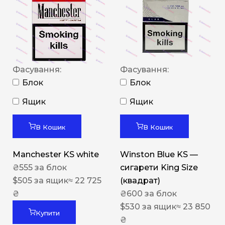
Фасування:
Фасування:
Блок
Блок
Ящик
Ящик
В Кошик
В Кошик
Manchester KS white
Winston Blue KS —
₴
555
за блок
сигарети King Size
$
505
за ящик
≈ 22 725
(квадрат)
₴
₴
600
за блок
$
530
за ящик
≈ 23 850
Купити
₴