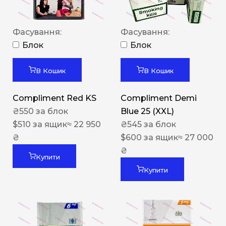
Фасування:
Фасування:
Блок
Блок
В Кошик
В Кошик
Compliment Red KS
Compliment Demi
₴
550
за блок
Blue 25 (XXL)
$
510
за ящик
≈ 22 950
₴
545
за блок
₴
$
600
за ящик
≈ 27 000
₴
Купити
Купити