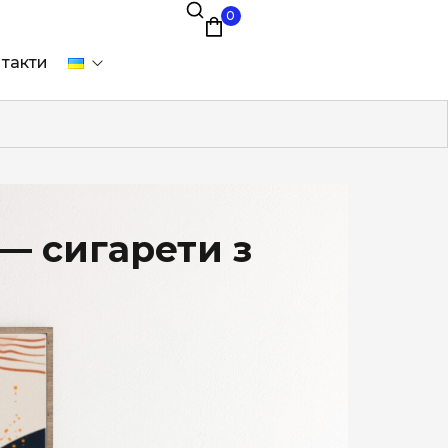
0
такти
— сигарети з