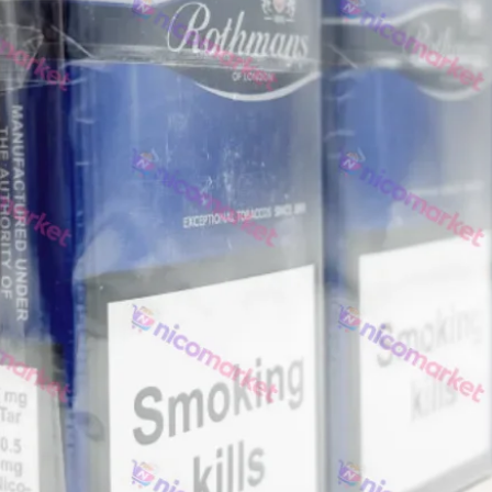
Rothmans
Camel
Monte Carlo
Sobranie
Ritm
BL
L&M
TOBACCO Lux
CHAPMAN
Frida
King
Marvel