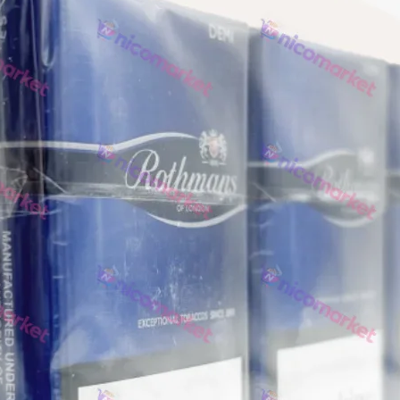
NERO
NERO
Гуцульскі
Italian Blend 821
OSCAR
Dandy
JM
MAN
Arizona
Cigaronne
Сигарети LD