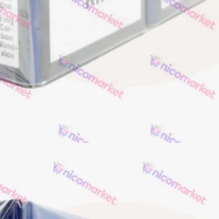
Акциз UA
Капсула (смак)
Manchester
Nistru
Leana
Montecristo
ASTRU
Military
PULL
Focus
De Santis
MONUS