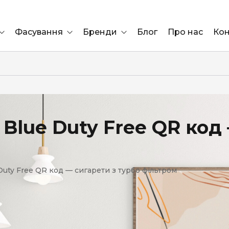
Фасування
Бренди
Блог
Про нас
Кон
Ящик
Elf Bar
Блок
Compliment
Львів
Blue Duty Free QR код 
Marshall
м
Marlboro
OK
uty Free QR код — сигарети з турбо фільтром
ÜRTA
сула)
Lifa
BRUT