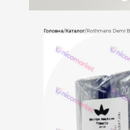
Головна
/
Каталог
/
Rothmans Demi Bl