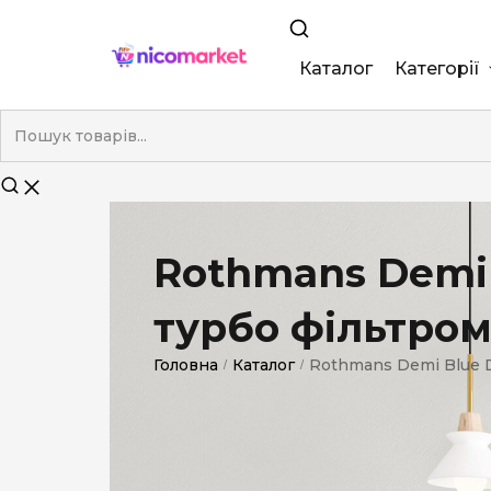
Каталог
Категорії
King Size
Demi
Super Slim
Rothmans Demi 
Nano
турбо фільтро
Без фільтра
Duty-Free
Головна
Каталог
Rothmans Demi Blue D
/
/
Електронні
Смакові (кап