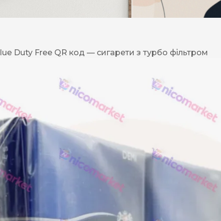
DESERT
Kansas
ue Duty Free QR код — сигарети з турбо фільтром
Palermo
Kent
Прилуки
Winston
BOND
RICHMOND
Parliament
Lucky Strike
Прима