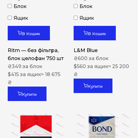
Блок
Блок
Ящик
Ящик
В Кошик
В Кошик
Ritm — без фільтра,
L&M Blue
блок целофан 750 шт
₴
600
за блок
₴
349
за блок
$
560
за ящик
≈ 25 200
$
415
за ящик
≈ 18 675
₴
₴
Купити
Купити