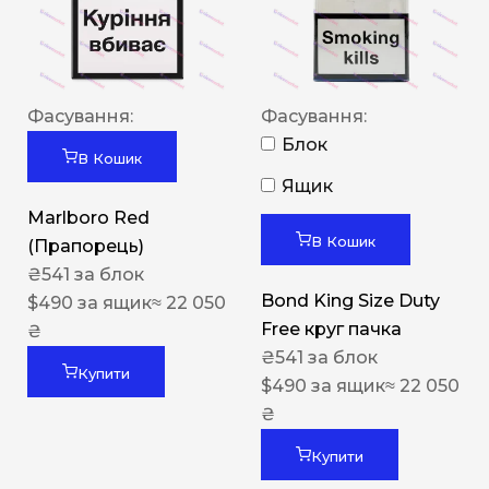
Фасування:
Фасування:
Блок
В Кошик
Ящик
Marlboro Red
В Кошик
(Прапорець)
₴
541
за блок
Bond King Size Duty
$
490
за ящик
≈ 22 050
Free круг пачка
₴
₴
541
за блок
Купити
$
490
за ящик
≈ 22 050
₴
Купити