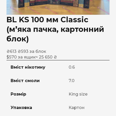
BL KS 100 мм Classic
(м’яка пачка, картонний
блок)
₴
613
₴
593
за блок
$
570
за ящик
≈ 25 650 ₴
Вміст нікотину
0.6
Вміст смоли
7.0
Розмір
King size
Упаковка
Картон