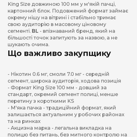
King Size довжиною 100 мм у м'якій пачці,
картонний блок. Подовжений формат займає
окрему нішу на вітрині і стабільно тримає
свою аудиторію в масовому ціновому
сегменті.
BL
- впізнаваний бренд, який на
більшості точок запитують за назвою, а не
шукають очима.
Що важливо закупщику
- Нікотин 0.6 мг, смоли 7.0 мг - середній
сегмент, широка аудиторія, ходова позиція
- Формат King Size 100 мм - довший за
стандарт, окремий сегмент полиці, менше
перетину з короткими KS
- М'яка пачка - традиційний формат, який
залишається актуальним у робочих районах
та на ринках
- Акцизна марка - легальна викладка на
полицю без питань, без митного контролю на