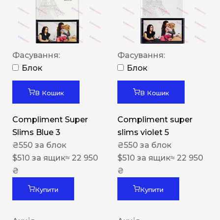
Фасування:
Фасування:
Блок
Блок
В Кошик
В Кошик
Compliment Super
Compliment super
Slims Blue 3
slims violet 5
₴
550
за блок
₴
550
за блок
$
510
за ящик
≈ 22 950
$
510
за ящик
≈ 22 950
₴
₴
Купити
Купити