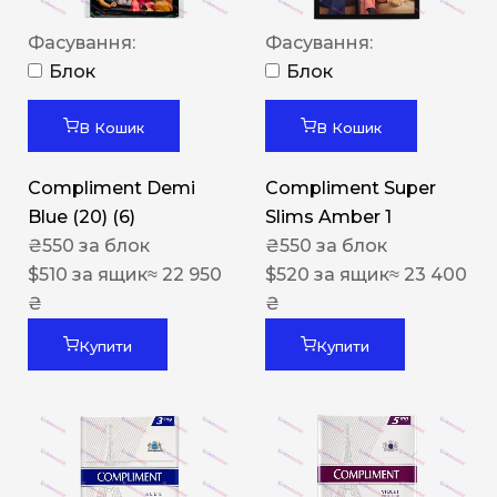
Фасування:
Фасування:
Блок
Блок
В Кошик
В Кошик
Compliment Demi
Compliment Super
Blue (20) (6)
Slims Amber 1
₴
550
за блок
₴
550
за блок
$
510
за ящик
≈ 22 950
$
520
за ящик
≈ 23 400
₴
₴
Купити
Купити