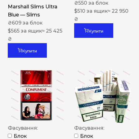
₴
550
за блок
Marshall Slims Ultra
$
510
за ящик
≈ 22 950
Blue — Slims
₴
₴
609
за блок
$
565
за ящик
≈ 25 425
Купити
₴
Купити
Фасування:
Фасування:
Блок
Блок