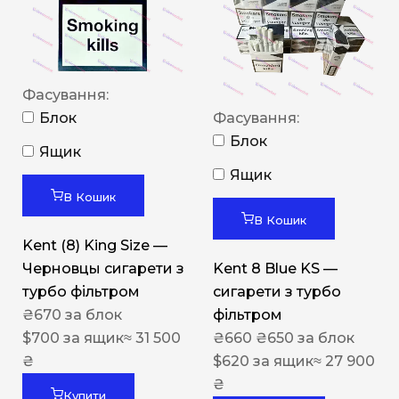
Фасування:
Блок
Фасування:
Блок
Ящик
Ящик
В Кошик
В Кошик
Kent (8) King Size —
Черновцы сигарети з
Kent 8 Blue KS —
турбо фільтром
сигарети з турбо
₴
670
за блок
фільтром
$
700
за ящик
≈ 31 500
₴
660
₴
650
за блок
₴
$
620
за ящик
≈ 27 900
₴
Купити