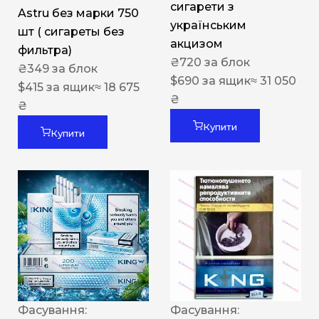
сигарети з
Astru без марки 750
українським
шт ( сигареты без
акцизом
фильтра)
₴
720
за блок
₴
349
за блок
$
690
за ящик
≈ 31 050
$
415
за ящик
≈ 18 675
₴
₴
Купити
Купити
Фасування:
Фасування: