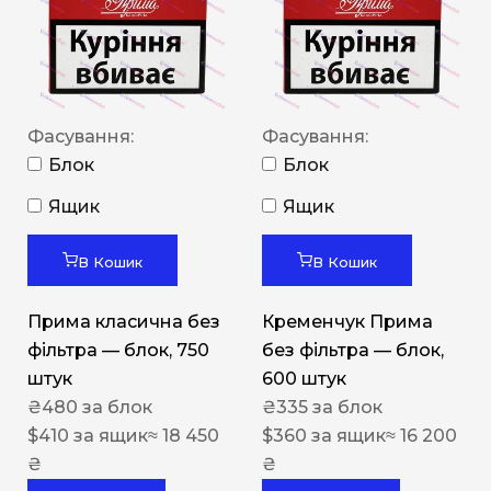
Фасування:
Фасування:
Блок
Блок
Ящик
Ящик
В Кошик
В Кошик
Прима класична без
Кременчук Прима
фільтра — блок, 750
без фільтра — блок,
штук
600 штук
₴
480
за блок
₴
335
за блок
$
410
за ящик
≈ 18 450
$
360
за ящик
≈ 16 200
₴
₴