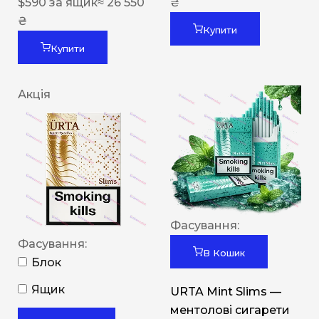
$
590
за ящик
≈ 26 550
₴
₴
Купити
Купити
Акція
Фасування:
Фасування:
В Кошик
Блок
Ящик
URTA Mint Slims —
ментолові сигарети