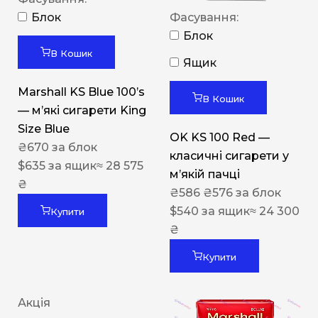
Блок
Фасування:
Блок
В Кошик
Ящик
Marshall KS Blue 100’s
В Кошик
— м’які сигарети King
Size Blue
OK KS 100 Red —
₴
670
за блок
класичні сигарети у
$
635
за ящик
≈ 28 575
м’якій пачці
₴
₴
586
₴
576
за блок
$
540
за ящик
≈ 24 300
Купити
₴
Купити
Акція