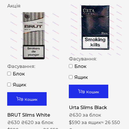
Акція
Фасування:
Фасування:
Блок
Блок
Ящик
Ящик
В Кошик
В Кошик
Urta Slims Black
BRUT Slims White
₴
630
за блок
₴
630
₴
620
за блок
$
590
за ящик
≈ 26 550