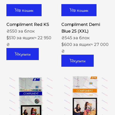
В Кошик
В Кошик
Compliment Red KS
Compliment Demi
₴
550
за блок
Blue 25 (XXL)
$
510
за ящик
≈ 22 950
₴
545
за блок
₴
$
600
за ящик
≈ 27 000
₴
Купити
Купити