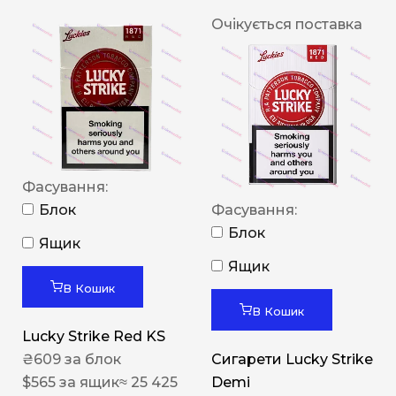
Очікується поставка
Фасування:
Блок
Фасування:
Блок
Ящик
Ящик
В Кошик
В Кошик
Lucky Strike Red KS
₴
609
за блок
Сигарети Lucky Strike
$
565
за ящик
≈ 25 425
Demi