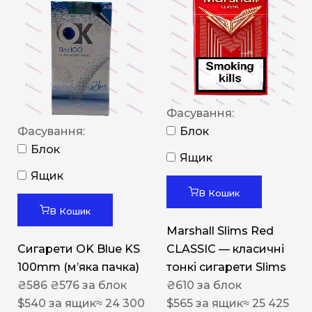
Фасування:
Фасування:
Блок
Блок
Ящик
Ящик
В Кошик
В Кошик
Marshall Slims Red
Сигарети OK Blue KS
CLASSIC — класичні
100mm (м’яка пачка)
тонкі сигарети Slims
₴
586
₴
576
за блок
₴
610
за блок
$
540
за ящик
≈ 24 300
$
565
за ящик
≈ 25 425