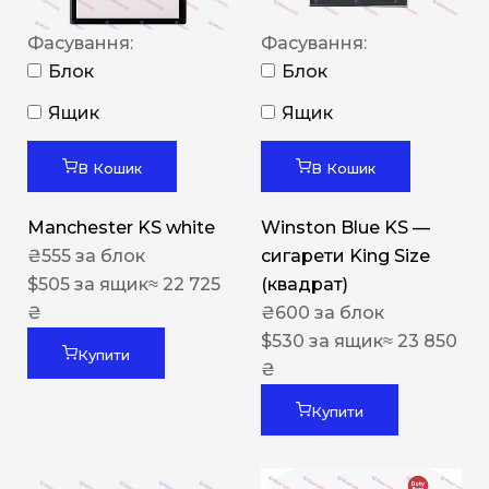
Фасування:
Фасування:
Блок
Блок
Ящик
Ящик
В Кошик
В Кошик
Manchester KS white
Winston Blue KS —
₴
555
за блок
сигарети King Size
$
505
за ящик
≈ 22 725
(квадрат)
₴
₴
600
за блок
$
530
за ящик
≈ 23 850
Купити
₴
Купити