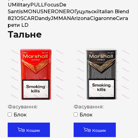
U
Military
PULL
Focus
De
Santis
MONUS
NERO
NERO
Гуцульскі
Italian Blend
821
OSCAR
Dandy
JM
MAN
Arizona
Cigaronne
Сига
рети LD
Тальне
Фасування:
Фасування:
Блок
Блок
В Кошик
В Кошик