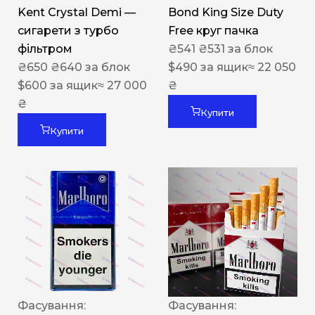
Kent Crystal Demi —
Bond King Size Duty
сигарети з турбо
Free круг пачка
фільтром
₴
541
₴
531
за блок
₴
650
₴
640
за блок
$
490
за ящик
≈ 22 050
$
600
за ящик
≈ 27 000
₴
₴
Купити
Купити
Фасування:
Фасування: