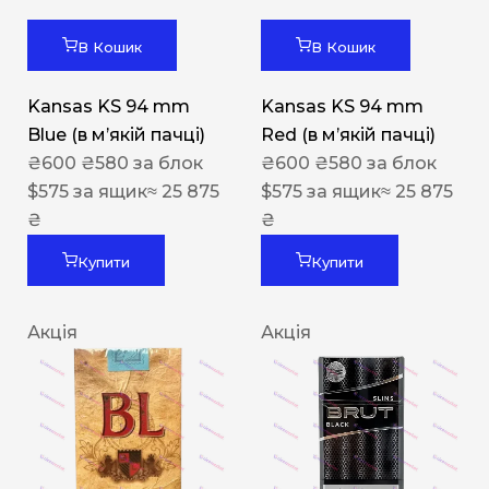
В Кошик
В Кошик
Kansas KS 94 mm
Kansas KS 94 mm
Blue (в мʼякій пачці)
Red (в мʼякій пачці)
₴
600
₴
580
за блок
₴
600
₴
580
за блок
$
575
за ящик
≈ 25 875
$
575
за ящик
≈ 25 875
₴
₴
Купити
Купити
Акція
Акція