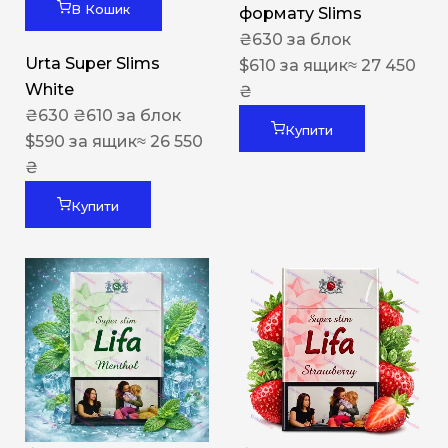
В Кошик
формату Slims
₴
630
за блок
Urta Super Slims
$
610
за ящик
≈ 27 450
White
₴
₴
630
₴
610
за блок
Купити
$
590
за ящик
≈ 26 550
₴
Купити