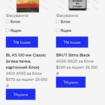
Фасування:
Фасування:
Блок
Блок
Ящик
Ящик
В Кошик
В Кошик
BL KS 100 мм Classic
BRUT Slims Black
(м’яка пачка,
₴
630
₴
620
за блок
картонний блок)
$
590
за ящик
≈ 26 550
₴
613
₴
593
за блок
₴
$
570
за ящик
≈ 25 650
Купити
₴
Купити