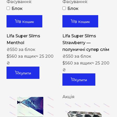
Фасування:
Фасування:
Блок
Блок
В Кошик
В Кошик
Lifa Super Slims
Lifa Super Slims
Menthol
Strawberry —
₴
550
за блок
полуничні супер слім
$
560
за ящик
≈ 25 200
₴
550
за блок
₴
$
560
за ящик
≈ 25 200
₴
Купити
Купити
Акція