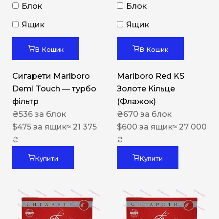
Блок
Блок
Ящик
Ящик
В Кошик
В Кошик
Сигарети Marlboro
Marlboro Red KS
Demi Touch — турбо
Золоте Кільце
фільтр
(Флажок)
₴
536
за блок
₴
670
за блок
$
475
за ящик
≈ 21 375
$
600
за ящик
≈ 27 000
₴
₴
Купити
Купити