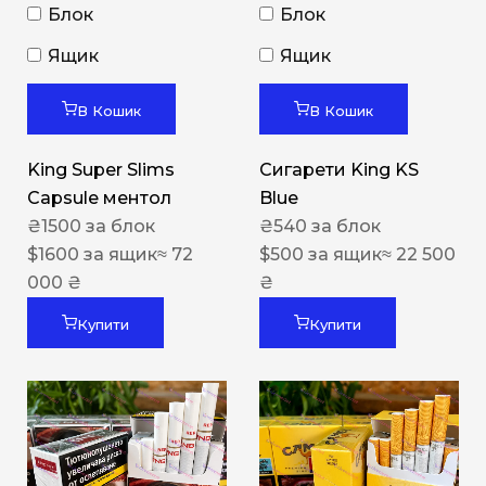
Блок
Блок
Ящик
Ящик
В Кошик
В Кошик
King Super Slims
Сигарети King KS
Capsule ментол
Blue
₴
1500
за блок
₴
540
за блок
$
1600
за ящик
≈ 72
$
500
за ящик
≈ 22 500
000 ₴
₴
Купити
Купити