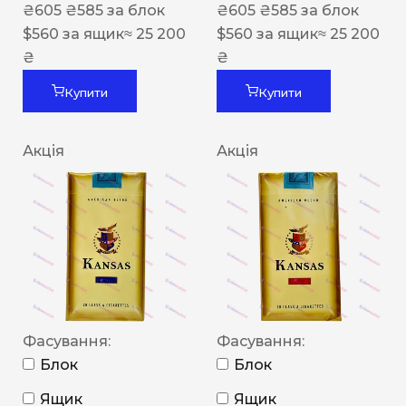
₴
605
₴
585
за блок
₴
605
₴
585
за блок
$
560
за ящик
≈ 25 200
$
560
за ящик
≈ 25 200
₴
₴
Купити
Купити
Акція
Акція
Фасування:
Фасування:
Блок
Блок
Ящик
Ящик