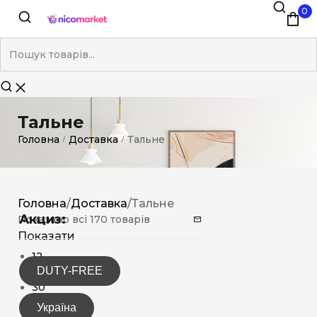
0
Тальне
Головна
Доставка
Тальне
/
/
Головна
/
Доставка
/
Тальне
Акциз:
Показано всі 170 товарів
Показати
12
DUTY-FREE
15
30
Україна