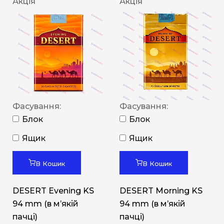
Акція
Акція
Фасування:
Фасування:
Блок
Блок
Ящик
Ящик
В Кошик
В Кошик
DESERT Evening KS
DESERT Morning KS
94 mm (в мʼякій
94 mm (в мʼякій
пачці)
пачці)