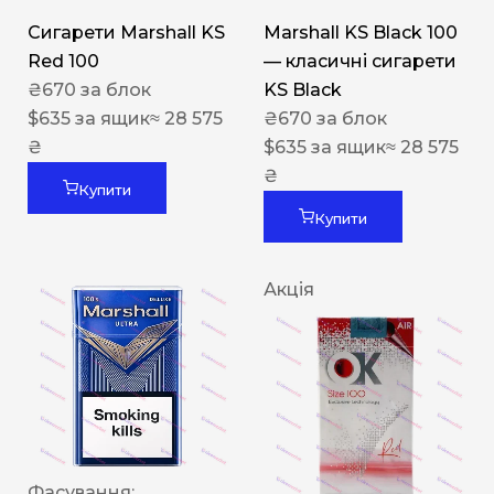
Сигарети Marshall KS
Marshall KS Black 100
Red 100
— класичні сигарети
₴
670
за блок
KS Black
$
635
за ящик
≈ 28 575
₴
670
за блок
₴
$
635
за ящик
≈ 28 575
₴
Купити
Купити
Акція
Фасування: