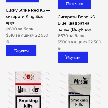
В Кошик
Lucky Strike Red KS —
сигарети King Size
Сигарети Bond KS
круг
Blue Квадратна
₴
600
за блок
пачка (DutyFree)
$
510
за ящик
≈ 22 950
₴
570
за блок
₴
$
500
за ящик
≈ 22 500
₴
Купити
Купити