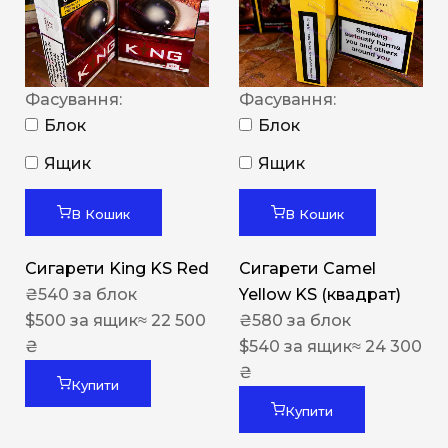
Фасування:
Фасування:
Блок
Блок
Ящик
Ящик
В Кошик
В Кошик
Сигарети King KS Red
Сигарети Camel
₴
540
за блок
Yellow KS (квадрат)
$
500
за ящик
≈ 22 500
₴
580
за блок
₴
$
540
за ящик
≈ 24 300
₴
Купити
Купити