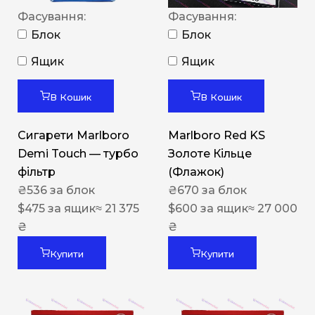
Фасування:
Фасування:
Блок
Блок
Ящик
Ящик
В Кошик
В Кошик
Сигарети Marlboro
Marlboro Red KS
Demi Touch — турбо
Золоте Кільце
фільтр
(Флажок)
₴
536
за блок
₴
670
за блок
$
475
за ящик
≈ 21 375
$
600
за ящик
≈ 27 000
₴
₴
Купити
Купити