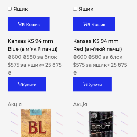
Ящик
Ящик
В Кошик
В Кошик
Kansas KS 94 mm
Kansas KS 94 mm
Blue (в мʼякій пачці)
Red (в мʼякій пачці)
₴
600
₴
580
за блок
₴
600
₴
580
за блок
$
575
за ящик
≈ 25 875
$
575
за ящик
≈ 25 875
₴
₴
Купити
Купити
Акція
Акція