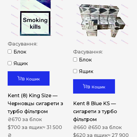
Фасування:
Блок
Фасування:
Блок
Ящик
Ящик
В Кошик
В Кошик
Kent (8) King Size —
Черновцы сигарети з
Kent 8 Blue KS —
турбо фільтром
сигарети з турбо
₴
670
за блок
фільтром
$
700
за ящик
≈ 31 500
₴
660
₴
650
за блок
₴
$
620
за ящик
≈ 27 900