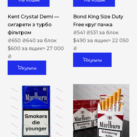
В Кошик
В Кошик
Kent Crystal Demi —
Bond King Size Duty
сигарети з турбо
Free круг пачка
фільтром
₴
541
₴
531
за блок
₴
650
₴
640
за блок
$
490
за ящик
≈ 22 050
$
600
за ящик
≈ 27 000
₴
₴
Купити
Купити