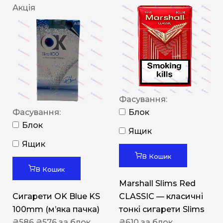
Акція
Фасування:
Фасування:
Блок
Блок
Ящик
Ящик
В Кошик
В Кошик
Marshall Slims Red
Сигарети OK Blue KS
CLASSIC — класичні
100mm (м’яка пачка)
тонкі сигарети Slims
₴
586
₴
576
за блок
₴
610
за блок