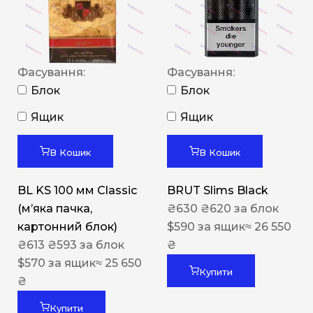
Фасування:
Фасування:
Блок
Блок
Ящик
Ящик
В Кошик
В Кошик
BL KS 100 мм Classic
BRUT Slims Black
(м’яка пачка,
₴
630
₴
620
за блок
картонний блок)
$
590
за ящик
≈ 26 550
₴
613
₴
593
за блок
₴
$
570
за ящик
≈ 25 650
Купити
₴
Купити