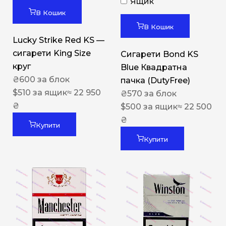
Ящик
В Кошик
В Кошик
Lucky Strike Red KS —
сигарети King Size
Сигарети Bond KS
круг
Blue Квадратна
₴
600
за блок
пачка (DutyFree)
$
510
за ящик
≈ 22 950
₴
570
за блок
₴
$
500
за ящик
≈ 22 500
₴
Купити
Купити