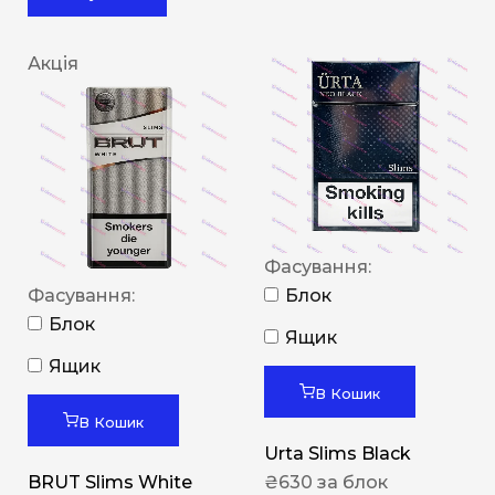
Акція
Фасування:
Фасування:
Блок
Блок
Ящик
Ящик
В Кошик
В Кошик
Urta Slims Black
BRUT Slims White
₴
630
за блок