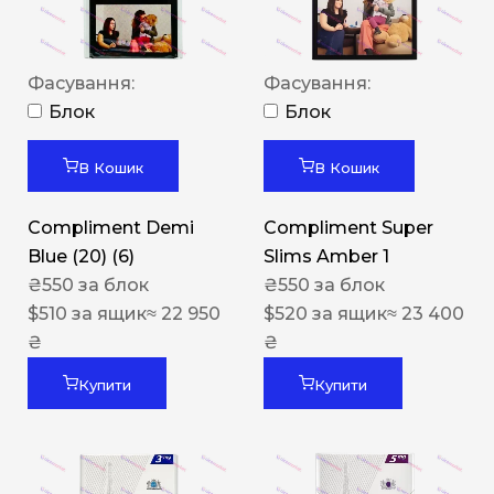
Фасування:
Фасування:
Блок
Блок
В Кошик
В Кошик
Compliment Demi
Compliment Super
Blue (20) (6)
Slims Amber 1
₴
550
за блок
₴
550
за блок
$
510
за ящик
≈ 22 950
$
520
за ящик
≈ 23 400
₴
₴
Купити
Купити