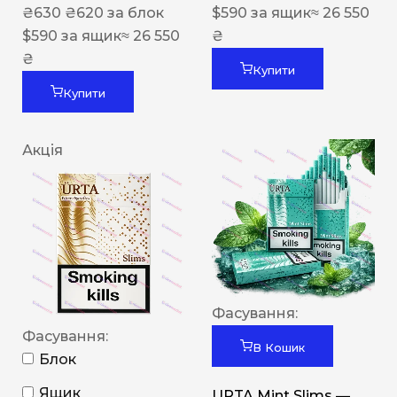
₴
630
₴
620
за блок
$
590
за ящик
≈ 26 550
$
590
за ящик
≈ 26 550
₴
₴
Купити
Купити
Акція
Фасування:
Фасування:
В Кошик
Блок
Ящик
URTA Mint Slims —