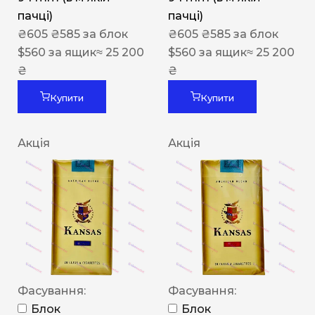
пачці)
пачці)
₴
605
₴
585
за блок
₴
605
₴
585
за блок
$
560
за ящик
≈ 25 200
$
560
за ящик
≈ 25 200
₴
₴
Купити
Купити
Акція
Акція
Фасування:
Фасування:
Блок
Блок