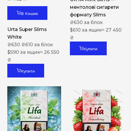
ментолові сигарети
В Кошик
формату Slims
₴
630
за блок
Urta Super Slims
$
610
за ящик
≈ 27 450
White
₴
₴
630
₴
610
за блок
Купити
$
590
за ящик
≈ 26 550
₴
Купити