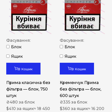
Фасування:
Фасування:
Блок
Блок
Ящик
Ящик
В Кошик
В Кошик
Прима класична без
Кременчук Прима
фільтра — блок, 750
без фільтра — блок,
штук
600 штук
₴
480
за блок
₴
335
за блок
$
410
за ящик
≈ 18 450
$
360
за ящик
≈ 16 200