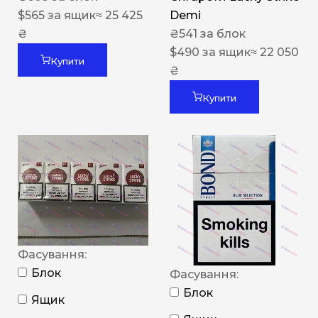
$
565
за ящик
≈ 25 425
Demi
₴
₴
541
за блок
$
490
за ящик
≈ 22 050
Купити
₴
Купити
Фасування:
Блок
Фасування:
Блок
Ящик