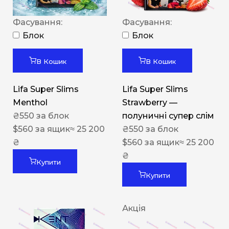
Фасування:
Фасування:
Блок
Блок
В Кошик
В Кошик
Lifa Super Slims
Lifa Super Slims
Menthol
Strawberry —
₴
550
за блок
полуничні супер слім
$
560
за ящик
≈ 25 200
₴
550
за блок
₴
$
560
за ящик
≈ 25 200
₴
Купити
Купити
Акція