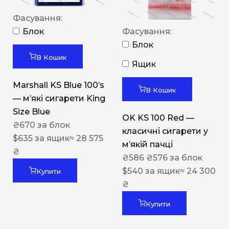
Фасування:
Блок
Фасування:
Блок
В Кошик
Ящик
Marshall KS Blue 100’s
В Кошик
— м’які сигарети King
Size Blue
OK KS 100 Red —
₴
670
за блок
класичні сигарети у
$
635
за ящик
≈ 28 575
м’якій пачці
₴
₴
586
₴
576
за блок
$
540
за ящик
≈ 24 300
Купити
₴
Купити