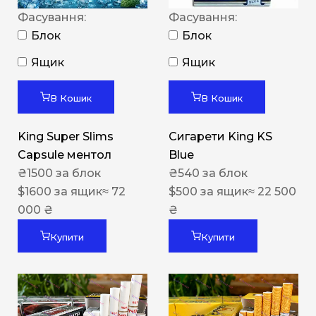
Фасування:
Фасування:
Блок
Блок
Ящик
Ящик
В Кошик
В Кошик
King Super Slims
Сигарети King KS
Capsule ментол
Blue
₴
1500
за блок
₴
540
за блок
$
1600
за ящик
≈ 72
$
500
за ящик
≈ 22 500
000 ₴
₴
Купити
Купити