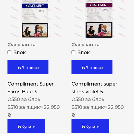
Фасування:
Фасування:
Блок
Блок
В Кошик
В Кошик
Compliment Super
Compliment super
Slims Blue 3
slims violet 5
₴
550
за блок
₴
550
за блок
$
510
за ящик
≈ 22 950
$
510
за ящик
≈ 22 950
₴
₴
Купити
Купити