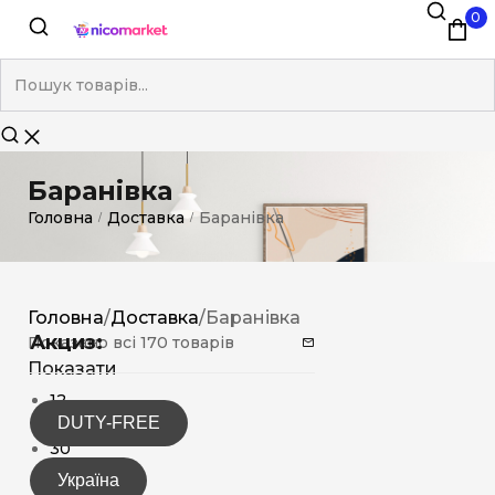
0
Баранівка
Головна
Доставка
Баранівка
/
/
Головна
/
Доставка
/
Баранівка
Акциз:
Показано всі 170 товарів
Показати
12
DUTY-FREE
15
30
Україна