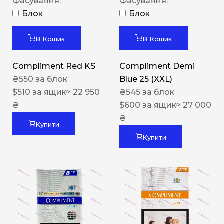
Фасування:
Фасування:
Блок
Блок
В Кошик
В Кошик
Compliment Red KS
Compliment Demi
₴
550
за блок
Blue 25 (XXL)
$
510
за ящик
≈ 22 950
₴
545
за блок
₴
$
600
за ящик
≈ 27 000
₴
Купити
Купити