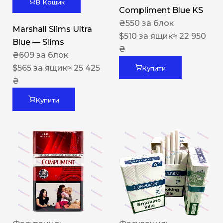
В Кошик
Compliment Blue KS
₴
550
за блок
Marshall Slims Ultra
$
510
за ящик
≈ 22 950
Blue — Slims
₴
₴
609
за блок
$
565
за ящик
≈ 25 425
Купити
₴
Купити