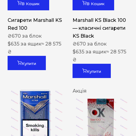
В Кошик
В Кошик
Сигарети Marshall KS
Marshall KS Black 100
Red 100
— класичні сигарети
₴
670
за блок
KS Black
$
635
за ящик
≈ 28 575
₴
670
за блок
₴
$
635
за ящик
≈ 28 575
₴
Купити
Купити
Акція