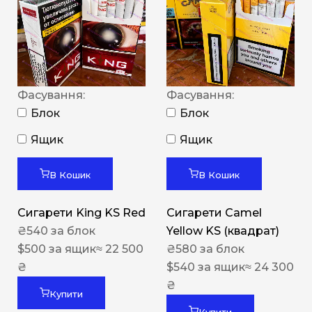
Фасування:
Фасування:
Блок
Блок
Ящик
Ящик
В Кошик
В Кошик
Сигарети King KS Red
Сигарети Camel
₴
540
за блок
Yellow KS (квадрат)
$
500
за ящик
≈ 22 500
₴
580
за блок
₴
$
540
за ящик
≈ 24 300
₴
Купити
Купити