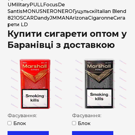
U
Military
PULL
Focus
De
Santis
MONUS
NERO
NERO
Гуцульскі
Italian Blend
821
OSCAR
Dandy
JM
MAN
Arizona
Cigaronne
Сига
рети LD
Купити сигарети оптом у
Баранівці з доставкою
Фасування:
Фасування:
Блок
Блок