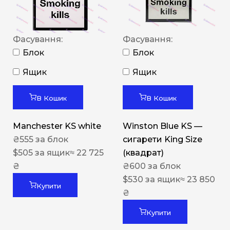
Фасування:
Фасування:
Блок
Блок
Ящик
Ящик
В Кошик
В Кошик
Manchester KS white
Winston Blue KS —
₴
555
за блок
сигарети King Size
$
505
за ящик
≈ 22 725
(квадрат)
₴
₴
600
за блок
$
530
за ящик
≈ 23 850
Купити
₴
Купити