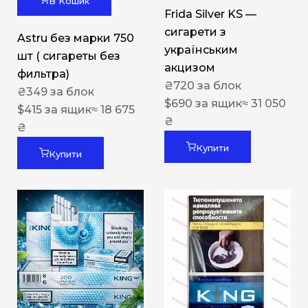
В Кошик
Frida Silver KS —
сигарети з
Astru без марки 750
українським
шт ( сигареты без
акцизом
фильтра)
₴
720
за блок
₴
349
за блок
$
690
за ящик
≈ 31 050
$
415
за ящик
≈ 18 675
₴
₴
Купити
Купити