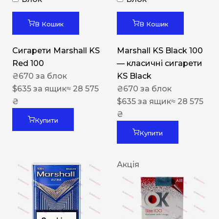
В Кошик
В Кошик
Сигарети Marshall KS
Marshall KS Black 100
Red 100
— класичні сигарети
₴
670
за блок
KS Black
$
635
за ящик
≈ 28 575
₴
670
за блок
₴
$
635
за ящик
≈ 28 575
₴
Купити
Купити
Акція