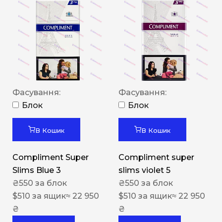
Фасування:
Фасування:
Блок
Блок
В Кошик
В Кошик
Compliment Super
Compliment super
Slims Blue 3
slims violet 5
₴
550
за блок
₴
550
за блок
$
510
за ящик
≈ 22 950
$
510
за ящик
≈ 22 950
₴
₴