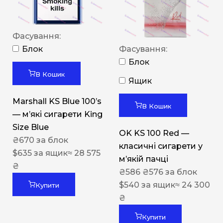
Фасування:
Блок
Фасування:
Блок
В Кошик
Ящик
Marshall KS Blue 100’s
В Кошик
— м’які сигарети King
Size Blue
OK KS 100 Red —
₴
670
за блок
класичні сигарети у
$
635
за ящик
≈ 28 575
м’якій пачці
₴
₴
586
₴
576
за блок
$
540
за ящик
≈ 24 300
Купити
₴
Купити