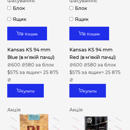
Фасування:
Фасування:
Блок
Блок
Ящик
Ящик
В Кошик
В Кошик
Kansas KS 94 mm
Kansas KS 94 mm
Blue (в мʼякій пачці)
Red (в мʼякій пачці)
₴
600
₴
580
за блок
₴
600
₴
580
за блок
$
575
за ящик
≈ 25 875
$
575
за ящик
≈ 25 875
₴
₴
Купити
Купити
Акція
Акція