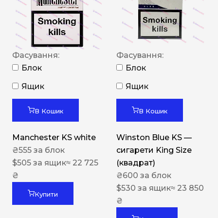
Фасування:
Фасування:
Блок
Блок
Ящик
Ящик
В Кошик
В Кошик
Manchester KS white
Winston Blue KS —
₴
555
за блок
сигарети King Size
$
505
за ящик
≈ 22 725
(квадрат)
₴
₴
600
за блок
$
530
за ящик
≈ 23 850
Купити
₴