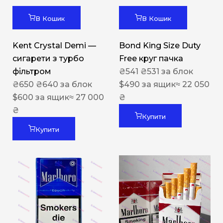
В Кошик
В Кошик
Kent Crystal Demi —
Bond King Size Duty
сигарети з турбо
Free круг пачка
фільтром
₴
541
₴
531
за блок
₴
650
₴
640
за блок
$
490
за ящик
≈ 22 050
$
600
за ящик
≈ 27 000
₴
₴
Купити
Купити