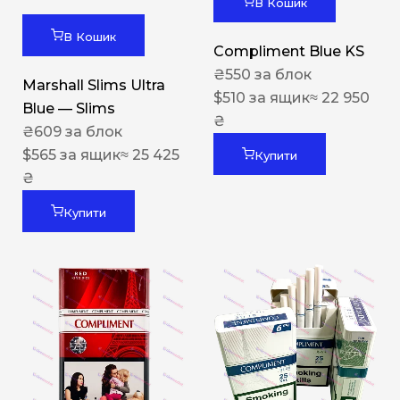
В Кошик
В Кошик
Compliment Blue KS
₴
550
за блок
Marshall Slims Ultra
$
510
за ящик
≈ 22 950
Blue — Slims
₴
₴
609
за блок
$
565
за ящик
≈ 25 425
Купити
₴
Купити