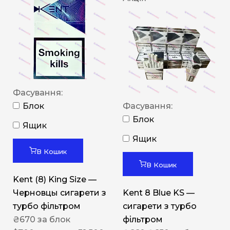
Фасування:
Блок
Фасування:
Блок
Ящик
Ящик
В Кошик
В Кошик
Kent (8) King Size —
Черновцы сигарети з
Kent 8 Blue KS —
турбо фільтром
сигарети з турбо
₴
670
за блок
фільтром