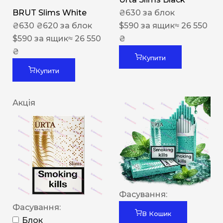
BRUT Slims White
₴
630
за блок
₴
630
₴
620
за блок
$
590
за ящик
≈ 26 550
$
590
за ящик
≈ 26 550
₴
₴
Купити
Купити
Акція
Фасування:
Фасування:
В Кошик
Блок