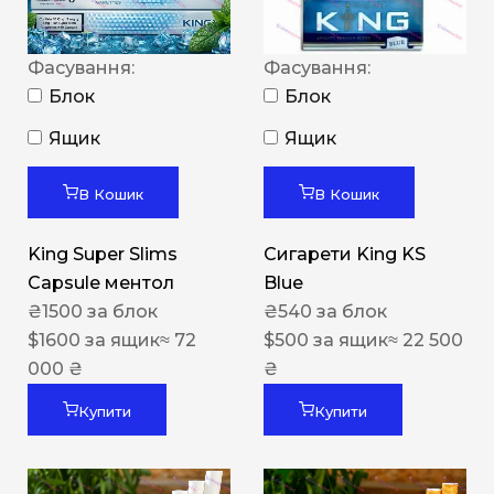
Фасування:
Фасування:
Блок
Блок
Ящик
Ящик
В Кошик
В Кошик
King Super Slims
Сигарети King KS
Capsule ментол
Blue
₴
1500
за блок
₴
540
за блок
$
1600
за ящик
≈ 72
$
500
за ящик
≈ 22 500
000 ₴
₴
Купити
Купити