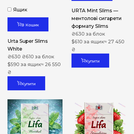
Ящик
URTA Mint Slims —
ментолові сигарети
В Кошик
формату Slims
₴
630
за блок
Urta Super Slims
$
610
за ящик
≈ 27 450
White
₴
₴
630
₴
610
за блок
Купити
$
590
за ящик
≈ 26 550
₴
Купити