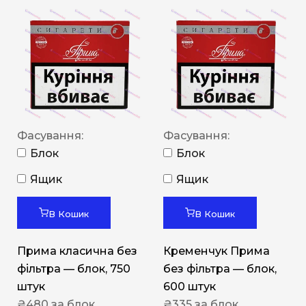
Фасування:
Фасування:
Блок
Блок
Ящик
Ящик
В Кошик
В Кошик
Прима класична без
Кременчук Прима
фільтра — блок, 750
без фільтра — блок,
штук
600 штук
₴
480
за блок
₴
335
за блок