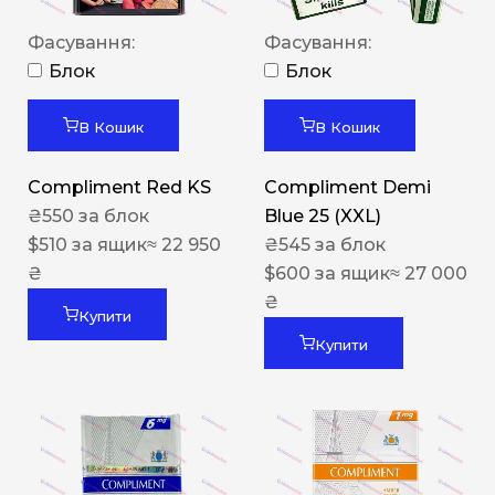
Фасування:
Фасування:
Блок
Блок
В Кошик
В Кошик
Compliment Red KS
Compliment Demi
₴
550
за блок
Blue 25 (XXL)
$
510
за ящик
≈ 22 950
₴
545
за блок
₴
$
600
за ящик
≈ 27 000
₴
Купити
Купити