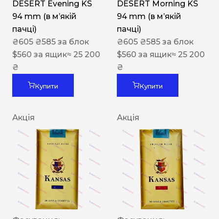
DESERT Evening KS
DESERT Morning KS
94 mm (в мʼякій
94 mm (в мʼякій
пачці)
пачці)
₴
605
₴
585
за блок
₴
605
₴
585
за блок
$
560
за ящик
≈ 25 200
$
560
за ящик
≈ 25 200
₴
₴
Купити
Купити
Акція
Акція