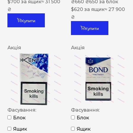
$
700
за ящик
≈ 31 500
₴
660
₴
650
за блок
₴
$
620
за ящик
≈ 27 900
₴
Купити
Купити
Акція
Акція
Фасування:
Фасування:
Блок
Блок
Ящик
Ящик