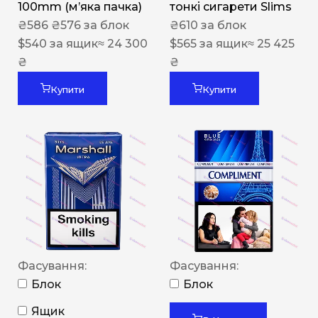
100mm (м’яка пачка)
тонкі сигарети Slims
₴
586
₴
576
за блок
₴
610
за блок
$
540
за ящик
≈ 24 300
$
565
за ящик
≈ 25 425
₴
₴
Купити
Купити
Фасування:
Фасування:
Блок
Блок
Ящик