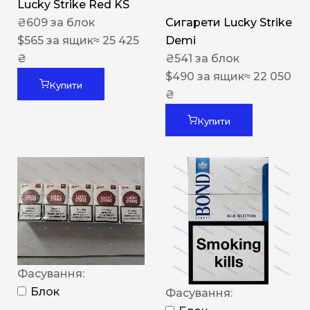
Lucky Strike Red KS
₴
609
за блок
Сигарети Lucky Strike
$
565
за ящик
≈ 25 425
Demi
₴
₴
541
за блок
$
490
за ящик
≈ 22 050
Купити
₴
Купити
Фасування:
Блок
Фасування: