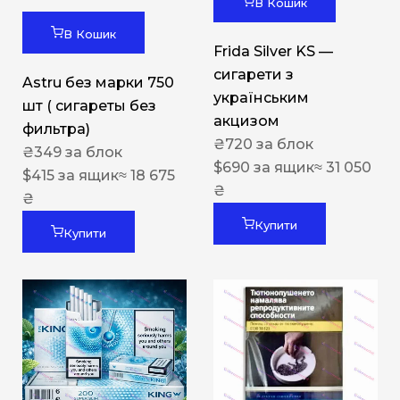
В Кошик
В Кошик
Frida Silver KS —
сигарети з
Astru без марки 750
українським
шт ( сигареты без
акцизом
фильтра)
₴
720
за блок
₴
349
за блок
$
690
за ящик
≈ 31 050
$
415
за ящик
≈ 18 675
₴
₴
Купити
Купити