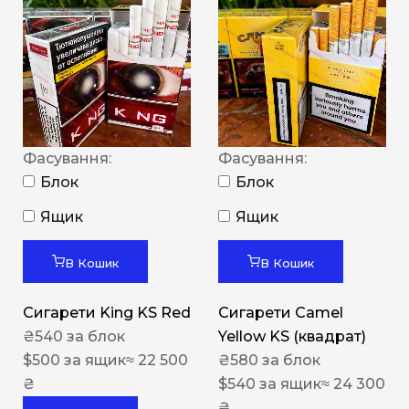
Фасування:
Фасування:
Блок
Блок
Ящик
Ящик
В Кошик
В Кошик
Сигарети King KS Red
Сигарети Camel
₴
540
за блок
Yellow KS (квадрат)
$
500
за ящик
≈ 22 500
₴
580
за блок
₴
$
540
за ящик
≈ 24 300
₴