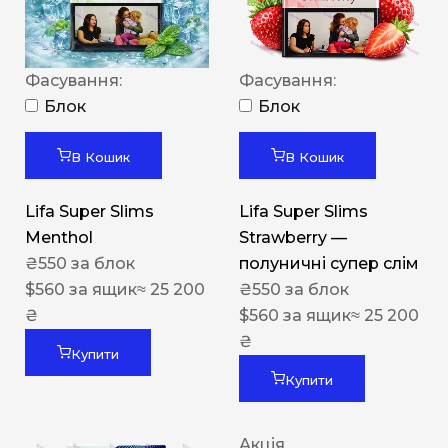
Фасування:
Фасування:
Блок
Блок
В Кошик
В Кошик
Lifa Super Slims
Lifa Super Slims
Menthol
Strawberry —
₴
550
за блок
полуничні супер слім
$
560
за ящик
≈ 25 200
₴
550
за блок
₴
$
560
за ящик
≈ 25 200
₴
Купити
Купити
Акція