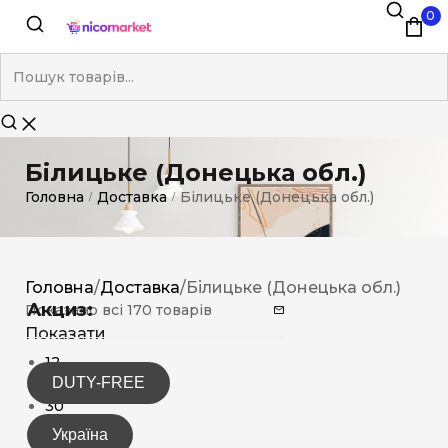
0
Білицьке (Донецька обл.)
Головна
Доставка
Білицьке (Донецька обл.)
/
/
Головна
/
Доставка
/
Білицьке (Донецька обл.)
Акциз:
Показано всі 170 товарів
Показати
12
DUTY-FREE
15
30
Україна