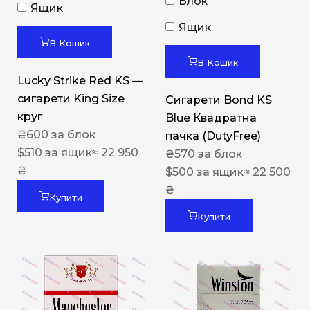
Блок
Ящик
Ящик
В Кошик
В Кошик
Lucky Strike Red KS —
сигарети King Size
Сигарети Bond KS
круг
Blue Квадратна
₴
600
за блок
пачка (DutyFree)
$
510
за ящик
≈ 22 950
₴
570
за блок
₴
$
500
за ящик
≈ 22 500
₴
Купити
Купити