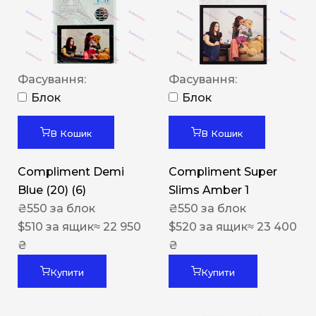
Фасування:
Фасування:
Блок
Блок
В Кошик
В Кошик
Compliment Demi
Compliment Super
Blue (20) (6)
Slims Amber 1
₴
550
за блок
₴
550
за блок
$
510
за ящик
≈ 22 950
$
520
за ящик
≈ 23 400
₴
₴
Купити
Купити