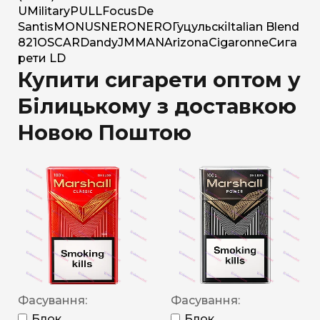
U
Military
PULL
Focus
De
Santis
MONUS
NERO
NERO
Гуцульскі
Italian Blend
821
OSCAR
Dandy
JM
MAN
Arizona
Cigaronne
Сига
рети LD
Купити сигарети оптом у
Білицькому з доставкою
Новою Поштою
Фасування:
Фасування:
Блок
Блок