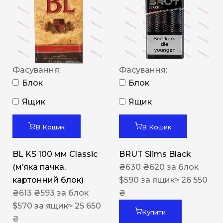
Фасування:
Фасування:
Блок
Блок
Ящик
Ящик
В Кошик
В Кошик
BL KS 100 мм Classic
BRUT Slims Black
(м’яка пачка,
₴
630
₴
620
за блок
картонний блок)
$
590
за ящик
≈ 26 550
₴
613
₴
593
за блок
₴
$
570
за ящик
≈ 25 650
Купити
₴