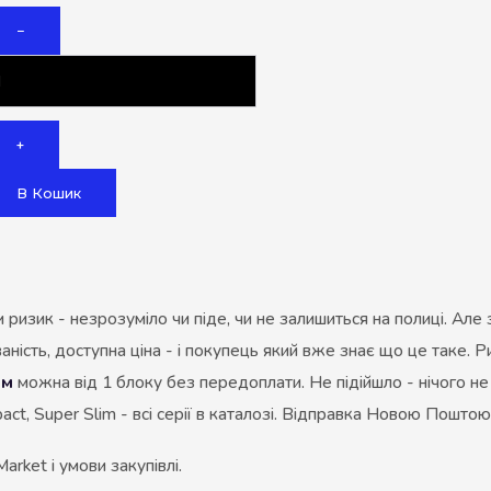
Акциз UA
−
Капсула (смак)
Manchester
Nistru
+
Leana
В Кошик
Montecristo
ASTRU
Military
изик - незрозуміло чи піде, чи не залишиться на полиці. Але
PULL
ваність, доступна ціна - і покупець який вже знає що це таке. Ри
ом
можна від 1 блоку без передоплати. Не підійшло - нічого не 
Focus
act, Super Slim - всі серії в каталозі. Відправка Новою Пошто
De Santis
arket і умови закупівлі.
MONUS