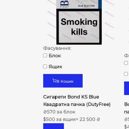
Фасування:
Блок
Ф
Ящик
В Кошик
Сигарети Bond KS Blue
Квадратна пачка (DutyFree)
Bo
₴
570
за блок
п
$
500
за ящик
≈ 22 500 ₴
₴
$