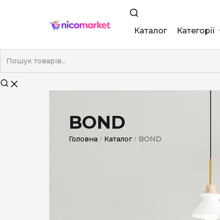
Каталог
Категорії
King Size
Demi
Super Slim
BOND
Nano
Головна
Каталог
BOND
/
/
Без фільтра
Duty-Free
Електронні
Смакові (кап