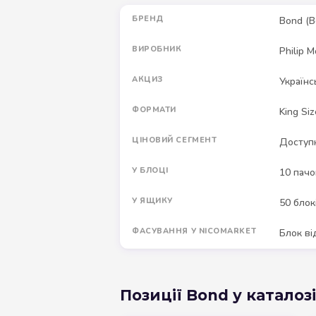
БРЕНД
Bond (B
ВИРОБНИК
Philip M
АКЦИЗ
Українс
ФОРМАТИ
King Siz
ЦІНОВИЙ СЕГМЕНТ
Доступн
У БЛОЦІ
10 пачо
У ЯЩИКУ
50 блок
ФАСУВАННЯ У NICOMARKET
Блок ві
Позиції Bond у каталоз