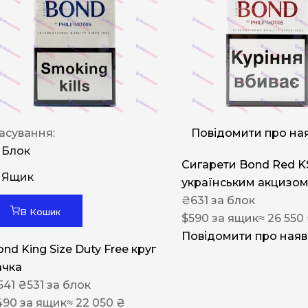
Rothmans
Camel
Monte Carlo
Sobranie
Ritm
BL
асування:
Повідомити про ная
Блок
L&M
Сигарети Bond Red K
Ящик
українським акцизо
TOBACCO Lux
₴
631
за блок
CHAPMAN
В Кошик
$
590
за ящик
≈ 26 550
Frida
Повідомити про наяв
nd King Size Duty Free круг
King
ачка
541
₴
531
за блок
Marvel
490
за ящик
≈ 22 050 ₴