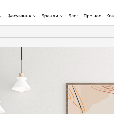
Фасування
Бренди
Блог
Про нас
Кон
Ящик
Elf Bar
Блок
Compliment
Львів
Marshall
Marlboro
OK
ÜRTA
сула)
Lifa
BRUT