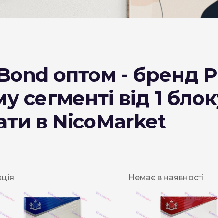
DESERT
Kansas
Palermo
Bond оптом - бренд P
Kent
Прилуки
у сегменті від 1 блок
Winston
ти в NicoMarket
BOND
RICHMOND
Parliament
кція
Немає в наявності
Lucky Strike
Прима