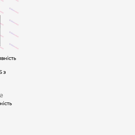
вність
S з
м
 ₴
ність