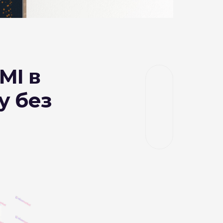
MI в
у без