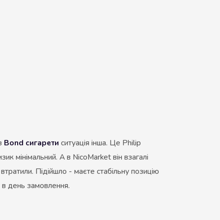
 з
Bond сигарети
ситуація інша. Це Philip
зик мінімальний. А в NicoMarket він взагалі
втратили. Підійшло - маєте стабільну позицію
ю в день замовлення.