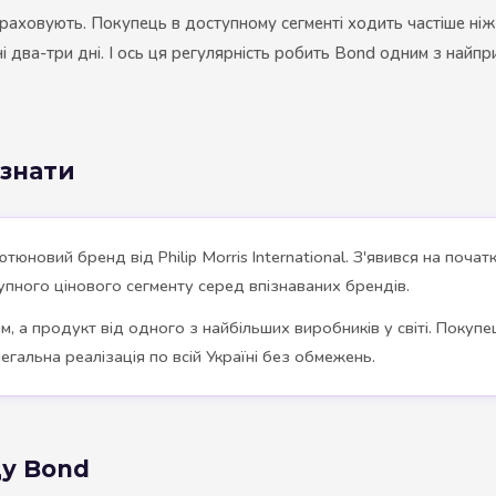
 враховують. Покупець в доступному сегменті ходить частіше ніж
і два-три дні. І ось ця регулярність робить Bond одним з найп
 знати
тюновий бренд від Philip Morris International. З'явився на почат
тупного цінового сегменту серед впізнаваних брендів.
, а продукт від одного з найбільших виробників у світі. Покупе
егальна реалізація по всій Україні без обмежень.
у Bond