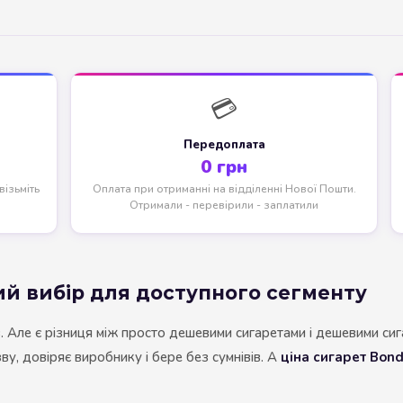
NERO
NERO
Гуцульскі
💳
Italian Blend 821
Передоплата
OSCAR
0 грн
Dandy
ізьміть
Оплата при отриманні на відділенні Нової Пошти.
Отримали - перевірили - заплатили
JM
MAN
Arizona
ий вибір для доступного сегменту
Cigaronne
 Але є різниця між просто дешевими сигаретами і дешевими сигаре
у, довіряє виробнику і бере без сумнівів. А
ціна сигарет Bon
Сигарети LD