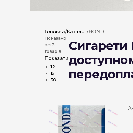
Головна
/
Каталог
/
BOND
Показано
Сигарети 
всі 3
товарів
доступном
Показати
12
передопла
15
30
А