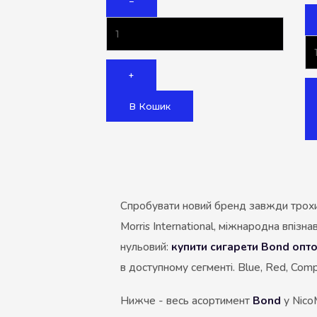
−
+
В Кошик
Спробувати новий бренд завжди трохи р
Morris International, міжнародна впізна
нульовий:
купити сигарети Bond опт
в доступному сегменті. Blue, Red, Comp
Нижче - весь асортимент
Bond
у NicoM