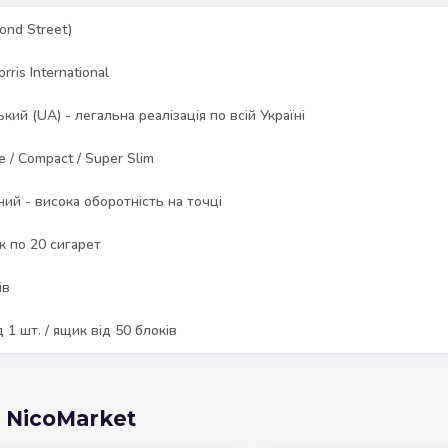
ond Street)
orris International
ький (UA) - легальна реалізація по всій Україні
e / Compact / Super Slim
ий - висока оборотність на точці
к по 20 сигарет
ів
д 1 шт. / ящик від 50 блоків
і NicoMarket