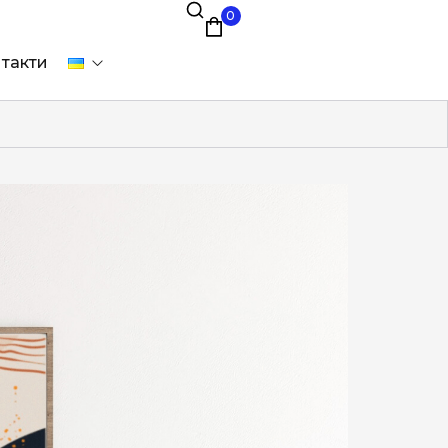
0
такти