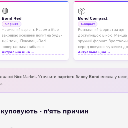
🔴
📦
Bond Red
Bond Compact
King Size
Compact
Насичений варіант. Разом з Blue
Компактний формат за ще
закриває основний попит на будь-
доступнішою ціною. Менша 
якій точці. Покупець Red
зручний формат. Зростаючи
повертається стабільно.
серед покупців чутливих до 
Актуальна ціна →
Актуальна ціна →
 каталозі NicoMarket. Уточнити
вартість блоку Bond
можна у менед
а.
акуповують - п'ять причин