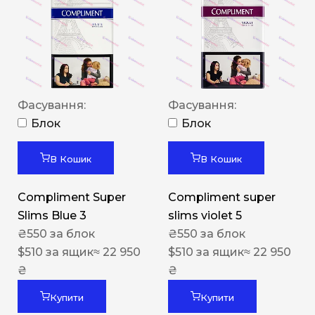
Фасування:
Фасування:
Блок
Блок
В Кошик
В Кошик
Compliment Super
Compliment super
Slims Blue 3
slims violet 5
₴
550
за блок
₴
550
за блок
$
510
за ящик
≈ 22 950
$
510
за ящик
≈ 22 950
₴
₴
Купити
Купити