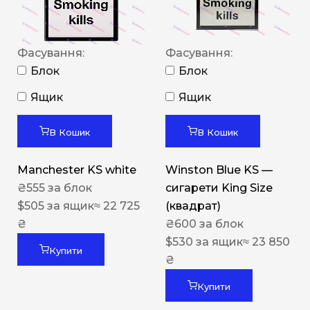
Фасування:
Фасування:
Блок
Блок
Ящик
Ящик
В Кошик
В Кошик
Manchester KS white
Winston Blue KS —
₴
555
за блок
сигарети King Size
$
505
за ящик
≈ 22 725
(квадрат)
₴
₴
600
за блок
$
530
за ящик
≈ 23 850
Купити
₴
Купити