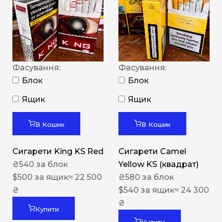
Фасування:
Фасування:
Блок
Блок
Ящик
Ящик
В Кошик
В Кошик
Сигарети King KS Red
Сигарети Camel
₴
540
за блок
Yellow KS (квадрат)
$
500
за ящик
≈ 22 500
₴
580
за блок
₴
$
540
за ящик
≈ 24 300
₴
Купити
Купити