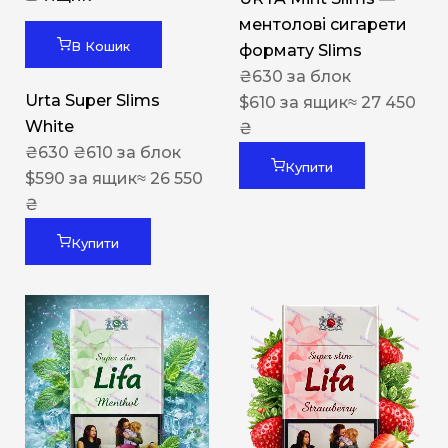
ментолові сигарети
В Кошик
формату Slims
₴
630
за блок
Urta Super Slims
$
610
за ящик
≈ 27 450
White
₴
₴
630
₴
610
за блок
Купити
$
590
за ящик
≈ 26 550
₴
Купити