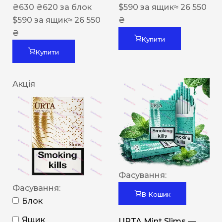
₴
630
₴
620
за блок
$
590
за ящик
≈ 26 550
$
590
за ящик
≈ 26 550
₴
₴
Купити
Купити
Акція
Фасування:
Фасування:
В Кошик
Блок
Ящик
URTA Mint Slims —