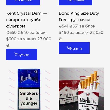
В Кошик
В Кошик
Kent Crystal Demi —
Bond King Size Duty
сигарети з турбо
Free круг пачка
фільтром
₴
541
₴
531
за блок
₴
650
₴
640
за блок
$
490
за ящик
≈ 22 050
$
600
за ящик
≈ 27 000
₴
₴
Купити
Купити