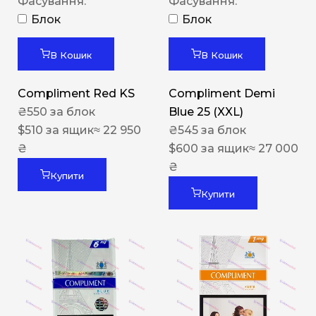
Фасування:
Фасування:
Блок
Блок
В Кошик
В Кошик
Compliment Red KS
Compliment Demi
₴
550
за блок
Blue 25 (XXL)
$
510
за ящик
≈ 22 950
₴
545
за блок
₴
$
600
за ящик
≈ 27 000
₴
Купити
Купити