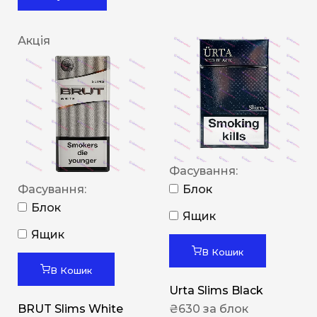
Акція
Фасування:
Фасування:
Блок
Блок
Ящик
Ящик
В Кошик
В Кошик
Urta Slims Black
BRUT Slims White
₴
630
за блок