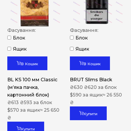
Фасування:
Фасування:
Блок
Блок
Ящик
Ящик
В Кошик
В Кошик
BL KS 100 мм Classic
BRUT Slims Black
(м’яка пачка,
₴
630
₴
620
за блок
картонний блок)
$
590
за ящик
≈ 26 550
₴
613
₴
593
за блок
₴
$
570
за ящик
≈ 25 650
Купити
₴
Купити