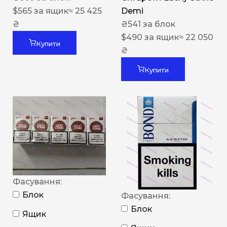
$
565
за ящик
≈ 25 425
Demi
₴
₴
541
за блок
$
490
за ящик
≈ 22 050
Купити
₴
Купити
Фасування:
Блок
Фасування:
Блок
Ящик