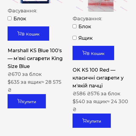
Фасування:
Блок
Фасування:
Блок
В Кошик
Ящик
Marshall KS Blue 100’s
В Кошик
— м’які сигарети King
Size Blue
OK KS 100 Red —
₴
670
за блок
класичні сигарети у
$
635
за ящик
≈ 28 575
м’якій пачці
₴
₴
586
₴
576
за блок
$
540
за ящик
≈ 24 300
Купити
₴
Купити