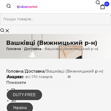
0
Вашківці (Вижницький р-н)
Головна
Доставка
Вашківці (Вижницький р-н)
/
/
Головна
/
Доставка
/
Вашківці (Вижницький р-н)
Акциз:
Показано всі 170 товарів
Показати
12
DUTY-FREE
15
30
Україна