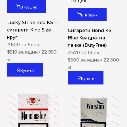
Ящик
В Кошик
В Кошик
Lucky Strike Red KS —
сигарети King Size
Сигарети Bond KS
круг
Blue Квадратна
₴
600
за блок
пачка (DutyFree)
$
510
за ящик
≈ 22 950
₴
570
за блок
₴
$
500
за ящик
≈ 22 500
₴
Купити
Купити