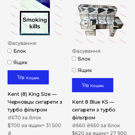
Фасування:
Блок
Фасування:
Блок
Ящик
Ящик
В Кошик
В Кошик
Kent (8) King Size —
Черновцы сигарети з
Kent 8 Blue KS —
турбо фільтром
сигарети з турбо
₴
670
за блок
фільтром
$
700
за ящик
≈ 31 500
₴
660
₴
650
за блок
₴
$
620
за ящик
≈ 27 900