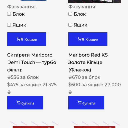
Фасування:
Фасування:
Блок
Блок
Ящик
Ящик
В Кошик
В Кошик
Сигарети Marlboro
Marlboro Red KS
Demi Touch — турбо
Золоте Кільце
фільтр
(Флажок)
₴
536
за блок
₴
670
за блок
$
475
за ящик
≈ 21 375
$
600
за ящик
≈ 27 000
₴
₴
Купити
Купити