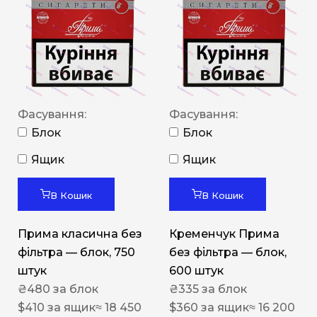
Фасування:
Фасування:
Блок
Блок
Ящик
Ящик
В Кошик
В Кошик
Прима класична без
Кременчук Прима
фільтра — блок, 750
без фільтра — блок,
штук
600 штук
₴
480
за блок
₴
335
за блок
$
410
за ящик
≈ 18 450
$
360
за ящик
≈ 16 200