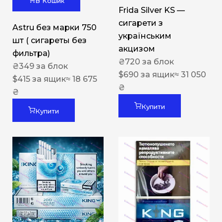
В Кошик
Frida Silver KS —
сигарети з
Astru без марки 750
українським
шт ( сигареты без
акцизом
фильтра)
₴
720
за блок
₴
349
за блок
$
690
за ящик
≈ 31 050
$
415
за ящик
≈ 18 675
₴
₴
Купити
Купити