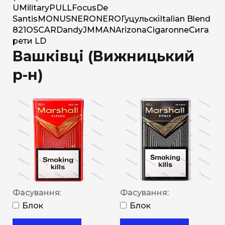
U
Military
PULL
Focus
De
Santis
MONUS
NERO
NERO
Гуцульскі
Italian Blend
821
OSCAR
Dandy
JM
MAN
Arizona
Cigaronne
Сига
рети LD
Вашківці (Вижницький
р-н)
Фасування:
Фасування:
Блок
Блок