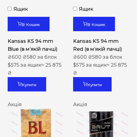
Ящик
Ящик
В Кошик
В Кошик
Kansas KS 94 mm
Kansas KS 94 mm
Blue (в мʼякій пачці)
Red (в мʼякій пачці)
₴
600
₴
580
за блок
₴
600
₴
580
за блок
$
575
за ящик
≈ 25 875
$
575
за ящик
≈ 25 875
₴
₴
Купити
Купити
Акція
Акція