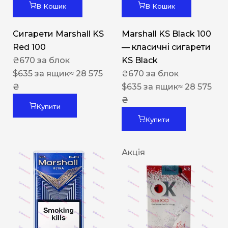
В Кошик
В Кошик
Сигарети Marshall KS
Marshall KS Black 100
Red 100
— класичні сигарети
₴
670
за блок
KS Black
$
635
за ящик
≈ 28 575
₴
670
за блок
₴
$
635
за ящик
≈ 28 575
₴
Купити
Купити
Акція