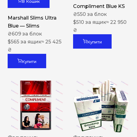
В Кошик
Compliment Blue KS
₴
550
за блок
Marshall Slims Ultra
$
510
за ящик
≈ 22 950
Blue — Slims
₴
₴
609
за блок
$
565
за ящик
≈ 25 425
Купити
₴
Купити