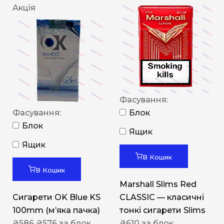
Акція
Фасування:
Фасування:
Блок
Блок
Ящик
Ящик
В Кошик
В Кошик
Marshall Slims Red
Сигарети OK Blue KS
CLASSIC — класичні
100mm (м’яка пачка)
тонкі сигарети Slims
₴
586
₴
576
за блок
₴
610
за блок