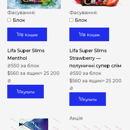
Фасування:
Фасування:
Блок
Блок
В Кошик
В Кошик
Lifa Super Slims
Lifa Super Slims
Menthol
Strawberry —
₴
550
за блок
полуничні супер слім
$
560
за ящик
≈ 25 200
₴
550
за блок
₴
$
560
за ящик
≈ 25 200
₴
Купити
Купити
Акція