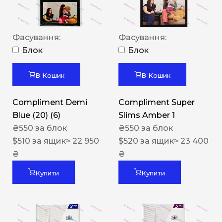
Фасування:
Фасування:
Блок
Блок
В Кошик
В Кошик
Compliment Demi
Compliment Super
Blue (20) (6)
Slims Amber 1
₴
550
за блок
₴
550
за блок
$
510
за ящик
≈ 22 950
$
520
за ящик
≈ 23 400
₴
₴
Купити
Купити