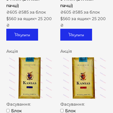
пачці)
пачці)
₴
605
₴
585
за блок
₴
605
₴
585
за блок
$
560
за ящик
≈ 25 200
$
560
за ящик
≈ 25 200
₴
₴
Купити
Купити
Акція
Акція
Фасування:
Фасування:
Блок
Блок