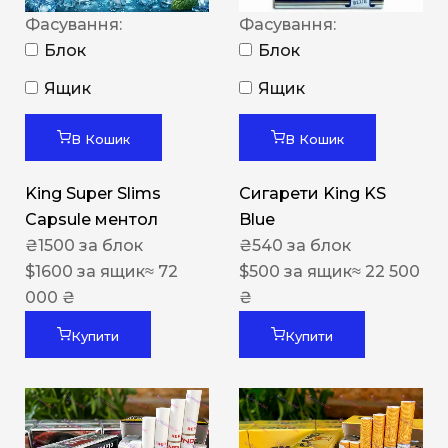
Фасування:
Фасування:
Блок
Блок
Ящик
Ящик
В Кошик
В Кошик
King Super Slims
Сигарети King KS
Capsule ментол
Blue
₴
1500
за блок
₴
540
за блок
$
1600
за ящик
≈ 72
$
500
за ящик
≈ 22 500
000 ₴
₴
Купити
Купити