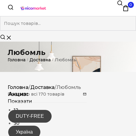
0
Любомль
Головна
Доставка
Любомль
/
/
Головна
/
Доставка
/
Любомль
Акциз:
Показано всі 170 товарів
Показати
12
DUTY-FREE
15
30
Україна