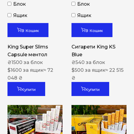
Блок
Блок
Ящик
Ящик
В Кошик
В Кошик
King Super Slims
Сигарети King KS
Capsule ментол
Blue
₴
1500
за блок
₴
540
за блок
$
1600
за ящик
≈ 72
$
500
за ящик
≈ 22 515
048 ₴
₴
Купити
Купити