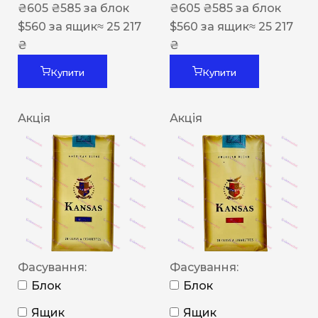
₴
605
₴
585
за блок
₴
605
₴
585
за блок
$
560
за ящик
≈ 25 217
$
560
за ящик
≈ 25 217
₴
₴
Купити
Купити
Акція
Акція
Фасування:
Фасування:
Блок
Блок
Ящик
Ящик