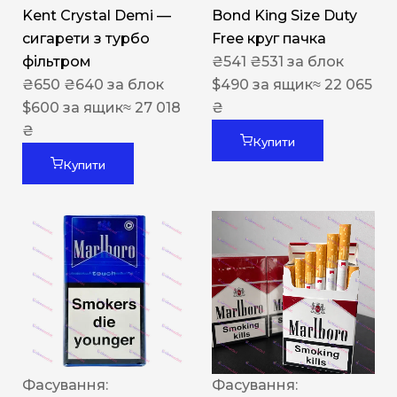
Kent Crystal Demi —
Bond King Size Duty
сигарети з турбо
Free круг пачка
фільтром
₴
541
₴
531
за блок
₴
650
₴
640
за блок
$
490
за ящик
≈ 22 065
$
600
за ящик
≈ 27 018
₴
₴
Купити
Купити
Фасування:
Фасування: