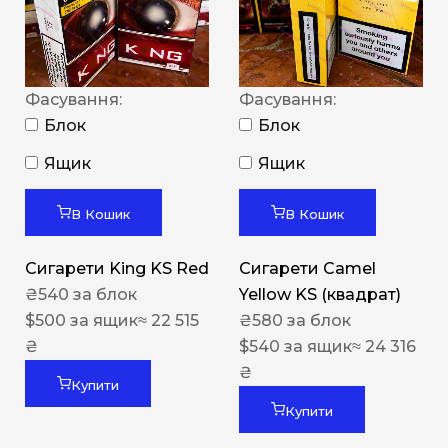
Фасування:
Фасування:
Блок
Блок
Ящик
Ящик
В Кошик
В Кошик
Сигарети King KS Red
Сигарети Camel
₴
540
за блок
Yellow KS (квадрат)
$
500
за ящик
≈ 22 515
₴
580
за блок
₴
$
540
за ящик
≈ 24 316
₴
Купити
Купити