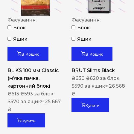
Фасування:
Фасування:
Блок
Блок
Ящик
Ящик
В Кошик
В Кошик
BL KS 100 мм Classic
BRUT Slims Black
(м’яка пачка,
₴
630
₴
620
за блок
картонний блок)
$
590
за ящик
≈ 26 568
₴
613
₴
593
за блок
₴
$
570
за ящик
≈ 25 667
Купити
₴
Купити