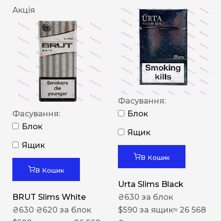
Акція
Фасування:
Фасування:
Блок
Блок
Ящик
Ящик
В Кошик
В Кошик
Urta Slims Black
BRUT Slims White
₴
630
за блок
₴
630
₴
620
за блок
$
590
за ящик
≈ 26 568