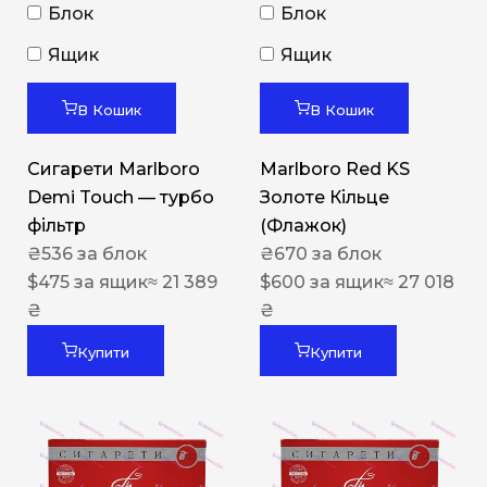
Блок
Блок
Ящик
Ящик
В Кошик
В Кошик
Сигарети Marlboro
Marlboro Red KS
Demi Touch — турбо
Золоте Кільце
фільтр
(Флажок)
₴
536
за блок
₴
670
за блок
$
475
за ящик
≈ 21 389
$
600
за ящик
≈ 27 018
₴
₴
Купити
Купити