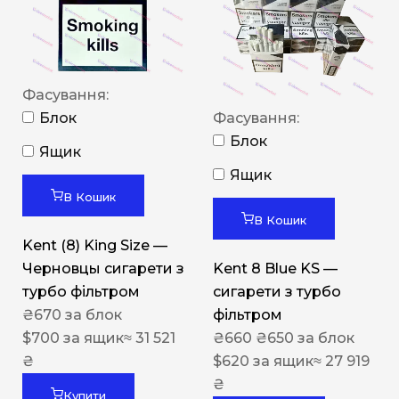
Фасування:
Блок
Фасування:
Блок
Ящик
Ящик
В Кошик
В Кошик
Kent (8) King Size —
Черновцы сигарети з
Kent 8 Blue KS —
турбо фільтром
сигарети з турбо
₴
670
за блок
фільтром
$
700
за ящик
≈ 31 521
₴
660
₴
650
за блок
₴
$
620
за ящик
≈ 27 919
₴
Купити