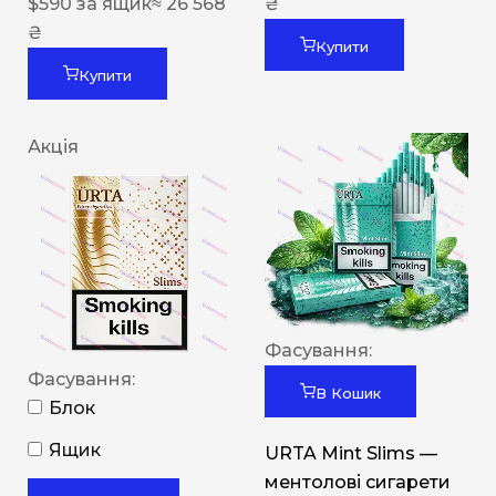
$
590
за ящик
≈ 26 568
₴
₴
Купити
Купити
Акція
Фасування:
Фасування:
В Кошик
Блок
Ящик
URTA Mint Slims —
ментолові сигарети