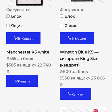
Фасування:
Фасування:
Блок
Блок
Ящик
Ящик
В Кошик
В Кошик
Manchester KS white
Winston Blue KS —
₴
555
за блок
сигарети King Size
$
505
за ящик
≈ 22 740
(квадрат)
₴
₴
600
за блок
$
530
за ящик
≈ 23 866
Купити
₴
Купити