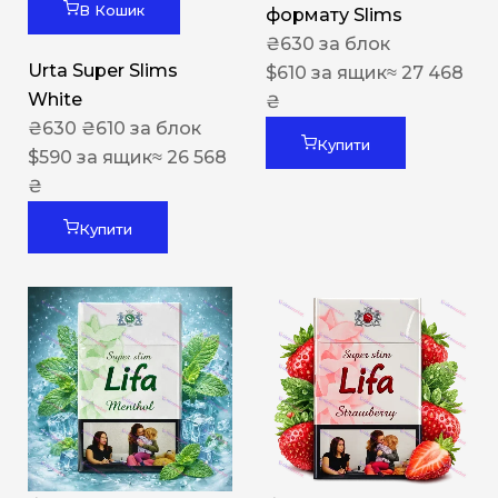
В Кошик
формату Slims
₴
630
за блок
Urta Super Slims
$
610
за ящик
≈ 27 468
White
₴
₴
630
₴
610
за блок
Купити
$
590
за ящик
≈ 26 568
₴
Купити