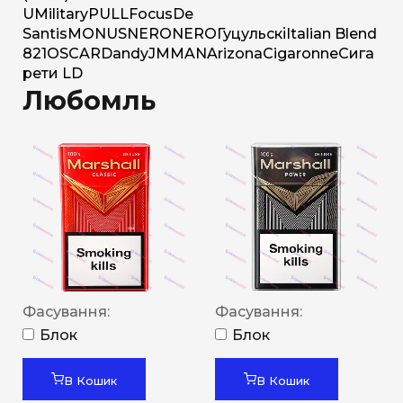
U
Military
PULL
Focus
De
Santis
MONUS
NERO
NERO
Гуцульскі
Italian Blend
821
OSCAR
Dandy
JM
MAN
Arizona
Cigaronne
Сига
рети LD
Любомль
Фасування:
Фасування:
Блок
Блок
В Кошик
В Кошик