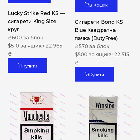
В Кошик
Lucky Strike Red KS —
сигарети King Size
Сигарети Bond KS
круг
Blue Квадратна
₴
600
за блок
пачка (DutyFree)
$
510
за ящик
≈ 22 965
₴
570
за блок
₴
$
500
за ящик
≈ 22 515
₴
Купити
Купити