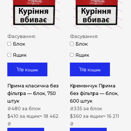
Фасування:
Фасування:
Блок
Блок
Ящик
Ящик
В Кошик
В Кошик
Прима класична без
Кременчук Прима
фільтра — блок, 750
без фільтра — блок,
штук
600 штук
₴
480
за блок
₴
335
за блок
$
410
за ящик
≈ 18 462
$
360
за ящик
≈ 16 211
₴
₴