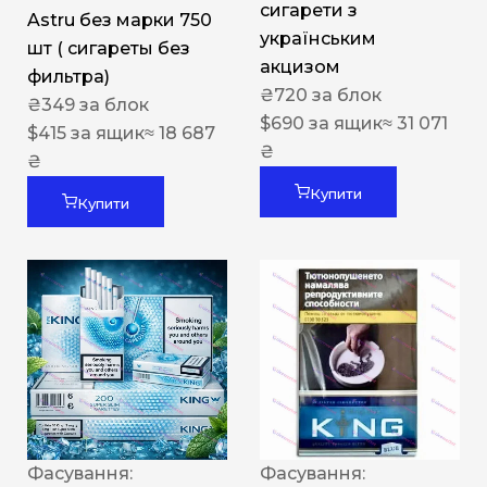
сигарети з
Astru без марки 750
українським
шт ( сигареты без
акцизом
фильтра)
₴
720
за блок
₴
349
за блок
$
690
за ящик
≈ 31 071
$
415
за ящик
≈ 18 687
₴
₴
Купити
Купити
Фасування:
Фасування: