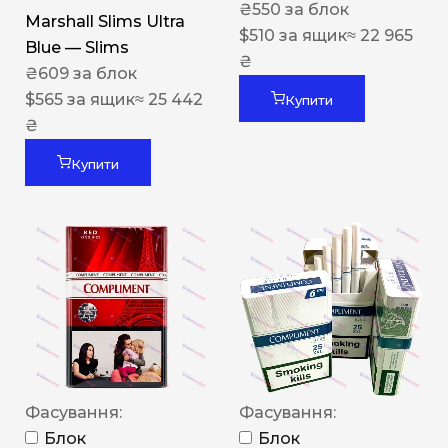
₴
550
за блок
Marshall Slims Ultra
$
510
за ящик
≈ 22 965
Blue — Slims
₴
₴
609
за блок
$
565
за ящик
≈ 25 442
Купити
₴
Купити
Фасування:
Фасування:
Блок
Блок