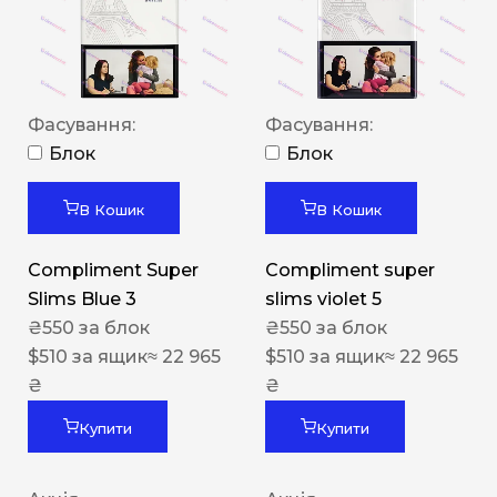
Фасування:
Фасування:
Блок
Блок
В Кошик
В Кошик
Compliment Super
Compliment super
Slims Blue 3
slims violet 5
₴
550
за блок
₴
550
за блок
$
510
за ящик
≈ 22 965
$
510
за ящик
≈ 22 965
₴
₴
Купити
Купити