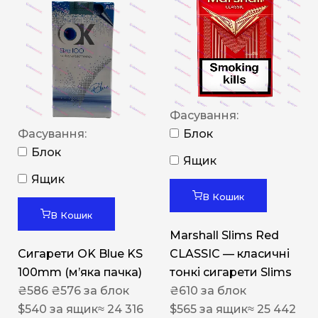
Фасування:
Фасування:
Блок
Блок
Ящик
Ящик
В Кошик
В Кошик
Marshall Slims Red
Сигарети OK Blue KS
CLASSIC — класичні
100mm (м’яка пачка)
тонкі сигарети Slims
₴
586
₴
576
за блок
₴
610
за блок
$
540
за ящик
≈ 24 316
$
565
за ящик
≈ 25 442