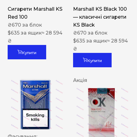
Сигарети Marshall KS
Marshall KS Black 100
Red 100
— класичні сигарети
₴
670
за блок
KS Black
$
635
за ящик
≈ 28 594
₴
670
за блок
₴
$
635
за ящик
≈ 28 594
₴
Купити
Купити
Акція
Фасування: