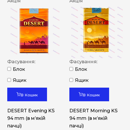
Акція
Акція
Фасування:
Фасування:
Блок
Блок
Ящик
Ящик
В Кошик
В Кошик
DESERT Evening KS
DESERT Morning KS
94 mm (в мʼякій
94 mm (в мʼякій
пачці)
пачці)