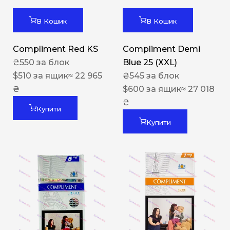
В Кошик
В Кошик
Compliment Red KS
Compliment Demi
₴
550
за блок
Blue 25 (XXL)
$
510
за ящик
≈ 22 965
₴
545
за блок
₴
$
600
за ящик
≈ 27 018
₴
Купити
Купити