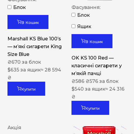
Блок
Фасування:
Блок
В Кошик
Ящик
Marshall KS Blue 100’s
В Кошик
— м’які сигарети King
Size Blue
OK KS 100 Red —
₴
670
за блок
класичні сигарети у
$
635
за ящик
≈ 28 594
м’якій пачці
₴
₴
586
₴
576
за блок
$
540
за ящик
≈ 24 316
Купити
₴
Купити
Акція