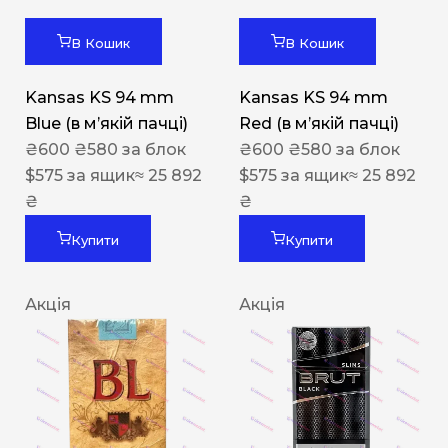
В Кошик
В Кошик
Kansas KS 94 mm
Kansas KS 94 mm
Blue (в мʼякій пачці)
Red (в мʼякій пачці)
₴
600
₴
580
за блок
₴
600
₴
580
за блок
$
575
за ящик
≈ 25 892
$
575
за ящик
≈ 25 892
₴
₴
Купити
Купити
Акція
Акція