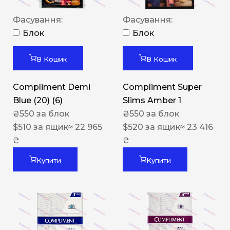
Фасування:
Фасування:
Блок
Блок
В Кошик
В Кошик
Compliment Demi
Compliment Super
Blue (20) (6)
Slims Amber 1
₴
550
за блок
₴
550
за блок
$
510
за ящик
≈ 22 965
$
520
за ящик
≈ 23 416
₴
₴
Купити
Купити