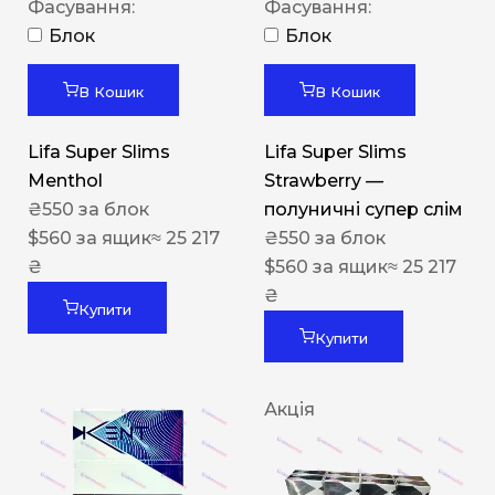
Фасування:
Фасування:
Блок
Блок
В Кошик
В Кошик
Lifa Super Slims
Lifa Super Slims
Menthol
Strawberry —
₴
550
за блок
полуничні супер слім
$
560
за ящик
≈ 25 217
₴
550
за блок
₴
$
560
за ящик
≈ 25 217
₴
Купити
Купити
Акція