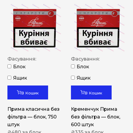
Фасування:
Фасування:
Блок
Блок
Ящик
Ящик
В Кошик
В Кошик
Прима класична без
Кременчук Прима
фільтра — блок, 750
без фільтра — блок,
штук
600 штук
₴
480
за блок
₴
335
за блок