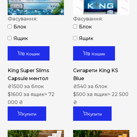
Фасування:
Фасування:
Блок
Блок
Ящик
Ящик
В Кошик
В Кошик
King Super Slims
Сигарети King KS
Capsule ментол
Blue
₴
1500
за блок
₴
540
за блок
$
1600
за ящик
≈ 72
$
500
за ящик
≈ 22 500
000 ₴
₴
Купити
Купити