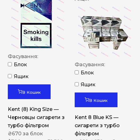
Фасування:
Блок
Фасування:
Блок
Ящик
Ящик
В Кошик
В Кошик
Kent (8) King Size —
Черновцы сигарети з
Kent 8 Blue KS —
турбо фільтром
сигарети з турбо
₴
670
за блок
фільтром