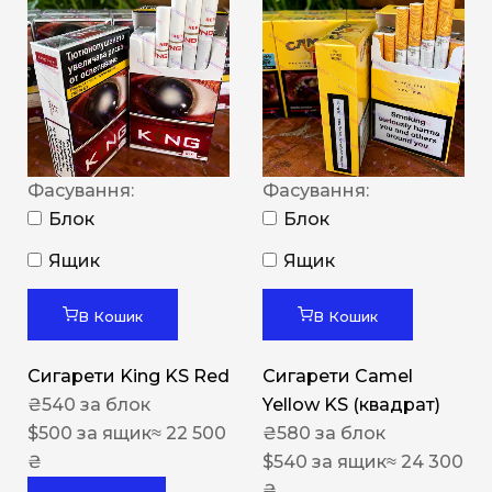
Фасування:
Фасування:
Блок
Блок
Ящик
Ящик
В Кошик
В Кошик
Сигарети King KS Red
Сигарети Camel
₴
540
за блок
Yellow KS (квадрат)
$
500
за ящик
≈ 22 500
₴
580
за блок
₴
$
540
за ящик
≈ 24 300
₴