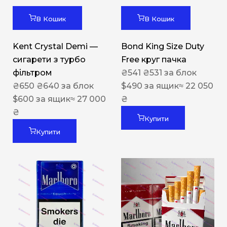
В Кошик
В Кошик
Kent Crystal Demi —
Bond King Size Duty
сигарети з турбо
Free круг пачка
фільтром
₴
541
₴
531
за блок
₴
650
₴
640
за блок
$
490
за ящик
≈ 22 050
$
600
за ящик
≈ 27 000
₴
₴
Купити
Купити