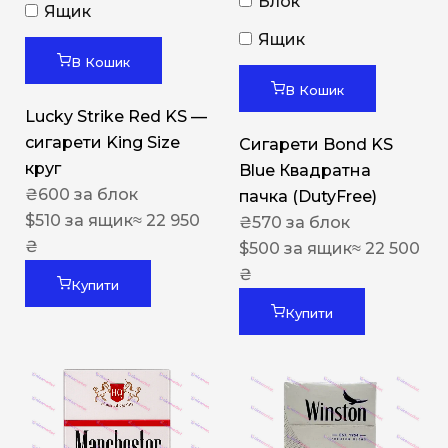
Блок
Ящик
Ящик
В Кошик
В Кошик
Lucky Strike Red KS —
сигарети King Size
Сигарети Bond KS
круг
Blue Квадратна
₴
600
за блок
пачка (DutyFree)
$
510
за ящик
≈ 22 950
₴
570
за блок
₴
$
500
за ящик
≈ 22 500
₴
Купити
Купити