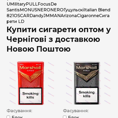
U
Military
PULL
Focus
De
Santis
MONUS
NERO
NERO
Гуцульскі
Italian Blend
821
OSCAR
Dandy
JM
MAN
Arizona
Cigaronne
Сига
рети LD
Купити сигарети оптом у
Чернігові з доставкою
Новою Поштою
Фасування:
Фасування:
Блок
Блок