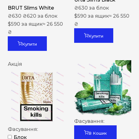
BRUT Slims White
₴
630
за блок
₴
630
₴
620
за блок
$
590
за ящик
≈ 26 550
$
590
за ящик
≈ 26 550
₴
₴
Купити
Купити
Акція
Фасування:
Фасування:
В Кошик
Блок