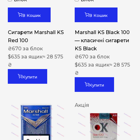
В Кошик
В Кошик
Сигарети Marshall KS
Marshall KS Black 100
Red 100
— класичні сигарети
₴
670
за блок
KS Black
$
635
за ящик
≈ 28 575
₴
670
за блок
₴
$
635
за ящик
≈ 28 575
₴
Купити
Купити
Акція