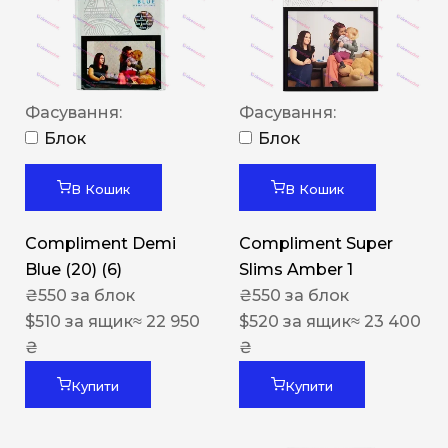
Фасування:
Фасування:
Блок
Блок
В Кошик
В Кошик
Compliment Demi
Compliment Super
Blue (20) (6)
Slims Amber 1
₴
550
за блок
₴
550
за блок
$
510
за ящик
≈ 22 950
$
520
за ящик
≈ 23 400
₴
₴
Купити
Купити