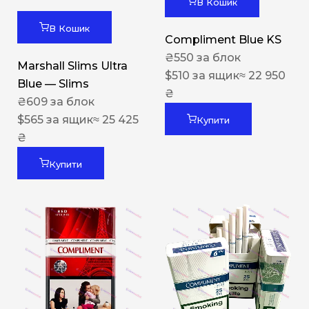
В Кошик
В Кошик
Compliment Blue KS
₴
550
за блок
Marshall Slims Ultra
$
510
за ящик
≈ 22 950
Blue — Slims
₴
₴
609
за блок
$
565
за ящик
≈ 25 425
Купити
₴
Купити