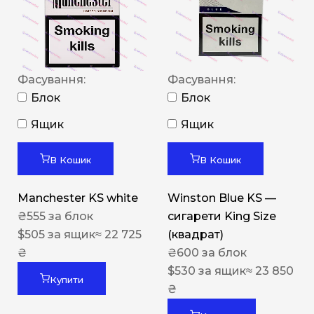
Фасування:
Фасування:
Блок
Блок
Ящик
Ящик
В Кошик
В Кошик
Manchester KS white
Winston Blue KS —
₴
555
за блок
сигарети King Size
$
505
за ящик
≈ 22 725
(квадрат)
₴
₴
600
за блок
$
530
за ящик
≈ 23 850
Купити
₴