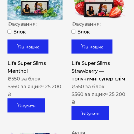
Фасування:
Фасування:
Блок
Блок
В Кошик
В Кошик
Lifa Super Slims
Lifa Super Slims
Menthol
Strawberry —
₴
550
за блок
полуничні супер слім
$
560
за ящик
≈ 25 200
₴
550
за блок
₴
$
560
за ящик
≈ 25 200
₴
Купити
Купити
Акція