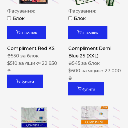
Фасування:
Фасування:
Блок
Блок
В Кошик
В Кошик
Compliment Red KS
Compliment Demi
₴
550
за блок
Blue 25 (XXL)
$
510
за ящик
≈ 22 950
₴
545
за блок
₴
$
600
за ящик
≈ 27 000
₴
Купити
Купити