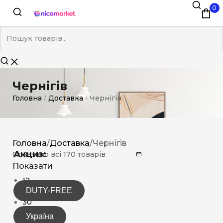
0
Чернігів
Головна
Доставка
Чернігів
/
/
Головна
/
Доставка
/
Чернігів
Акциз:
Показано всі 170 товарів
Показати
12
DUTY-FREE
15
30
Україна