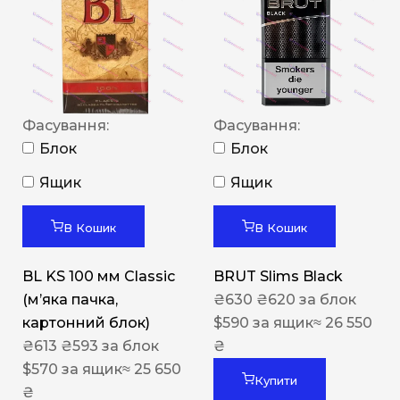
Фасування:
Фасування:
Блок
Блок
Ящик
Ящик
В Кошик
В Кошик
BL KS 100 мм Classic
BRUT Slims Black
(м’яка пачка,
₴
630
₴
620
за блок
картонний блок)
$
590
за ящик
≈ 26 550
₴
613
₴
593
за блок
₴
$
570
за ящик
≈ 25 650
Купити
₴