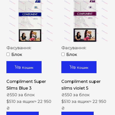
Фасування:
Фасування:
Блок
Блок
В Кошик
В Кошик
Compliment Super
Compliment super
Slims Blue 3
slims violet 5
₴
550
за блок
₴
550
за блок
$
510
за ящик
≈ 22 950
$
510
за ящик
≈ 22 950
₴
₴