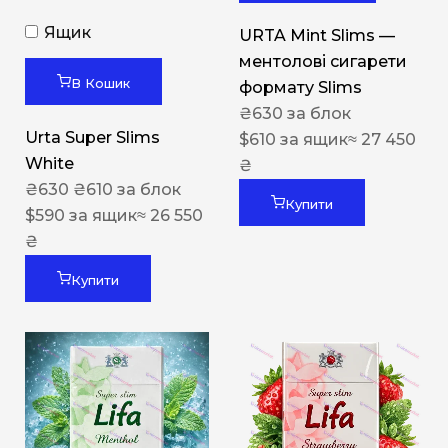
Ящик
URTA Mint Slims —
ментолові сигарети
В Кошик
формату Slims
₴
630
за блок
Urta Super Slims
$
610
за ящик
≈ 27 450
White
₴
₴
630
₴
610
за блок
Купити
$
590
за ящик
≈ 26 550
₴
Купити