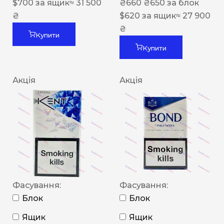
$
700
за ящик
≈ 31 500
₴
660
₴
650
за блок
₴
$
620
за ящик
≈ 27 900
₴
Купити
Купити
Акція
Акція
Фасування:
Фасування:
Блок
Блок
Ящик
Ящик