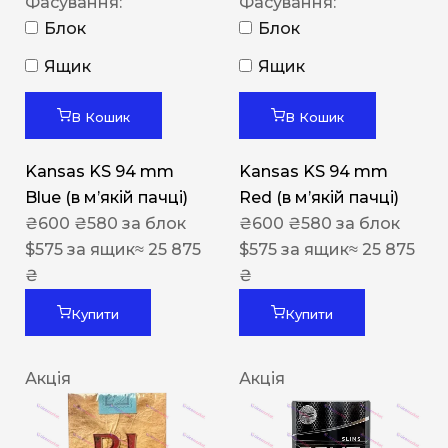
Фасування:
Фасування:
Блок
Блок
Ящик
Ящик
В Кошик
В Кошик
Kansas KS 94 mm
Kansas KS 94 mm
Blue (в мʼякій пачці)
Red (в мʼякій пачці)
₴
600
₴
580
за блок
₴
600
₴
580
за блок
$
575
за ящик
≈ 25 875
$
575
за ящик
≈ 25 875
₴
₴
Купити
Купити
Акція
Акція