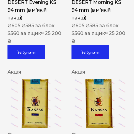
DESERT Evening KS
DESERT Morning KS
94 mm (в мʼякій
94 mm (в мʼякій
пачці)
пачці)
₴
605
₴
585
за блок
₴
605
₴
585
за блок
$
560
за ящик
≈ 25 200
$
560
за ящик
≈ 25 200
₴
₴
Купити
Купити
Акція
Акція