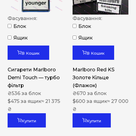
Фасування:
Фасування:
Блок
Блок
Ящик
Ящик
В Кошик
В Кошик
Сигарети Marlboro
Marlboro Red KS
Demi Touch — турбо
Золоте Кільце
фільтр
(Флажок)
₴
536
за блок
₴
670
за блок
$
475
за ящик
≈ 21 375
$
600
за ящик
≈ 27 000
₴
₴
Купити
Купити