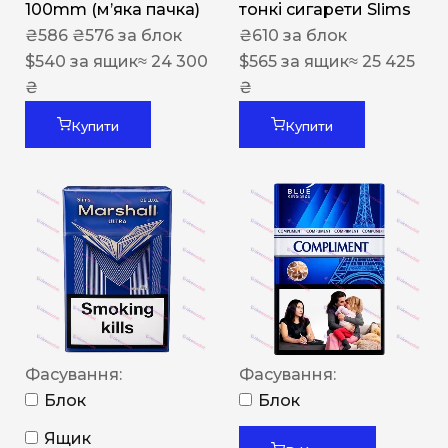
100mm (м’яка пачка)
тонкі сигарети Slims
₴
586
₴
576
за блок
₴
610
за блок
$
540
за ящик
≈ 24 300
$
565
за ящик
≈ 25 425
₴
₴
Купити
Купити
Фасування:
Фасування:
Блок
Блок
Ящик