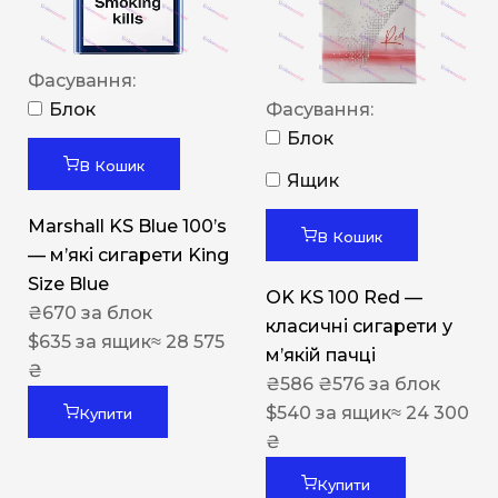
Фасування:
Блок
Фасування:
Блок
В Кошик
Ящик
Marshall KS Blue 100’s
В Кошик
— м’які сигарети King
Size Blue
OK KS 100 Red —
₴
670
за блок
класичні сигарети у
$
635
за ящик
≈ 28 575
м’якій пачці
₴
₴
586
₴
576
за блок
$
540
за ящик
≈ 24 300
Купити
₴
Купити