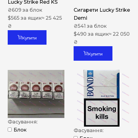
Lucky Strike Red KS
₴
609
за блок
Сигарети Lucky Strike
$
565
за ящик
≈ 25 425
Demi
₴
₴
541
за блок
$
490
за ящик
≈ 22 050
Купити
₴
Купити
Фасування:
Блок
Фасування: