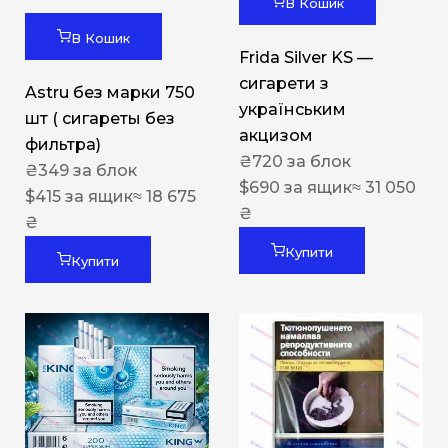
В Кошик
В Кошик
Frida Silver KS —
сигарети з
Astru без марки 750
українським
шт ( сигареты без
акцизом
фильтра)
₴
720
за блок
₴
349
за блок
$
690
за ящик
≈ 31 050
$
415
за ящик
≈ 18 675
₴
₴
Купити
Купити