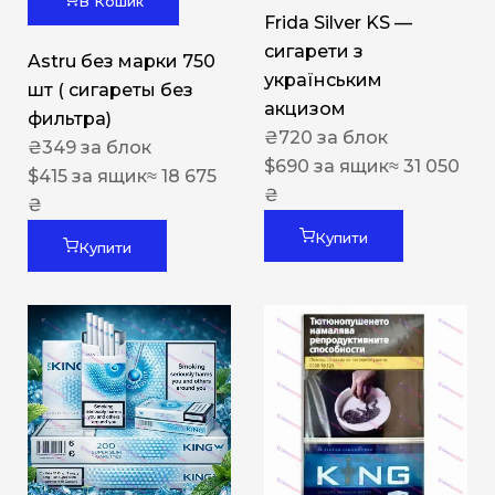
В Кошик
Frida Silver KS —
сигарети з
Astru без марки 750
українським
шт ( сигареты без
акцизом
фильтра)
₴
720
за блок
₴
349
за блок
$
690
за ящик
≈ 31 050
$
415
за ящик
≈ 18 675
₴
₴
Купити
Купити