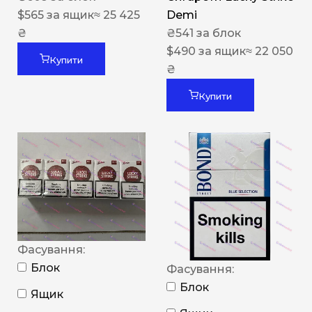
$
565
за ящик
≈ 25 425
Demi
₴
₴
541
за блок
$
490
за ящик
≈ 22 050
Купити
₴
Купити
Фасування:
Блок
Фасування:
Блок
Ящик