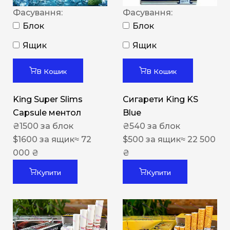
Фасування:
Фасування:
Блок
Блок
Ящик
Ящик
В Кошик
В Кошик
King Super Slims
Сигарети King KS
Capsule ментол
Blue
₴
1500
за блок
₴
540
за блок
$
1600
за ящик
≈ 72
$
500
за ящик
≈ 22 500
000 ₴
₴
Купити
Купити