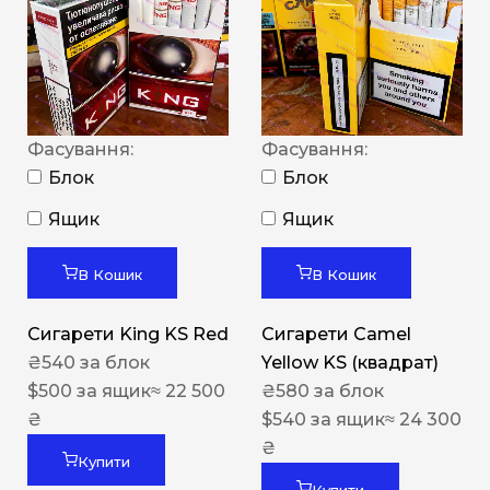
Фасування:
Фасування:
Блок
Блок
Ящик
Ящик
В Кошик
В Кошик
Сигарети King KS Red
Сигарети Camel
₴
540
за блок
Yellow KS (квадрат)
$
500
за ящик
≈ 22 500
₴
580
за блок
₴
$
540
за ящик
≈ 24 300
₴
Купити
Купити