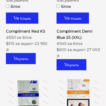
Фасування:
Фасування:
Блок
Блок
В Кошик
В Кошик
Compliment Red KS
Compliment Demi
₴
550
за блок
Blue 25 (XXL)
$
510
за ящик
≈ 22 950
₴
545
за блок
₴
$
600
за ящик
≈ 27 000
₴
Купити
Купити