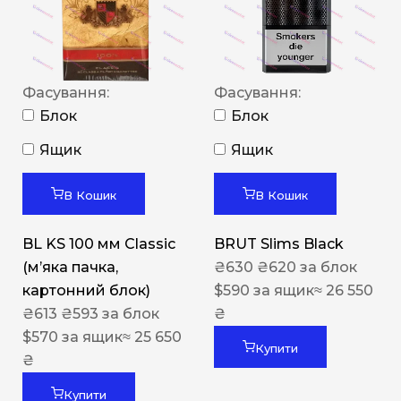
Фасування:
Фасування:
Блок
Блок
Ящик
Ящик
В Кошик
В Кошик
BL KS 100 мм Classic
BRUT Slims Black
(м’яка пачка,
₴
630
₴
620
за блок
картонний блок)
$
590
за ящик
≈ 26 550
₴
613
₴
593
за блок
₴
$
570
за ящик
≈ 25 650
Купити
₴
Купити