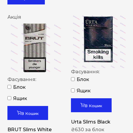
Акція
Фасування:
Фасування:
Блок
Блок
Ящик
Ящик
В Кошик
В Кошик
Urta Slims Black
BRUT Slims White
₴
630
за блок