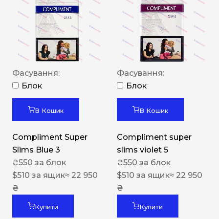
Фасування:
Фасування:
Блок
Блок
В Кошик
В Кошик
Compliment Super
Compliment super
Slims Blue 3
slims violet 5
₴
550
за блок
₴
550
за блок
$
510
за ящик
≈ 22 950
$
510
за ящик
≈ 22 950
₴
₴
Купити
Купити