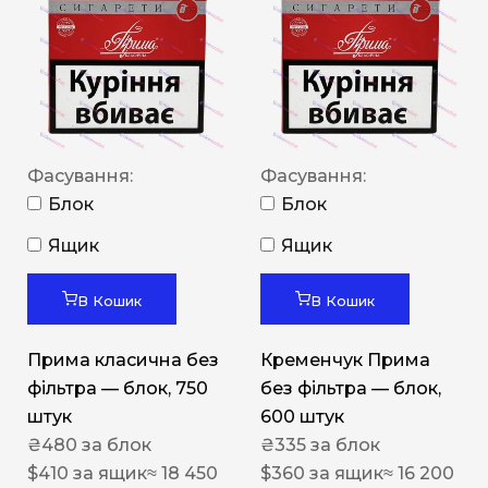
Фасування:
Фасування:
Блок
Блок
Ящик
Ящик
В Кошик
В Кошик
Прима класична без
Кременчук Прима
фільтра — блок, 750
без фільтра — блок,
штук
600 штук
₴
480
за блок
₴
335
за блок
$
410
за ящик
≈ 18 450
$
360
за ящик
≈ 16 200