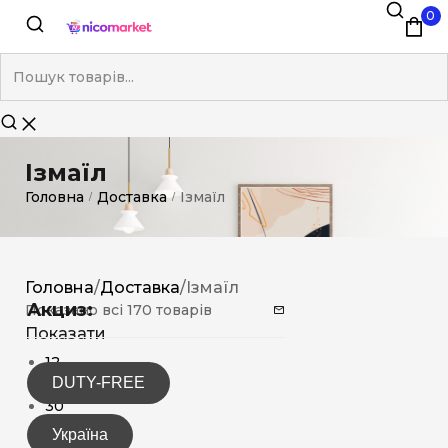
0
Ізмаїл
Головна
Доставка
Ізмаїл
/
/
Головна
/
Доставка
/
Ізмаїл
Акциз:
Показано всі 170 товарів
Показати
12
DUTY-FREE
15
30
Україна