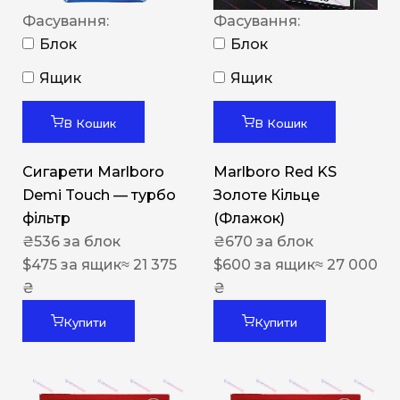
Фасування:
Фасування:
Блок
Блок
Ящик
Ящик
В Кошик
В Кошик
Сигарети Marlboro
Marlboro Red KS
Demi Touch — турбо
Золоте Кільце
фільтр
(Флажок)
₴
536
за блок
₴
670
за блок
$
475
за ящик
≈ 21 375
$
600
за ящик
≈ 27 000
₴
₴
Купити
Купити