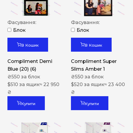
Фасування:
Фасування:
Блок
Блок
В Кошик
В Кошик
Compliment Demi
Compliment Super
Blue (20) (6)
Slims Amber 1
₴
550
за блок
₴
550
за блок
$
510
за ящик
≈ 22 950
$
520
за ящик
≈ 23 400
₴
₴
Купити
Купити