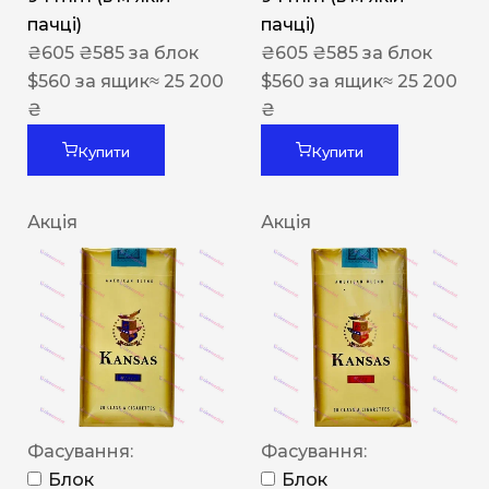
пачці)
пачці)
₴
605
₴
585
за блок
₴
605
₴
585
за блок
$
560
за ящик
≈ 25 200
$
560
за ящик
≈ 25 200
₴
₴
Купити
Купити
Акція
Акція
Фасування:
Фасування:
Блок
Блок