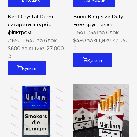
В Кошик
В Кошик
Kent Crystal Demi —
Bond King Size Duty
сигарети з турбо
Free круг пачка
фільтром
₴
541
₴
531
за блок
₴
650
₴
640
за блок
$
490
за ящик
≈ 22 050
$
600
за ящик
≈ 27 000
₴
₴
Купити
Купити