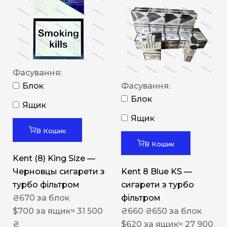
Фасування:
Блок
Фасування:
Блок
Ящик
Ящик
В Кошик
В Кошик
Kent (8) King Size —
Черновцы сигарети з
Kent 8 Blue KS —
турбо фільтром
сигарети з турбо
₴
670
за блок
фільтром
$
700
за ящик
≈ 31 500
₴
660
₴
650
за блок
₴
$
620
за ящик
≈ 27 900