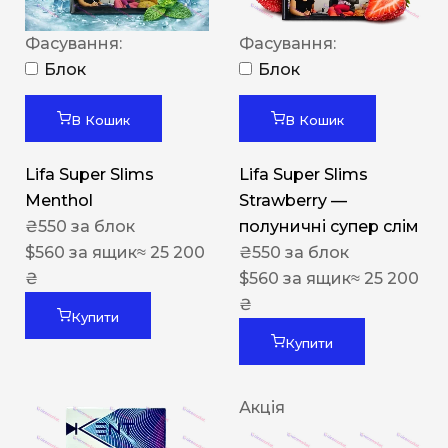
Фасування:
Фасування:
Блок
Блок
В Кошик
В Кошик
Lifa Super Slims
Lifa Super Slims
Menthol
Strawberry —
₴
550
за блок
полуничні супер слім
$
560
за ящик
≈ 25 200
₴
550
за блок
₴
$
560
за ящик
≈ 25 200
₴
Купити
Купити
Акція