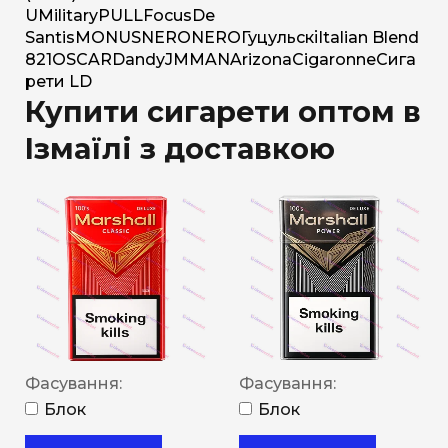
U
Military
PULL
Focus
De
Santis
MONUS
NERO
NERO
Гуцульскі
Italian Blend
821
OSCAR
Dandy
JM
MAN
Arizona
Cigaronne
Сига
рети LD
Купити сигарети оптом в
Ізмаїлі з доставкою
Фасування:
Фасування:
Блок
Блок