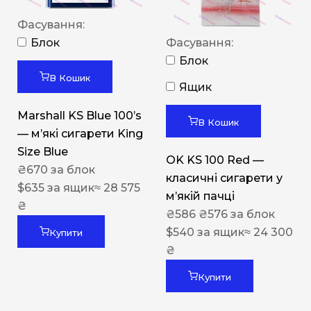
Фасування:
Блок
Фасування:
Блок
В Кошик
Ящик
Marshall KS Blue 100’s
В Кошик
— м’які сигарети King
Size Blue
OK KS 100 Red —
₴
670
за блок
класичні сигарети у
$
635
за ящик
≈ 28 575
м’якій пачці
₴
₴
586
₴
576
за блок
$
540
за ящик
≈ 24 300
Купити
₴
Купити