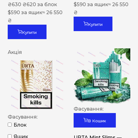
₴
630
₴
620
за блок
$
590
за ящик
≈ 26 550
$
590
за ящик
≈ 26 550
₴
₴
Купити
Купити
Акція
Фасування:
Фасування:
В Кошик
Блок
Ящик
URTA Mint Slims —