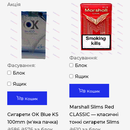
Акція
Фасування:
Фасування:
Блок
Блок
Ящик
Ящик
В Кошик
В Кошик
Marshall Slims Red
Сигарети OK Blue KS
CLASSIC — класичні
100mm (м’яка пачка)
тонкі сигарети Slims
₴
586
₴
576
за блок
₴
610
за блок