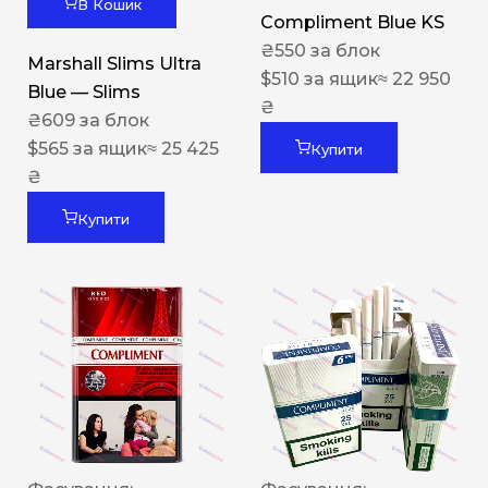
В Кошик
Compliment Blue KS
₴
550
за блок
Marshall Slims Ultra
$
510
за ящик
≈ 22 950
Blue — Slims
₴
₴
609
за блок
$
565
за ящик
≈ 25 425
Купити
₴
Купити