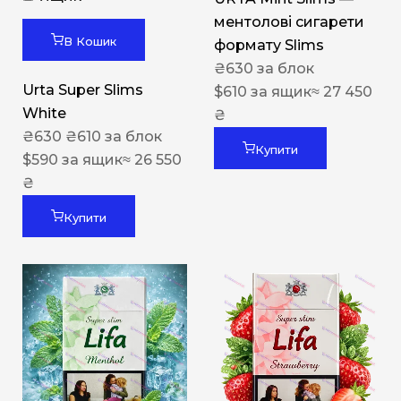
ментолові сигарети
В Кошик
формату Slims
₴
630
за блок
Urta Super Slims
$
610
за ящик
≈ 27 450
White
₴
₴
630
₴
610
за блок
Купити
$
590
за ящик
≈ 26 550
₴
Купити