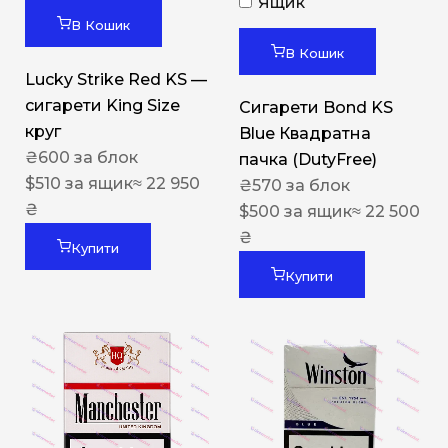
Ящик
В Кошик
В Кошик
Lucky Strike Red KS —
сигарети King Size
Сигарети Bond KS
круг
Blue Квадратна
₴
600
за блок
пачка (DutyFree)
$
510
за ящик
≈ 22 950
₴
570
за блок
₴
$
500
за ящик
≈ 22 500
₴
Купити
Купити