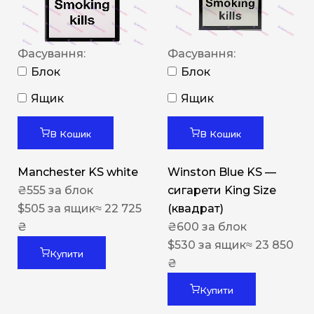
Фасування:
Фасування:
Блок
Блок
Ящик
Ящик
В Кошик
В Кошик
Manchester KS white
Winston Blue KS —
₴
555
за блок
сигарети King Size
$
505
за ящик
≈ 22 725
(квадрат)
₴
₴
600
за блок
$
530
за ящик
≈ 23 850
Купити
₴
Купити