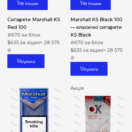
В Кошик
В Кошик
Сигарети Marshall KS
Marshall KS Black 100
Red 100
— класичні сигарети
₴
670
за блок
KS Black
$
635
за ящик
≈ 28 575
₴
670
за блок
₴
$
635
за ящик
≈ 28 575
₴
Купити
Купити
Акція