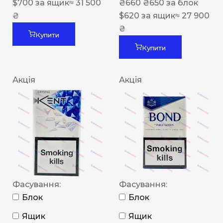
$
700
за ящик
≈ 31 500
₴
660
₴
650
за блок
₴
$
620
за ящик
≈ 27 900
₴
Купити
Купити
Акція
Акція
Фасування:
Фасування:
Блок
Блок
Ящик
Ящик