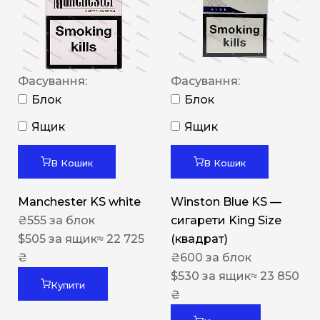
Фасування:
Фасування:
Блок
Блок
Ящик
Ящик
В Кошик
В Кошик
Manchester KS white
Winston Blue KS —
₴
555
за блок
сигарети King Size
$
505
за ящик
≈ 22 725
(квадрат)
₴
₴
600
за блок
$
530
за ящик
≈ 23 850
Купити
₴