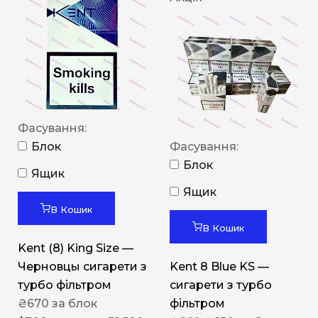
Фасування:
Блок
Фасування:
Блок
Ящик
Ящик
В Кошик
В Кошик
Kent (8) King Size —
Черновцы сигарети з
Kent 8 Blue KS —
турбо фільтром
сигарети з турбо
₴
670
за блок
фільтром