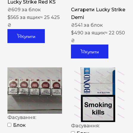
Lucky Strike Red KS
₴
609
за блок
Сигарети Lucky Strike
$
565
за ящик
≈ 25 425
Demi
₴
₴
541
за блок
$
490
за ящик
≈ 22 050
Купити
₴
Купити
Фасування:
Блок
Фасування: