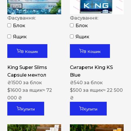
Фасування:
Фасування:
Блок
Блок
Ящик
Ящик
В Кошик
В Кошик
King Super Slims
Сигарети King KS
Capsule ментол
Blue
₴
1500
за блок
₴
540
за блок
$
1600
за ящик
≈ 72
$
500
за ящик
≈ 22 500
000 ₴
₴
Купити
Купити