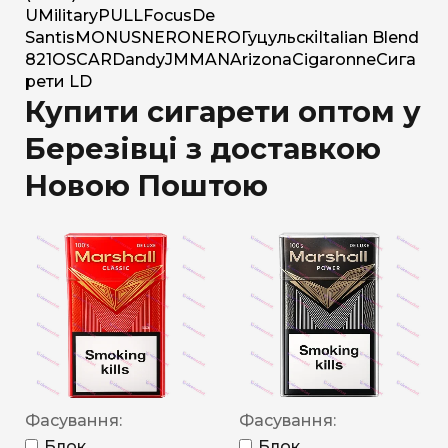
U
Military
PULL
Focus
De
Santis
MONUS
NERO
NERO
Гуцульскі
Italian Blend
821
OSCAR
Dandy
JM
MAN
Arizona
Cigaronne
Сига
рети LD
Купити сигарети оптом у
Березівці з доставкою
Новою Поштою
Фасування:
Фасування:
Блок
Блок