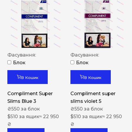
Фасування:
Фасування:
Блок
Блок
В Кошик
В Кошик
Compliment Super
Compliment super
Slims Blue 3
slims violet 5
₴
550
за блок
₴
550
за блок
$
510
за ящик
≈ 22 950
$
510
за ящик
≈ 22 950
₴
₴