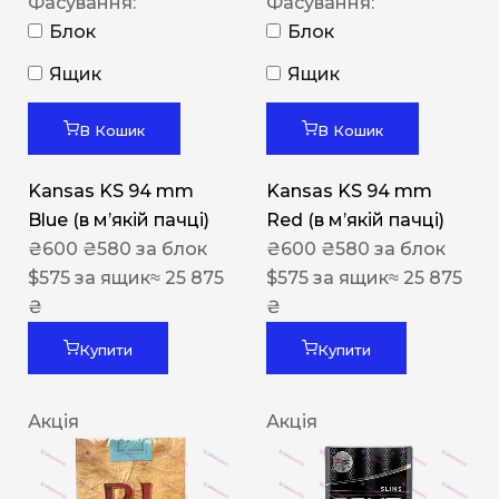
Фасування:
Фасування:
Блок
Блок
Ящик
Ящик
В Кошик
В Кошик
Kansas KS 94 mm
Kansas KS 94 mm
Blue (в мʼякій пачці)
Red (в мʼякій пачці)
₴
600
₴
580
за блок
₴
600
₴
580
за блок
$
575
за ящик
≈ 25 875
$
575
за ящик
≈ 25 875
₴
₴
Купити
Купити
Акція
Акція