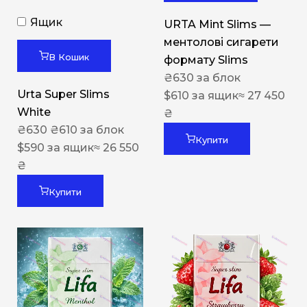
Ящик
URTA Mint Slims —
ментолові сигарети
В Кошик
формату Slims
₴
630
за блок
Urta Super Slims
$
610
за ящик
≈ 27 450
White
₴
₴
630
₴
610
за блок
Купити
$
590
за ящик
≈ 26 550
₴
Купити