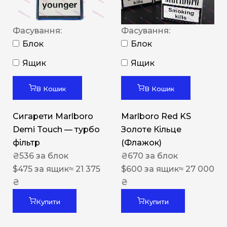
Фасування:
Фасування:
Блок
Блок
Ящик
Ящик
В Кошик
В Кошик
Сигарети Marlboro
Marlboro Red KS
Demi Touch — турбо
Золоте Кільце
фільтр
(Флажок)
₴
536
за блок
₴
670
за блок
$
475
за ящик
≈ 21 375
$
600
за ящик
≈ 27 000
₴
₴
Купити
Купити