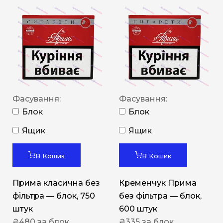
Фасування:
Фасування:
Блок
Блок
Ящик
Ящик
В Кошик
В Кошик
Прима класична без
Кременчук Прима
фільтра — блок, 750
без фільтра — блок,
штук
600 штук
₴
480
за блок
₴
335
за блок