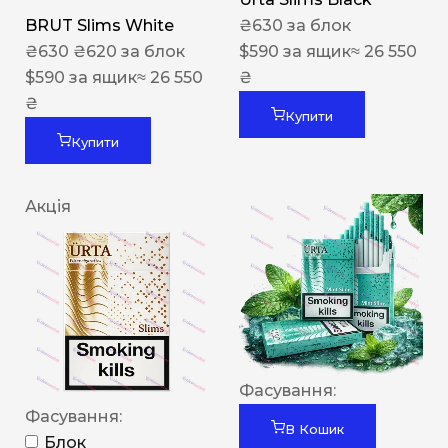
BRUT Slims White
₴
630
за блок
₴
630
₴
620
за блок
$
590
за ящик
≈ 26 550
$
590
за ящик
≈ 26 550
₴
₴
Купити
Купити
Акція
Фасування:
Фасування:
В Кошик
Блок