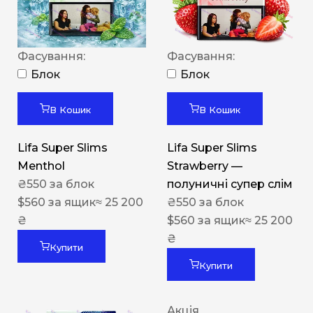
Фасування:
Фасування:
Блок
Блок
В Кошик
В Кошик
Lifa Super Slims
Lifa Super Slims
Menthol
Strawberry —
₴
550
за блок
полуничні супер слім
$
560
за ящик
≈ 25 200
₴
550
за блок
₴
$
560
за ящик
≈ 25 200
₴
Купити
Купити
Акція