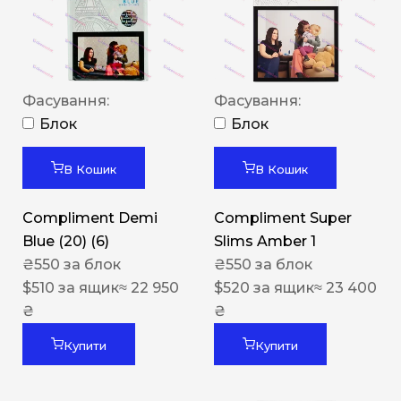
Фасування:
Фасування:
Блок
Блок
В Кошик
В Кошик
Compliment Demi
Compliment Super
Blue (20) (6)
Slims Amber 1
₴
550
за блок
₴
550
за блок
$
510
за ящик
≈ 22 950
$
520
за ящик
≈ 23 400
₴
₴
Купити
Купити