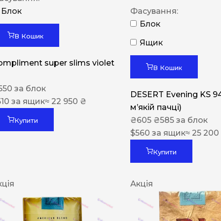
Блок
Фасування:
Блок
В Кошик
Ящик
ompliment super slims violet
В Кошик
550
за блок
DESERT Evening KS 9
510
за ящик
≈ 22 950 ₴
мʼякій пачці)
₴
605
₴
585
за блок
Купити
$
560
за ящик
≈ 25 200
Купити
кція
Акція