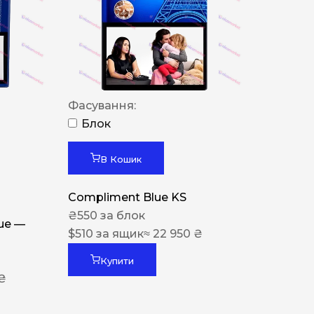
Фасування:
Блок
В Кошик
Compliment Blue KS
₴
550
за блок
lue —
$
510
за ящик
≈ 22 950 ₴
Купити
 ₴