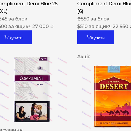
ompliment Demi Blue 25
Compliment Demi Blue
XXL)
(6)
545
за блок
₴
550
за блок
600
за ящик
≈ 27 000 ₴
$
510
за ящик
≈ 22 950 
Купити
Купити
Акція
асування: