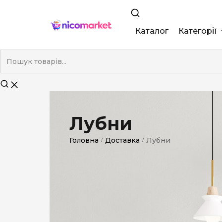
Каталог
Категорії
King Size
Demi
Super Slim
Лубни
Nano
Головна
Доставка
Лубни
/
/
Без фільтра
Duty-Free
Електронні
Смакові (кап