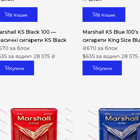
Акциз UA
Капсула (смак)
В Кошик
В Кошик
Manchester
arshall KS Black 100 —
Marshall KS Blue 100’s
Nistru
ласичні сигарети KS Black
сигарети King Size Bl
670
за блок
₴
670
за блок
Leana
635
за ящик
≈ 28 575 ₴
$
635
за ящик
≈ 28 575
Montecristo
Купити
Купити
ASTRU
Military
PULL
Focus
De Santis
MONUS