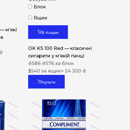
Блок
Ящик
 — м’які
В Кошик
ue
OK KS 100 Red — класичні
 ₴
сигарети у м’якій пачці
₴
586
₴
576
за блок
$
540
за ящик
≈ 24 300 ₴
Купити