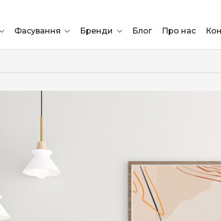
Фасування
Бренди
Блог
Про нас
Кон
Ящик
Elf Bar
Блок
Compliment
Львів
Marshall
Marlboro
OK
ÜRTA
сула)
Lifa
BRUT