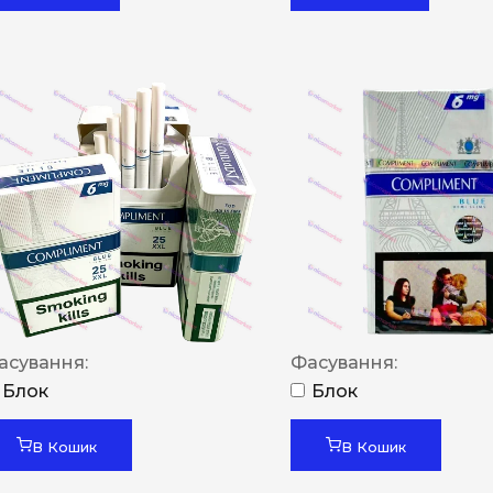
асування:
Фасування:
Блок
Блок
В Кошик
В Кошик