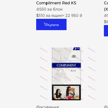
Compliment Red KS
C
₴
550
за блок
(
$
510
за ящик
≈ 22 950 ₴
₴
$
Купити
Фасування:
Ф