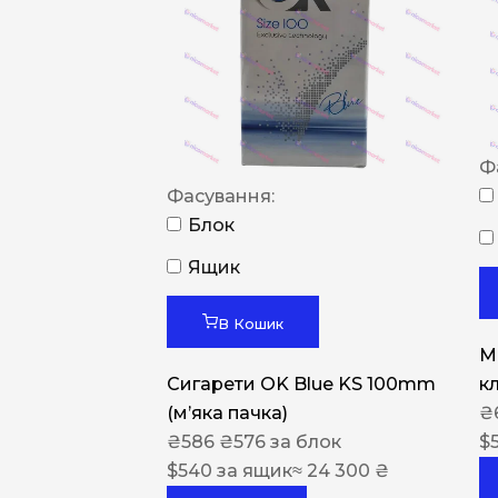
Ф
Фасування:
Блок
Ящик
В Кошик
M
Сигарети OK Blue KS 100mm
к
(м’яка пачка)
₴
₴
586
₴
576
за блок
$
$
540
за ящик
≈ 24 300 ₴