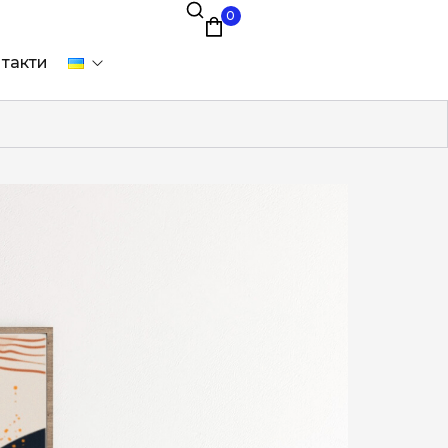
0
такти