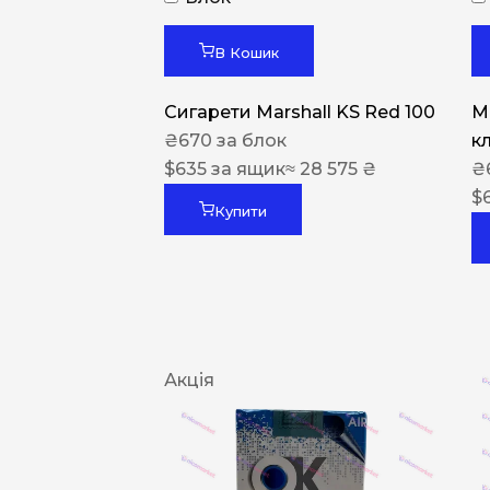
В Кошик
Сигарети Marshall KS Red 100
M
₴
670
за блок
к
$
635
за ящик
≈ 28 575 ₴
₴
$
Купити
Акція