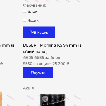
Фасування:
Блок
Ящик
В Кошик
4 mm (в
DESERT Morning KS 94 mm (в
мʼякій пачці)
₴
605
₴
585
за блок
 ₴
$
560
за ящик
≈ 25 200 ₴
Купити
Акція