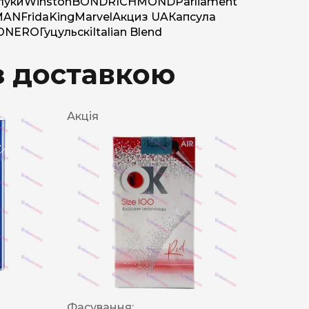
луки
Winston
BOND
RICHMOND
Parliament
MAN
Frida
King
Marvel
Акциз UA
Капсула
O
NERO
Гуцульскі
Italian Blend
з доставкою
Акція
Фасування: