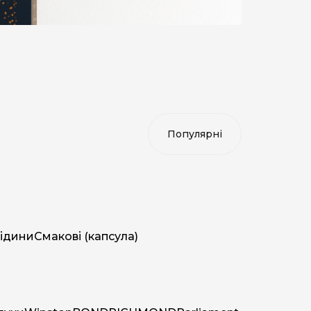
ідини
Смакові (капсула)