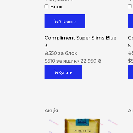
Блок
В Кошик
Compliment Super Slims Blue
C
3
5
₴
550
за блок
₴
$
510
за ящик
≈ 22 950 ₴
$
Купити
Акція
А