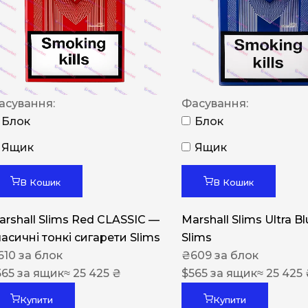
NERO
NERO
Гуцульскі
Italian Blend 821
асування:
Фасування:
OSCAR
Блок
Блок
Dandy
Ящик
Ящик
JM
В Кошик
В Кошик
MAN
arshall Slims Red CLASSIC —
Marshall Slims Ultra B
Arizona
ласичні тонкі сигарети Slims
Slims
Cigaronne
610
за блок
₴
609
за блок
565
за ящик
≈ 25 425 ₴
Сигарети LD
$
565
за ящик
≈ 25 425
Купити
Купити