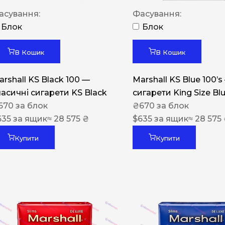
Акциз UA
асування:
Фасування:
Капсула (смак)
Блок
Блок
Manchester
В Кошик
В Кошик
Nistru
arshall KS Black 100 —
Marshall KS Blue 100’s
Leana
ласичні сигарети KS Black
сигарети King Size Bl
Montecristo
670
за блок
₴
670
за блок
635
за ящик
≈ 28 575 ₴
$
635
за ящик
≈ 28 575
ASTRU
Military
Купити
Купити
PULL
Focus
De Santis
MONUS