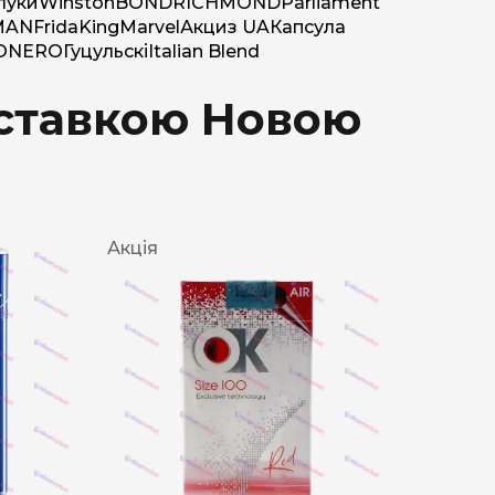
луки
Winston
BOND
RICHMOND
Parliament
MAN
Frida
King
Marvel
Акциз UA
Капсула
O
NERO
Гуцульскі
Italian Blend
доставкою Новою
Акція