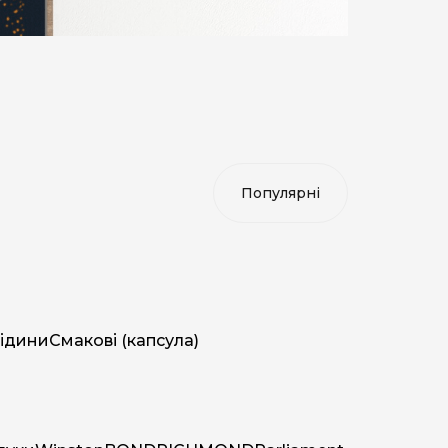
ідини
Смакові (капсула)