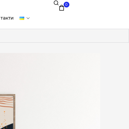
0
такти