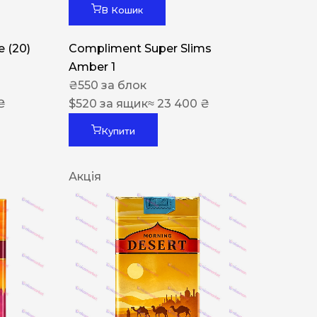
В Кошик
 (20)
Compliment Super Slims
Amber 1
₴
550
за блок
₴
$
520
за ящик
≈ 23 400 ₴
Купити
Акція