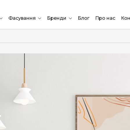
Фасування
Бренди
Блог
Про нас
Кон
Ящик
Elf Bar
Блок
Compliment
Львів
Marshall
Marlboro
OK
ÜRTA
сула)
Lifa
BRUT