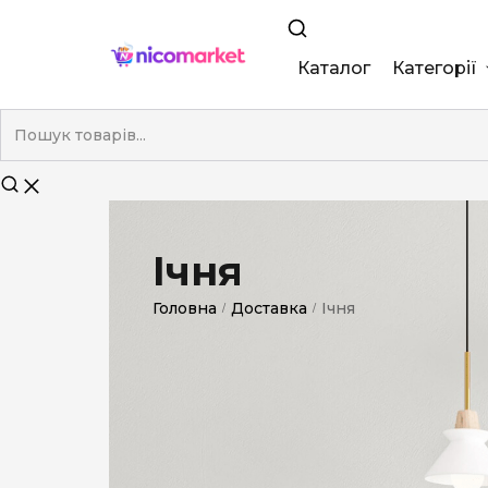
Каталог
Категорії
King Size
Demi
Super Slim
Ічня
Nano
Головна
Доставка
Ічня
/
/
Без фільтра
Duty-Free
Електронні
Смакові (кап