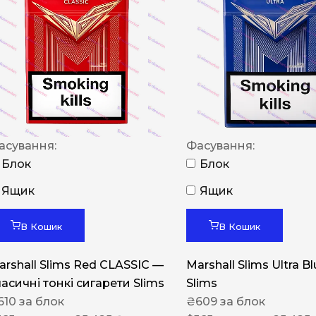
NERO
NERO
Гуцульскі
Italian Blend 821
OSCAR
асування:
Фасування:
Dandy
Блок
Блок
JM
Ящик
Ящик
MAN
Arizona
В Кошик
В Кошик
Cigaronne
arshall Slims Red CLASSIC —
Marshall Slims Ultra B
Сигарети LD
ласичні тонкі сигарети Slims
Slims
610
за блок
₴
609
за блок