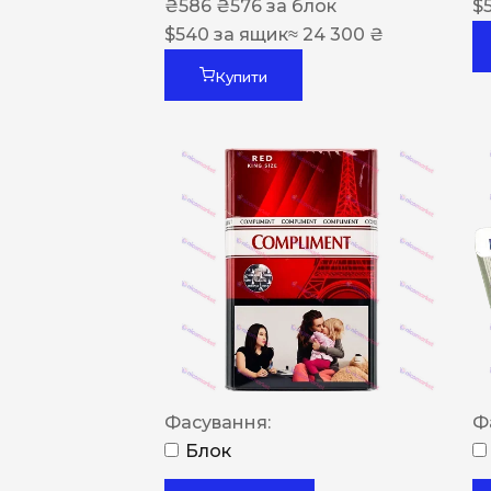
₴
586
₴
576
за блок
$
$
540
за ящик
≈ 24 300 ₴
Купити
Фасування:
Ф
Блок