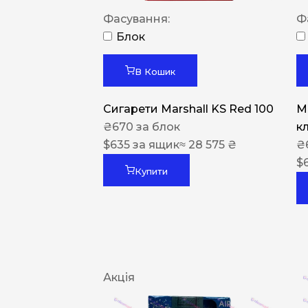
Фасування:
Ф
Блок
В Кошик
Сигарети Marshall KS Red 100
M
₴
670
за блок
к
$
635
за ящик
≈ 28 575 ₴
₴
$
Купити
Акція