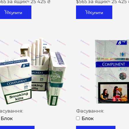
565
за ящик
≈ 25 425 ₴
$
565
за ящик
≈ 25 425
Купити
Купити
асування:
Фасування:
Блок
Блок