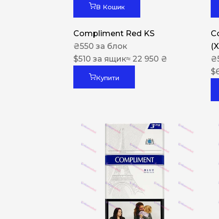
В Кошик
Compliment Red KS
C
₴
550
за блок
(
$
510
за ящик
≈ 22 950 ₴
₴
$
Купити