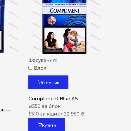
Фасування:
Блок
В Кошик
Compliment Blue KS
₴
550
за блок
lue —
$
510
за ящик
≈ 22 950 ₴
Купити