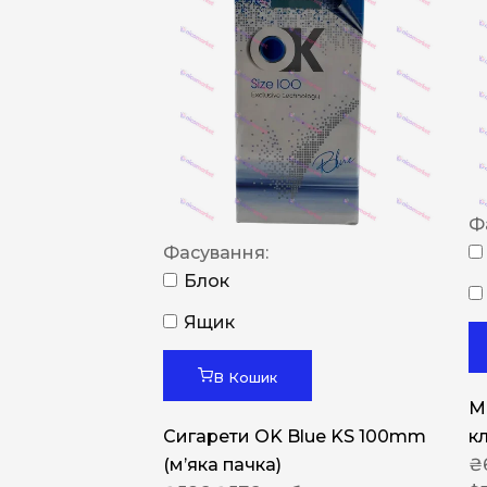
Ф
Фасування:
Блок
Ящик
В Кошик
M
Сигарети OK Blue KS 100mm
к
(м’яка пачка)
₴