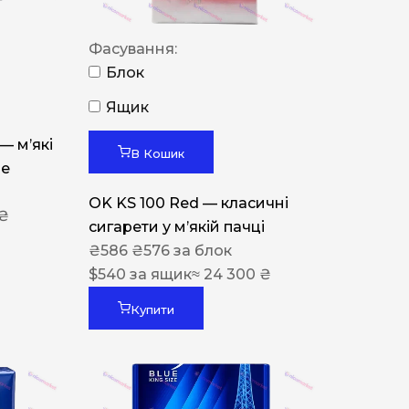
Фасування:
Блок
Ящик
 — м’які
В Кошик
ue
OK KS 100 Red — класичні
 ₴
сигарети у м’якій пачці
₴
586
₴
576
за блок
$
540
за ящик
≈ 24 300 ₴
Купити