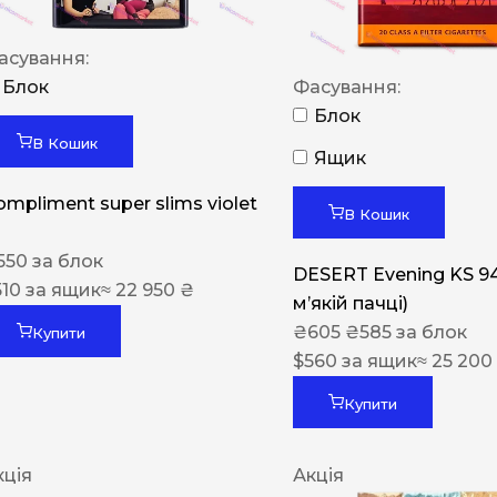
асування:
Блок
Фасування:
Блок
В Кошик
Ящик
ompliment super slims violet
В Кошик
550
за блок
DESERT Evening KS 9
510
за ящик
≈ 22 950 ₴
мʼякій пачці)
₴
605
₴
585
за блок
Купити
$
560
за ящик
≈ 25 200
Купити
кція
Акція