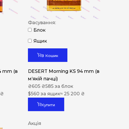
Фасування:
Блок
Ящик
В Кошик
4 mm (в
DESERT Morning KS 94 mm (в
мʼякій пачці)
₴
605
₴
585
за блок
 ₴
$
560
за ящик
≈ 25 200 ₴
Купити
Акція