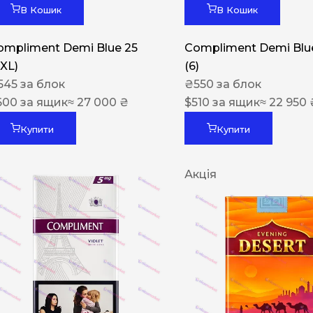
В Кошик
В Кошик
ompliment Demi Blue 25
Compliment Demi Blue
XXL)
(6)
545
за блок
₴
550
за блок
600
за ящик
≈ 27 000 ₴
$
510
за ящик
≈ 22 950 
Купити
Купити
Акція