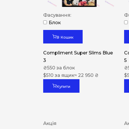
Фасування:
Ф
Блок
В Кошик
Compliment Super Slims Blue
C
3
5
₴
550
за блок
₴
$
510
за ящик
≈ 22 950 ₴
$
Купити
Акція
А