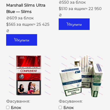
₴
550
за блок
Marshall Slims Ultra
$
510
за ящик
≈ 22 950
Blue — Slims
₴
₴
609
за блок
$
565
за ящик
≈ 25 425
Купити
₴
Купити
Фасування:
Фасування:
Блок
Блок