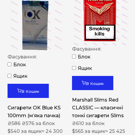
Фасування:
Фасування:
Блок
Блок
Ящик
Ящик
В Кошик
В Кошик
Marshall Slims Red
Сигарети OK Blue KS
CLASSIC — класичні
100mm (м’яка пачка)
тонкі сигарети Slims
₴
586
₴
576
за блок
₴
610
за блок
$
540
за ящик
≈ 24 300
$
565
за ящик
≈ 25 425