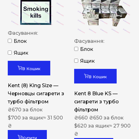
Фасування:
Блок
Фасування:
Блок
Ящик
Ящик
В Кошик
В Кошик
Kent (8) King Size —
Черновцы сигарети з
Kent 8 Blue KS —
турбо фільтром
сигарети з турбо
₴
670
за блок
фільтром
$
700
за ящик
≈ 31 500
₴
660
₴
650
за блок
₴
$
620
за ящик
≈ 27 900
₴
Купити