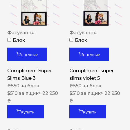
Фасування:
Фасування:
Блок
Блок
В Кошик
В Кошик
Compliment Super
Compliment super
Slims Blue 3
slims violet 5
₴
550
за блок
₴
550
за блок
$
510
за ящик
≈ 22 950
$
510
за ящик
≈ 22 950
₴
₴
Купити
Купити