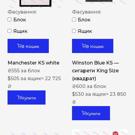
Фасування:
Фасування:
Блок
Блок
Ящик
Ящик
В Кошик
В Кошик
Manchester KS white
Winston Blue KS —
₴
555
за блок
сигарети King Size
$
505
за ящик
≈ 22 725
(квадрат)
₴
₴
600
за блок
$
530
за ящик
≈ 23 850
Купити
₴
Купити