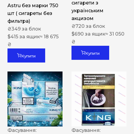
сигарети з
Astru без марки 750
українським
шт ( сигареты без
акцизом
фильтра)
₴
720
за блок
₴
349
за блок
$
690
за ящик
≈ 31 050
$
415
за ящик
≈ 18 675
₴
₴
Купити
Купити
Фасування:
Фасування: