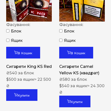
Фасування:
Фасування:
Блок
Блок
Ящик
Ящик
В Кошик
В Кошик
Сигарети King KS Red
Сигарети Camel
₴
540
за блок
Yellow KS (квадрат)
$
500
за ящик
≈ 22 500
₴
580
за блок
₴
$
540
за ящик
≈ 24 300
₴
Купити
Купити