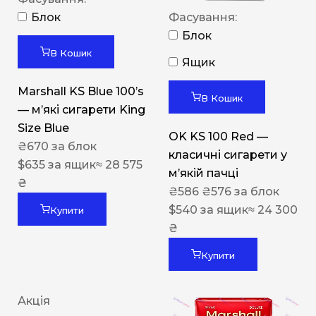
Блок
Фасування:
Блок
В Кошик
Ящик
Marshall KS Blue 100’s
В Кошик
— м’які сигарети King
Size Blue
OK KS 100 Red —
₴
670
за блок
класичні сигарети у
$
635
за ящик
≈ 28 575
м’якій пачці
₴
₴
586
₴
576
за блок
$
540
за ящик
≈ 24 300
Купити
₴
Купити
Акція