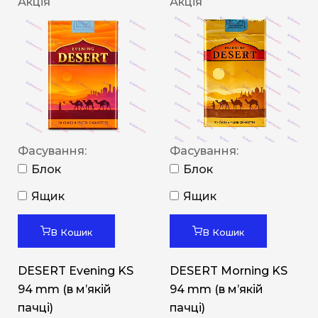
Акція
Акція
Фасування:
Фасування:
Блок
Блок
Ящик
Ящик
В Кошик
В Кошик
DESERT Evening KS
DESERT Morning KS
94 mm (в мʼякій
94 mm (в мʼякій
пачці)
пачці)