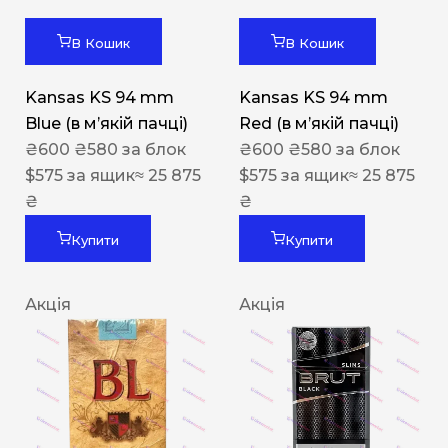
В Кошик
В Кошик
Kansas KS 94 mm
Kansas KS 94 mm
Blue (в мʼякій пачці)
Red (в мʼякій пачці)
₴
600
₴
580
за блок
₴
600
₴
580
за блок
$
575
за ящик
≈ 25 875
$
575
за ящик
≈ 25 875
₴
₴
Купити
Купити
Акція
Акція