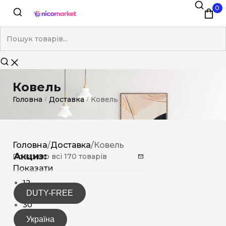
0
Ковель
Головна
Доставка
Ковель
/
/
Головна
/
Доставка
/
Ковель
Акциз:
Показано всі 170 товарів
Показати
12
DUTY-FREE
15
30
Україна