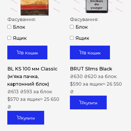
Фасування:
Фасування:
Блок
Блок
Ящик
Ящик
В Кошик
В Кошик
BL KS 100 мм Classic
BRUT Slims Black
(м’яка пачка,
₴
630
₴
620
за блок
картонний блок)
$
590
за ящик
≈ 26 550
₴
613
₴
593
за блок
₴
$
570
за ящик
≈ 25 650
Купити
₴
Купити