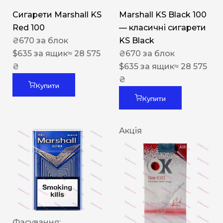
Сигарети Marshall KS
Marshall KS Black 100
Red 100
— класичні сигарети
₴
670
за блок
KS Black
$
635
за ящик
≈ 28 575
₴
670
за блок
₴
$
635
за ящик
≈ 28 575
₴
Купити
Купити
Акція
Фасування: