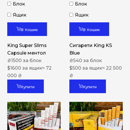
Блок
Блок
Ящик
Ящик
В Кошик
В Кошик
King Super Slims
Сигарети King KS
Capsule ментол
Blue
₴
1500
за блок
₴
540
за блок
$
1600
за ящик
≈ 72
$
500
за ящик
≈ 22 500
000 ₴
₴
Купити
Купити