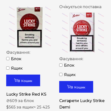
Очікується поставка
Фасування:
Блок
Фасування:
Блок
Ящик
Ящик
В Кошик
В Кошик
Lucky Strike Red KS
₴
609
за блок
Сигарети Lucky Strike
$
565
за ящик
≈ 25 425
Demi