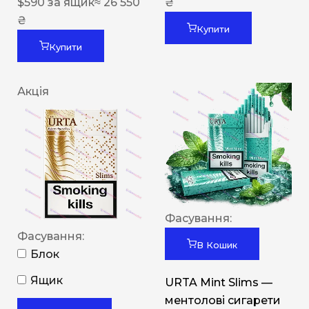
$
590
за ящик
≈ 26 550
₴
₴
Купити
Купити
Акція
Фасування:
Фасування:
В Кошик
Блок
Ящик
URTA Mint Slims —
ментолові сигарети