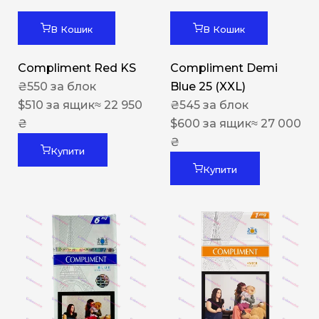
В Кошик
В Кошик
Compliment Red KS
Compliment Demi
₴
550
за блок
Blue 25 (XXL)
$
510
за ящик
≈ 22 950
₴
545
за блок
₴
$
600
за ящик
≈ 27 000
₴
Купити
Купити