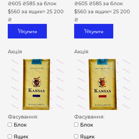
₴
605
₴
585
за блок
₴
605
₴
585
за блок
$
560
за ящик
≈ 25 200
$
560
за ящик
≈ 25 200
₴
₴
Купити
Купити
Акція
Акція
Фасування:
Фасування:
Блок
Блок
Ящик
Ящик