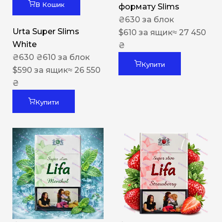
В Кошик
формату Slims
₴
630
за блок
Urta Super Slims
$
610
за ящик
≈ 27 450
White
₴
₴
630
₴
610
за блок
Купити
$
590
за ящик
≈ 26 550
₴
Купити