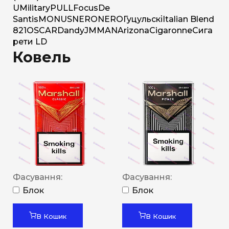
U
Military
PULL
Focus
De
Santis
MONUS
NERO
NERO
Гуцульскі
Italian Blend
821
OSCAR
Dandy
JM
MAN
Arizona
Cigaronne
Сига
рети LD
Ковель
Фасування:
Фасування:
Блок
Блок
В Кошик
В Кошик