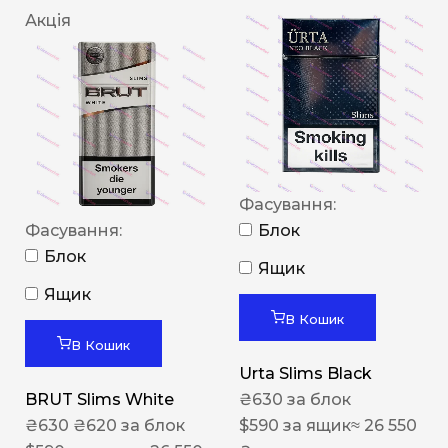
Акція
Фасування:
Фасування:
Блок
Блок
Ящик
Ящик
В Кошик
В Кошик
Urta Slims Black
BRUT Slims White
₴
630
за блок
₴
630
₴
620
за блок
$
590
за ящик
≈ 26 550