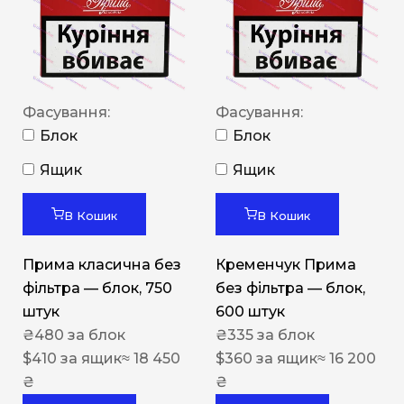
Фасування:
Фасування:
Блок
Блок
Ящик
Ящик
В Кошик
В Кошик
Прима класична без
Кременчук Прима
фільтра — блок, 750
без фільтра — блок,
штук
600 штук
₴
480
за блок
₴
335
за блок
$
410
за ящик
≈ 18 450
$
360
за ящик
≈ 16 200
₴
₴