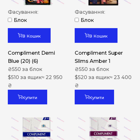
Фасування:
Фасування:
Блок
Блок
В Кошик
В Кошик
Compliment Demi
Compliment Super
Blue (20) (6)
Slims Amber 1
₴
550
за блок
₴
550
за блок
$
510
за ящик
≈ 22 950
$
520
за ящик
≈ 23 400
₴
₴
Купити
Купити