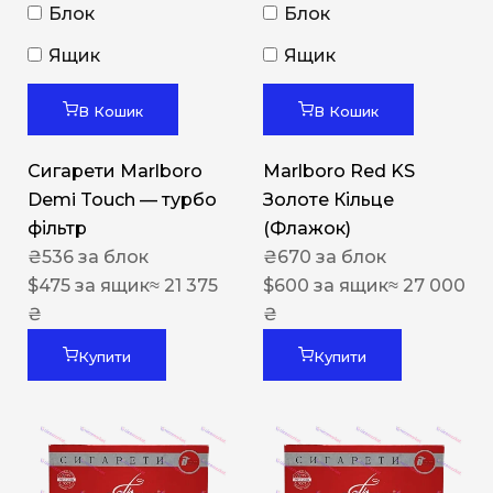
Блок
Блок
Ящик
Ящик
В Кошик
В Кошик
Сигарети Marlboro
Marlboro Red KS
Demi Touch — турбо
Золоте Кільце
фільтр
(Флажок)
₴
536
за блок
₴
670
за блок
$
475
за ящик
≈ 21 375
$
600
за ящик
≈ 27 000
₴
₴
Купити
Купити