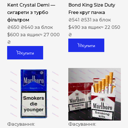
Kent Crystal Demi —
Bond King Size Duty
сигарети з турбо
Free круг пачка
фільтром
₴
541
₴
531
за блок
₴
650
₴
640
за блок
$
490
за ящик
≈ 22 050
$
600
за ящик
≈ 27 000
₴
₴
Купити
Купити
Фасування:
Фасування: