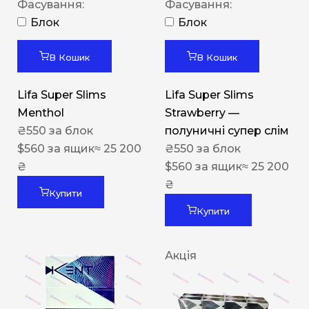
Фасування:
Фасування:
Блок
Блок
В Кошик
В Кошик
Lifa Super Slims
Lifa Super Slims
Menthol
Strawberry —
₴
550
за блок
полуничні супер слім
$
560
за ящик
≈ 25 200
₴
550
за блок
₴
$
560
за ящик
≈ 25 200
₴
Купити
Купити
Акція