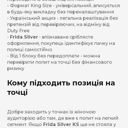
- Формат King Size - універсальний, вписується
в будь-яку викладку без переналаштування
- Український акциз - легальна реалізація без
претензій від перевіряючих, на відміну від
Duty Free
-
Frida Silver
- впізнаване сріблясте
оформлення, покупець ідентифікує пачку на
полиці самостійно
- Від 1 блоку без передоплати - можна
перевірити попит на точці без фінансового
ризику
Кому підходить позиція на
точці
Добре заходить у точках із жіночою
аудиторією або там, де вже є попит на легкий
сегмент. Якщо
Frida Silver KS
ще не стояла у