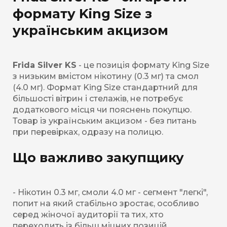
формату King Size з
українським акцизом
Frida Silver KS
- це позиція формату King Size
з низьким вмістом нікотину (0.3 мг) та смол
(4.0 мг). Формат King Size стандартний для
більшості вітрин і стелажів, не потребує
додаткового місця чи пояснень покупцю.
Товар із українським акцизом - без питань
при перевірках, одразу на полицю.
Що важливо закупщику
- Нікотин 0.3 мг, смоли 4.0 мг - сегмент "легкі",
попит на який стабільно зростає, особливо
серед жіночої аудиторії та тих, хто
переходить із більш міцних позицій