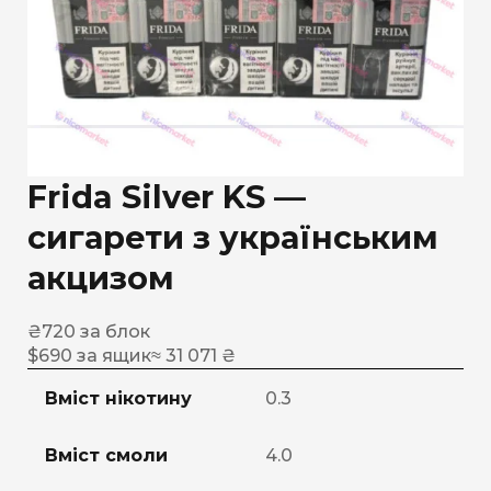
Frida Silver KS —
сигарети з українським
акцизом
₴
720
за блок
$
690
за ящик
≈ 31 071 ₴
Вміст нікотину
0.3
Вміст смоли
4.0