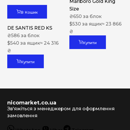
Marlboro Gold King
Size
В Кошик
₴
650
за блок
$
530
за ящик
≈ 23 866
DE SANTIS RED KS
₴
₴
586
за блок
$
540
за ящик
≈ 24 316
Купити
₴
Купити
nicomarket.co.ua
Зв'яжіться з менеджером для оформлення
замовлення