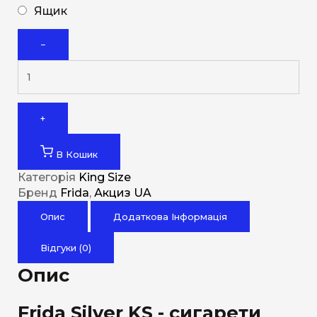
Ящик
−
+
В Кошик
Категорія
King Size
Бренд
Frida
,
Акциз UA
Опис
Додаткова Інформація
Відгуки (0)
Опис
Frida Silver KS - сигарети