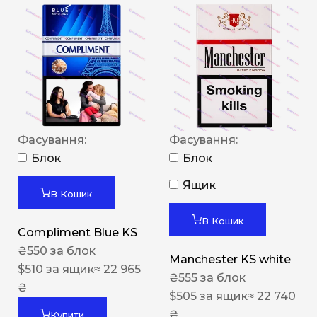
Фасування:
Фасування:
Блок
Блок
Ящик
В Кошик
В Кошик
Compliment Blue KS
₴
550
за блок
Manchester KS white
$
510
за ящик
≈ 22 965
₴
555
за блок
₴
$
505
за ящик
≈ 22 740
₴
Купити