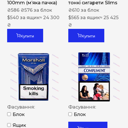
100mm (м’яка пачка)
тонкі сигарети Slims
₴
586
₴
576
за блок
₴
610
за блок
$
540
за ящик
≈ 24 300
$
565
за ящик
≈ 25 425
₴
₴
Купити
Купити
Фасування:
Фасування:
Блок
Блок
Ящик