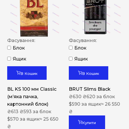
Фасування:
Фасування:
Блок
Блок
Ящик
Ящик
В Кошик
В Кошик
BL KS 100 мм Classic
BRUT Slims Black
(м’яка пачка,
₴
630
₴
620
за блок
картонний блок)
$
590
за ящик
≈ 26 550
₴
613
₴
593
за блок
₴
$
570
за ящик
≈ 25 650
Купити
₴