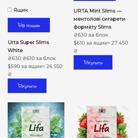
Ящик
URTA Mint Slims —
ментолові сигарети
В Кошик
формату Slims
₴
630
за блок
Urta Super Slims
$
610
за ящик
≈ 27 450
White
₴
₴
630
₴
610
за блок
Купити
$
590
за ящик
≈ 26 550
₴
Купити