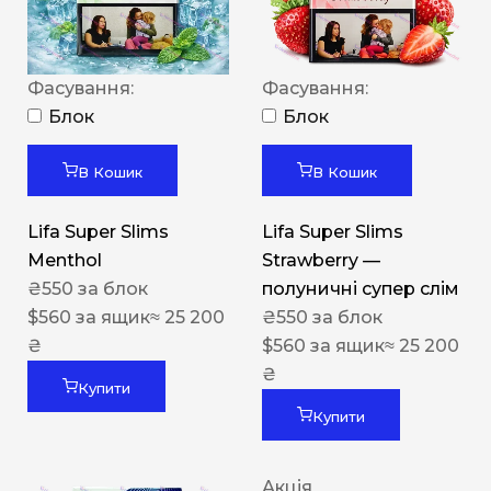
Фасування:
Фасування:
Блок
Блок
В Кошик
В Кошик
Lifa Super Slims
Lifa Super Slims
Menthol
Strawberry —
₴
550
за блок
полуничні супер слім
$
560
за ящик
≈ 25 200
₴
550
за блок
₴
$
560
за ящик
≈ 25 200
₴
Купити
Купити
Акція