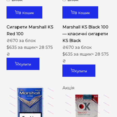
В Кошик
В Кошик
Сигарети Marshall KS
Marshall KS Black 100
Red 100
— класичні сигарети
₴
670
за блок
KS Black
$
635
за ящик
≈ 28 575
₴
670
за блок
₴
$
635
за ящик
≈ 28 575
₴
Купити
Купити
Акція