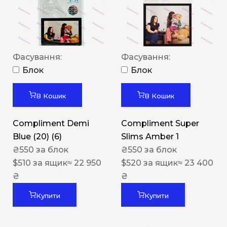
Фасування:
Фасування:
Блок
Блок
В Кошик
В Кошик
Compliment Demi
Compliment Super
Blue (20) (6)
Slims Amber 1
₴
550
за блок
₴
550
за блок
$
510
за ящик
≈ 22 950
$
520
за ящик
≈ 23 400
₴
₴
Купити
Купити