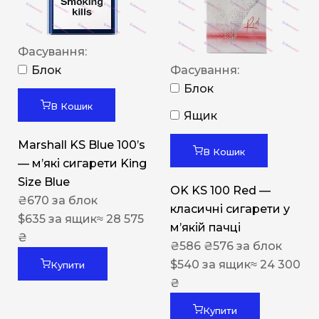
Фасування:
Блок
Фасування:
Блок
В Кошик
Ящик
Marshall KS Blue 100’s
В Кошик
— м’які сигарети King
Size Blue
OK KS 100 Red —
₴
670
за блок
класичні сигарети у
$
635
за ящик
≈ 28 575
м’якій пачці
₴
₴
586
₴
576
за блок
$
540
за ящик
≈ 24 300
Купити
₴
Купити