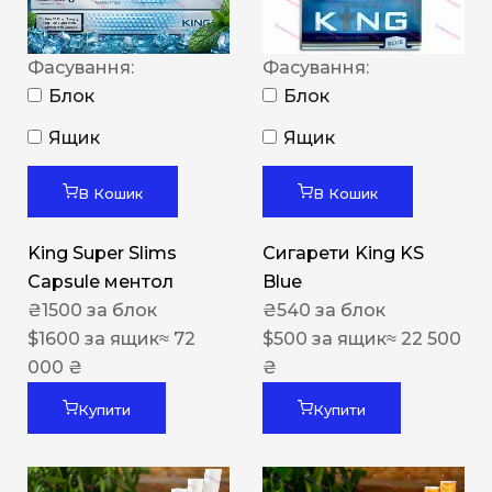
Фасування:
Фасування:
Блок
Блок
Ящик
Ящик
В Кошик
В Кошик
King Super Slims
Сигарети King KS
Capsule ментол
Blue
₴
1500
за блок
₴
540
за блок
$
1600
за ящик
≈ 72
$
500
за ящик
≈ 22 500
000 ₴
₴
Купити
Купити