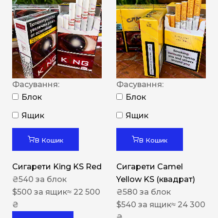
Фасування:
Фасування:
Блок
Блок
Ящик
Ящик
В Кошик
В Кошик
Сигарети King KS Red
Сигарети Camel
₴
540
за блок
Yellow KS (квадрат)
$
500
за ящик
≈ 22 500
₴
580
за блок
₴
$
540
за ящик
≈ 24 300
₴