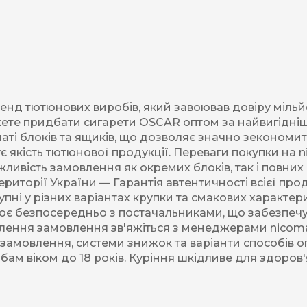
Акциз UA
Капсула (смак)
Manchester
Nistru
д тютюнових виробів, який завоював довіру мільйон
Leana
ожете придбати сигарети OSCAR оптом за найвигідн
Montecristo
ті блоків та ящиків, що дозволяє значно зекономи
є якість тютюнової продукції. Переваги покупки на n
ASTRU
жливість замовлення як окремих блоків, так і повн
ериторії України — Гарантія автентичності всієї пр
Military
ні у різних варіантах крупки та смакових характери
ює безпосередньо з постачальниками, що забезпечує
PULL
лення замовлення зв'яжіться з менеджерами nicomar
Focus
замовлення, системи знижок та варіанти способів оп
м віком до 18 років. Куріння шкідливе для здоров'
De Santis
MONUS