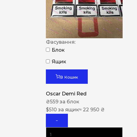
Фасування:
Блок
Ящик
В Кошик
Oscar Demi Red
₴
559
за блок
$
510
за ящик
≈ 22 950 ₴
−