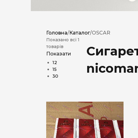
Головна
/
Каталог
/
OSCAR
Показано всі 1
Сигаре
товарів
Показати
12
nicomar
15
30