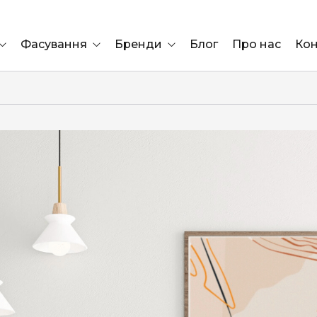
Фасування
Бренди
Блог
Про нас
Кон
Ящик
Elf Bar
Блок
Compliment
Львів
Marshall
Marlboro
OK
ÜRTA
сула)
Lifa
BRUT