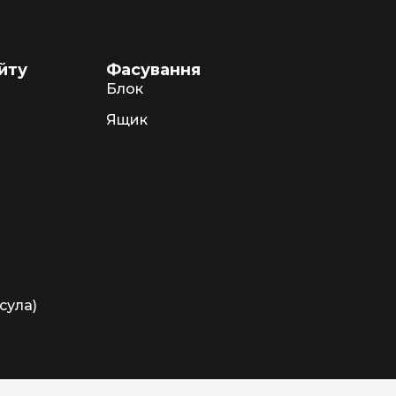
йту
Фасування
Блок
Ящик
сула)