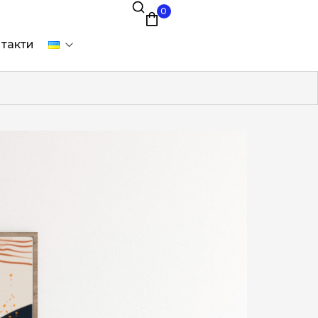
0
такти