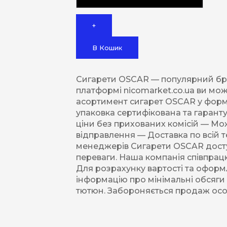
+
В Кошик
Сигарети OSCAR — популярний брен
платформі nicomarket.co.ua ви м
асортимент сигарет OSCAR у форма
упаковка сертифікована та гаранту
ціни без прихованих комісій — Мо
відправлення — Доставка по всій т
менеджерів Сигарети OSCAR доступ
переваги. Наша компанія співпрац
Для розрахунку вартості та оформ
інформацію про мінімальні обсяги 
тютюн. Забороняється продаж особа