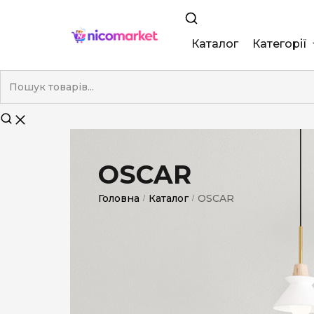
Каталог
Категорії
King Size
Demi
Super Slim
OSCAR
Nano
Головна
Каталог
OSCAR
/
/
Без фільтра
Duty-Free
Електронні
Смакові (кап