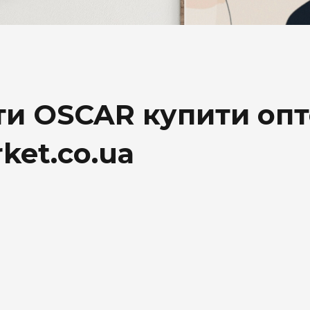
DESERT
Kansas
Palermo
Kent
ти OSCAR купити опт
Прилуки
ket.co.ua
Winston
BOND
RICHMOND
Parliament
Lucky Strike
Прима