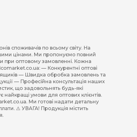
ів споживачів по всьому світу. На
ішими цінами. Ми пропонуємо повний
ти при оптовому замовленні. Кожна
icomarket.co.ua: — Конкурентні оптові
их ящиків — Швидка обробка замовлень та
одукції — Професійна консультація наших
стик, що задовольнять будь-які
 найкращі умови для оптових клієнтів.
ket.co.ua. Ми готові надати детальну
лати. ⚠️ УВАГА! Продукція містить
я.