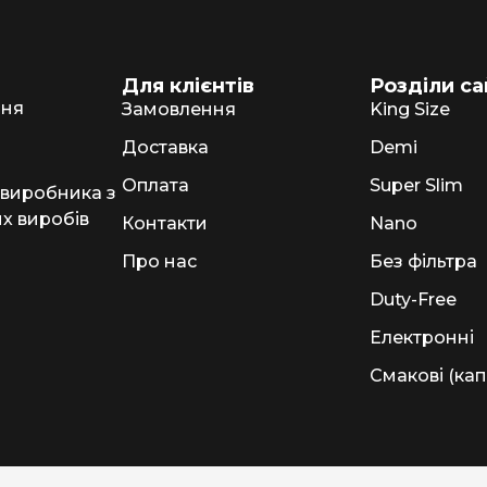
NERO
NERO
Для клієнтів
Розділи са
Гуцульскі
ння
Замовлення
King Size
Italian Blend 821
Доставка
Demi
OSCAR
Оплата
Super Slim
 виробника з
х виробів
Контакти
Nano
Dandy
Про нас
Без фільтра
JM
Duty-Free
MAN
Електронні
Arizona
Смакові (кап
Cigaronne
Сигарети LD