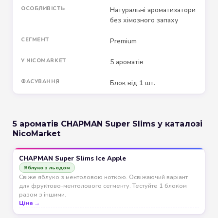
ОСОБЛИВІСТЬ
Натуральні ароматизатори
без хімозного запаху
СЕГМЕНТ
Premium
У NICOMARKET
5 ароматів
ФАСУВАННЯ
Блок від 1 шт.
5 ароматів CHAPMAN Super Slims у каталозі
NicoMarket
CHAPMAN Super Slims Ice Apple
Яблуко з льодом
Свіже яблуко з ментоловою ноткою. Освіжаючий варіант
для фруктово-ментолового сегменту. Тестуйте 1 блоком
разом з іншими.
Ціна →