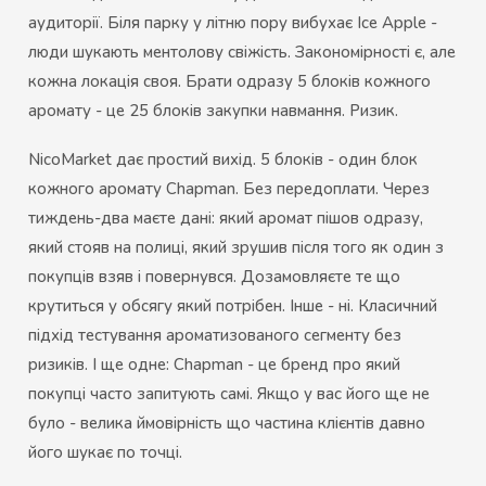
аудиторії. Біля парку у літню пору вибухає Ice Apple -
люди шукають ментолову свіжість. Закономірності є, але
кожна локація своя. Брати одразу 5 блоків кожного
аромату - це 25 блоків закупки навмання. Ризик.
NicoMarket дає простий вихід. 5 блоків - один блок
кожного аромату Chapman. Без передоплати. Через
тиждень-два маєте дані: який аромат пішов одразу,
який стояв на полиці, який зрушив після того як один з
покупців взяв і повернувся. Дозамовляєте те що
крутиться у обсягу який потрібен. Інше - ні. Класичний
підхід тестування ароматизованого сегменту без
ризиків. І ще одне: Chapman - це бренд про який
покупці часто запитують самі. Якщо у вас його ще не
було - велика ймовірність що частина клієнтів давно
його шукає по точці.