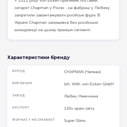
У 2022 році Von Eicken припинив поставки
сигарет Chapman у Росію - на фабриці у Любеку
запретили завантажувати російські фури. В
Україні Chapman залишився без російської
конкуренції на цьому преміум-сегменті.
Характеристики бренду
БРЕНД
CHAPMAN (Чапман)
ВИРОБНИК
Joh. Wilh. von Eicken GmbH
ЗАВОД
Любек, Німеччина
ЕКСПОРТ
120+ країн світу
ФОРМАТ У NICOMARKET
Super Slims