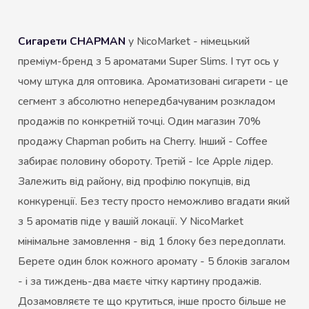
Сигарети CHAPMAN
у NicoMarket - німецький
преміум-бренд з 5 ароматами Super Slims. І тут ось у
чому штука для оптовика. Ароматизовані сигарети - це
сегмент з абсолютно непередбачуваним розкладом
продажів по конкретній точці. Один магазин 70%
продажу Chapman робить на Cherry. Інший - Coffee
забирає половину обороту. Третій - Ice Apple лідер.
Залежить від району, від профілю покупців, від
конкуренції. Без тесту просто неможливо вгадати який
з 5 ароматів піде у вашій локації. У NicoMarket
мінімальне замовлення - від 1 блоку без передоплати.
Берете один блок кожного аромату - 5 блоків загалом
- і за тиждень-два маєте чітку картину продажів.
Дозамовляєте те що крутиться, інше просто більше не