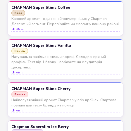
CHAPMAN Super Slims Coffee
Кава
Кавовий аромат - один з найпопулярніших у Chapman.
Десертний сегмент. Перевіряйте чи є попит у вашому районі.
Ціна →
CHAPMAN Super Slims Vanilla
Ваніль
Натуральна ваніль з нотками кориці. Солодко-пряний
профіль. Тест від 1 блоку - побачите чи є аудиторія
десертних.
Ціна →
CHAPMAN Super Slims Cherry
Вишня
Найпопулярніший аромат Chapman у всіх країнах. Стартова
позиція для тесту бренду на полиці.
Ціна →
Chapman Superslim Ice Berry