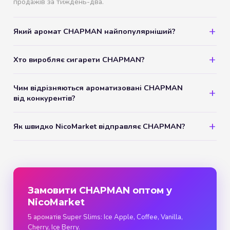
продажів за тиждень-два.
Який аромат CHAPMAN найпопулярніший?
Хто виробляє сигарети CHAPMAN?
Чим відрізняються ароматизовані CHAPMAN
від конкурентів?
Як швидко NicoMarket відправляє CHAPMAN?
Замовити CHAPMAN оптом у
NicoMarket
5 ароматів Super Slims: Ice Apple, Coffee, Vanilla,
Cherry, Ice Berry.