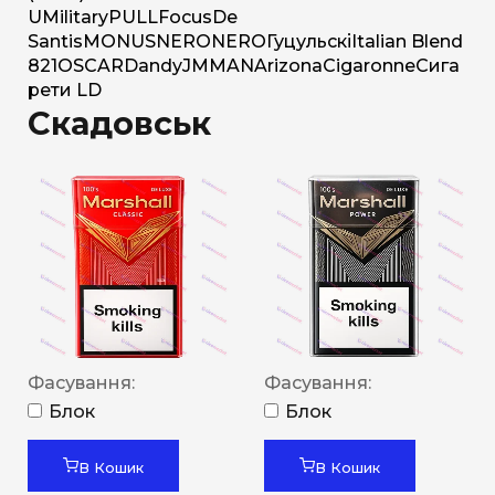
U
Military
PULL
Focus
De
Santis
MONUS
NERO
NERO
Гуцульскі
Italian Blend
821
OSCAR
Dandy
JM
MAN
Arizona
Cigaronne
Сига
рети LD
Скадовськ
Фасування:
Фасування:
Блок
Блок
В Кошик
В Кошик