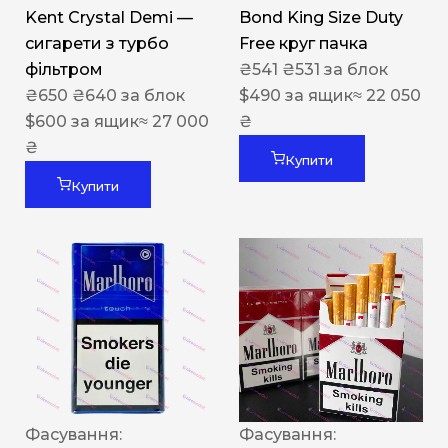
Kent Crystal Demi —
Bond King Size Duty
сигарети з турбо
Free круг пачка
фільтром
₴
541
₴
531
за блок
₴
650
₴
640
за блок
$
490
за ящик
≈ 22 050
$
600
за ящик
≈ 27 000
₴
₴
Купити
Купити
Фасування:
Фасування: