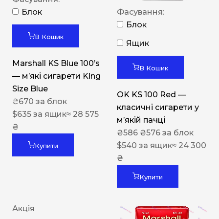
Блок
Фасування:
Блок
В Кошик
Ящик
Marshall KS Blue 100’s
В Кошик
— м’які сигарети King
Size Blue
OK KS 100 Red —
₴
670
за блок
класичні сигарети у
$
635
за ящик
≈ 28 575
м’якій пачці
₴
₴
586
₴
576
за блок
$
540
за ящик
≈ 24 300
Купити
₴
Купити
Акція