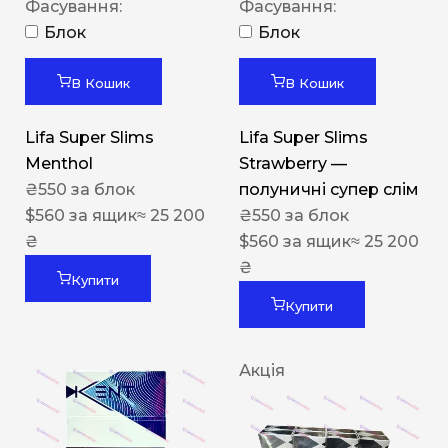
Фасування:
Фасування:
Блок
Блок
В Кошик
В Кошик
Lifa Super Slims
Lifa Super Slims
Menthol
Strawberry —
₴
550
за блок
полуничні супер слім
$
560
за ящик
≈ 25 200
₴
550
за блок
₴
$
560
за ящик
≈ 25 200
₴
Купити
Купити
Акція