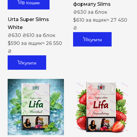
В Кошик
формату Slims
₴
630
за блок
Urta Super Slims
$
610
за ящик
≈ 27 450
White
₴
₴
630
₴
610
за блок
Купити
$
590
за ящик
≈ 26 550
₴
Купити