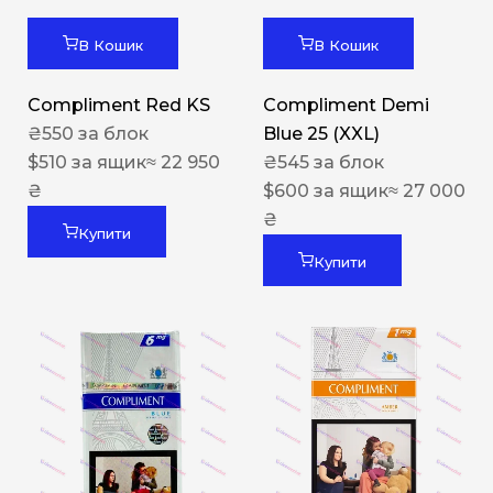
В Кошик
В Кошик
Compliment Red KS
Compliment Demi
₴
550
за блок
Blue 25 (XXL)
$
510
за ящик
≈ 22 950
₴
545
за блок
₴
$
600
за ящик
≈ 27 000
₴
Купити
Купити