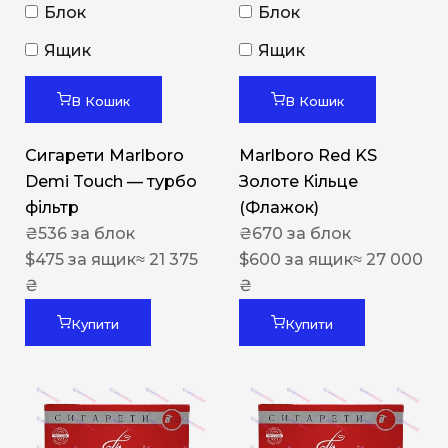
Блок
Блок
Ящик
Ящик
В Кошик
В Кошик
Сигарети Marlboro
Marlboro Red KS
Demi Touch — турбо
Золоте Кільце
фільтр
(Флажок)
₴
536
за блок
₴
670
за блок
$
475
за ящик
≈ 21 375
$
600
за ящик
≈ 27 000
₴
₴
Купити
Купити