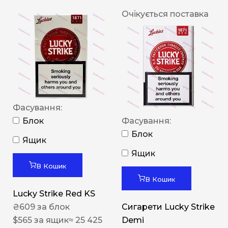
Очікується поставка
Фасування:
Блок
Фасування:
Блок
Ящик
Ящик
В Кошик
В Кошик
Lucky Strike Red KS
₴
609
за блок
Сигарети Lucky Strike
$
565
за ящик
≈ 25 425
Demi