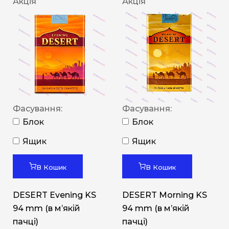
Акція
Акція
Фасування:
Фасування:
Блок
Блок
Ящик
Ящик
В Кошик
В Кошик
DESERT Evening KS
DESERT Morning KS
94 mm (в мʼякій
94 mm (в мʼякій
пачці)
пачці)