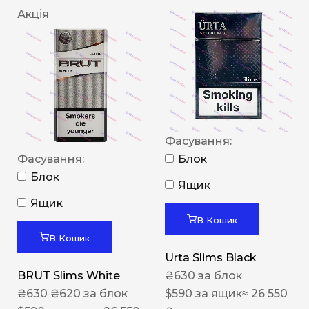
Акція
Фасування:
Фасування:
Блок
Блок
Ящик
Ящик
В Кошик
В Кошик
Urta Slims Black
BRUT Slims White
₴
630
за блок
₴
630
₴
620
за блок
$
590
за ящик
≈ 26 550