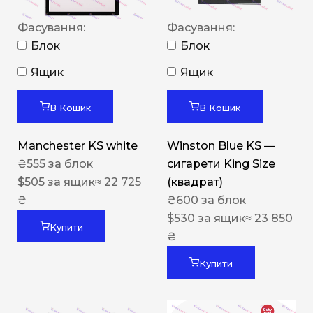
Фасування:
Фасування:
Блок
Блок
Ящик
Ящик
В Кошик
В Кошик
Manchester KS white
Winston Blue KS —
₴
555
за блок
сигарети King Size
$
505
за ящик
≈ 22 725
(квадрат)
₴
₴
600
за блок
$
530
за ящик
≈ 23 850
Купити
₴
Купити