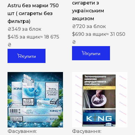
сигарети з
Astru без марки 750
українським
шт ( сигареты без
акцизом
фильтра)
₴
720
за блок
₴
349
за блок
$
690
за ящик
≈ 31 050
$
415
за ящик
≈ 18 675
₴
₴
Купити
Купити
Фасування:
Фасування: