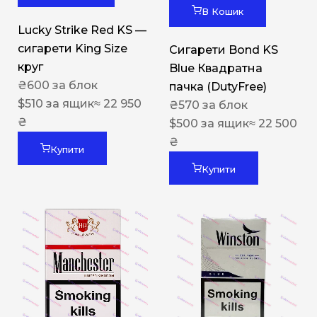
В Кошик
Lucky Strike Red KS —
сигарети King Size
Сигарети Bond KS
круг
Blue Квадратна
₴
600
за блок
пачка (DutyFree)
$
510
за ящик
≈ 22 950
₴
570
за блок
₴
$
500
за ящик
≈ 22 500
₴
Купити
Купити