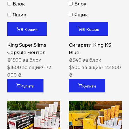
Блок
Блок
Ящик
Ящик
В Кошик
В Кошик
King Super Slims
Сигарети King KS
Capsule ментол
Blue
₴
1500
за блок
₴
540
за блок
$
1600
за ящик
≈ 72
$
500
за ящик
≈ 22 500
000 ₴
₴
Купити
Купити