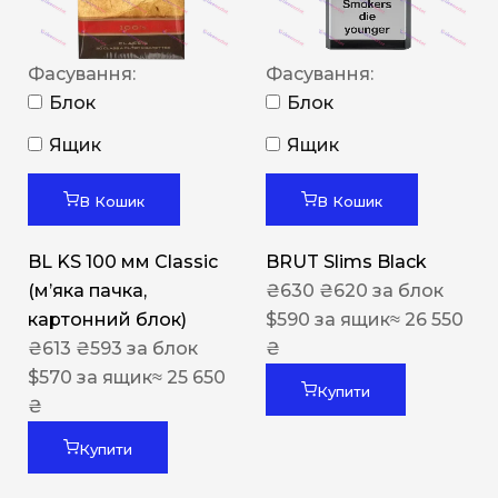
Фасування:
Фасування:
Блок
Блок
Ящик
Ящик
В Кошик
В Кошик
BL KS 100 мм Classic
BRUT Slims Black
(м’яка пачка,
₴
630
₴
620
за блок
картонний блок)
$
590
за ящик
≈ 26 550
₴
613
₴
593
за блок
₴
$
570
за ящик
≈ 25 650
Купити
₴
Купити