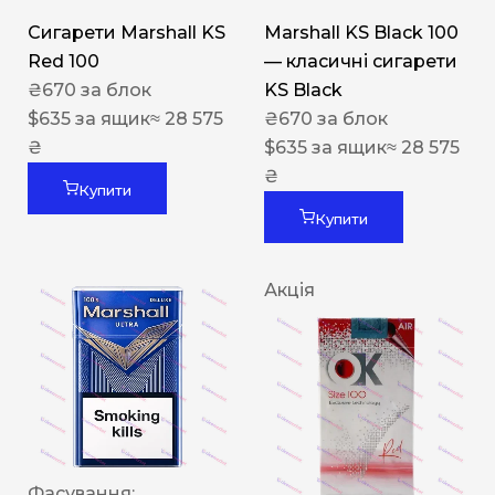
Сигарети Marshall KS
Marshall KS Black 100
Red 100
— класичні сигарети
₴
670
за блок
KS Black
$
635
за ящик
≈ 28 575
₴
670
за блок
₴
$
635
за ящик
≈ 28 575
₴
Купити
Купити
Акція
Фасування: