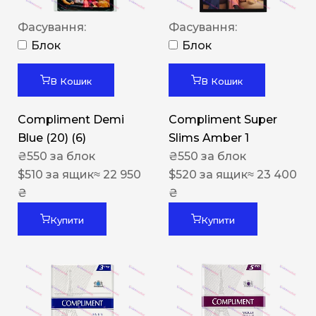
Фасування:
Фасування:
Блок
Блок
В Кошик
В Кошик
Compliment Demi
Compliment Super
Blue (20) (6)
Slims Amber 1
₴
550
за блок
₴
550
за блок
$
510
за ящик
≈ 22 950
$
520
за ящик
≈ 23 400
₴
₴
Купити
Купити