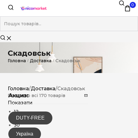
0
Скадовськ
Головна
Доставка
Скадовськ
/
/
Головна
/
Доставка
/
Скадовськ
Акциз:
Показано всі 170 товарів
Показати
12
DUTY-FREE
15
30
Україна