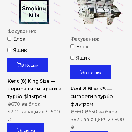
Фасування:
Блок
Фасування:
Блок
Ящик
Ящик
В Кошик
В Кошик
Kent (8) King Size —
Черновцы сигарети з
Kent 8 Blue KS —
турбо фільтром
сигарети з турбо
₴
670
за блок
фільтром
$
700
за ящик
≈ 31 500
₴
660
₴
650
за блок
₴
$
620
за ящик
≈ 27 900
₴
Купити