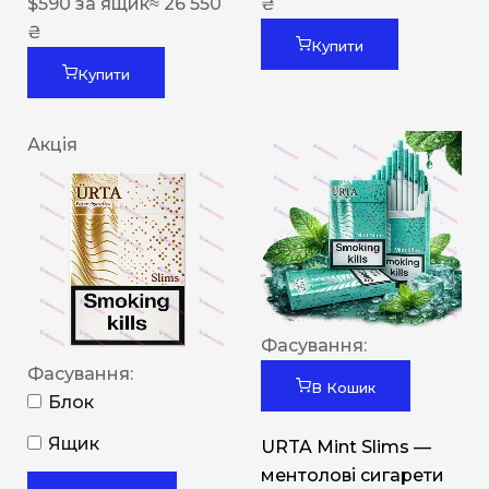
$
590
за ящик
≈ 26 550
₴
₴
Купити
Купити
Акція
Фасування:
Фасування:
В Кошик
Блок
Ящик
URTA Mint Slims —
ментолові сигарети