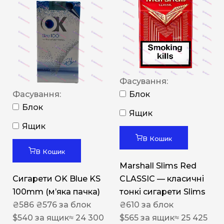
Фасування:
Фасування:
Блок
Блок
Ящик
Ящик
В Кошик
В Кошик
Marshall Slims Red
Сигарети OK Blue KS
CLASSIC — класичні
100mm (м’яка пачка)
тонкі сигарети Slims
₴
586
₴
576
за блок
₴
610
за блок
$
540
за ящик
≈ 24 300
$
565
за ящик
≈ 25 425