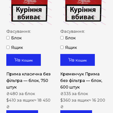
Фасування:
Фасування:
Блок
Блок
Ящик
Ящик
В Кошик
В Кошик
Прима класична без
Кременчук Прима
фільтра — блок, 750
без фільтра — блок,
штук
600 штук
₴
480
за блок
₴
335
за блок
$
410
за ящик
≈ 18 450
$
360
за ящик
≈ 16 200
₴
₴