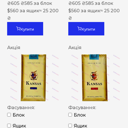
₴
605
₴
585
за блок
₴
605
₴
585
за блок
$
560
за ящик
≈ 25 200
$
560
за ящик
≈ 25 200
₴
₴
Купити
Купити
Акція
Акція
Фасування:
Фасування:
Блок
Блок
Ящик
Ящик