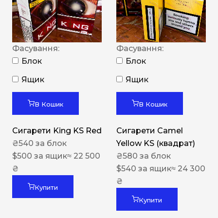
Фасування:
Фасування:
Блок
Блок
Ящик
Ящик
В Кошик
В Кошик
Сигарети King KS Red
Сигарети Camel
₴
540
за блок
Yellow KS (квадрат)
$
500
за ящик
≈ 22 500
₴
580
за блок
₴
$
540
за ящик
≈ 24 300
₴
Купити
Купити