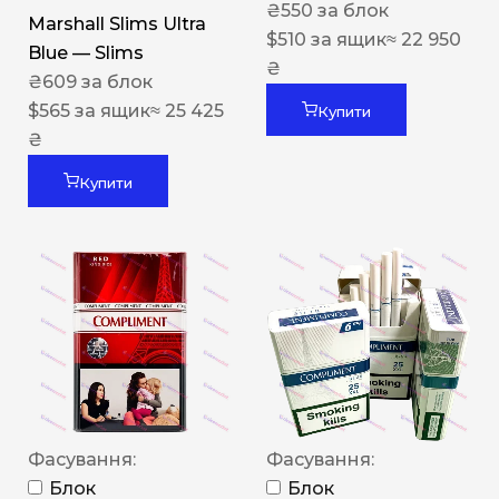
₴
550
за блок
Marshall Slims Ultra
$
510
за ящик
≈ 22 950
Blue — Slims
₴
₴
609
за блок
$
565
за ящик
≈ 25 425
Купити
₴
Купити
Фасування:
Фасування:
Блок
Блок