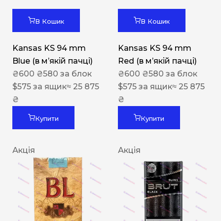
В Кошик
В Кошик
Kansas KS 94 mm
Kansas KS 94 mm
Blue (в мʼякій пачці)
Red (в мʼякій пачці)
₴
600
₴
580
за блок
₴
600
₴
580
за блок
$
575
за ящик
≈ 25 875
$
575
за ящик
≈ 25 875
₴
₴
Купити
Купити
Акція
Акція