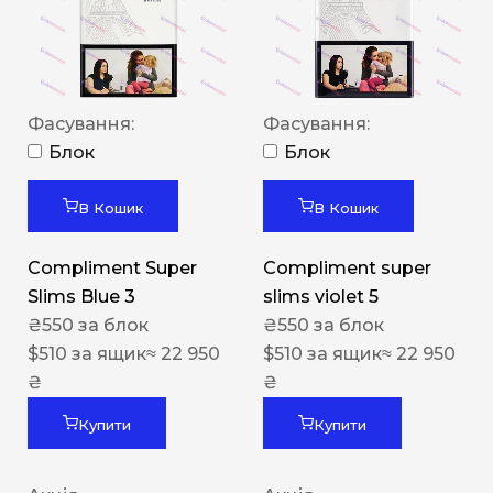
Фасування:
Фасування:
Блок
Блок
В Кошик
В Кошик
Compliment Super
Compliment super
Slims Blue 3
slims violet 5
₴
550
за блок
₴
550
за блок
$
510
за ящик
≈ 22 950
$
510
за ящик
≈ 22 950
₴
₴
Купити
Купити