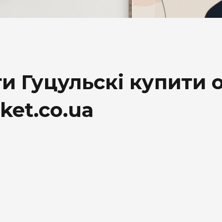
DESERT
Kansas
Palermo
Kent
и Гуцульскі купити 
Прилуки
ket.co.ua
Winston
BOND
RICHMOND
Parliament
Lucky Strike
Прима