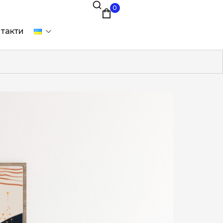
0
такти