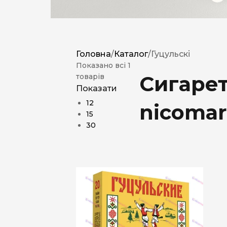
Головна
/
Каталог
/
Гуцульскі
Показано всі 1
Сигарет
товарів
Показати
12
nicomar
15
30