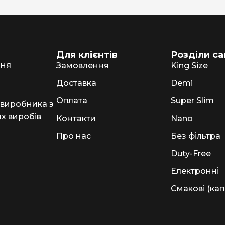
NERO
NERO
Гуцульскі
Для клієнтів
Розділи са
ння
Замовлення
King Size
Italian Blend 821
Доставка
Demi
OSCAR
Оплата
Super Slim
 виробника з
Dandy
х виробів
Контакти
Nano
JM
Про нас
Без фільтра
MAN
Duty-Free
Arizona
Електронні
Cigaronne
Смакові (кап
Сигарети LD