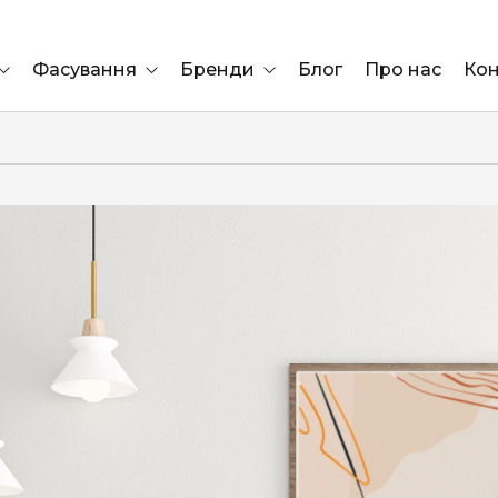
Фасування
Бренди
Блог
Про нас
Кон
Ящик
Elf Bar
Блок
Compliment
Львів
Marshall
Marlboro
OK
ÜRTA
сула)
Lifa
BRUT