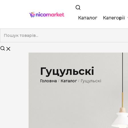
Каталог
Категорії
King Size
Demi
Super Slim
Гуцульскі
Nano
Головна
Каталог
Гуцульскі
/
/
Без фільтра
Duty-Free
Електронні
Смакові (кап