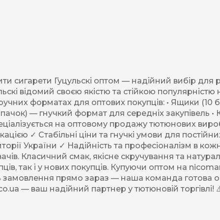
Акциз UA
Капсула (смак)
Manchester
Nistru
Leana
ити сигарети Гуцульскі оптом — надійний вибір для 
ьскі відомий своєю якістю та стійкою популярністю
Montecristo
ручних форматах для оптових покупців: • Ящики (10 
 пачок) — гнучкий формат для середніх закупівель • 
ASTRU
пеціалізується на оптовому продажу тютюнових виробі
ікацією ✓ Стабільні ціни та гнучкі умови для пості
Military
торії України ✓ Надійність та професіоналізм в кожн
PULL
ачів. Класичний смак, якісне скручування та натур
ців, так і у нових покупців. Купуючи оптом на nicom
Focus
ть замовлення прямо зараз — наша команда готова о
co.ua — ваш надійний партнер у тютюновій торгівлі!
De Santis
MONUS