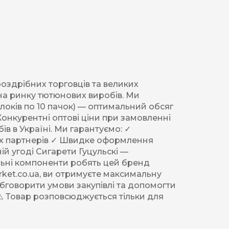
роздрібних торговців та великих
 на ринку тютюнових виробів. Ми
блоків по 10 пачок) — оптимальний обсяг
Конкурентні оптові ціни при замовленні
в в Україні. Ми гарантуємо: ✓
йних партнерів ✓ Швидке оформлення
ій угоді Сигарети Гуцульскі —
альні компоненти робять цей бренд
arket.co.ua, ви отримуєте максимальну
бговорити умови закупівлі та допомогти
 ⚠️ Товар розповсюджується тільки для