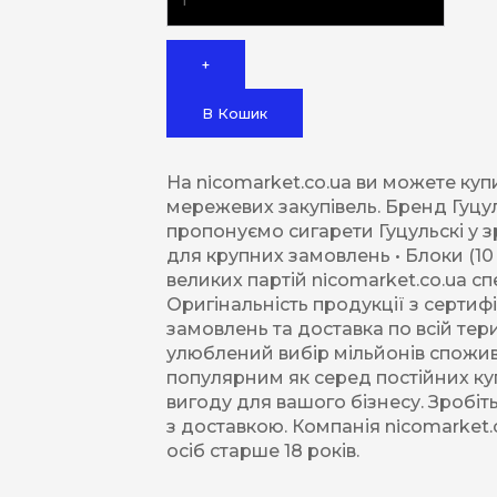
+
В Кошик
На nicomarket.co.ua ви можете куп
мережевих закупівель. Бренд Гуцул
пропонуємо сигарети Гуцульскі у з
для крупних замовлень • Блоки (10
великих партій nicomarket.co.ua с
Оригінальність продукції з сертиф
замовлень та доставка по всій тери
улюблений вибір мільйонів спожив
популярним як серед постійних куп
вигоду для вашого бізнесу. Зробі
з доставкою. Компанія nicomarket.
осіб старше 18 років.