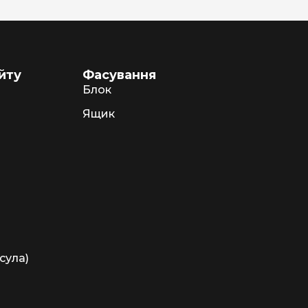
йту
Фасування
Блок
Ящик
сула)