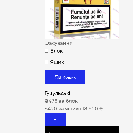
Фасування:
Блок
Ящик
В Кошик
Гуцульські
₴
478
за блок
$
420
за ящик
≈ 18 900 ₴
−