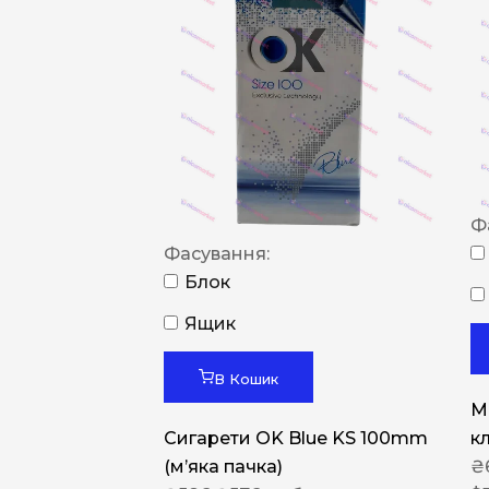
Ф
Фасування:
Блок
Ящик
В Кошик
M
Сигарети OK Blue KS 100mm
к
(м’яка пачка)
₴