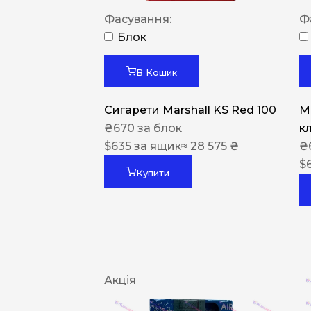
Фасування:
Ф
Блок
В Кошик
Сигарети Marshall KS Red 100
M
₴
670
за блок
к
$
635
за ящик
≈ 28 575 ₴
₴
$
Купити
Акція