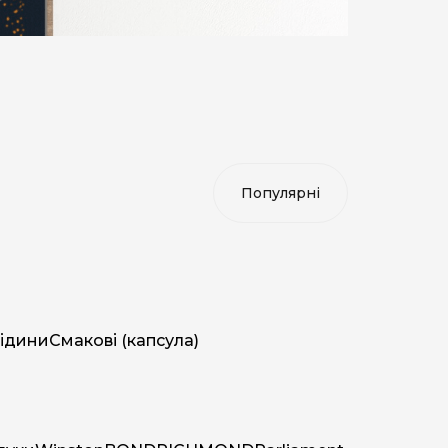
ідини
Смакові (капсула)