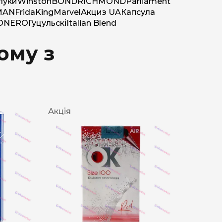
луки
Winston
BOND
RICHMOND
Parliament
MAN
Frida
King
Marvel
Акциз UA
Капсула
O
NERO
Гуцульскі
Italian Blend
ому з
Акція