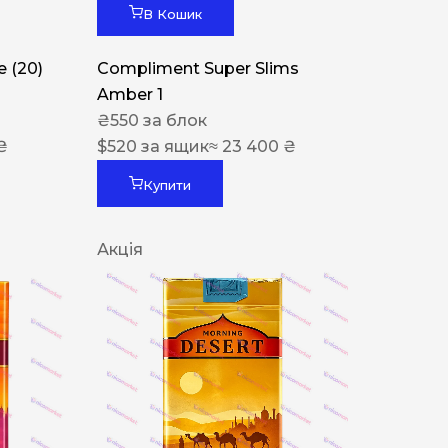
В Кошик
 (20)
Compliment Super Slims
Amber 1
₴
550
за блок
₴
$
520
за ящик
≈ 23 400 ₴
Купити
Акція