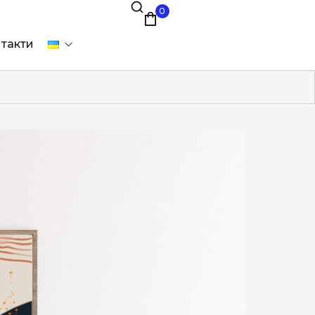
0
такти