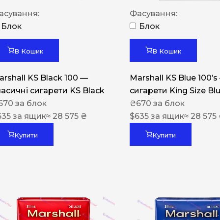
Акциз UA
асування:
Фасування:
Капсула (смак)
Блок
Блок
Manchester
В Кошик
В Кошик
Nistru
arshall KS Black 100 —
Marshall KS Blue 100’s
Leana
ласичні сигарети KS Black
сигарети King Size Bl
Montecristo
670
за блок
₴
670
за блок
635
за ящик
≈ 28 575 ₴
$
635
за ящик
≈ 28 575
ASTRU
Military
Купити
Купити
PULL
Focus
De Santis
MONUS