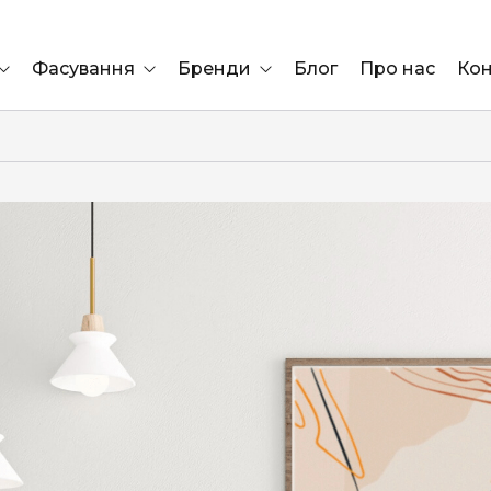
Фасування
Бренди
Блог
Про нас
Кон
Ящик
Elf Bar
Блок
Compliment
Львів
Marshall
Marlboro
OK
ÜRTA
сула)
Lifa
BRUT