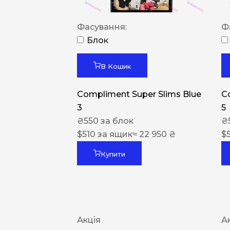
Фасування:
Ф
Блок
В Кошик
Compliment Super Slims Blue
C
3
5
₴
550
за блок
₴
$
510
за ящик
≈ 22 950 ₴
$
Купити
Акція
А