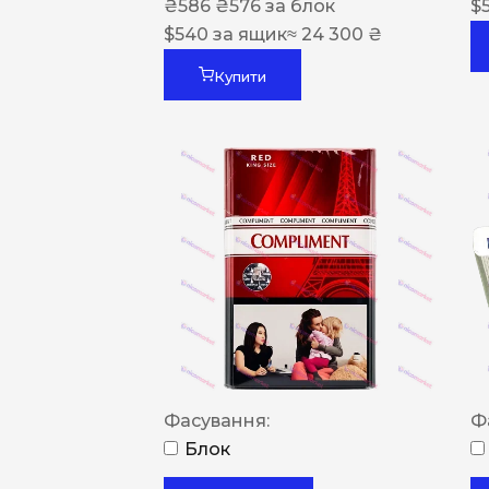
₴
586
₴
576
за блок
$
$
540
за ящик
≈ 24 300 ₴
Купити
Фасування:
Ф
Блок