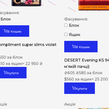
асування:
Блок
Фасування:
Блок
В Кошик
Ящик
ompliment super slims violet
В Кошик
550
за блок
DESERT Evening KS 9
510
за ящик
≈ 22 950 ₴
мʼякій пачці)
₴
605
₴
585
за блок
Купити
$
560
за ящик
≈ 25 200
Купити
кція
Акція