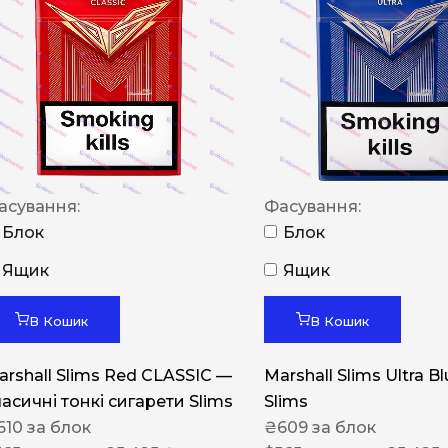
NERO
NERO
Гуцульскі
Italian Blend 821
OSCAR
асування:
Фасування:
Dandy
Блок
Блок
JM
Ящик
Ящик
MAN
Arizona
В Кошик
В Кошик
Cigaronne
arshall Slims Red CLASSIC —
Marshall Slims Ultra B
Сигарети LD
ласичні тонкі сигарети Slims
Slims
610
за блок
₴
609
за блок