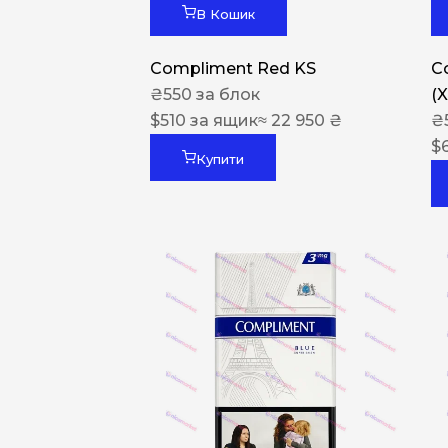
В Кошик
Compliment Red KS
C
₴
550
за блок
(
$
510
за ящик
≈ 22 950 ₴
₴
$
Купити