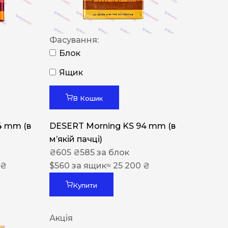
Фасування:
Блок
Ящик
В Кошик
4 mm (в
DESERT Morning KS 94 mm (в
мʼякій пачці)
₴
605
₴
585
за блок
 ₴
$
560
за ящик
≈ 25 200 ₴
Купити
Акція