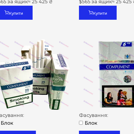
565
за ящик
≈ 25 425 ₴
$
565
за ящик
≈ 25 425
Купити
Купити
асування:
Фасування:
Блок
Блок