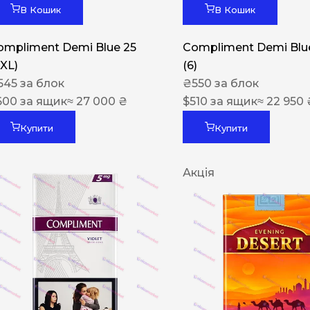
В Кошик
В Кошик
ompliment Demi Blue 25
Compliment Demi Blue
XXL)
(6)
545
за блок
₴
550
за блок
600
за ящик
≈ 27 000 ₴
$
510
за ящик
≈ 22 950 
Купити
Купити
Акція