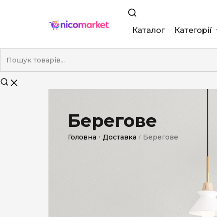
Каталог
Категорії
King Size
Demi
Super Slim
Берегове
Nano
Головна
Доставка
Берегове
/
/
Без фільтра
Duty-Free
Електронні
Смакові (кап