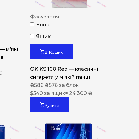
Фасування:
Блок
Ящик
 — м’які
В Кошик
ue
OK KS 100 Red — класичні
 ₴
сигарети у м’якій пачці
₴
586
₴
576
за блок
$
540
за ящик
≈ 24 300 ₴
Купити