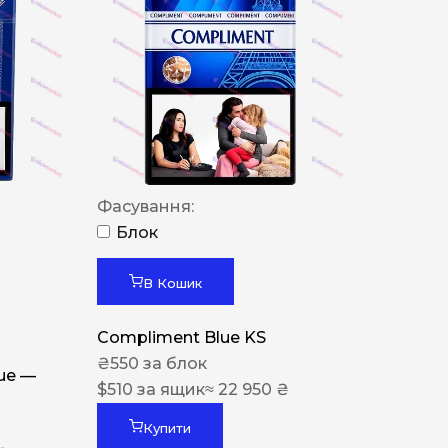
Фасування:
Блок
В Кошик
Compliment Blue KS
₴
550
за блок
lue —
$
510
за ящик
≈ 22 950 ₴
Купити