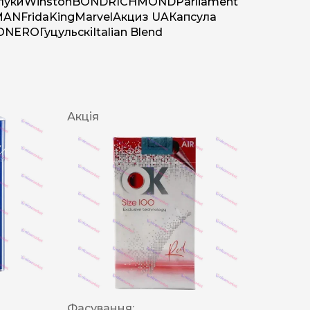
луки
Winston
BOND
RICHMOND
Parliament
MAN
Frida
King
Marvel
Акциз UA
Капсула
O
NERO
Гуцульскі
Italian Blend
Акція
Фасування: