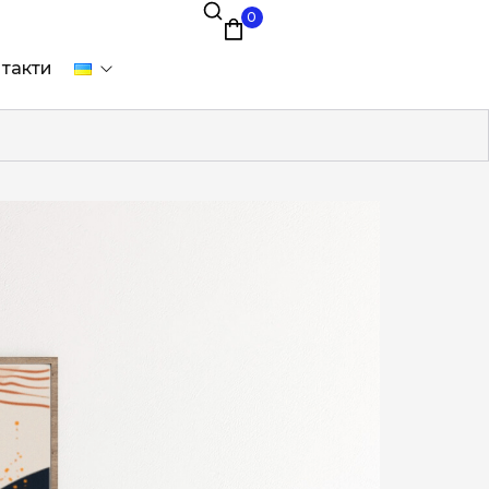
0
такти