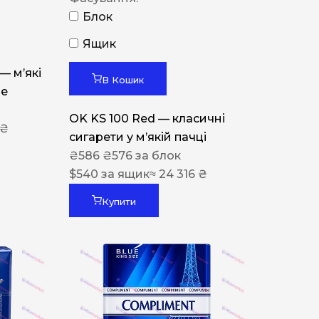
Блок
Ящик
 — м’які
В Кошик
ue
OK KS 100 Red — класичні
 ₴
сигарети у м’якій пачці
₴
586
₴
576
за блок
$
540
за ящик
≈ 24 316 ₴
Купити