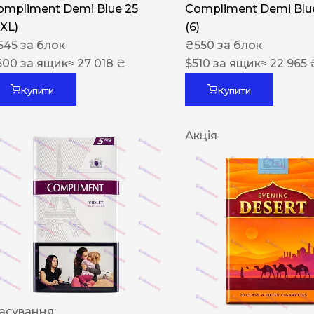
ompliment Demi Blue 25
Compliment Demi Blue
XXL)
(6)
545
за блок
₴
550
за блок
600
за ящик
≈ 27 018 ₴
$
510
за ящик
≈ 22 965 
Купити
Купити
Акція
асування: