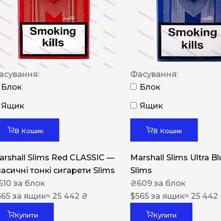
NERO
NERO
Гуцульскі
Italian Blend 821
асування:
Фасування:
OSCAR
Блок
Блок
Dandy
Ящик
Ящик
JM
В Кошик
В Кошик
MAN
arshall Slims Red CLASSIC —
Marshall Slims Ultra B
Arizona
ласичні тонкі сигарети Slims
Slims
Cigaronne
610
за блок
₴
609
за блок
565
за ящик
≈ 25 442 ₴
Сигарети LD
$
565
за ящик
≈ 25 442
Купити
Купити