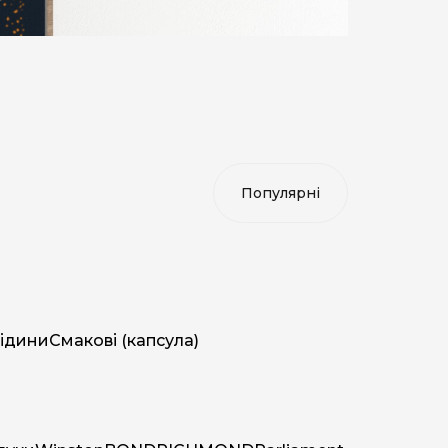
ідини
Смакові (капсула)