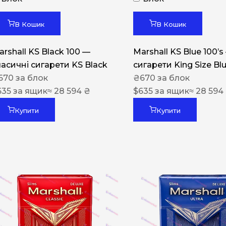
Акциз UA
Капсула (смак)
В Кошик
В Кошик
Manchester
arshall KS Black 100 —
Marshall KS Blue 100’s
Nistru
ласичні сигарети KS Black
сигарети King Size Bl
670
за блок
₴
670
за блок
Leana
635
за ящик
≈ 28 594 ₴
$
635
за ящик
≈ 28 594
Montecristo
Купити
Купити
ASTRU
Military
PULL
Focus
De Santis
MONUS