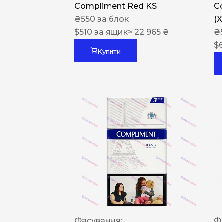
Compliment Red KS
C
₴
550
за блок
(
$
510
за ящик
≈ 22 965 ₴
₴
$
Купити
Фасування:
Ф