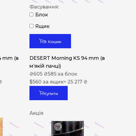
Фасування:
Блок
Ящик
В Кошик
4 mm (в
DESERT Morning KS 94 mm (в
мʼякій пачці)
₴
605
₴
585
за блок
₴
$
560
за ящик
≈ 25 217 ₴
Купити
Акція