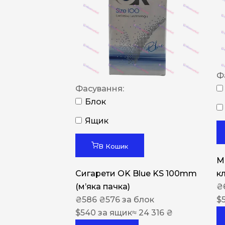
Ф
Фасування:
Блок
Ящик
В Кошик
M
Сигарети OK Blue KS 100mm
к
(м’яка пачка)
₴
₴
586
₴
576
за блок
$
$
540
за ящик
≈ 24 316 ₴