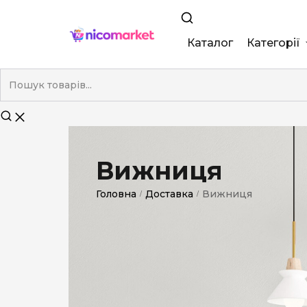
Каталог
Категорії
King Size
Demi
Super Slim
Вижниця
Nano
Головна
Доставка
Вижниця
/
/
Без фільтра
Duty-Free
Електронні
Смакові (кап