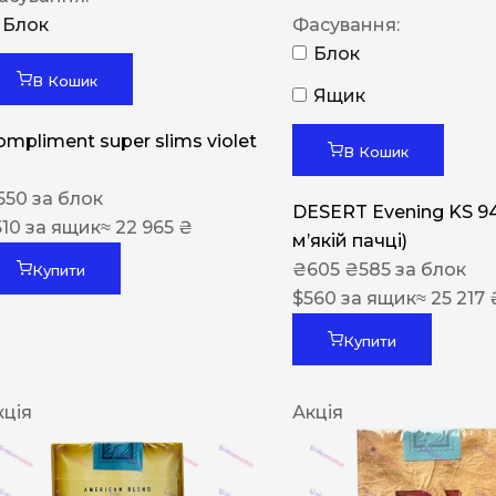
Блок
Фасування:
Блок
В Кошик
Ящик
ompliment super slims violet
В Кошик
550
за блок
DESERT Evening KS 9
510
за ящик
≈ 22 965 ₴
мʼякій пачці)
₴
605
₴
585
за блок
Купити
$
560
за ящик
≈ 25 217 
Купити
кція
Акція