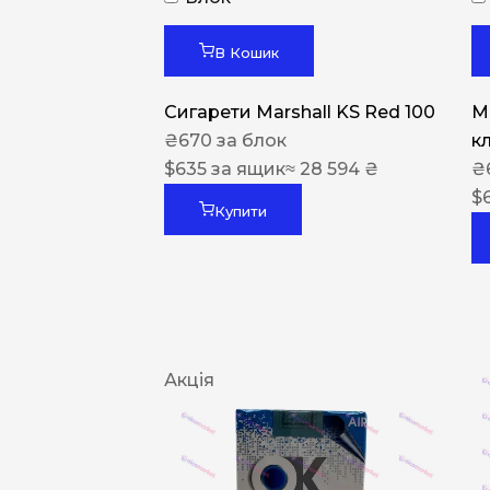
В Кошик
Сигарети Marshall KS Red 100
M
₴
670
за блок
к
$
635
за ящик
≈ 28 594 ₴
₴
$
Купити
Акція