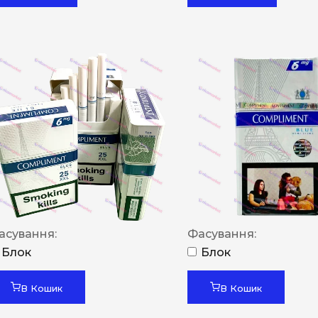
асування:
Фасування:
Блок
Блок
В Кошик
В Кошик