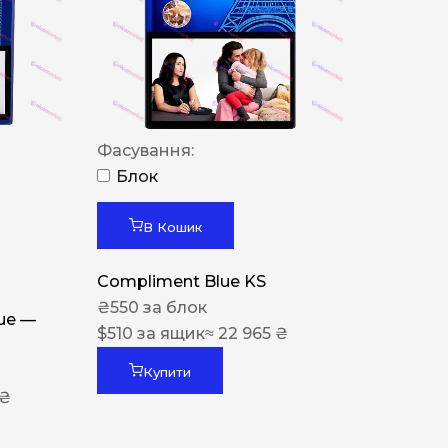
Фасування:
Блок
В Кошик
Compliment Blue KS
₴
550
за блок
lue —
$
510
за ящик
≈ 22 965 ₴
Купити
 ₴