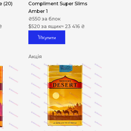
 (20)
Compliment Super Slims
Amber 1
₴
550
за блок
₴
$
520
за ящик
≈ 23 416 ₴
Купити
Акція