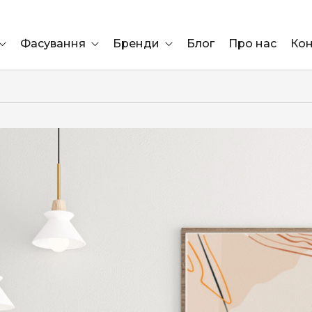
Фасування
Бренди
Блог
Про нас
Кон
Ящик
Elf Bar
Блок
Compliment
Львів
Marshall
Marlboro
OK
ÜRTA
сула)
Lifa
BRUT