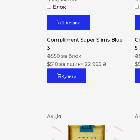
Блок
В Кошик
Compliment Super Slims Blue
C
3
5
₴
550
за блок
₴
$
510
за ящик
≈ 22 965 ₴
$
Купити
Акція
А