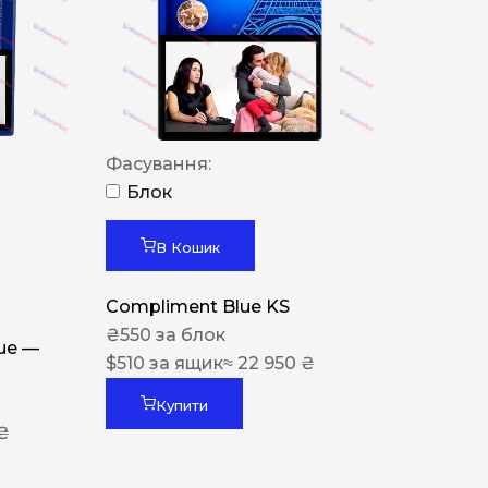
Фасування:
Блок
В Кошик
Compliment Blue KS
₴
550
за блок
lue —
$
510
за ящик
≈ 22 950 ₴
Купити
 ₴