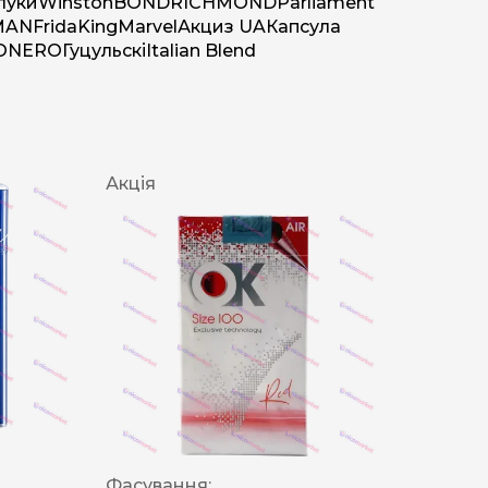
луки
Winston
BOND
RICHMOND
Parliament
MAN
Frida
King
Marvel
Акциз UA
Капсула
O
NERO
Гуцульскі
Italian Blend
Акція
Фасування: