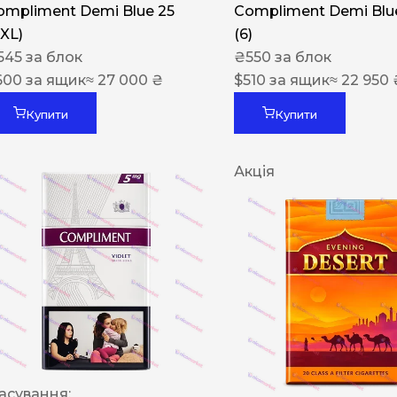
ompliment Demi Blue 25
Compliment Demi Blue
XXL)
(6)
545
за блок
₴
550
за блок
600
за ящик
≈ 27 000 ₴
$
510
за ящик
≈ 22 950 
Купити
Купити
Акція
асування: