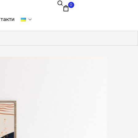
0
такти