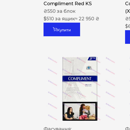
Compliment Red KS
C
₴
550
за блок
(
$
510
за ящик
≈ 22 950 ₴
₴
$
Купити
Фасування:
Ф