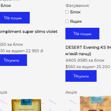
Блок
Фасування:
Блок
В Кошик
Ящик
ompliment super slims violet
В Кошик
550
за блок
DESERT Evening KS 9
510
за ящик
≈ 22 950 ₴
мʼякій пачці)
₴
605
₴
585
за блок
Купити
$
560
за ящик
≈ 25 200
Купити
кція
Акція