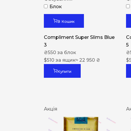
Блок
В Кошик
Compliment Super Slims Blue
C
3
5
₴
550
за блок
₴
$
510
за ящик
≈ 22 950 ₴
$
Купити
Акція
А