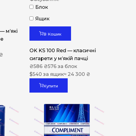
Блок
Ящик
 — м’які
В Кошик
ue
OK KS 100 Red — класичні
 ₴
сигарети у м’якій пачці
₴
586
₴
576
за блок
$
540
за ящик
≈ 24 300 ₴
Купити