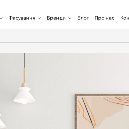
Фасування
Бренди
Блог
Про нас
Кон
Ящик
Elf Bar
Блок
Compliment
Львів
Marshall
Marlboro
OK
ÜRTA
сула)
Lifa
BRUT