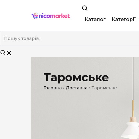
Каталог
Категорії
King Size
Demi
Super Slim
Таромське
Nano
Головна
Доставка
Таромське
/
/
Без фільтра
Duty-Free
Електронні
Смакові (кап