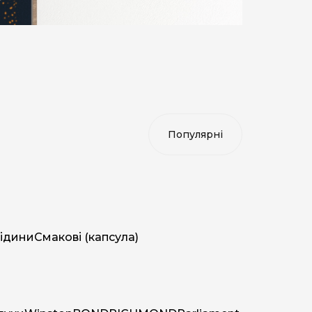
ідини
Смакові (капсула)