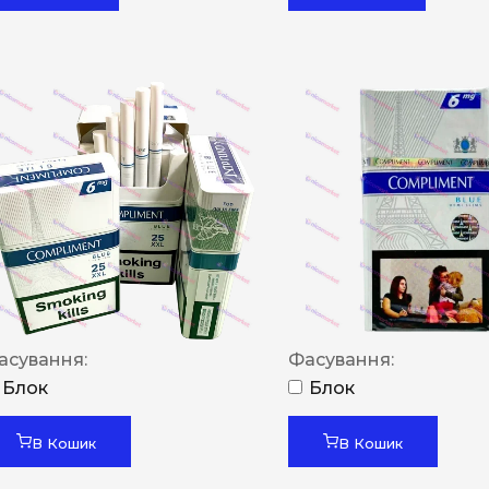
асування:
Фасування:
Блок
Блок
В Кошик
В Кошик