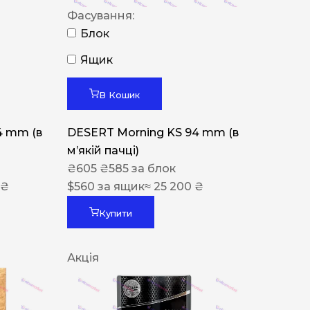
Фасування:
Блок
Ящик
В Кошик
4 mm (в
DESERT Morning KS 94 mm (в
мʼякій пачці)
₴
605
₴
585
за блок
 ₴
$
560
за ящик
≈ 25 200 ₴
Купити
Акція