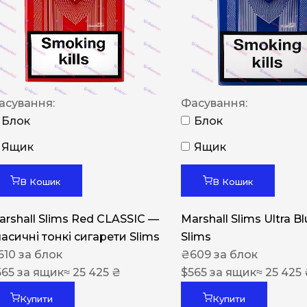
NERO
NERO
Гуцульскі
Italian Blend 821
асування:
Фасування:
OSCAR
Блок
Блок
Dandy
Ящик
Ящик
JM
В Кошик
В Кошик
MAN
arshall Slims Red CLASSIC —
Marshall Slims Ultra B
Arizona
ласичні тонкі сигарети Slims
Slims
Cigaronne
610
за блок
₴
609
за блок
565
за ящик
≈ 25 425 ₴
Сигарети LD
$
565
за ящик
≈ 25 425
Купити
Купити