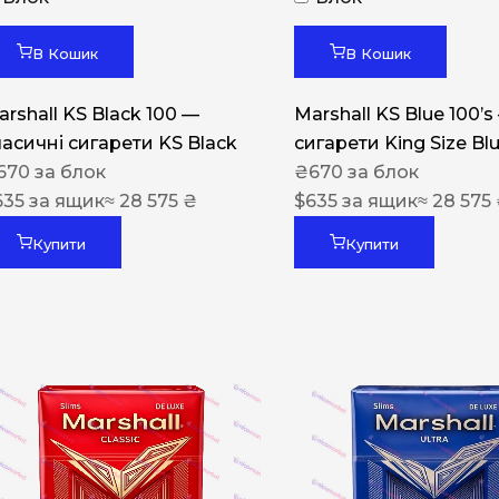
Акциз UA
Капсула (смак)
В Кошик
В Кошик
Manchester
arshall KS Black 100 —
Marshall KS Blue 100’s
Nistru
ласичні сигарети KS Black
сигарети King Size Bl
670
за блок
₴
670
за блок
Leana
635
за ящик
≈ 28 575 ₴
$
635
за ящик
≈ 28 575
Montecristo
Купити
Купити
ASTRU
Military
PULL
Focus
De Santis
MONUS