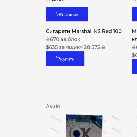
В Кошик
Сигарети Marshall KS Red 100
M
₴
670
за блок
к
$
635
за ящик
≈ 28 575 ₴
₴
$
Купити
Акція