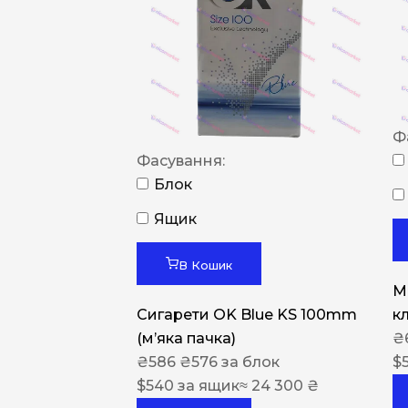
Ф
Фасування:
Блок
Ящик
В Кошик
M
Сигарети OK Blue KS 100mm
к
(м’яка пачка)
₴
₴
586
₴
576
за блок
$
$
540
за ящик
≈ 24 300 ₴