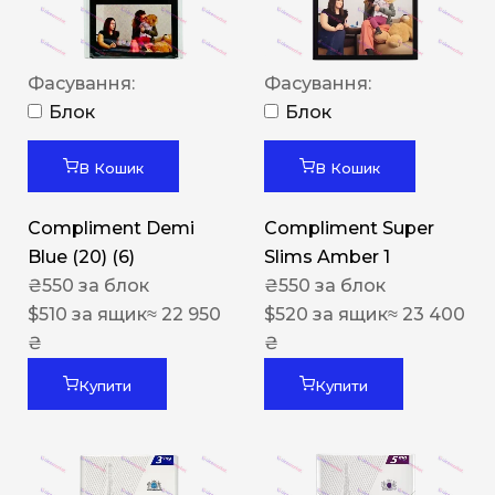
Фасування:
Фасування:
Блок
Блок
В Кошик
В Кошик
Compliment Demi
Compliment Super
Blue (20) (6)
Slims Amber 1
₴
550
за блок
₴
550
за блок
$
510
за ящик
≈ 22 950
$
520
за ящик
≈ 23 400
₴
₴
Купити
Купити