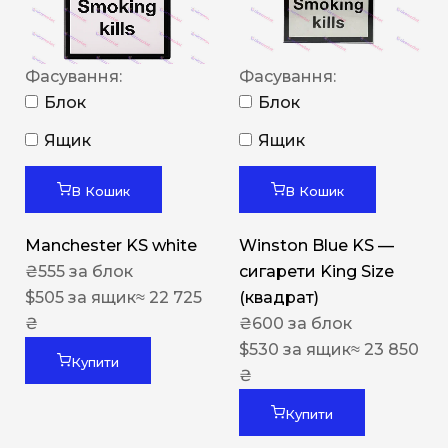
Фасування:
Фасування:
Блок
Блок
Ящик
Ящик
В Кошик
В Кошик
Manchester KS white
Winston Blue KS —
₴
555
за блок
сигарети King Size
$
505
за ящик
≈ 22 725
(квадрат)
₴
₴
600
за блок
$
530
за ящик
≈ 23 850
Купити
₴
Купити