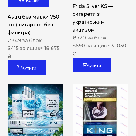
В Кошик
Frida Silver KS —
сигарети з
Astru без марки 750
українським
шт ( сигареты без
акцизом
фильтра)
₴
720
за блок
₴
349
за блок
$
690
за ящик
≈ 31 050
$
415
за ящик
≈ 18 675
₴
₴
Купити
Купити