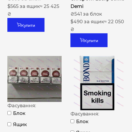
$
565
за ящик
≈ 25 425
Demi
₴
₴
541
за блок
$
490
за ящик
≈ 22 050
Купити
₴
Купити
Фасування:
Блок
Фасування:
Блок
Ящик