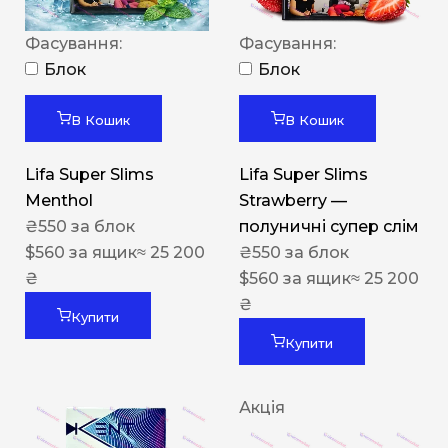
Фасування:
Фасування:
Блок
Блок
В Кошик
В Кошик
Lifa Super Slims
Lifa Super Slims
Menthol
Strawberry —
₴
550
за блок
полуничні супер слім
$
560
за ящик
≈ 25 200
₴
550
за блок
₴
$
560
за ящик
≈ 25 200
₴
Купити
Купити
Акція