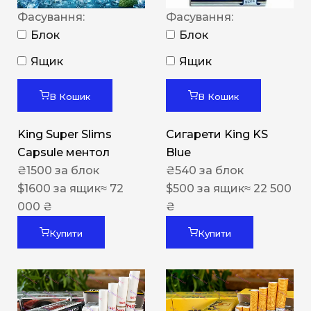
Фасування:
Фасування:
Блок
Блок
Ящик
Ящик
В Кошик
В Кошик
King Super Slims
Сигарети King KS
Capsule ментол
Blue
₴
1500
за блок
₴
540
за блок
$
1600
за ящик
≈ 72
$
500
за ящик
≈ 22 500
000 ₴
₴
Купити
Купити