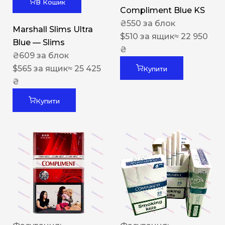
В Кошик
Compliment Blue KS
₴
550
за блок
Marshall Slims Ultra
$
510
за ящик
≈ 22 950
Blue — Slims
₴
₴
609
за блок
$
565
за ящик
≈ 25 425
Купити
₴
Купити