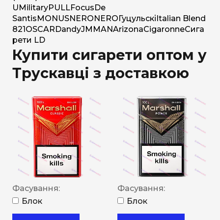
U
Military
PULL
Focus
De
Santis
MONUS
NERO
NERO
Гуцульскі
Italian Blend
821
OSCAR
Dandy
JM
MAN
Arizona
Cigaronne
Сига
рети LD
Купити сигарети оптом у
Трускавці з доставкою
Фасування:
Фасування:
Блок
Блок