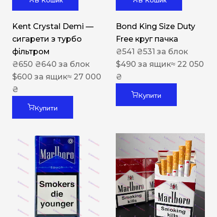
В Кошик
В Кошик
Kent Crystal Demi —
Bond King Size Duty
сигарети з турбо
Free круг пачка
фільтром
₴
541
₴
531
за блок
₴
650
₴
640
за блок
$
490
за ящик
≈ 22 050
$
600
за ящик
≈ 27 000
₴
₴
Купити
Купити