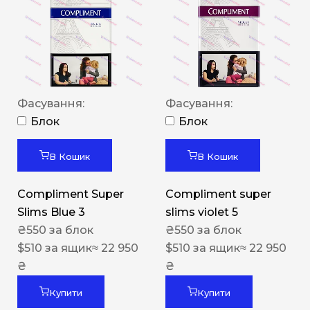
Фасування:
Фасування:
Блок
Блок
В Кошик
В Кошик
Compliment Super
Compliment super
Slims Blue 3
slims violet 5
₴
550
за блок
₴
550
за блок
$
510
за ящик
≈ 22 950
$
510
за ящик
≈ 22 950
₴
₴
Купити
Купити