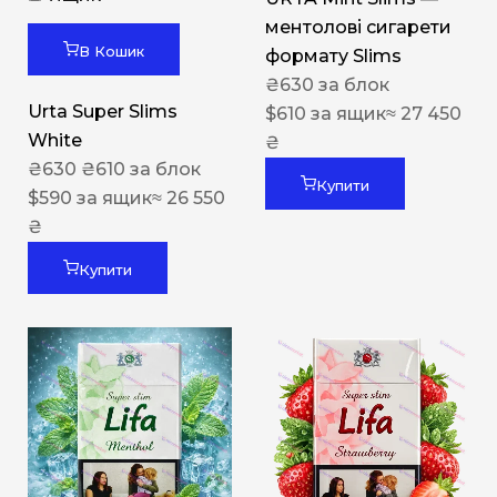
ментолові сигарети
В Кошик
формату Slims
₴
630
за блок
Urta Super Slims
$
610
за ящик
≈ 27 450
White
₴
₴
630
₴
610
за блок
Купити
$
590
за ящик
≈ 26 550
₴
Купити