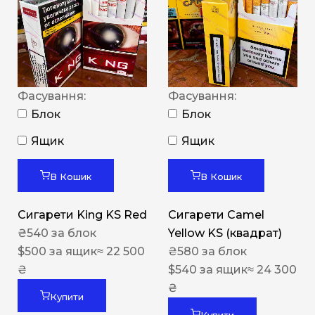
Фасування:
Фасування:
Блок
Блок
Ящик
Ящик
В Кошик
В Кошик
Сигарети King KS Red
Сигарети Camel
₴
540
за блок
Yellow KS (квадрат)
$
500
за ящик
≈ 22 500
₴
580
за блок
₴
$
540
за ящик
≈ 24 300
₴
Купити
Купити