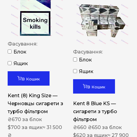
Фасування:
Блок
Фасування:
Блок
Ящик
Ящик
В Кошик
В Кошик
Kent (8) King Size —
Черновцы сигарети з
Kent 8 Blue KS —
турбо фільтром
сигарети з турбо
₴
670
за блок
фільтром
$
700
за ящик
≈ 31 500
₴
660
₴
650
за блок
₴
$
620
за ящик
≈ 27 900