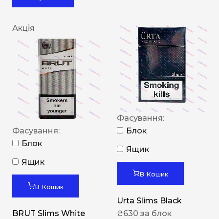
Акція
Фасування:
Фасування:
Блок
Блок
Ящик
Ящик
В Кошик
В Кошик
Urta Slims Black
BRUT Slims White
₴
630
за блок