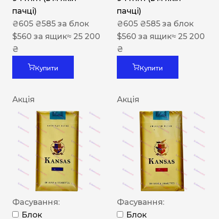
пачці)
пачці)
₴
605
₴
585
за блок
₴
605
₴
585
за блок
$
560
за ящик
≈ 25 200
$
560
за ящик
≈ 25 200
₴
₴
Купити
Купити
Акція
Акція
Фасування:
Фасування:
Блок
Блок