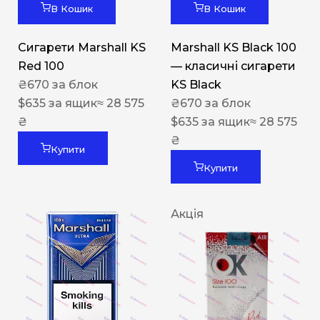
В Кошик
В Кошик
Сигарети Marshall KS
Marshall KS Black 100
Red 100
— класичні сигарети
₴
670
за блок
KS Black
$
635
за ящик
≈ 28 575
₴
670
за блок
₴
$
635
за ящик
≈ 28 575
₴
Купити
Купити
Акція