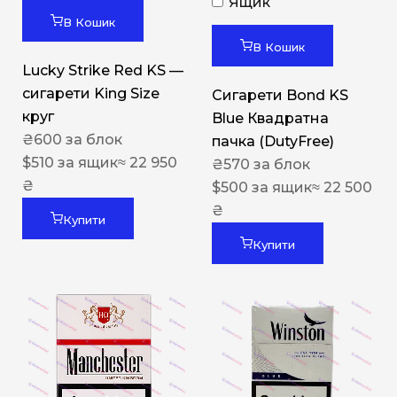
Ящик
В Кошик
В Кошик
Lucky Strike Red KS —
сигарети King Size
Сигарети Bond KS
круг
Blue Квадратна
₴
600
за блок
пачка (DutyFree)
$
510
за ящик
≈ 22 950
₴
570
за блок
₴
$
500
за ящик
≈ 22 500
₴
Купити
Купити