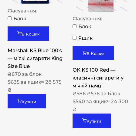
Фасування:
Блок
Фасування:
Блок
В Кошик
Ящик
Marshall KS Blue 100’s
В Кошик
— м’які сигарети King
Size Blue
OK KS 100 Red —
₴
670
за блок
класичні сигарети у
$
635
за ящик
≈ 28 575
м’якій пачці
₴
₴
586
₴
576
за блок
$
540
за ящик
≈ 24 300
Купити
₴
Купити