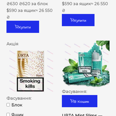
₴
630
₴
620
за блок
$
590
за ящик
≈ 26 550
$
590
за ящик
≈ 26 550
₴
₴
Купити
Купити
Акція
Фасування:
Фасування:
В Кошик
Блок
Ящик
URTA Mint Slims —