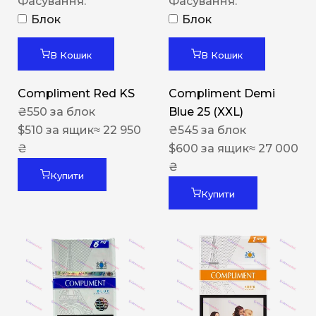
Фасування:
Фасування:
Блок
Блок
В Кошик
В Кошик
Compliment Red KS
Compliment Demi
₴
550
за блок
Blue 25 (XXL)
$
510
за ящик
≈ 22 950
₴
545
за блок
₴
$
600
за ящик
≈ 27 000
₴
Купити
Купити