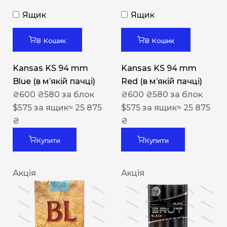
Ящик
Ящик
В Кошик
В Кошик
Kansas KS 94 mm
Kansas KS 94 mm
Blue (в мʼякій пачці)
Red (в мʼякій пачці)
₴
600
₴
580
за блок
₴
600
₴
580
за блок
$
575
за ящик
≈ 25 875
$
575
за ящик
≈ 25 875
₴
₴
Купити
Купити
Акція
Акція