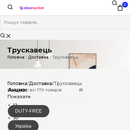
0
Трускавець
Головна
Доставка
Трускавець
/
/
Головна
/
Доставка
/
Трускавець
Акциз:
Показано всі 170 товарів
Показати
12
DUTY-FREE
15
30
Україна