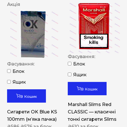
Акція
Фасування:
Фасування:
Блок
Блок
Ящик
Ящик
В Кошик
В Кошик
Marshall Slims Red
Сигарети OK Blue KS
CLASSIC — класичні
100mm (м’яка пачка)
тонкі сигарети Slims
₴
586
₴
576
за блок
₴
610
за блок