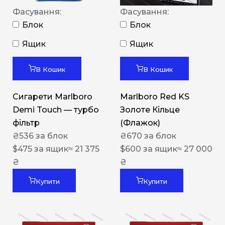
Фасування:
Фасування:
Блок
Блок
Ящик
Ящик
В Кошик
В Кошик
Сигарети Marlboro
Marlboro Red KS
Demi Touch — турбо
Золоте Кільце
фільтр
(Флажок)
₴
536
за блок
₴
670
за блок
$
475
за ящик
≈ 21 375
$
600
за ящик
≈ 27 000
₴
₴
Купити
Купити