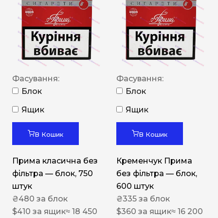
Фасування:
Фасування:
Блок
Блок
Ящик
Ящик
В Кошик
В Кошик
Прима класична без
Кременчук Прима
фільтра — блок, 750
без фільтра — блок,
штук
600 штук
₴
480
за блок
₴
335
за блок
$
410
за ящик
≈ 18 450
$
360
за ящик
≈ 16 200