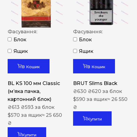
Фасування:
Фасування:
Блок
Блок
Ящик
Ящик
В Кошик
В Кошик
BL KS 100 мм Classic
BRUT Slims Black
(м’яка пачка,
₴
630
₴
620
за блок
картонний блок)
$
590
за ящик
≈ 26 550
₴
613
₴
593
за блок
₴
$
570
за ящик
≈ 25 650
Купити
₴
Купити