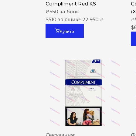
Compliment Red KS
C
₴
550
за блок
(
$
510
за ящик
≈ 22 950 ₴
₴
$
Купити
Фасування:
Ф