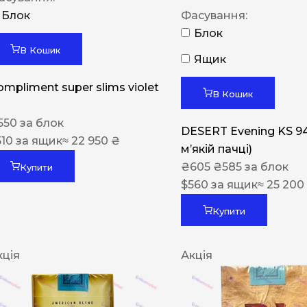
Блок
Фасування:
Блок
В Кошик
Ящик
ompliment super slims violet
В Кошик
550
за блок
DESERT Evening KS 9
510
за ящик
≈ 22 950 ₴
мʼякій пачці)
₴
605
₴
585
за блок
Купити
$
560
за ящик
≈ 25 200
Купити
кція
Акція