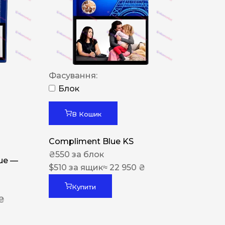
Фасування:
Блок
В Кошик
Compliment Blue KS
₴
550
за блок
lue —
$
510
за ящик
≈ 22 950 ₴
Купити
 ₴