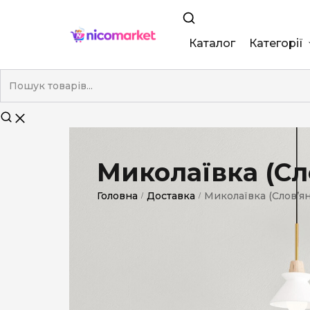
Каталог
Категорії
King Size
Demi
Super Slim
Миколаївка (Сл
Nano
Головна
Доставка
Миколаївка (Слов’ян
/
/
Без фільтра
Duty-Free
Електронні
Смакові (кап