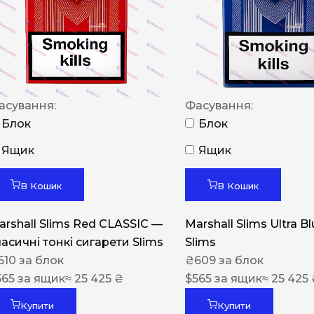
NERO
NERO
Гуцульскі
Italian Blend 821
асування:
Фасування:
OSCAR
Блок
Блок
Dandy
Ящик
Ящик
JM
В Кошик
В Кошик
MAN
arshall Slims Red CLASSIC —
Marshall Slims Ultra B
Arizona
ласичні тонкі сигарети Slims
Slims
Cigaronne
610
за блок
₴
609
за блок
565
за ящик
≈ 25 425 ₴
Сигарети LD
$
565
за ящик
≈ 25 425
Купити
Купити