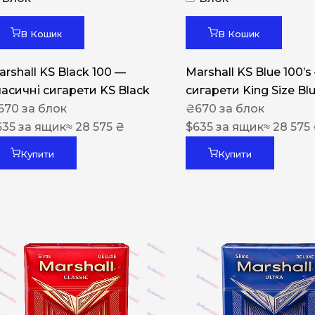
Акциз UA
Капсула (смак)
В Кошик
В Кошик
Manchester
arshall KS Black 100 —
Marshall KS Blue 100’s
Nistru
ласичні сигарети KS Black
сигарети King Size Bl
670
за блок
₴
670
за блок
Leana
635
за ящик
≈ 28 575 ₴
$
635
за ящик
≈ 28 575
Montecristo
Купити
Купити
ASTRU
Military
PULL
Focus
De Santis
MONUS