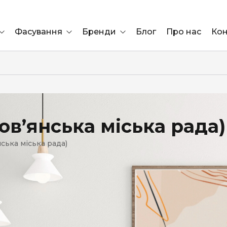
Фасування
Бренди
Блог
Про нас
Кон
Ящик
Elf Bar
Блок
Compliment
Львів
ов’янська міська рада)
Marshall
ська міська рада)
Marlboro
OK
ÜRTA
сула)
Lifa
BRUT