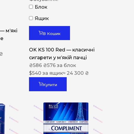
Блок
Ящик
 — м’які
В Кошик
ue
OK KS 100 Red — класичні
 ₴
сигарети у м’якій пачці
₴
586
₴
576
за блок
$
540
за ящик
≈ 24 300 ₴
Купити