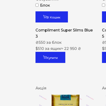
Блок
В Кошик
Compliment Super Slims Blue
C
3
5
₴
550
за блок
₴
$
510
за ящик
≈ 22 950 ₴
$
Купити
Акція
А