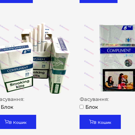
асування:
Фасування:
Блок
Блок
В Кошик
В Кошик