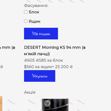
Фасування:
Блок
Ящик
В Кошик
4 mm (в
DESERT Morning KS 94 mm (в
мʼякій пачці)
₴
605
₴
585
за блок
 ₴
$
560
за ящик
≈ 25 200 ₴
Купити
Акція