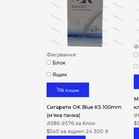
Ф
Фасування:
Блок
Ящик
В Кошик
M
Сигарети OK Blue KS 100mm
к
(м’яка пачка)
₴
₴
586
₴
576
за блок
$
$
540
за ящик
≈ 24 300 ₴