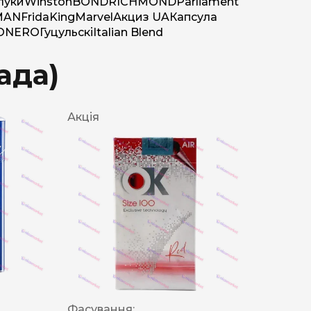
луки
Winston
BOND
RICHMOND
Parliament
MAN
Frida
King
Marvel
Акциз UA
Капсула
O
NERO
Гуцульскі
Italian Blend
ада)
Акція
Фасування: