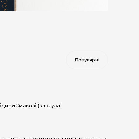
ідини
Смакові (капсула)