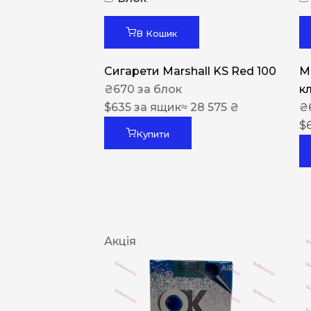
В Кошик
Сигарети Marshall KS Red 100
M
₴
670
за блок
к
$
635
за ящик
≈ 28 575 ₴
₴
$
Купити
Акція