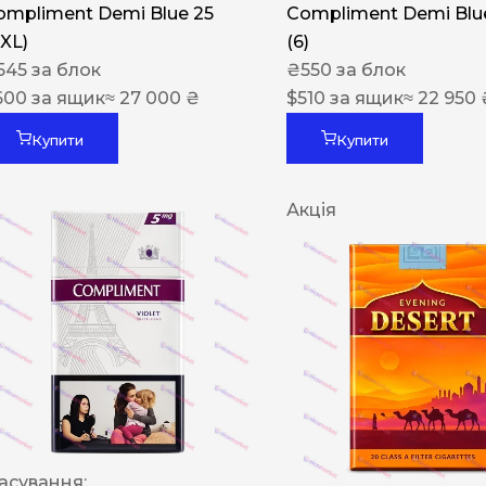
ompliment Demi Blue 25
Compliment Demi Blue
XXL)
(6)
545
за блок
₴
550
за блок
600
за ящик
≈ 27 000 ₴
$
510
за ящик
≈ 22 950 
Купити
Купити
Акція
асування: