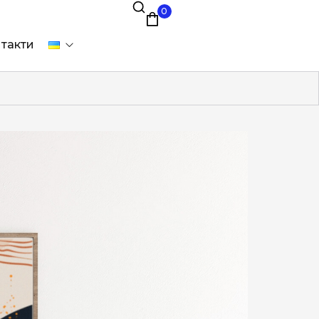
0
такти