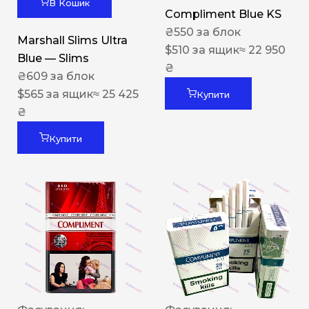
В Кошик
Compliment Blue KS
₴
550
за блок
Marshall Slims Ultra
$
510
за ящик
≈ 22 950
Blue — Slims
₴
₴
609
за блок
$
565
за ящик
≈ 25 425
Купити
₴
Купити