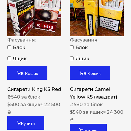
Фасування:
Фасування:
Блок
Блок
Ящик
Ящик
В Кошик
В Кошик
Сигарети King KS Red
Сигарети Camel
₴
540
за блок
Yellow KS (квадрат)
$
500
за ящик
≈ 22 500
₴
580
за блок
₴
$
540
за ящик
≈ 24 300
₴
Купити
Купити