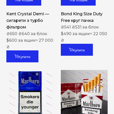
В Кошик
В Кошик
Kent Crystal Demi —
Bond King Size Duty
сигарети з турбо
Free круг пачка
фільтром
₴
541
₴
531
за блок
₴
650
₴
640
за блок
$
490
за ящик
≈ 22 050
$
600
за ящик
≈ 27 000
₴
₴
Купити
Купити