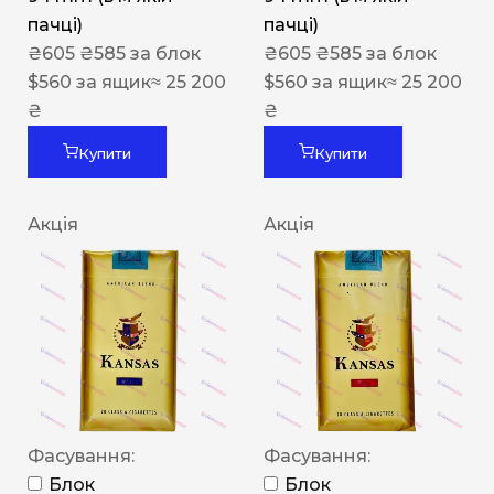
пачці)
пачці)
₴
605
₴
585
за блок
₴
605
₴
585
за блок
$
560
за ящик
≈ 25 200
$
560
за ящик
≈ 25 200
₴
₴
Купити
Купити
Акція
Акція
Фасування:
Фасування:
Блок
Блок