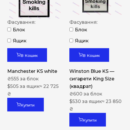
Фасування:
Фасування:
Блок
Блок
Ящик
Ящик
В Кошик
В Кошик
Manchester KS white
Winston Blue KS —
₴
555
за блок
сигарети King Size
$
505
за ящик
≈ 22 725
(квадрат)
₴
₴
600
за блок
$
530
за ящик
≈ 23 850
Купити
₴
Купити