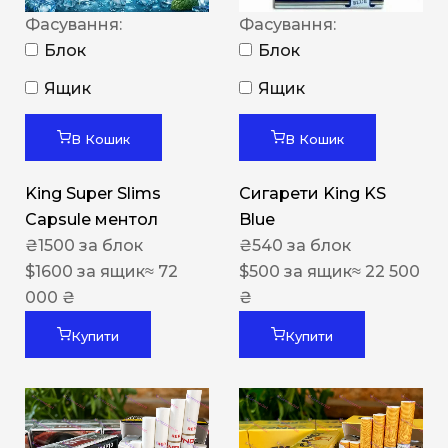
Фасування:
Фасування:
Блок
Блок
Ящик
Ящик
В Кошик
В Кошик
King Super Slims
Сигарети King KS
Capsule ментол
Blue
₴
1500
за блок
₴
540
за блок
$
1600
за ящик
≈ 72
$
500
за ящик
≈ 22 500
000 ₴
₴
Купити
Купити