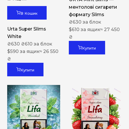
ментолові сигарети
В Кошик
формату Slims
₴
630
за блок
Urta Super Slims
$
610
за ящик
≈ 27 450
White
₴
₴
630
₴
610
за блок
Купити
$
590
за ящик
≈ 26 550
₴
Купити