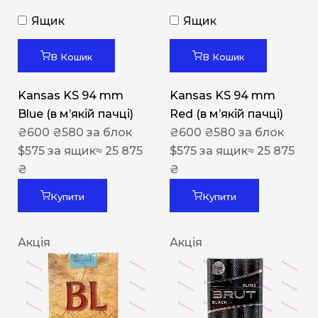
Ящик
Ящик
В Кошик
В Кошик
Kansas KS 94 mm
Kansas KS 94 mm
Blue (в мʼякій пачці)
Red (в мʼякій пачці)
₴
600
₴
580
за блок
₴
600
₴
580
за блок
$
575
за ящик
≈ 25 875
$
575
за ящик
≈ 25 875
₴
₴
Купити
Купити
Акція
Акція