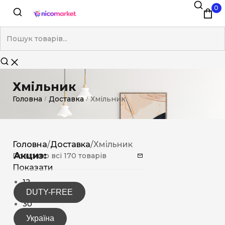
0
Хмільник
Головна
Доставка
Хмільник
/
/
Головна
/
Доставка
/
Хмільник
Акциз:
Показано всі 170 товарів
Показати
12
DUTY-FREE
15
30
Україна