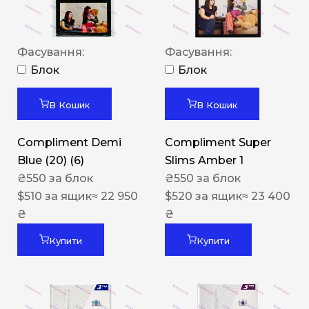
Фасування:
Фасування:
Блок
Блок
В Кошик
В Кошик
Compliment Demi
Compliment Super
Blue (20) (6)
Slims Amber 1
₴
550
за блок
₴
550
за блок
$
510
за ящик
≈ 22 950
$
520
за ящик
≈ 23 400
₴
₴
Купити
Купити