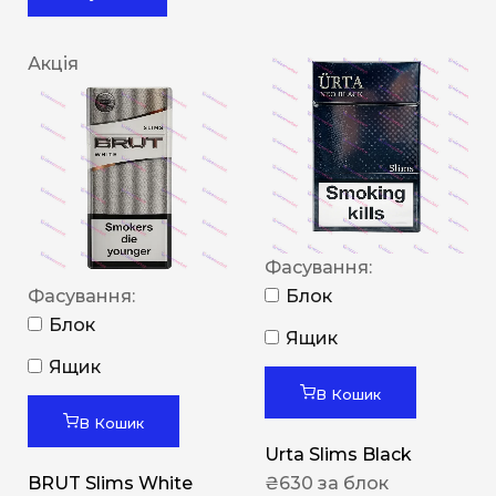
Акція
Фасування:
Фасування:
Блок
Блок
Ящик
Ящик
В Кошик
В Кошик
Urta Slims Black
BRUT Slims White
₴
630
за блок