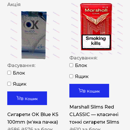
Акція
Фасування:
Фасування:
Блок
Блок
Ящик
Ящик
В Кошик
В Кошик
Marshall Slims Red
Сигарети OK Blue KS
CLASSIC — класичні
100mm (м’яка пачка)
тонкі сигарети Slims
₴
586
₴
576
за блок
₴
610
за блок