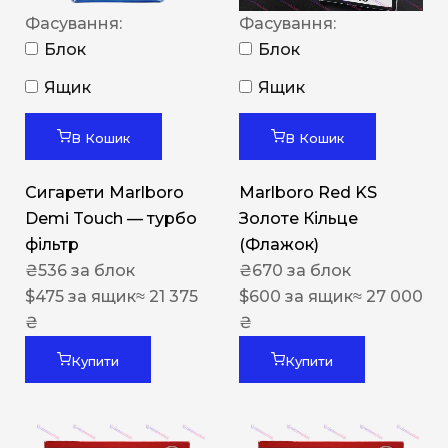
Фасування:
Фасування:
Блок
Блок
Ящик
Ящик
В Кошик
В Кошик
Сигарети Marlboro
Marlboro Red KS
Demi Touch — турбо
Золоте Кільце
фільтр
(Флажок)
₴
536
за блок
₴
670
за блок
$
475
за ящик
≈ 21 375
$
600
за ящик
≈ 27 000
₴
₴
Купити
Купити