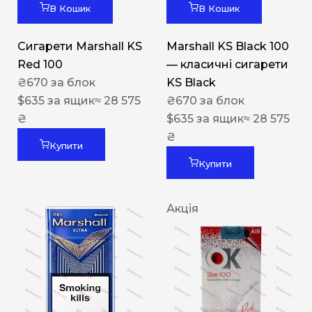
В Кошик
В Кошик
Сигарети Marshall KS
Marshall KS Black 100
Red 100
— класичні сигарети
₴
670
за блок
KS Black
$
635
за ящик
≈ 28 575
₴
670
за блок
₴
$
635
за ящик
≈ 28 575
₴
Купити
Купити
Акція