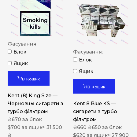
Фасування:
Блок
Фасування:
Блок
Ящик
Ящик
В Кошик
В Кошик
Kent (8) King Size —
Черновцы сигарети з
Kent 8 Blue KS —
турбо фільтром
сигарети з турбо
₴
670
за блок
фільтром
$
700
за ящик
≈ 31 500
₴
660
₴
650
за блок
₴
$
620
за ящик
≈ 27 900