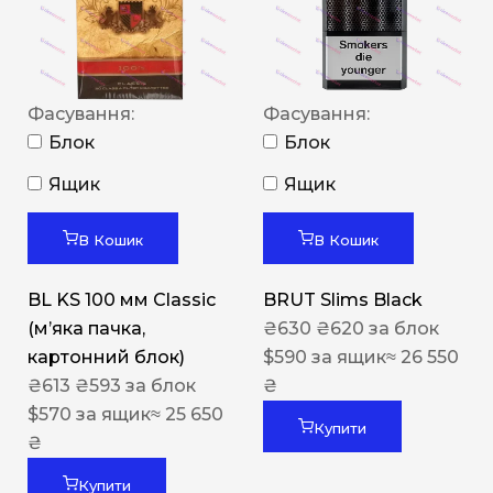
Фасування:
Фасування:
Блок
Блок
Ящик
Ящик
В Кошик
В Кошик
BL KS 100 мм Classic
BRUT Slims Black
(м’яка пачка,
₴
630
₴
620
за блок
картонний блок)
$
590
за ящик
≈ 26 550
₴
613
₴
593
за блок
₴
$
570
за ящик
≈ 25 650
Купити
₴
Купити