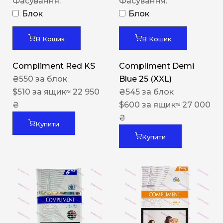
Фасування:
Фасування:
Блок
Блок
В Кошик
В Кошик
Compliment Red KS
Compliment Demi
₴
550
за блок
Blue 25 (XXL)
$
510
за ящик
≈ 22 950
₴
545
за блок
₴
$
600
за ящик
≈ 27 000
₴
Купити
Купити