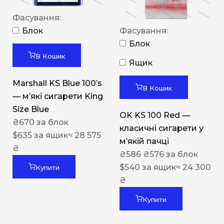
Фасування:
Блок
Фасування:
Блок
В Кошик
Ящик
Marshall KS Blue 100’s
В Кошик
— м’які сигарети King
Size Blue
OK KS 100 Red —
₴
670
за блок
класичні сигарети у
$
635
за ящик
≈ 28 575
м’якій пачці
₴
₴
586
₴
576
за блок
$
540
за ящик
≈ 24 300
Купити
₴
Купити