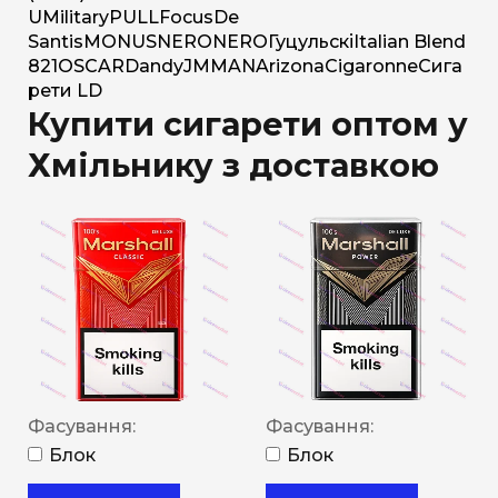
U
Military
PULL
Focus
De
Santis
MONUS
NERO
NERO
Гуцульскі
Italian Blend
821
OSCAR
Dandy
JM
MAN
Arizona
Cigaronne
Сига
рети LD
Купити сигарети оптом у
Хмільнику з доставкою
Фасування:
Фасування:
Блок
Блок