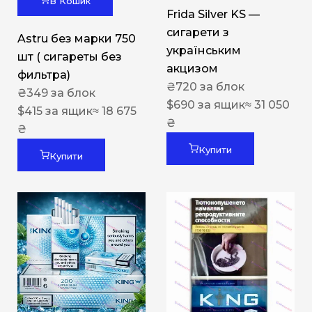
В Кошик
Frida Silver KS —
сигарети з
Astru без марки 750
українським
шт ( сигареты без
акцизом
фильтра)
₴
720
за блок
₴
349
за блок
$
690
за ящик
≈ 31 050
$
415
за ящик
≈ 18 675
₴
₴
Купити
Купити