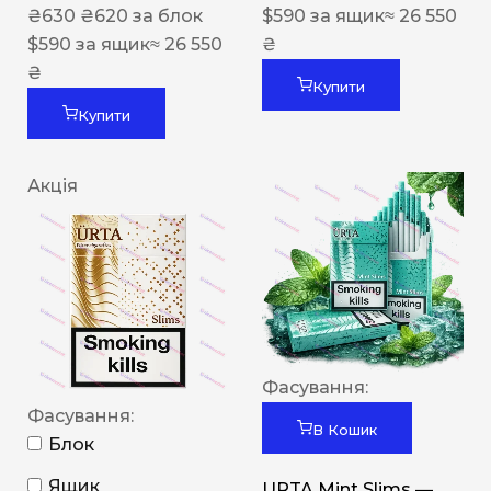
₴
630
₴
620
за блок
$
590
за ящик
≈ 26 550
$
590
за ящик
≈ 26 550
₴
₴
Купити
Купити
Акція
Фасування:
Фасування:
В Кошик
Блок
Ящик
URTA Mint Slims —