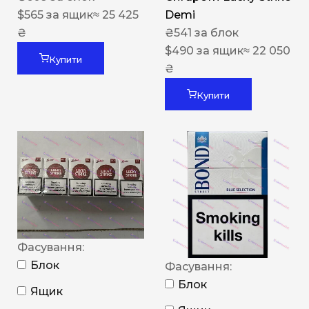
$
565
за ящик
≈ 25 425
Demi
₴
₴
541
за блок
$
490
за ящик
≈ 22 050
Купити
₴
Купити
Фасування:
Блок
Фасування:
Блок
Ящик