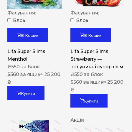
Фасування:
Фасування:
Блок
Блок
В Кошик
В Кошик
Lifa Super Slims
Lifa Super Slims
Menthol
Strawberry —
₴
550
за блок
полуничні супер слім
$
560
за ящик
≈ 25 200
₴
550
за блок
₴
$
560
за ящик
≈ 25 200
₴
Купити
Купити
Акція