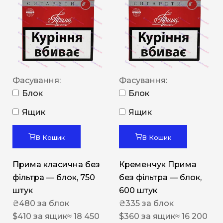
Фасування:
Фасування:
Блок
Блок
Ящик
Ящик
В Кошик
В Кошик
Прима класична без
Кременчук Прима
фільтра — блок, 750
без фільтра — блок,
штук
600 штук
₴
480
за блок
₴
335
за блок
$
410
за ящик
≈ 18 450
$
360
за ящик
≈ 16 200