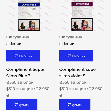
Фасування:
Фасування:
Блок
Блок
В Кошик
В Кошик
Compliment Super
Compliment super
Slims Blue 3
slims violet 5
₴
550
за блок
₴
550
за блок
$
510
за ящик
≈ 22 950
$
510
за ящик
≈ 22 950
₴
₴
Купити
Купити