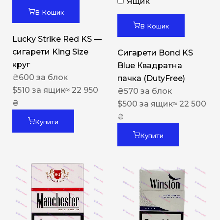
Ящик
В Кошик
В Кошик
Lucky Strike Red KS —
сигарети King Size
Сигарети Bond KS
круг
Blue Квадратна
₴
600
за блок
пачка (DutyFree)
$
510
за ящик
≈ 22 950
₴
570
за блок
₴
$
500
за ящик
≈ 22 500
₴
Купити
Купити