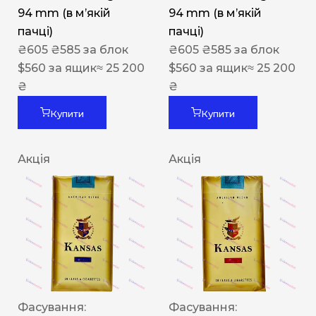
94 mm (в мʼякій
94 mm (в мʼякій
пачці)
пачці)
₴
605
₴
585
за блок
₴
605
₴
585
за блок
$
560
за ящик
≈ 25 200
$
560
за ящик
≈ 25 200
₴
₴
Купити
Купити
Акція
Акція
Фасування:
Фасування: