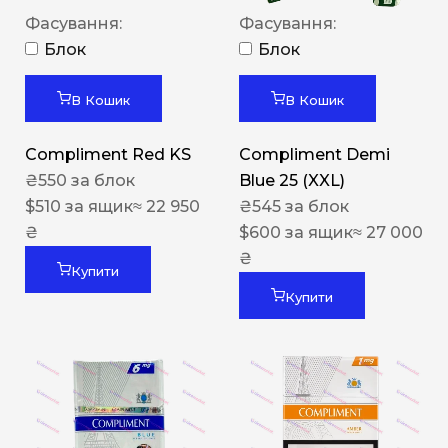
Фасування:
Фасування:
Блок
Блок
В Кошик
В Кошик
Compliment Red KS
Compliment Demi
₴
550
за блок
Blue 25 (XXL)
$
510
за ящик
≈ 22 950
₴
545
за блок
₴
$
600
за ящик
≈ 27 000
₴
Купити
Купити