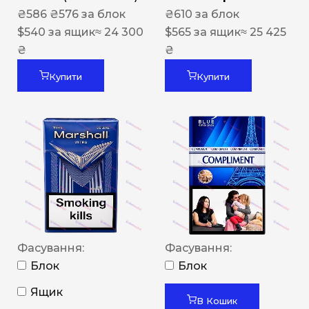
₴
586
₴
576
за блок
₴
610
за блок
$
540
за ящик
≈ 24 300
$
565
за ящик
≈ 25 425
₴
₴
Купити
Купити
Фасування:
Фасування:
Блок
Блок
Ящик
В Кошик