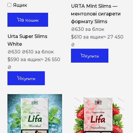
Ящик
URTA Mint Slims —
ментолові сигарети
В Кошик
формату Slims
₴
630
за блок
Urta Super Slims
$
610
за ящик
≈ 27 450
White
₴
₴
630
₴
610
за блок
Купити
$
590
за ящик
≈ 26 550
₴
Купити