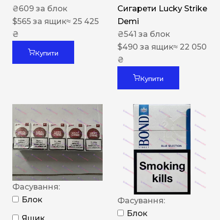
₴
609
за блок
Сигарети Lucky Strike
$
565
за ящик
≈ 25 425
Demi
₴
₴
541
за блок
$
490
за ящик
≈ 22 050
Купити
₴
Купити
Фасування:
Блок
Фасування:
Блок
Ящик