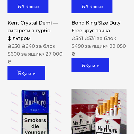
В Кошик
В Кошик
Kent Crystal Demi —
Bond King Size Duty
сигарети з турбо
Free круг пачка
фільтром
₴
541
₴
531
за блок
₴
650
₴
640
за блок
$
490
за ящик
≈ 22 050
$
600
за ящик
≈ 27 000
₴
₴
Купити
Купити