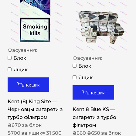
Фасування:
Блок
Фасування:
Блок
Ящик
Ящик
В Кошик
В Кошик
Kent (8) King Size —
Черновцы сигарети з
Kent 8 Blue KS —
турбо фільтром
сигарети з турбо
₴
670
за блок
фільтром
$
700
за ящик
≈ 31 500
₴
660
₴
650
за блок