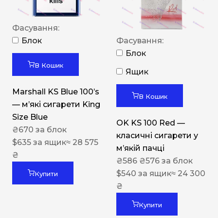
Фасування:
Блок
Фасування:
Блок
В Кошик
Ящик
Marshall KS Blue 100’s
В Кошик
— м’які сигарети King
Size Blue
OK KS 100 Red —
₴
670
за блок
класичні сигарети у
$
635
за ящик
≈ 28 575
м’якій пачці
₴
₴
586
₴
576
за блок
$
540
за ящик
≈ 24 300
Купити
₴
Купити