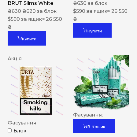
BRUT Slims White
₴
630
за блок
₴
630
₴
620
за блок
$
590
за ящик
≈ 26 550
$
590
за ящик
≈ 26 550
₴
₴
Купити
Купити
Акція
Фасування:
Фасування:
В Кошик
Блок