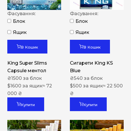
Фасування:
Фасування:
Блок
Блок
Ящик
Ящик
В Кошик
В Кошик
King Super Slims
Сигарети King KS
Capsule ментол
Blue
₴
1500
за блок
₴
540
за блок
$
1600
за ящик
≈ 72
$
500
за ящик
≈ 22 500
000 ₴
₴
Купити
Купити