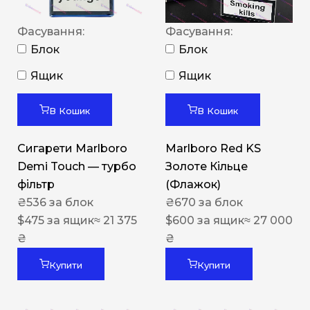
Фасування:
Фасування:
Блок
Блок
Ящик
Ящик
В Кошик
В Кошик
Сигарети Marlboro
Marlboro Red KS
Demi Touch — турбо
Золоте Кільце
фільтр
(Флажок)
₴
536
за блок
₴
670
за блок
$
475
за ящик
≈ 21 375
$
600
за ящик
≈ 27 000
₴
₴
Купити
Купити