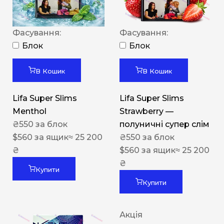
Фасування:
Фасування:
Блок
Блок
В Кошик
В Кошик
Lifa Super Slims
Lifa Super Slims
Menthol
Strawberry —
₴
550
за блок
полуничні супер слім
$
560
за ящик
≈ 25 200
₴
550
за блок
₴
$
560
за ящик
≈ 25 200
₴
Купити
Купити
Акція