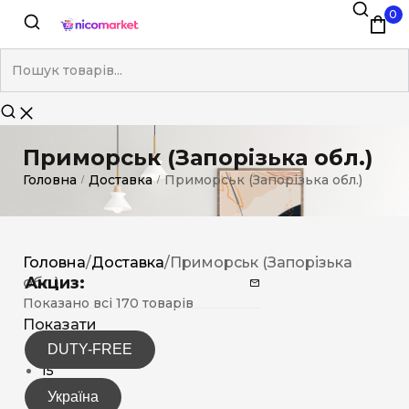
0
Приморськ (Запорізька обл.)
Головна
Доставка
Приморськ (Запорізька обл.)
/
/
Головна
/
Доставка
/
Приморськ (Запорізька
Акциз:
обл.)
Показано всі 170 товарів
Показати
DUTY-FREE
12
15
30
Україна