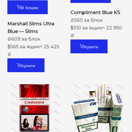
В Кошик
Compliment Blue KS
₴
550
за блок
Marshall Slims Ultra
$
510
за ящик
≈ 22 950
Blue — Slims
₴
₴
609
за блок
$
565
за ящик
≈ 25 425
Купити
₴
Купити