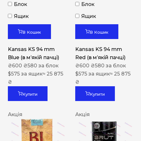
Блок
Блок
Ящик
Ящик
В Кошик
В Кошик
Kansas KS 94 mm
Kansas KS 94 mm
Blue (в мʼякій пачці)
Red (в мʼякій пачці)
₴
600
₴
580
за блок
₴
600
₴
580
за блок
$
575
за ящик
≈ 25 875
$
575
за ящик
≈ 25 875
₴
₴
Купити
Купити
Акція
Акція