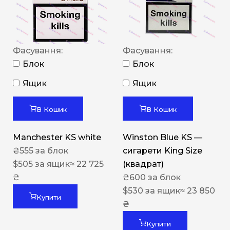
Фасування:
Фасування:
Блок
Блок
Ящик
Ящик
В Кошик
В Кошик
Manchester KS white
Winston Blue KS —
₴
555
за блок
сигарети King Size
$
505
за ящик
≈ 22 725
(квадрат)
₴
₴
600
за блок
$
530
за ящик
≈ 23 850
Купити
₴
Купити