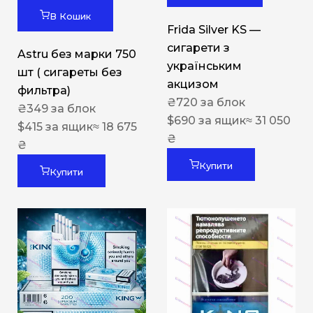
В Кошик
Frida Silver KS —
сигарети з
Astru без марки 750
українським
шт ( сигареты без
акцизом
фильтра)
₴
720
за блок
₴
349
за блок
$
690
за ящик
≈ 31 050
$
415
за ящик
≈ 18 675
₴
₴
Купити
Купити