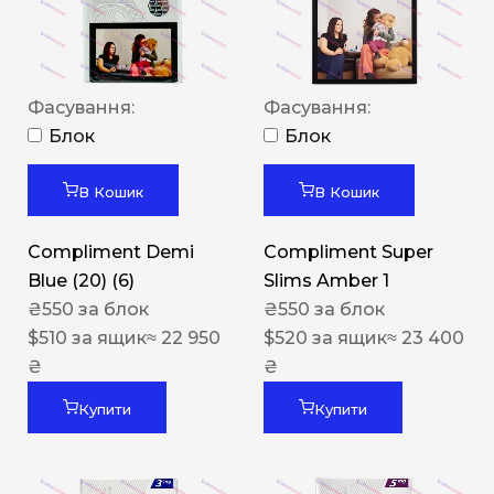
Фасування:
Фасування:
Блок
Блок
В Кошик
В Кошик
Compliment Demi
Compliment Super
Blue (20) (6)
Slims Amber 1
₴
550
за блок
₴
550
за блок
$
510
за ящик
≈ 22 950
$
520
за ящик
≈ 23 400
₴
₴
Купити
Купити