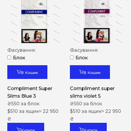
Фасування:
Фасування:
Блок
Блок
В Кошик
В Кошик
Compliment Super
Compliment super
Slims Blue 3
slims violet 5
₴
550
за блок
₴
550
за блок
$
510
за ящик
≈ 22 950
$
510
за ящик
≈ 22 950
₴
₴
Купити
Купити