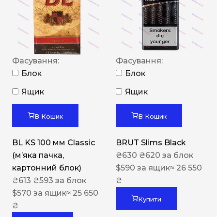
Фасування:
Фасування:
Блок
Блок
Ящик
Ящик
В Кошик
В Кошик
BL KS 100 мм Classic
BRUT Slims Black
(м’яка пачка,
₴
630
₴
620
за блок
картонний блок)
$
590
за ящик
≈ 26 550
₴
613
₴
593
за блок
₴
$
570
за ящик
≈ 25 650
Купити
₴