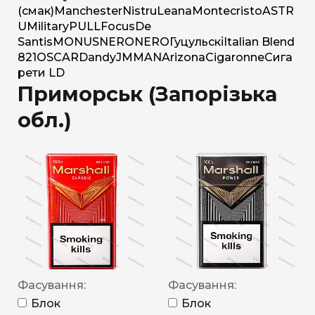
(смак)
Manchester
Nistru
Leana
Montecristo
ASTR
U
Military
PULL
Focus
De
Santis
MONUS
NERO
NERO
Гуцульскі
Italian Blend
821
OSCAR
Dandy
JM
MAN
Arizona
Cigaronne
Сига
рети LD
Приморськ (Запорізька
обл.)
Фасування:
Фасування:
Блок
Блок