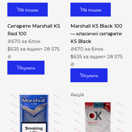
В Кошик
В Кошик
Сигарети Marshall KS
Marshall KS Black 100
Red 100
— класичні сигарети
₴
670
за блок
KS Black
$
635
за ящик
≈ 28 575
₴
670
за блок
₴
$
635
за ящик
≈ 28 575
₴
Купити
Купити
Акція