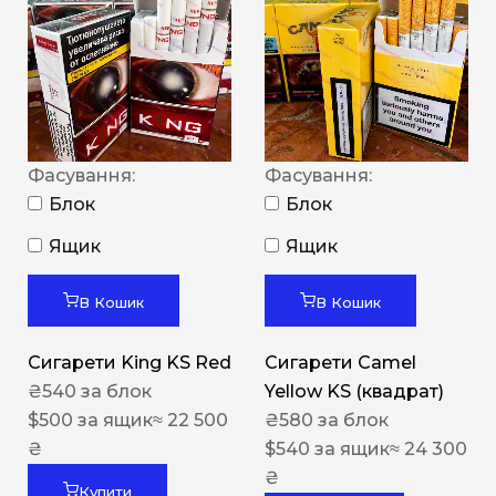
Фасування:
Фасування:
Блок
Блок
Ящик
Ящик
В Кошик
В Кошик
Сигарети King KS Red
Сигарети Camel
₴
540
за блок
Yellow KS (квадрат)
$
500
за ящик
≈ 22 500
₴
580
за блок
₴
$
540
за ящик
≈ 24 300
₴
Купити