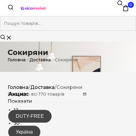
0
Сокиряни
Головна
Доставка
Сокиряни
/
/
Головна
/
Доставка
/
Сокиряни
Акциз:
Показано всі 170 товарів
Показати
12
DUTY-FREE
15
30
Україна