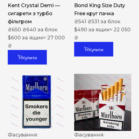
Kent Crystal Demi —
Bond King Size Duty
сигарети з турбо
Free круг пачка
фільтром
₴
541
₴
531
за блок
₴
650
₴
640
за блок
$
490
за ящик
≈ 22 050
$
600
за ящик
≈ 27 000
₴
₴
Купити
Купити
Фасування:
Фасування: