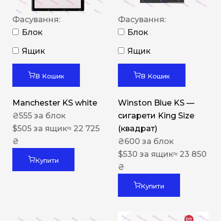
Фасування:
Фасування:
Блок
Блок
Ящик
Ящик
В Кошик
В Кошик
Manchester KS white
Winston Blue KS —
₴
555
за блок
сигарети King Size
$
505
за ящик
≈ 22 725
(квадрат)
₴
₴
600
за блок
$
530
за ящик
≈ 23 850
Купити
₴
Купити