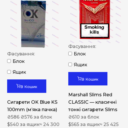
Фасування:
Фасування:
Блок
Блок
Ящик
Ящик
В Кошик
В Кошик
Marshall Slims Red
Сигарети OK Blue KS
CLASSIC — класичні
100mm (м’яка пачка)
тонкі сигарети Slims
₴
586
₴
576
за блок
₴
610
за блок
$
540
за ящик
≈ 24 300
$
565
за ящик
≈ 25 425