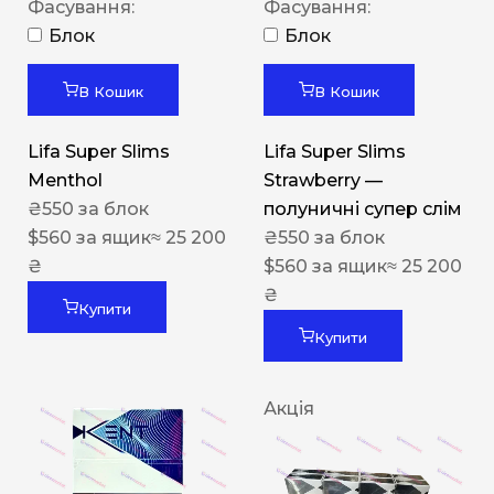
Фасування:
Фасування:
Блок
Блок
В Кошик
В Кошик
Lifa Super Slims
Lifa Super Slims
Menthol
Strawberry —
₴
550
за блок
полуничні супер слім
$
560
за ящик
≈ 25 200
₴
550
за блок
₴
$
560
за ящик
≈ 25 200
₴
Купити
Купити
Акція