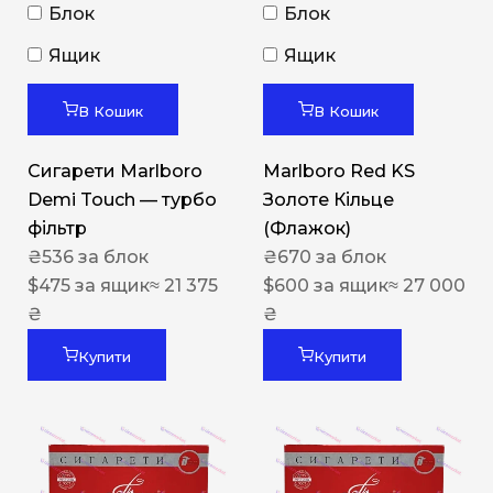
Блок
Блок
Ящик
Ящик
В Кошик
В Кошик
Сигарети Marlboro
Marlboro Red KS
Demi Touch — турбо
Золоте Кільце
фільтр
(Флажок)
₴
536
за блок
₴
670
за блок
$
475
за ящик
≈ 21 375
$
600
за ящик
≈ 27 000
₴
₴
Купити
Купити