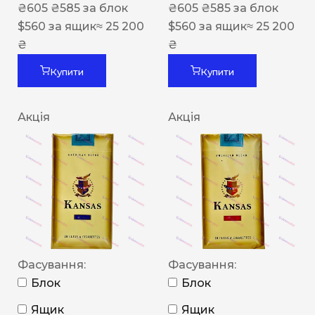
₴
605
₴
585
за блок
₴
605
₴
585
за блок
$
560
за ящик
≈ 25 200
$
560
за ящик
≈ 25 200
₴
₴
Купити
Купити
Акція
Акція
Фасування:
Фасування:
Блок
Блок
Ящик
Ящик