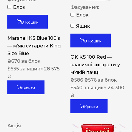
Блок
Фасування:
Блок
В Кошик
Ящик
Marshall KS Blue 100’s
В Кошик
— м’які сигарети King
Size Blue
OK KS 100 Red —
₴
670
за блок
класичні сигарети у
$
635
за ящик
≈ 28 575
м’якій пачці
₴
₴
586
₴
576
за блок
$
540
за ящик
≈ 24 300
Купити
₴
Купити
Акція