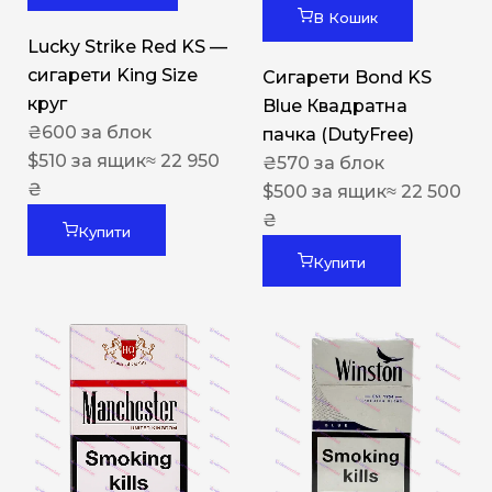
В Кошик
Lucky Strike Red KS —
сигарети King Size
Сигарети Bond KS
круг
Blue Квадратна
₴
600
за блок
пачка (DutyFree)
$
510
за ящик
≈ 22 950
₴
570
за блок
₴
$
500
за ящик
≈ 22 500
₴
Купити
Купити