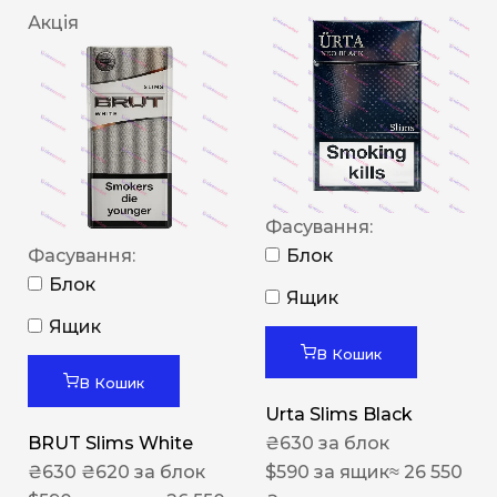
Акція
Фасування:
Фасування:
Блок
Блок
Ящик
Ящик
В Кошик
В Кошик
Urta Slims Black
BRUT Slims White
₴
630
за блок
₴
630
₴
620
за блок
$
590
за ящик
≈ 26 550