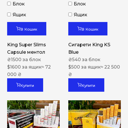
Блок
Блок
Ящик
Ящик
В Кошик
В Кошик
King Super Slims
Сигарети King KS
Capsule ментол
Blue
₴
1500
за блок
₴
540
за блок
$
1600
за ящик
≈ 72
$
500
за ящик
≈ 22 500
000 ₴
₴
Купити
Купити