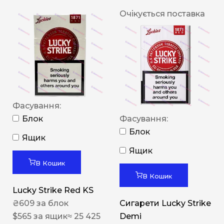
Очікується поставка
Фасування:
Блок
Фасування:
Блок
Ящик
Ящик
В Кошик
В Кошик
Lucky Strike Red KS
₴
609
за блок
Сигарети Lucky Strike
$
565
за ящик
≈ 25 425
Demi