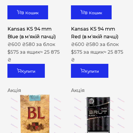
В Кошик
В Кошик
Kansas KS 94 mm
Kansas KS 94 mm
Blue (в мʼякій пачці)
Red (в мʼякій пачці)
₴
600
₴
580
за блок
₴
600
₴
580
за блок
$
575
за ящик
≈ 25 875
$
575
за ящик
≈ 25 875
₴
₴
Купити
Купити
Акція
Акція