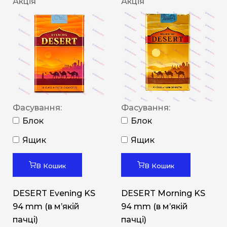
Акція
Акція
Фасування:
Фасування:
Блок
Блок
Ящик
Ящик
В Кошик
В Кошик
DESERT Evening KS
DESERT Morning KS
94 mm (в мʼякій
94 mm (в мʼякій
пачці)
пачці)