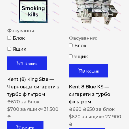
Фасування:
Блок
Фасування:
Блок
Ящик
Ящик
В Кошик
В Кошик
Kent (8) King Size —
Черновцы сигарети з
Kent 8 Blue KS —
турбо фільтром
сигарети з турбо
₴
670
за блок
фільтром
$
700
за ящик
≈ 31 500
₴
660
₴
650
за блок
₴
$
620
за ящик
≈ 27 900
₴
Купити