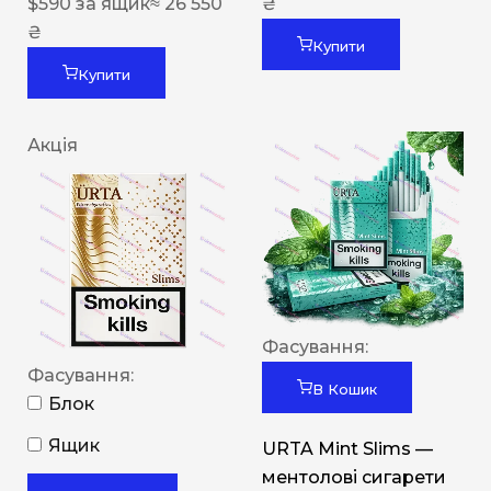
$
590
за ящик
≈ 26 550
₴
₴
Купити
Купити
Акція
Фасування:
Фасування:
В Кошик
Блок
Ящик
URTA Mint Slims —
ментолові сигарети