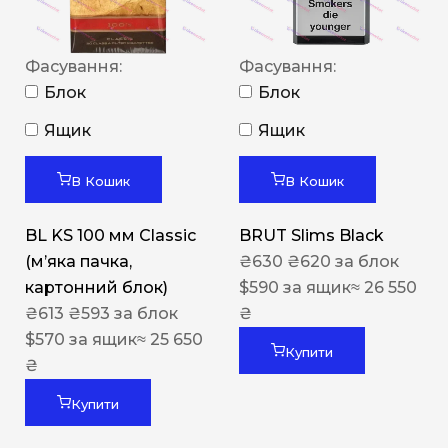
Фасування:
Фасування:
Блок
Блок
Ящик
Ящик
В Кошик
В Кошик
BL KS 100 мм Classic
BRUT Slims Black
(м’яка пачка,
₴
630
₴
620
за блок
картонний блок)
$
590
за ящик
≈ 26 550
₴
613
₴
593
за блок
₴
$
570
за ящик
≈ 25 650
Купити
₴
Купити