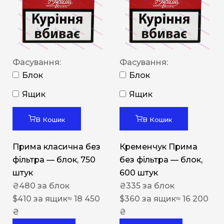
Фасування:
Фасування:
Блок
Блок
Ящик
Ящик
В Кошик
В Кошик
Прима класична без
Кременчук Прима
фільтра — блок, 750
без фільтра — блок,
штук
600 штук
₴
480
за блок
₴
335
за блок
$
410
за ящик
≈ 18 450
$
360
за ящик
≈ 16 200
₴
₴