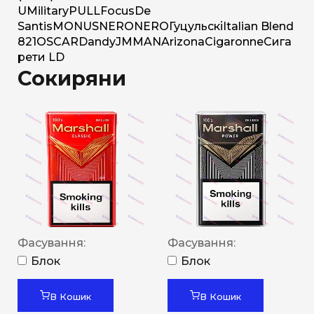
U
Military
PULL
Focus
De
Santis
MONUS
NERO
NERO
Гуцульскі
Italian Blend
821
OSCAR
Dandy
JM
MAN
Arizona
Cigaronne
Сига
рети LD
Сокиряни
Фасування:
Фасування:
Блок
Блок
В Кошик
В Кошик