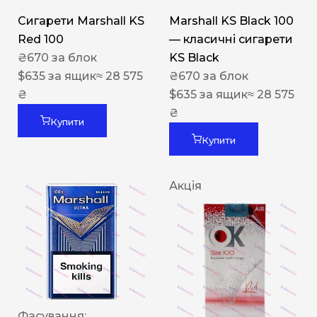
Сигарети Marshall KS
Marshall KS Black 100
Red 100
— класичні сигарети
₴
670
за блок
KS Black
$
635
за ящик
≈ 28 575
₴
670
за блок
₴
$
635
за ящик
≈ 28 575
₴
Купити
Купити
Акція
Фасування: