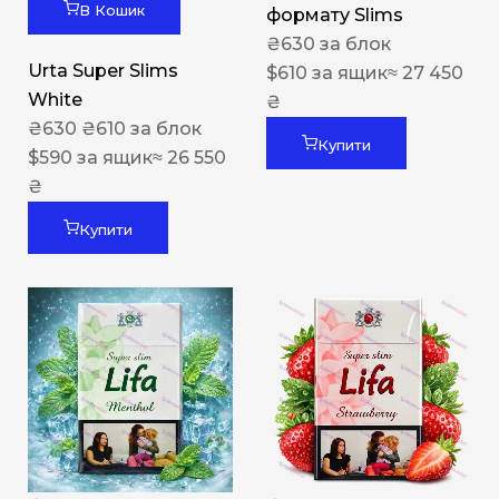
В Кошик
формату Slims
₴
630
за блок
Urta Super Slims
$
610
за ящик
≈ 27 450
White
₴
₴
630
₴
610
за блок
Купити
$
590
за ящик
≈ 26 550
₴
Купити