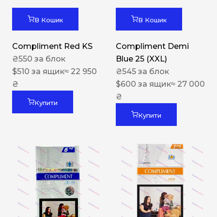
В Кошик
В Кошик
Compliment Red KS
Compliment Demi
₴
550
за блок
Blue 25 (XXL)
$
510
за ящик
≈ 22 950
₴
545
за блок
₴
$
600
за ящик
≈ 27 000
₴
Купити
Купити