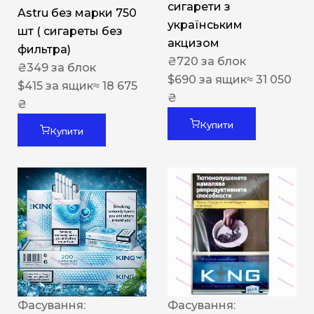
сигарети з
Astru без марки 750
українським
шт ( сигареты без
акцизом
фильтра)
₴
720
за блок
₴
349
за блок
$
690
за ящик
≈ 31 050
$
415
за ящик
≈ 18 675
₴
₴
Купити
Купити
Фасування:
Фасування: