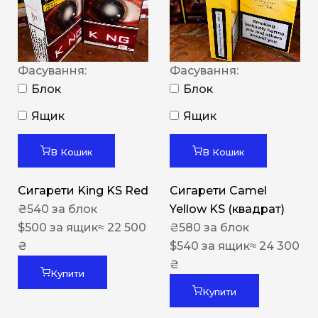
Фасування:
Фасування:
Блок
Блок
Ящик
Ящик
В Кошик
В Кошик
Сигарети King KS Red
Сигарети Camel
₴
540
за блок
Yellow KS (квадрат)
$
500
за ящик
≈ 22 500
₴
580
за блок
₴
$
540
за ящик
≈ 24 300
₴
Купити
Купити