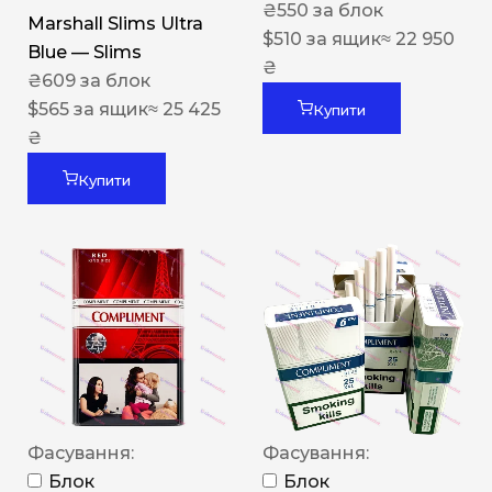
₴
550
за блок
Marshall Slims Ultra
$
510
за ящик
≈ 22 950
Blue — Slims
₴
₴
609
за блок
$
565
за ящик
≈ 25 425
Купити
₴
Купити
Фасування:
Фасування:
Блок
Блок