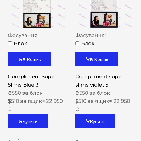
Фасування:
Фасування:
Блок
Блок
В Кошик
В Кошик
Compliment Super
Compliment super
Slims Blue 3
slims violet 5
₴
550
за блок
₴
550
за блок
$
510
за ящик
≈ 22 950
$
510
за ящик
≈ 22 950
₴
₴
Купити
Купити