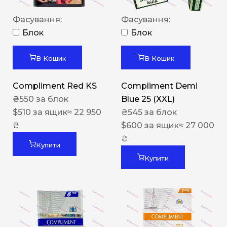
Фасування:
Фасування:
Блок
Блок
В Кошик
В Кошик
Compliment Red KS
Compliment Demi
₴
550
за блок
Blue 25 (XXL)
$
510
за ящик
≈ 22 950
₴
545
за блок
₴
$
600
за ящик
≈ 27 000
₴
Купити
Купити