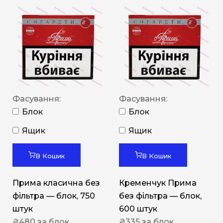
Фасування:
Фасування:
Блок
Блок
Ящик
Ящик
В Кошик
В Кошик
Прима класична без
Кременчук Прима
фільтра — блок, 750
без фільтра — блок,
штук
600 штук
₴
480
за блок
₴
335
за блок