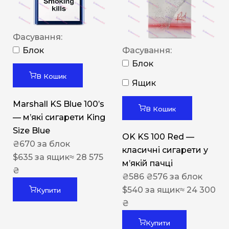
Фасування:
Блок
Фасування:
Блок
В Кошик
Ящик
Marshall KS Blue 100’s
В Кошик
— м’які сигарети King
Size Blue
OK KS 100 Red —
₴
670
за блок
класичні сигарети у
$
635
за ящик
≈ 28 575
м’якій пачці
₴
₴
586
₴
576
за блок
$
540
за ящик
≈ 24 300
Купити
₴
Купити