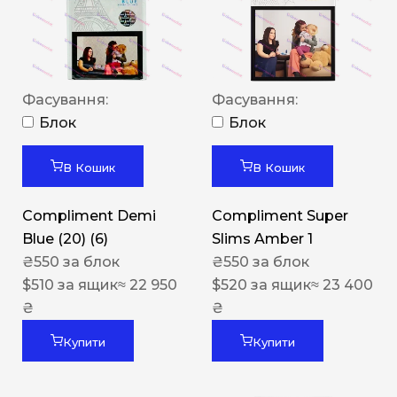
Фасування:
Фасування:
Блок
Блок
В Кошик
В Кошик
Compliment Demi
Compliment Super
Blue (20) (6)
Slims Amber 1
₴
550
за блок
₴
550
за блок
$
510
за ящик
≈ 22 950
$
520
за ящик
≈ 23 400
₴
₴
Купити
Купити