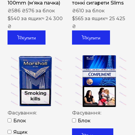
100mm (м’яка пачка)
тонкі сигарети Slims
₴
586
₴
576
за блок
₴
610
за блок
$
540
за ящик
≈ 24 300
$
565
за ящик
≈ 25 425
₴
₴
Купити
Купити
Фасування:
Фасування:
Блок
Блок
Ящик