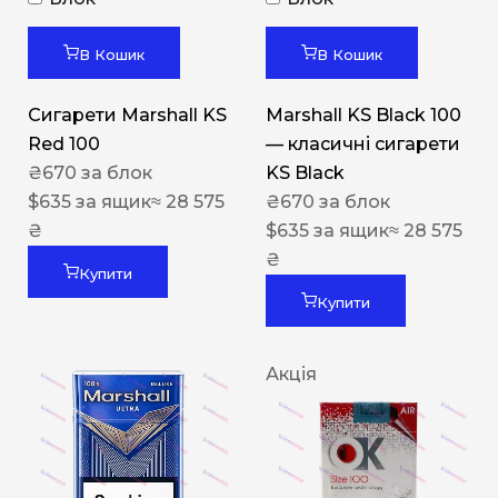
В Кошик
В Кошик
Сигарети Marshall KS
Marshall KS Black 100
Red 100
— класичні сигарети
₴
670
за блок
KS Black
$
635
за ящик
≈ 28 575
₴
670
за блок
₴
$
635
за ящик
≈ 28 575
₴
Купити
Купити
Акція