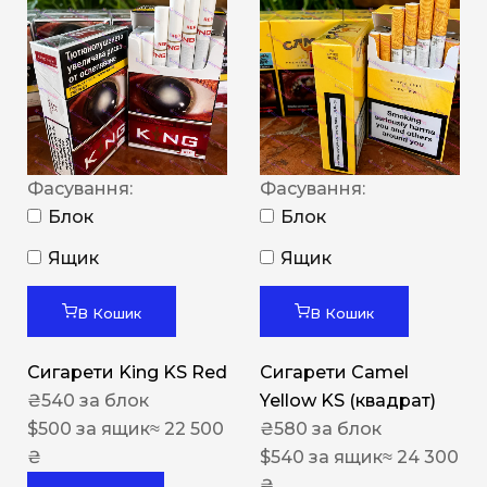
Фасування:
Фасування:
Блок
Блок
Ящик
Ящик
В Кошик
В Кошик
Сигарети King KS Red
Сигарети Camel
₴
540
за блок
Yellow KS (квадрат)
$
500
за ящик
≈ 22 500
₴
580
за блок
₴
$
540
за ящик
≈ 24 300
₴