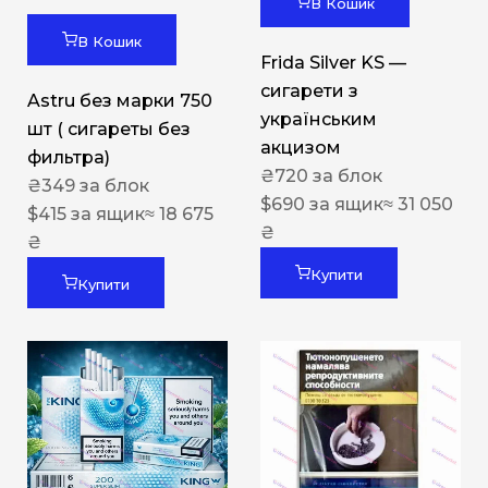
В Кошик
В Кошик
Frida Silver KS —
сигарети з
Astru без марки 750
українським
шт ( сигареты без
акцизом
фильтра)
₴
720
за блок
₴
349
за блок
$
690
за ящик
≈ 31 050
$
415
за ящик
≈ 18 675
₴
₴
Купити
Купити