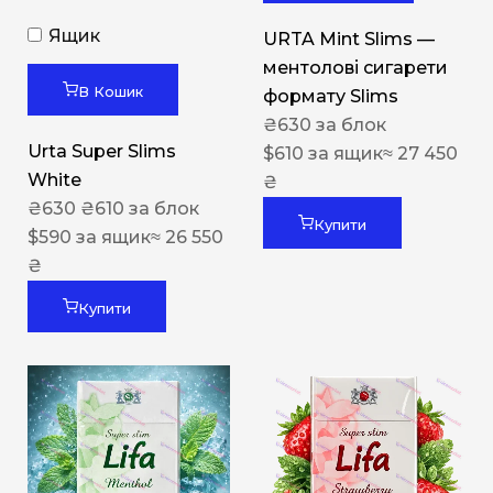
Ящик
URTA Mint Slims —
ментолові сигарети
В Кошик
формату Slims
₴
630
за блок
Urta Super Slims
$
610
за ящик
≈ 27 450
White
₴
₴
630
₴
610
за блок
Купити
$
590
за ящик
≈ 26 550
₴
Купити