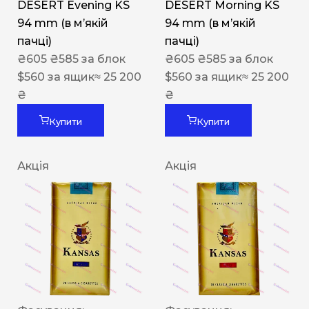
DESERT Evening KS
DESERT Morning KS
94 mm (в мʼякій
94 mm (в мʼякій
пачці)
пачці)
₴
605
₴
585
за блок
₴
605
₴
585
за блок
$
560
за ящик
≈ 25 200
$
560
за ящик
≈ 25 200
₴
₴
Купити
Купити
Акція
Акція