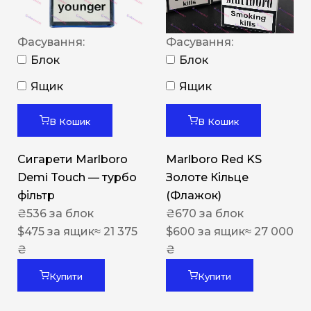
Фасування:
Фасування:
Блок
Блок
Ящик
Ящик
В Кошик
В Кошик
Сигарети Marlboro
Marlboro Red KS
Demi Touch — турбо
Золоте Кільце
фільтр
(Флажок)
₴
536
за блок
₴
670
за блок
$
475
за ящик
≈ 21 375
$
600
за ящик
≈ 27 000
₴
₴
Купити
Купити