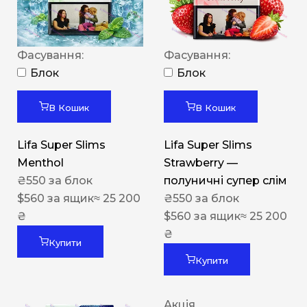
Фасування:
Фасування:
Блок
Блок
В Кошик
В Кошик
Lifa Super Slims
Lifa Super Slims
Menthol
Strawberry —
₴
550
за блок
полуничні супер слім
$
560
за ящик
≈ 25 200
₴
550
за блок
₴
$
560
за ящик
≈ 25 200
₴
Купити
Купити
Акція