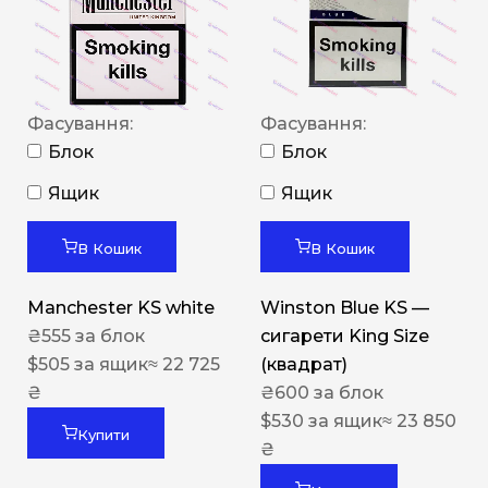
Фасування:
Фасування:
Блок
Блок
Ящик
Ящик
В Кошик
В Кошик
Manchester KS white
Winston Blue KS —
₴
555
за блок
сигарети King Size
$
505
за ящик
≈ 22 725
(квадрат)
₴
₴
600
за блок
$
530
за ящик
≈ 23 850
Купити
₴