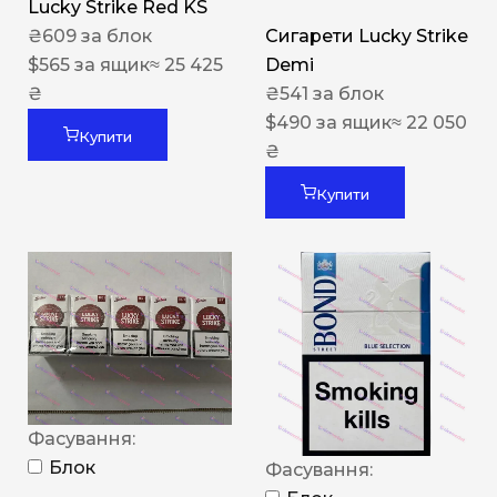
Lucky Strike Red KS
₴
609
за блок
Сигарети Lucky Strike
$
565
за ящик
≈ 25 425
Demi
₴
₴
541
за блок
$
490
за ящик
≈ 22 050
Купити
₴
Купити
Фасування:
Блок
Фасування: