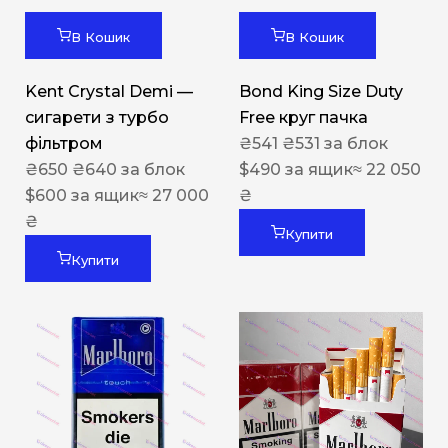
В Кошик
В Кошик
Kent Crystal Demi —
Bond King Size Duty
сигарети з турбо
Free круг пачка
фільтром
₴
541
₴
531
за блок
₴
650
₴
640
за блок
$
490
за ящик
≈ 22 050
$
600
за ящик
≈ 27 000
₴
₴
Купити
Купити