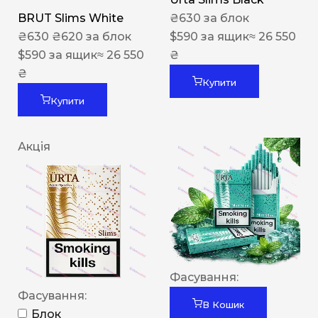
BRUT Slims White
₴
630
за блок
₴
630
₴
620
за блок
$
590
за ящик
≈ 26 550
$
590
за ящик
≈ 26 550
₴
₴
Купити
Купити
Акція
Фасування:
Фасування:
В Кошик
Блок