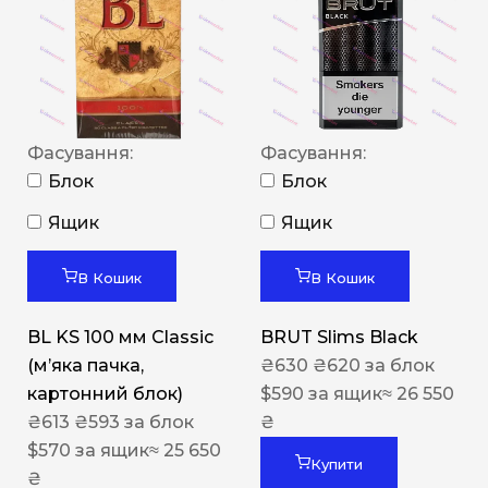
Фасування:
Фасування:
Блок
Блок
Ящик
Ящик
В Кошик
В Кошик
BL KS 100 мм Classic
BRUT Slims Black
(м’яка пачка,
₴
630
₴
620
за блок
картонний блок)
$
590
за ящик
≈ 26 550
₴
613
₴
593
за блок
₴
$
570
за ящик
≈ 25 650
Купити
₴