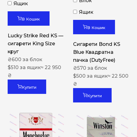
Блок
Ящик
Ящик
В Кошик
В Кошик
Lucky Strike Red KS —
сигарети King Size
Сигарети Bond KS
круг
Blue Квадратна
₴
600
за блок
пачка (DutyFree)
$
510
за ящик
≈ 22 950
₴
570
за блок
₴
$
500
за ящик
≈ 22 500
₴
Купити
Купити