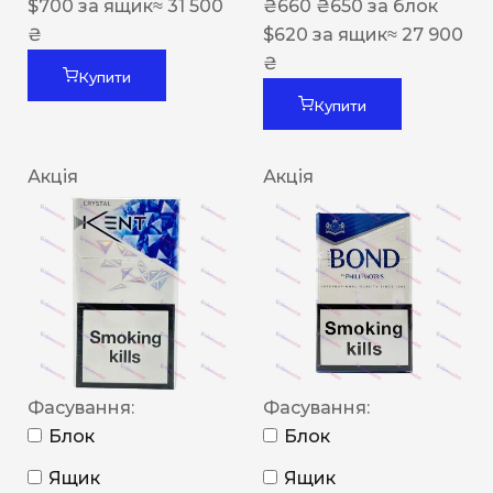
$
700
за ящик
≈ 31 500
₴
660
₴
650
за блок
₴
$
620
за ящик
≈ 27 900
₴
Купити
Купити
Акція
Акція
Фасування:
Фасування:
Блок
Блок
Ящик
Ящик