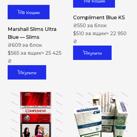
В Кошик
В Кошик
Compliment Blue KS
₴
550
за блок
Marshall Slims Ultra
$
510
за ящик
≈ 22 950
Blue — Slims
₴
₴
609
за блок
$
565
за ящик
≈ 25 425
Купити
₴
Купити