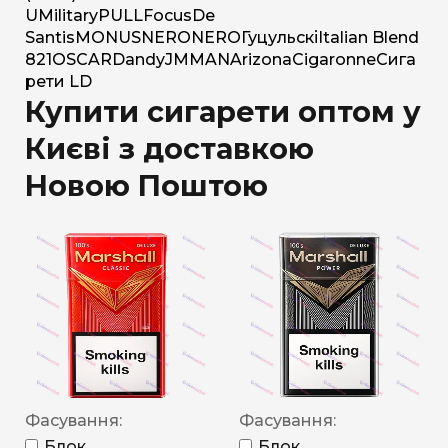
U
Military
PULL
Focus
De
Santis
MONUS
NERO
NERO
Гуцульскі
Italian Blend
821
OSCAR
Dandy
JM
MAN
Arizona
Cigaronne
Сига
рети LD
Купити сигарети оптом у
Києві з доставкою
Новою Поштою
Фасування:
Фасування:
Блок
Блок