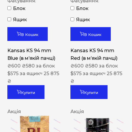
Фасування:
Фасування:
Блок
Блок
Ящик
Ящик
В Кошик
В Кошик
Kansas KS 94 mm
Kansas KS 94 mm
Blue (в мʼякій пачці)
Red (в мʼякій пачці)
₴
600
₴
580
за блок
₴
600
₴
580
за блок
$
575
за ящик
≈ 25 875
$
575
за ящик
≈ 25 875
₴
₴
Купити
Купити
Акція
Акція