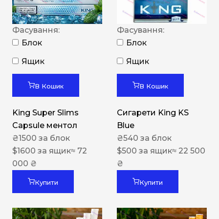
Фасування:
Фасування:
Блок
Блок
Ящик
Ящик
В Кошик
В Кошик
King Super Slims
Сигарети King KS
Capsule ментол
Blue
₴
1500
за блок
₴
540
за блок
$
1600
за ящик
≈ 72
$
500
за ящик
≈ 22 500
000 ₴
₴
Купити
Купити