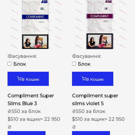
Фасування:
Фасування:
Блок
Блок
В Кошик
В Кошик
Compliment Super
Compliment super
Slims Blue 3
slims violet 5
₴
550
за блок
₴
550
за блок
$
510
за ящик
≈ 22 950
$
510
за ящик
≈ 22 950
₴
₴