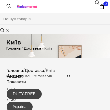
0
Київ
Головна
Доставка
Київ
/
/
Головна
/
Доставка
/
Київ
Акциз:
Показано всі 170 товарів
Показати
12
DUTY-FREE
15
30
Україна