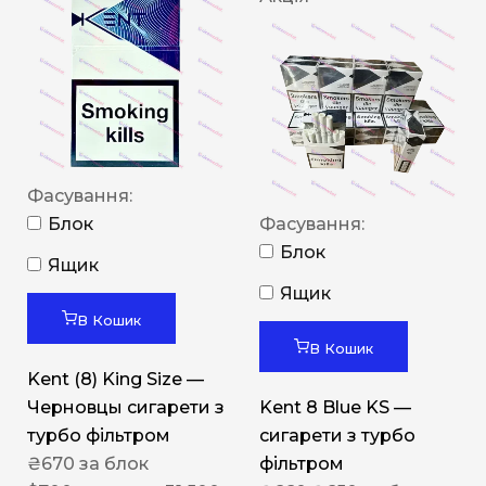
Фасування:
Блок
Фасування:
Блок
Ящик
Ящик
В Кошик
В Кошик
Kent (8) King Size —
Черновцы сигарети з
Kent 8 Blue KS —
турбо фільтром
сигарети з турбо
₴
670
за блок
фільтром