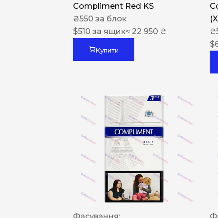
Compliment Red KS
C
₴
550
за блок
(
$
510
за ящик
≈ 22 950 ₴
₴
$
Купити
Фасування:
Ф