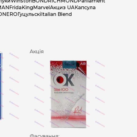
луки
Winston
BOND
RICHMOND
Parliament
MAN
Frida
King
Marvel
Акциз UA
Капсула
O
NERO
Гуцульскі
Italian Blend
Акція
Фасування: