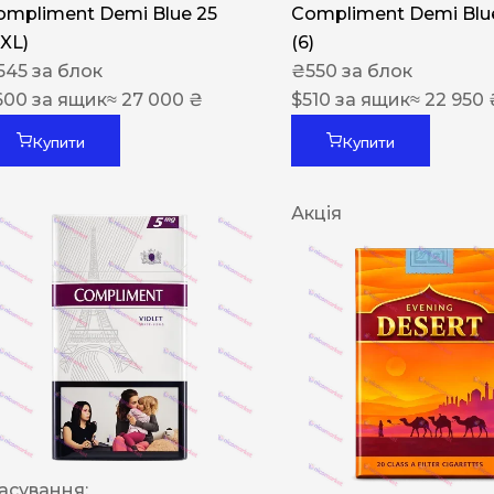
ompliment Demi Blue 25
Compliment Demi Blue
XXL)
(6)
545
за блок
₴
550
за блок
600
за ящик
≈ 27 000 ₴
$
510
за ящик
≈ 22 950 
Купити
Купити
Акція
асування: