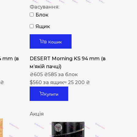
Фасування:
Блок
Ящик
В Кошик
4 mm (в
DESERT Morning KS 94 mm (в
мʼякій пачці)
₴
605
₴
585
за блок
 ₴
$
560
за ящик
≈ 25 200 ₴
Купити
Акція