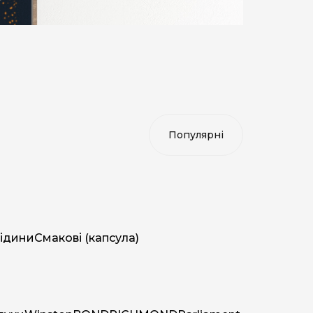
ідини
Смакові (капсула)