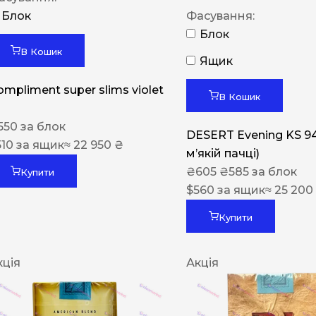
Блок
Фасування:
Блок
В Кошик
Ящик
ompliment super slims violet
В Кошик
550
за блок
DESERT Evening KS 9
510
за ящик
≈ 22 950 ₴
мʼякій пачці)
₴
605
₴
585
за блок
Купити
$
560
за ящик
≈ 25 200
Купити
кція
Акція