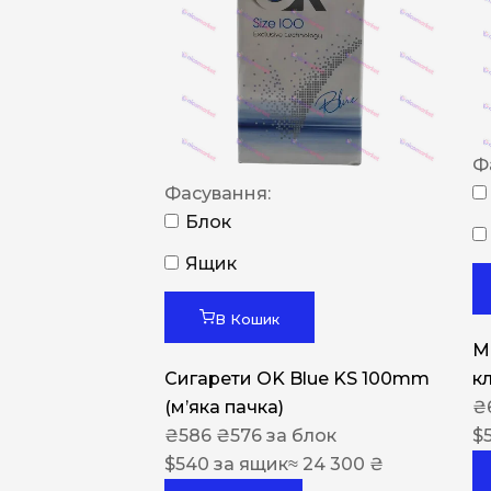
Ф
Фасування:
Блок
Ящик
В Кошик
M
Сигарети OK Blue KS 100mm
к
(м’яка пачка)
₴
₴
586
₴
576
за блок
$
$
540
за ящик
≈ 24 300 ₴