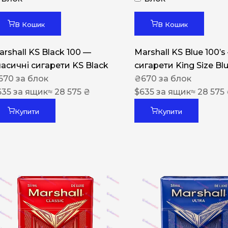
Акциз UA
Капсула (смак)
В Кошик
В Кошик
Manchester
arshall KS Black 100 —
Marshall KS Blue 100’s
Nistru
ласичні сигарети KS Black
сигарети King Size Bl
670
за блок
₴
670
за блок
Leana
635
за ящик
≈ 28 575 ₴
$
635
за ящик
≈ 28 575
Montecristo
Купити
Купити
ASTRU
Military
PULL
Focus
De Santis
MONUS