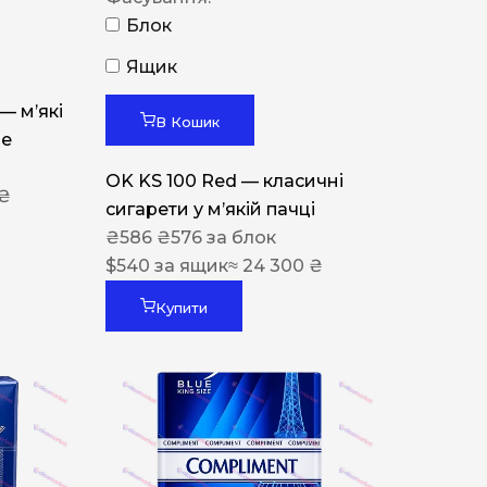
Блок
Ящик
 — м’які
В Кошик
ue
OK KS 100 Red — класичні
 ₴
сигарети у м’якій пачці
₴
586
₴
576
за блок
$
540
за ящик
≈ 24 300 ₴
Купити