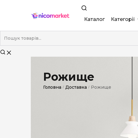
Каталог
Категорії
King Size
Demi
Super Slim
Рожище
Nano
Головна
Доставка
Рожище
/
/
Без фільтра
Duty-Free
Електронні
Смакові (кап