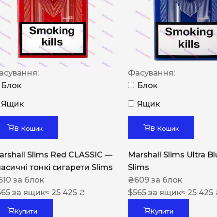
NERO
NERO
Гуцульскі
Italian Blend 821
асування:
Фасування:
OSCAR
Блок
Блок
Dandy
Ящик
Ящик
JM
В Кошик
В Кошик
MAN
arshall Slims Red CLASSIC —
Marshall Slims Ultra B
Arizona
ласичні тонкі сигарети Slims
Slims
Cigaronne
610
за блок
₴
609
за блок
565
за ящик
≈ 25 425 ₴
Сигарети LD
$
565
за ящик
≈ 25 425
Купити
Купити