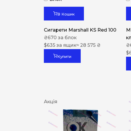
В Кошик
Сигарети Marshall KS Red 100
M
₴
670
за блок
к
$
635
за ящик
≈ 28 575 ₴
₴
$
Купити
Акція