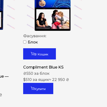
Фасування:
Блок
В Кошик
Compliment Blue KS
₴
550
за блок
lue —
$
510
за ящик
≈ 22 950 ₴
Купити
 ₴