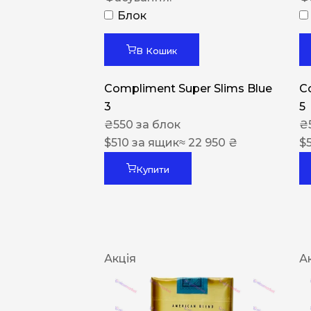
Блок
В Кошик
Compliment Super Slims Blue
C
3
5
₴
550
за блок
₴
$
510
за ящик
≈ 22 950 ₴
$
Купити
Акція
А