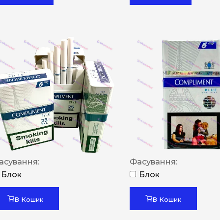
асування:
Фасування:
Блок
Блок
В Кошик
В Кошик