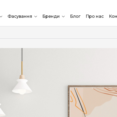
Фасування
Бренди
Блог
Про нас
Кон
Ящик
Elf Bar
Блок
Compliment
Львів
Marshall
Marlboro
OK
ÜRTA
сула)
Lifa
BRUT