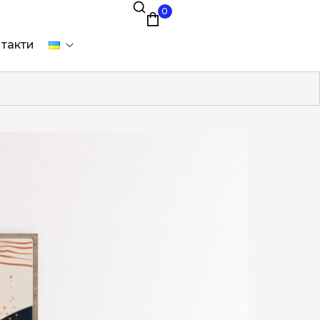
0
такти