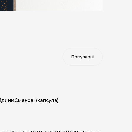
ідини
Смакові (капсула)