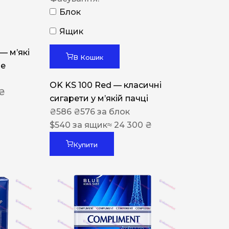
Блок
Ящик
 — м’які
В Кошик
ue
OK KS 100 Red — класичні
 ₴
сигарети у м’якій пачці
₴
586
₴
576
за блок
$
540
за ящик
≈ 24 300 ₴
Купити