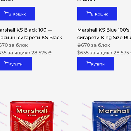
Акциз UA
Капсула (смак)
В Кошик
В Кошик
Manchester
arshall KS Black 100 —
Marshall KS Blue 100’s
Nistru
ласичні сигарети KS Black
сигарети King Size Bl
670
за блок
₴
670
за блок
Leana
635
за ящик
≈ 28 575 ₴
$
635
за ящик
≈ 28 575
Montecristo
Купити
Купити
ASTRU
Military
PULL
Focus
De Santis
MONUS