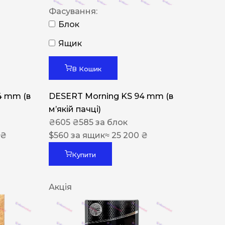
Фасування:
Блок
Ящик
В Кошик
4 mm (в
DESERT Morning KS 94 mm (в
мʼякій пачці)
₴
605
₴
585
за блок
 ₴
$
560
за ящик
≈ 25 200 ₴
Купити
Акція