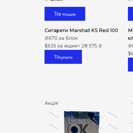
В Кошик
Сигарети Marshall KS Red 100
M
₴
670
за блок
к
$
635
за ящик
≈ 28 575 ₴
₴
$
Купити
Акція