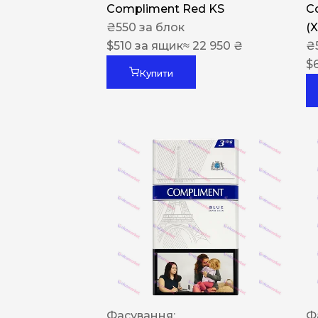
Compliment Red KS
C
₴
550
за блок
(
$
510
за ящик
≈ 22 950 ₴
₴
$
Купити
Фасування:
Ф