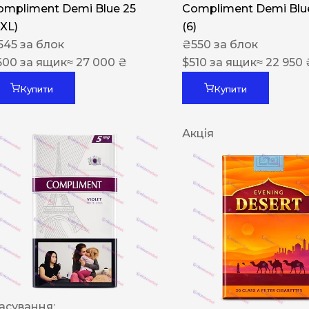
ompliment Demi Blue 25
Compliment Demi Blue
XXL)
(6)
545
за блок
₴
550
за блок
600
за ящик
≈ 27 000 ₴
$
510
за ящик
≈ 22 950 
Купити
Купити
Акція
асування: