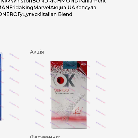
луки
Winston
BOND
RICHMOND
Parliament
MAN
Frida
King
Marvel
Акциз UA
Капсула
O
NERO
Гуцульскі
Italian Blend
Акція
Фасування: