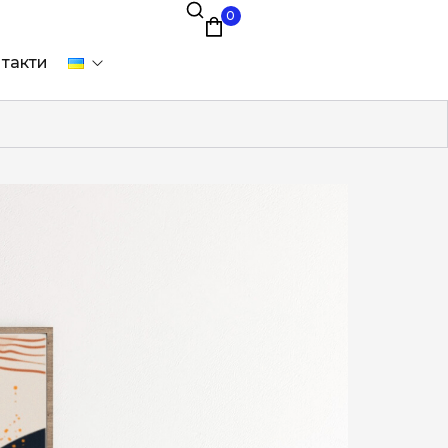
0
такти