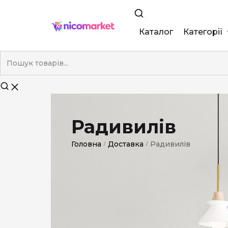
Каталог
Категорії
King Size
Demi
Super Slim
Радивилів
Nano
Головна
Доставка
Радивилів
/
/
Без фільтра
Duty-Free
Електронні
Смакові (кап