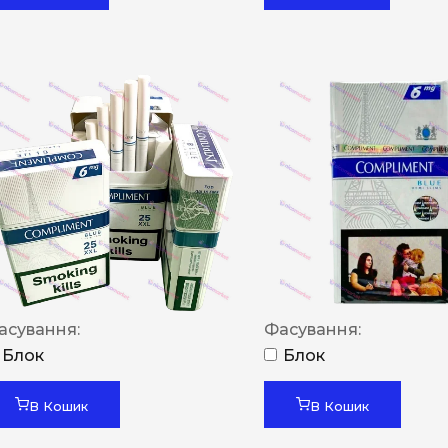
асування:
Фасування:
Блок
Блок
В Кошик
В Кошик