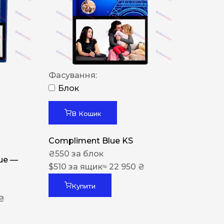
Фасування:
Блок
В Кошик
Compliment Blue KS
₴
550
за блок
lue —
$
510
за ящик
≈ 22 950 ₴
Купити
 ₴