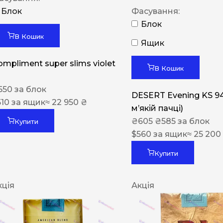
Блок
Фасування:
Блок
В Кошик
Ящик
ompliment super slims violet
В Кошик
550
за блок
DESERT Evening KS 9
510
за ящик
≈ 22 950 ₴
мʼякій пачці)
₴
605
₴
585
за блок
Купити
$
560
за ящик
≈ 25 200
Купити
кція
Акція