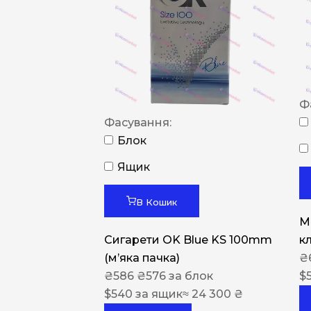
Ф
Фасування:
Блок
Ящик
В Кошик
M
Сигарети OK Blue KS 100mm
к
(м’яка пачка)
₴
₴
586
₴
576
за блок
$
$
540
за ящик
≈ 24 300 ₴