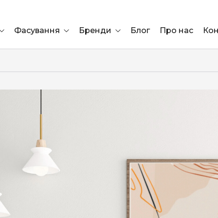
Фасування
Бренди
Блог
Про нас
Кон
Ящик
Elf Bar
Блок
Compliment
Львів
Marshall
Marlboro
OK
ÜRTA
сула)
Lifa
BRUT