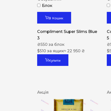
Блок
В Кошик
Compliment Super Slims Blue
C
3
5
₴
550
за блок
₴
$
510
за ящик
≈ 22 950 ₴
$
Купити
Акція
А