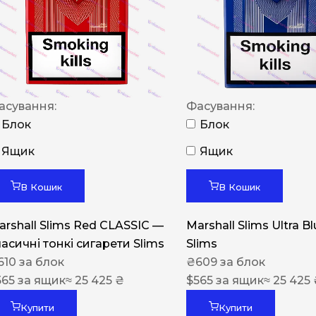
NERO
NERO
Гуцульскі
Italian Blend 821
асування:
Фасування:
OSCAR
Блок
Блок
Dandy
Ящик
Ящик
JM
В Кошик
В Кошик
MAN
arshall Slims Red CLASSIC —
Marshall Slims Ultra B
Arizona
ласичні тонкі сигарети Slims
Slims
Cigaronne
610
за блок
₴
609
за блок
565
за ящик
≈ 25 425 ₴
Сигарети LD
$
565
за ящик
≈ 25 425
Купити
Купити