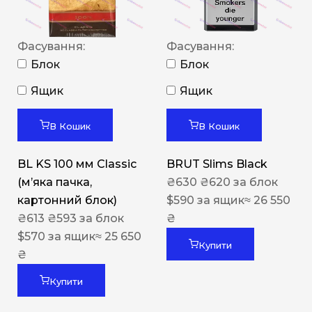
Фасування:
Фасування:
Блок
Блок
Ящик
Ящик
В Кошик
В Кошик
BL KS 100 мм Classic
BRUT Slims Black
(м’яка пачка,
₴
630
₴
620
за блок
картонний блок)
$
590
за ящик
≈ 26 550
₴
613
₴
593
за блок
₴
$
570
за ящик
≈ 25 650
Купити
₴
Купити