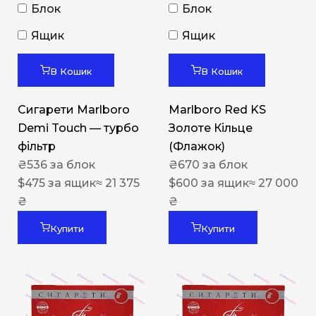
Блок
Блок
Ящик
Ящик
В Кошик
В Кошик
Сигарети Marlboro
Marlboro Red KS
Demi Touch — турбо
Золоте Кільце
фільтр
(Флажок)
₴
536
за блок
₴
670
за блок
$
475
за ящик
≈ 21 375
$
600
за ящик
≈ 27 000
₴
₴
Купити
Купити