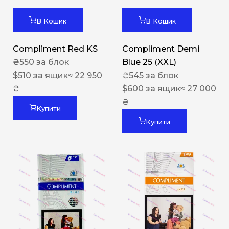
В Кошик
В Кошик
Compliment Red KS
Compliment Demi
₴
550
за блок
Blue 25 (XXL)
$
510
за ящик
≈ 22 950
₴
545
за блок
₴
$
600
за ящик
≈ 27 000
₴
Купити
Купити