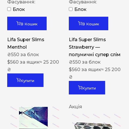
Фасування:
Фасування:
Блок
Блок
В Кошик
В Кошик
Lifa Super Slims
Lifa Super Slims
Menthol
Strawberry —
₴
550
за блок
полуничні супер слім
$
560
за ящик
≈ 25 200
₴
550
за блок
₴
$
560
за ящик
≈ 25 200
₴
Купити
Купити
Акція