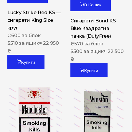
В Кошик
Lucky Strike Red KS —
сигарети King Size
Сигарети Bond KS
круг
Blue Квадратна
₴
600
за блок
пачка (DutyFree)
$
510
за ящик
≈ 22 950
₴
570
за блок
₴
$
500
за ящик
≈ 22 500
₴
Купити
Купити