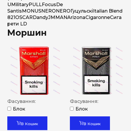
U
Military
PULL
Focus
De
Santis
MONUS
NERO
NERO
Гуцульскі
Italian Blend
821
OSCAR
Dandy
JM
MAN
Arizona
Cigaronne
Сига
рети LD
Моршин
Фасування:
Фасування:
Блок
Блок
В Кошик
В Кошик