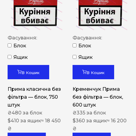
Фасування:
Фасування:
Блок
Блок
Ящик
Ящик
В Кошик
В Кошик
Прима класична без
Кременчук Прима
фільтра — блок, 750
без фільтра — блок,
штук
600 штук
₴
480
за блок
₴
335
за блок
$
410
за ящик
≈ 18 450
$
360
за ящик
≈ 16 200
₴
₴