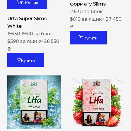
В Кошик
формату Slims
₴
630
за блок
Urta Super Slims
$
610
за ящик
≈ 27 450
White
₴
₴
630
₴
610
за блок
Купити
$
590
за ящик
≈ 26 550
₴
Купити