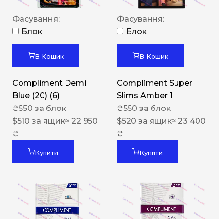
Фасування:
Фасування:
Блок
Блок
В Кошик
В Кошик
Compliment Demi
Compliment Super
Blue (20) (6)
Slims Amber 1
₴
550
за блок
₴
550
за блок
$
510
за ящик
≈ 22 950
$
520
за ящик
≈ 23 400
₴
₴
Купити
Купити