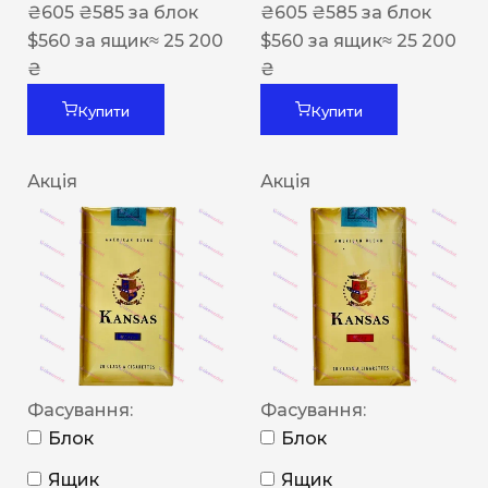
₴
605
₴
585
за блок
₴
605
₴
585
за блок
$
560
за ящик
≈ 25 200
$
560
за ящик
≈ 25 200
₴
₴
Купити
Купити
Акція
Акція
Фасування:
Фасування:
Блок
Блок
Ящик
Ящик