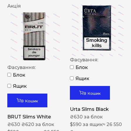
Акція
Фасування:
Фасування:
Блок
Блок
Ящик
Ящик
В Кошик
В Кошик
Urta Slims Black
BRUT Slims White
₴
630
за блок
₴
630
₴
620
за блок
$
590
за ящик
≈ 26 550