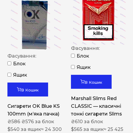
Фасування:
Фасування:
Блок
Блок
Ящик
Ящик
В Кошик
В Кошик
Marshall Slims Red
Сигарети OK Blue KS
CLASSIC — класичні
100mm (м’яка пачка)
тонкі сигарети Slims
₴
586
₴
576
за блок
₴
610
за блок
$
540
за ящик
≈ 24 300
$
565
за ящик
≈ 25 425