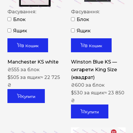
Фасування:
Фасування:
Блок
Блок
Ящик
Ящик
В Кошик
В Кошик
Manchester KS white
Winston Blue KS —
₴
555
за блок
сигарети King Size
$
505
за ящик
≈ 22 725
(квадрат)
₴
₴
600
за блок
$
530
за ящик
≈ 23 850
Купити
₴
Купити