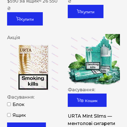
$
590
за ящик
≈ 26 550
₴
₴
Купити
Купити
Акція
Фасування:
Фасування:
В Кошик
Блок
Ящик
URTA Mint Slims —
ментолові сигарети