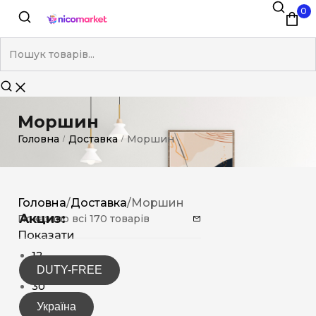
0
Моршин
Головна
Доставка
Моршин
/
/
Головна
/
Доставка
/
Моршин
Акциз:
Показано всі 170 товарів
Показати
12
DUTY-FREE
15
30
Україна