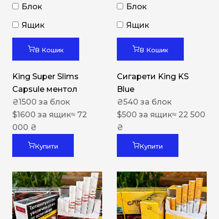
Блок
Блок
Ящик
Ящик
В Кошик
В Кошик
King Super Slims
Сигарети King KS
Capsule ментол
Blue
₴
1500
за блок
₴
540
за блок
$
1600
за ящик
≈ 72
$
500
за ящик
≈ 22 500
000 ₴
₴
Купити
Купити