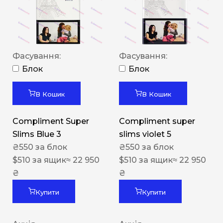
Фасування:
Фасування:
Блок
Блок
В Кошик
В Кошик
Compliment Super
Compliment super
Slims Blue 3
slims violet 5
₴
550
за блок
₴
550
за блок
$
510
за ящик
≈ 22 950
$
510
за ящик
≈ 22 950
₴
₴
Купити
Купити