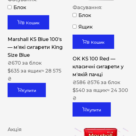
Блок
Фасування:
Блок
В Кошик
Ящик
Marshall KS Blue 100’s
В Кошик
— м’які сигарети King
Size Blue
OK KS 100 Red —
₴
670
за блок
класичні сигарети у
$
635
за ящик
≈ 28 575
м’якій пачці
₴
₴
586
₴
576
за блок
$
540
за ящик
≈ 24 300
Купити
₴
Купити
Акція