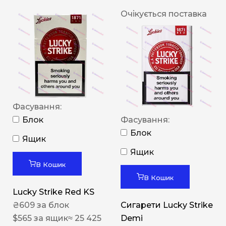
Очікується поставка
Фасування:
Блок
Фасування:
Блок
Ящик
Ящик
В Кошик
В Кошик
Lucky Strike Red KS
₴
609
за блок
Сигарети Lucky Strike
$
565
за ящик
≈ 25 425
Demi