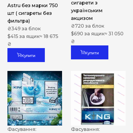
сигарети з
Astru без марки 750
українським
шт ( сигареты без
акцизом
фильтра)
₴
720
за блок
₴
349
за блок
$
690
за ящик
≈ 31 050
$
415
за ящик
≈ 18 675
₴
₴
Купити
Купити
Фасування:
Фасування: