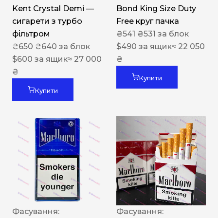
Kent Crystal Demi —
Bond King Size Duty
сигарети з турбо
Free круг пачка
фільтром
₴
541
₴
531
за блок
₴
650
₴
640
за блок
$
490
за ящик
≈ 22 050
$
600
за ящик
≈ 27 000
₴
₴
Купити
Купити
Фасування:
Фасування: