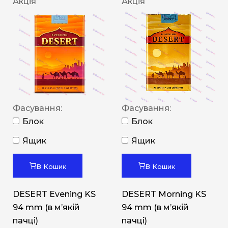
Акція
Акція
Фасування:
Фасування:
Блок
Блок
Ящик
Ящик
В Кошик
В Кошик
DESERT Evening KS
DESERT Morning KS
94 mm (в мʼякій
94 mm (в мʼякій
пачці)
пачці)