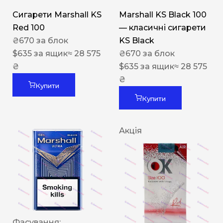
Сигарети Marshall KS
Marshall KS Black 100
Red 100
— класичні сигарети
₴
670
за блок
KS Black
$
635
за ящик
≈ 28 575
₴
670
за блок
₴
$
635
за ящик
≈ 28 575
₴
Купити
Купити
Акція
Фасування: