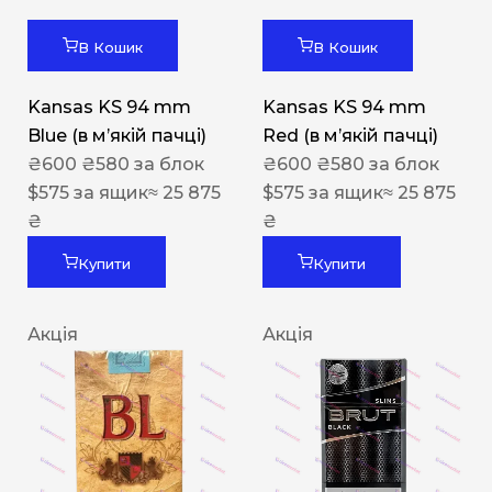
В Кошик
В Кошик
Kansas KS 94 mm
Kansas KS 94 mm
Blue (в мʼякій пачці)
Red (в мʼякій пачці)
₴
600
₴
580
за блок
₴
600
₴
580
за блок
$
575
за ящик
≈ 25 875
$
575
за ящик
≈ 25 875
₴
₴
Купити
Купити
Акція
Акція