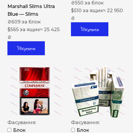
₴
550
за блок
Marshall Slims Ultra
$
510
за ящик
≈ 22 950
Blue — Slims
₴
₴
609
за блок
$
565
за ящик
≈ 25 425
Купити
₴
Купити
Фасування:
Фасування:
Блок
Блок