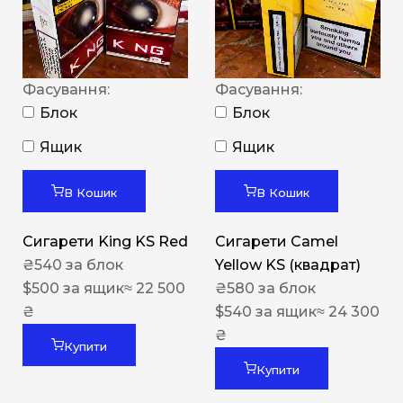
Фасування:
Фасування:
Блок
Блок
Ящик
Ящик
В Кошик
В Кошик
Сигарети King KS Red
Сигарети Camel
₴
540
за блок
Yellow KS (квадрат)
$
500
за ящик
≈ 22 500
₴
580
за блок
₴
$
540
за ящик
≈ 24 300
₴
Купити
Купити