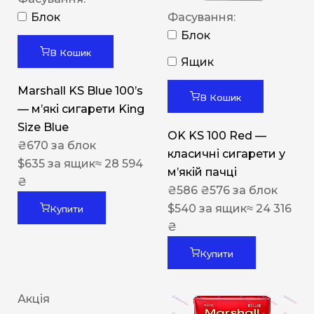
Блок
Фасування:
Блок
В Кошик
Ящик
Marshall KS Blue 100’s
В Кошик
— м’які сигарети King
Size Blue
OK KS 100 Red —
₴
670
за блок
класичні сигарети у
$
635
за ящик
≈ 28 594
м’якій пачці
₴
₴
586
₴
576
за блок
$
540
за ящик
≈ 24 316
Купити
₴
Купити
Акція