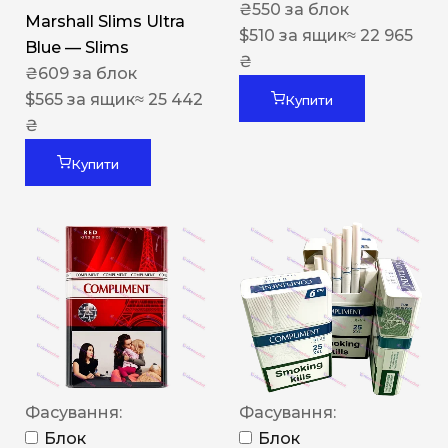
₴
550
за блок
Marshall Slims Ultra
$
510
за ящик
≈ 22 965
Blue — Slims
₴
₴
609
за блок
$
565
за ящик
≈ 25 442
Купити
₴
Купити
Фасування:
Фасування:
Блок
Блок