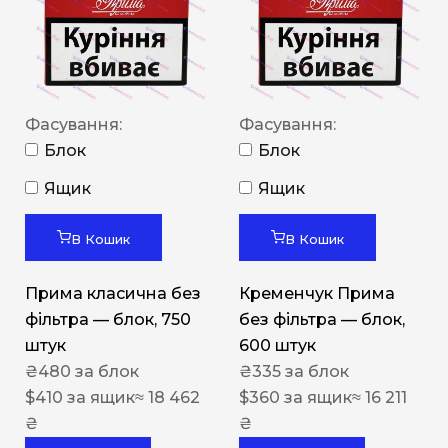
Фасування:
Фасування:
Блок
Блок
Ящик
Ящик
В Кошик
В Кошик
Прима класична без
Кременчук Прима
фільтра — блок, 750
без фільтра — блок,
штук
600 штук
₴
480
за блок
₴
335
за блок
$
410
за ящик
≈ 18 462
$
360
за ящик
≈ 16 211
₴
₴