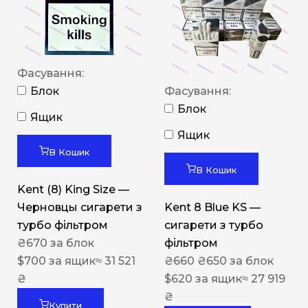
Фасування:
Блок
Фасування:
Блок
Ящик
Ящик
В Кошик
В Кошик
Kent (8) King Size —
Черновцы сигарети з
Kent 8 Blue KS —
турбо фільтром
сигарети з турбо
₴
670
за блок
фільтром
$
700
за ящик
≈ 31 521
₴
660
₴
650
за блок
₴
$
620
за ящик
≈ 27 919
₴
Купити