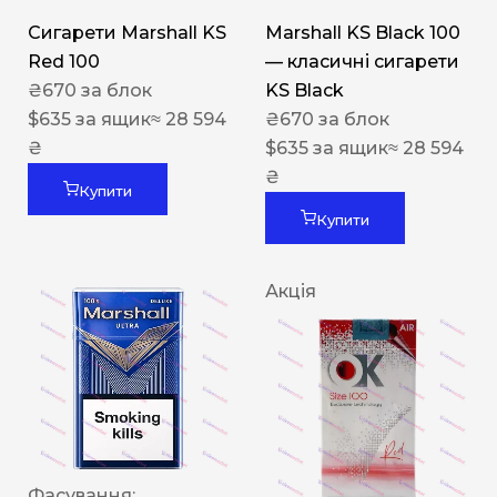
Сигарети Marshall KS
Marshall KS Black 100
Red 100
— класичні сигарети
₴
670
за блок
KS Black
$
635
за ящик
≈ 28 594
₴
670
за блок
₴
$
635
за ящик
≈ 28 594
₴
Купити
Купити
Акція
Фасування: