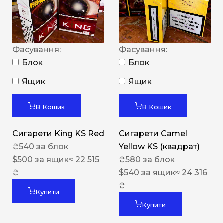
Фасування:
Фасування:
Блок
Блок
Ящик
Ящик
В Кошик
В Кошик
Сигарети King KS Red
Сигарети Camel
₴
540
за блок
Yellow KS (квадрат)
$
500
за ящик
≈ 22 515
₴
580
за блок
₴
$
540
за ящик
≈ 24 316
₴
Купити
Купити