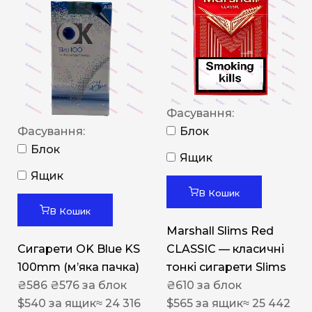
Фасування:
Фасування:
Блок
Блок
Ящик
Ящик
В Кошик
В Кошик
Marshall Slims Red
Сигарети OK Blue KS
CLASSIC — класичні
100mm (м’яка пачка)
тонкі сигарети Slims
₴
586
₴
576
за блок
₴
610
за блок
$
540
за ящик
≈ 24 316
$
565
за ящик
≈ 25 442