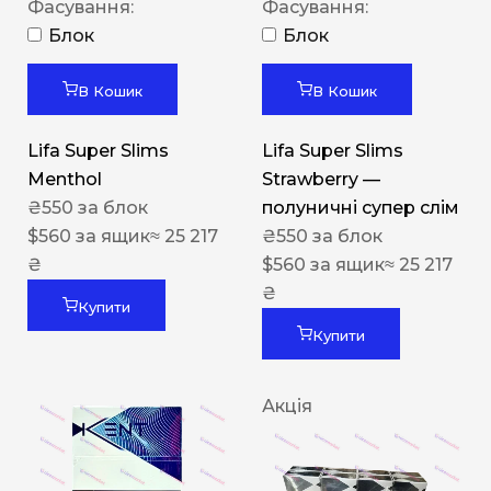
Фасування:
Фасування:
Блок
Блок
В Кошик
В Кошик
Lifa Super Slims
Lifa Super Slims
Menthol
Strawberry —
₴
550
за блок
полуничні супер слім
$
560
за ящик
≈ 25 217
₴
550
за блок
₴
$
560
за ящик
≈ 25 217
₴
Купити
Купити
Акція