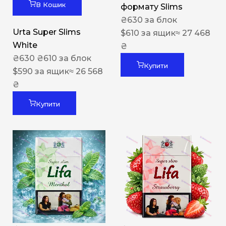
В Кошик
формату Slims
₴
630
за блок
Urta Super Slims
$
610
за ящик
≈ 27 468
White
₴
₴
630
₴
610
за блок
Купити
$
590
за ящик
≈ 26 568
₴
Купити