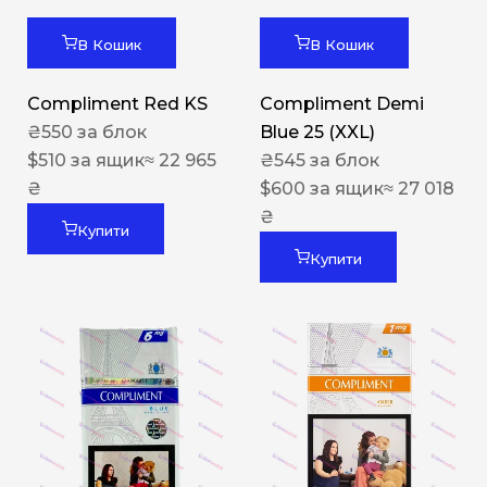
В Кошик
В Кошик
Compliment Red KS
Compliment Demi
₴
550
за блок
Blue 25 (XXL)
$
510
за ящик
≈ 22 965
₴
545
за блок
₴
$
600
за ящик
≈ 27 018
₴
Купити
Купити