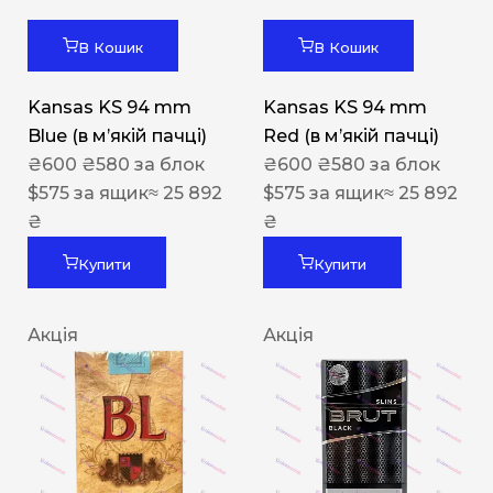
В Кошик
В Кошик
Kansas KS 94 mm
Kansas KS 94 mm
Blue (в мʼякій пачці)
Red (в мʼякій пачці)
₴
600
₴
580
за блок
₴
600
₴
580
за блок
$
575
за ящик
≈ 25 892
$
575
за ящик
≈ 25 892
₴
₴
Купити
Купити
Акція
Акція