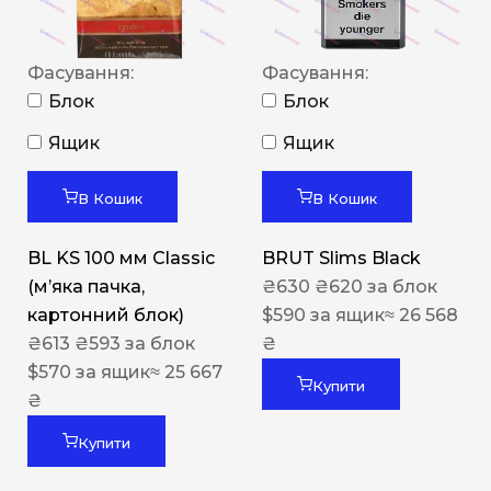
Фасування:
Фасування:
Блок
Блок
Ящик
Ящик
В Кошик
В Кошик
BL KS 100 мм Classic
BRUT Slims Black
(м’яка пачка,
₴
630
₴
620
за блок
картонний блок)
$
590
за ящик
≈ 26 568
₴
613
₴
593
за блок
₴
$
570
за ящик
≈ 25 667
Купити
₴
Купити