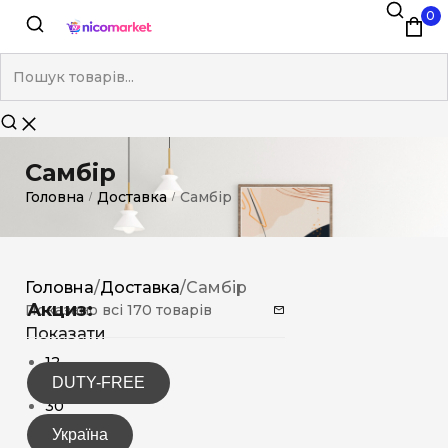
0
Самбір
Головна
Доставка
Самбір
/
/
Головна
/
Доставка
/
Самбір
Акциз:
Показано всі 170 товарів
Показати
12
DUTY-FREE
15
30
Україна