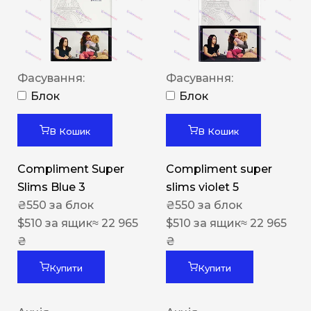
Фасування:
Фасування:
Блок
Блок
В Кошик
В Кошик
Compliment Super
Compliment super
Slims Blue 3
slims violet 5
₴
550
за блок
₴
550
за блок
$
510
за ящик
≈ 22 965
$
510
за ящик
≈ 22 965
₴
₴
Купити
Купити