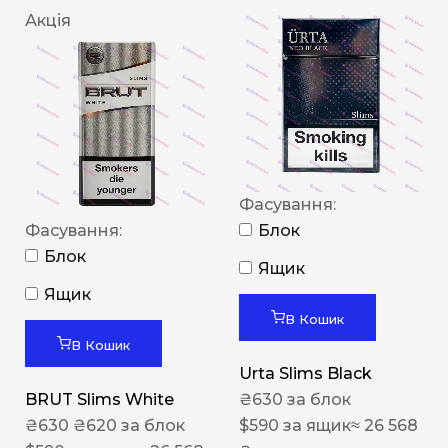
Акція
Фасування:
Фасування:
Блок
Блок
Ящик
Ящик
В Кошик
В Кошик
Urta Slims Black
BRUT Slims White
₴
630
за блок
₴
630
₴
620
за блок
$
590
за ящик
≈ 26 568