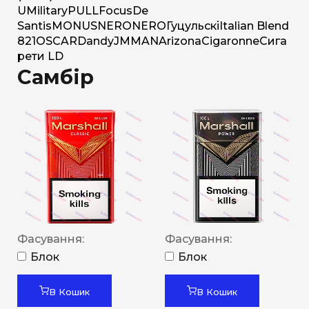
U
Military
PULL
Focus
De
Santis
MONUS
NERO
NERO
Гуцульскі
Italian Blend
821
OSCAR
Dandy
JM
MAN
Arizona
Cigaronne
Сига
рети LD
Самбір
Фасування:
Фасування:
Блок
Блок
В Кошик
В Кошик