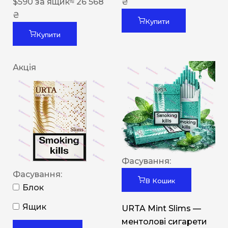
$
590
за ящик
≈ 26 568
₴
₴
Купити
Купити
Акція
Фасування:
Фасування:
В Кошик
Блок
Ящик
URTA Mint Slims —
ментолові сигарети