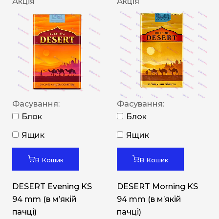
Акція
Акція
Фасування:
Фасування:
Блок
Блок
Ящик
Ящик
В Кошик
В Кошик
DESERT Evening KS
DESERT Morning KS
94 mm (в мʼякій
94 mm (в мʼякій
пачці)
пачці)