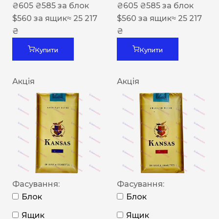
₴
605
₴
585
за блок
₴
605
₴
585
за блок
$
560
за ящик
≈ 25 217
$
560
за ящик
≈ 25 217
₴
₴
Купити
Купити
Акція
Акція
Фасування:
Фасування:
Блок
Блок
Ящик
Ящик