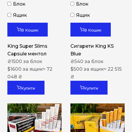
Блок
Блок
Ящик
Ящик
В Кошик
В Кошик
King Super Slims
Сигарети King KS
Capsule ментол
Blue
₴
1500
за блок
₴
540
за блок
$
1600
за ящик
≈ 72
$
500
за ящик
≈ 22 515
048 ₴
₴
Купити
Купити