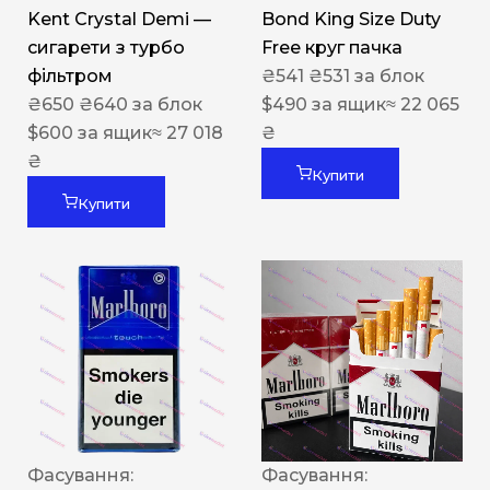
Kent Crystal Demi —
Bond King Size Duty
сигарети з турбо
Free круг пачка
фільтром
₴
541
₴
531
за блок
₴
650
₴
640
за блок
$
490
за ящик
≈ 22 065
$
600
за ящик
≈ 27 018
₴
₴
Купити
Купити
Фасування:
Фасування: