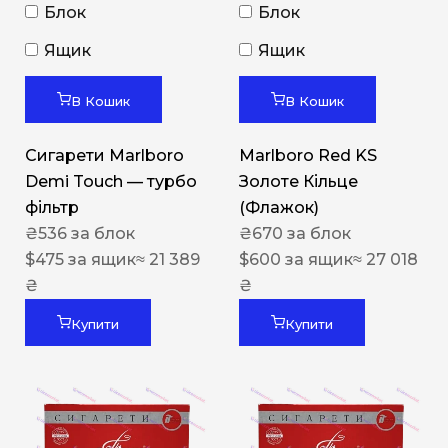
Блок
Блок
Ящик
Ящик
В Кошик
В Кошик
Сигарети Marlboro
Marlboro Red KS
Demi Touch — турбо
Золоте Кільце
фільтр
(Флажок)
₴
536
за блок
₴
670
за блок
$
475
за ящик
≈ 21 389
$
600
за ящик
≈ 27 018
₴
₴
Купити
Купити