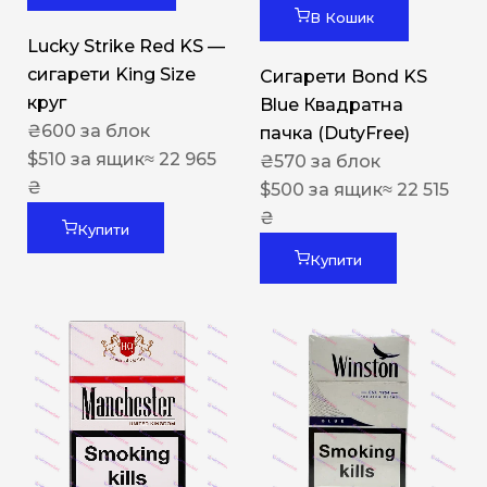
В Кошик
Lucky Strike Red KS —
сигарети King Size
Сигарети Bond KS
круг
Blue Квадратна
₴
600
за блок
пачка (DutyFree)
$
510
за ящик
≈ 22 965
₴
570
за блок
₴
$
500
за ящик
≈ 22 515
₴
Купити
Купити