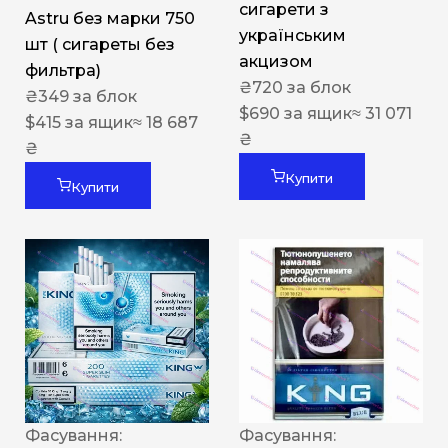
сигарети з
Astru без марки 750
українським
шт ( сигареты без
акцизом
фильтра)
₴
720
за блок
₴
349
за блок
$
690
за ящик
≈ 31 071
$
415
за ящик
≈ 18 687
₴
₴
Купити
Купити
Фасування:
Фасування: