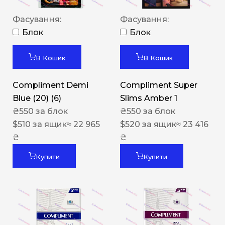
Фасування:
Фасування:
Блок
Блок
В Кошик
В Кошик
Compliment Demi
Compliment Super
Blue (20) (6)
Slims Amber 1
₴
550
за блок
₴
550
за блок
$
510
за ящик
≈ 22 965
$
520
за ящик
≈ 23 416
₴
₴
Купити
Купити