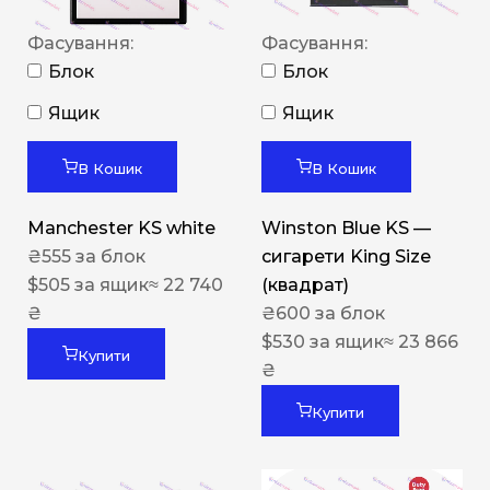
Фасування:
Фасування:
Блок
Блок
Ящик
Ящик
В Кошик
В Кошик
Manchester KS white
Winston Blue KS —
₴
555
за блок
сигарети King Size
$
505
за ящик
≈ 22 740
(квадрат)
₴
₴
600
за блок
$
530
за ящик
≈ 23 866
Купити
₴
Купити