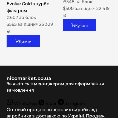
₴
548
за блок
Evolve Gold з турбо
$
500
за ящик
≈ 22 415
фільтром
₴
₴
607
за блок
$
565
за ящик
≈ 25 329
Купити
₴
Купити
nicomarket.co.ua
Зв'яжіться з менеджером для оформлення
замовлення
WhatsApp
Viber
Telegram
Оптовий продаж тютюнових виробів від
виробника з доставкою по Україні. Продаж