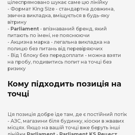
цілеспрямовано шукає саме цю лінійку
- Формат King Size - стандартна довжина,
звична викладка, вміщується в будь-яку
вітрину
-
Parliament
- впізнаваний бренд, який
питають по імені, не пояснюючи
- Акцизна марка - легальна викладка на
полицю без питань від перевіряючих
- Від 1 блоку без передоплати - можна взяти
на пробу, подивитись попит на точці без
ризику
Кому підходить позиція на
точці
Ця позиція добре іде там, де є постійний потік
- АЗС, магазини біля будинку, кіоски в жвавих
місцях. Якщо на вашій точці вже беруть інші
лінійки
Parliament
-
Parliament KS Рецест