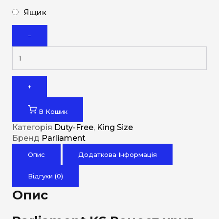
Ящик
−
+
В Кошик
Категорія
Duty-Free
,
King Size
Бренд
Parliament
Опис
Додаткова Інформація
Відгуки (0)
Опис