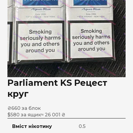
Parliament KS Рецест
круг
₴
660
за блок
$
580
за ящик
≈ 26 001 ₴
Вміст нікотину
0.5