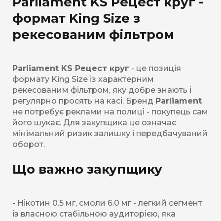
Parliament KS Рецест круг -
формат King Size з
рекесованим фільтром
Parliament KS Рецест круг
- це позиція
формату King Size із характерним
рекесованим фільтром, яку добре знають і
регулярно просять на касі. Бренд
Parliament
не потребує реклами на полиці - покупець сам
його шукає. Для закупщика це означає
мінімальний ризик залишку і передбачуваний
оборот.
Що важно закупщику
- Нікотин 0.5 мг, смоли 6.0 мг - легкий сегмент
із власною стабільною аудиторією, яка