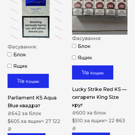
Фасування:
Блок
Фасування:
Блок
Ящик
Ящик
В Кошик
В Кошик
Lucky Strike Red KS —
сигарети King Size
Parliament KS Aqua
круг
Blue квадрат
₴
600
за блок
₴
642
за блок
$
510
за ящик
≈ 22 863
$
605
за ящик
≈ 27 122
₴
₴