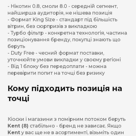
- Нікотин 0.8, смоли 8.0 - середній сегмент,
найширша аудиторія, не нішева позиція
- Формат King Size - стандарт під більшість
вітрин, без сюрпризів з викладкою
- Турбо фільтр - конкретна технологія, частина
позиціонування бренду, покупці знають що
беруть
- Duty Free - чесний формат поставки,
уточнюйте умови викладки у своєму регіоні
- Від 1 блоку без передоплати - можна
перевірити попит на точці без ризику
Кому підходить позиція на
точці
Кіоски і магазини з помірним потоком беруть
Kent (8)
стабільно - бренд не зависає. Якщо
Kent
у вас ще не в асортименті, візьміть один