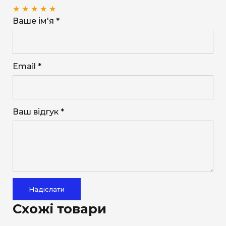
★
★
★
★
★
Ваше ім'я *
Email *
Ваш відгук *
Надіслати
Схожі товари