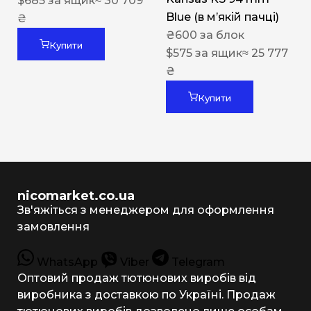
$
685
за ящик
≈ 30 709
Blue (в мʼякій пачці)
₴
₴
600
за блок
Купити
$
575
за ящик
≈ 25 777
₴
Купити
nicomarket.co.ua
Зв'яжіться з менеджером для оформлення
замовлення
WhatsApp
Viber
Telegram
Оптовий продаж тютюнових виробів від
виробника з доставкою по Україні. Продаж