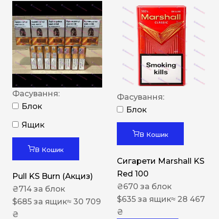
Фасування:
Фасування:
Блок
Блок
Ящик
В Кошик
В Кошик
Сигарети Marshall KS
Red 100
Pull KS Burn (Акциз)
₴
670
за блок
₴
714
за блок
$
635
за ящик
≈ 28 467
$
685
за ящик
≈ 30 709
₴
₴