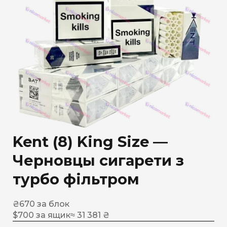
Kent (8) King Size —
Черновцы сигарети з
турбо фільтром
₴
670
за блок
$
700
за ящик
≈ 31 381 ₴