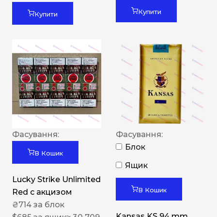
Купити
Купити
Фасування:
Фасування:
Блок
В Кошик
Ящик
Lucky Strike Unlimited
В Кошик
Red c акцизом
₴
714
за блок
Kansas KS 94 mm