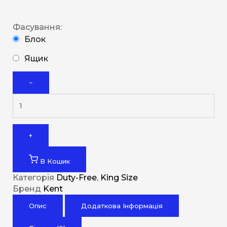
Фасування:
Блок
Ящик
−
+
В Кошик
Категорія
Duty-Free
,
King Size
Бренд
Kent
Опис
Додаткова Інформація