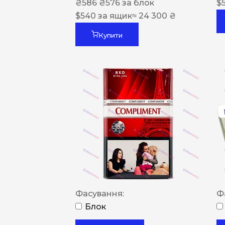
₴
586
₴
576
за блок
$
$
540
за ящик
≈ 24 300 ₴
Купити
Фасування:
Ф
Блок