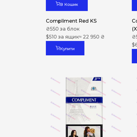
В Кошик
Compliment Red KS
C
₴
550
за блок
(
$
510
за ящик
≈ 22 950 ₴
₴
$
Купити