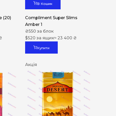
В Кошик
 (20)
Compliment Super Slims
Amber 1
₴
550
за блок
₴
$
520
за ящик
≈ 23 400 ₴
Купити
Акція