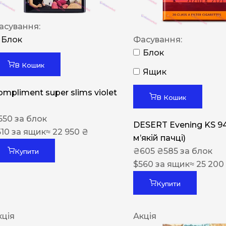
асування:
Блок
Фасування:
Блок
В Кошик
Ящик
ompliment super slims violet
В Кошик
550
за блок
DESERT Evening KS 9
510
за ящик
≈ 22 950 ₴
мʼякій пачці)
₴
605
₴
585
за блок
Купити
$
560
за ящик
≈ 25 200
Купити
кція
Акція