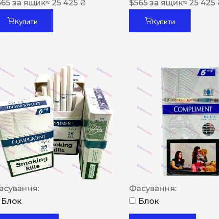
565
за ящик
≈ 25 425 ₴
$
565
за ящик
≈ 25 425
Купити
Купити
асування:
Фасування:
Блок
Блок