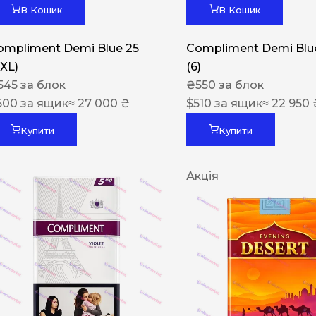
В Кошик
В Кошик
ompliment Demi Blue 25
Compliment Demi Blue
XXL)
(6)
545
за блок
₴
550
за блок
600
за ящик
≈ 27 000 ₴
$
510
за ящик
≈ 22 950 
Купити
Купити
Акція