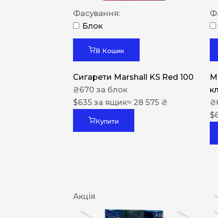
Фасування:
Ф
Блок
В Кошик
Сигарети Marshall KS Red 100
M
₴
670
за блок
к
$
635
за ящик
≈ 28 575 ₴
₴
$
Купити
Акція