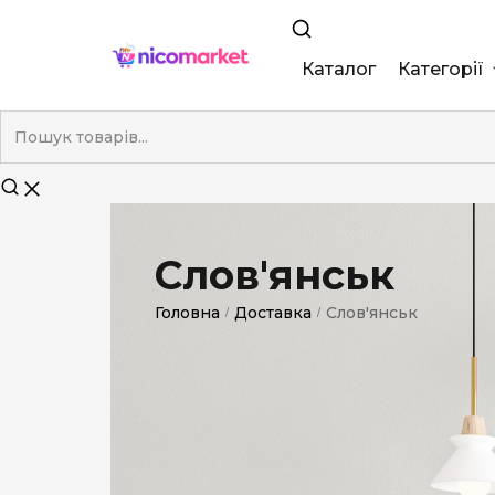
Каталог
Категорії
King Size
Demi
Super Slim
Слов'янськ
Nano
Головна
Доставка
Слов'янськ
/
/
Без фільтра
Duty-Free
Електронні
Смакові (кап