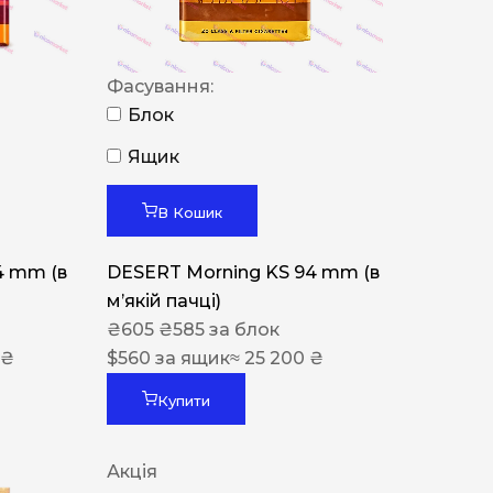
Фасування:
Блок
Ящик
В Кошик
4 mm (в
DESERT Morning KS 94 mm (в
мʼякій пачці)
₴
605
₴
585
за блок
 ₴
$
560
за ящик
≈ 25 200 ₴
Купити
Акція