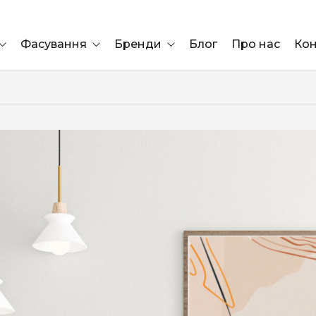
Фасування
Бренди
Блог
Про нас
Кон
Ящик
Elf Bar
Блок
Compliment
Львів
Marshall
Marlboro
OK
ÜRTA
сула)
Lifa
BRUT