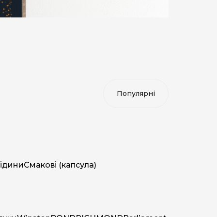
ідини
Смакові (капсула)