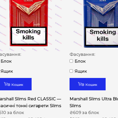
NERO
NERO
Гуцульскі
Italian Blend 821
OSCAR
асування:
Фасування:
Dandy
Блок
Блок
JM
Ящик
Ящик
MAN
Arizona
В Кошик
В Кошик
Cigaronne
arshall Slims Red CLASSIC —
Marshall Slims Ultra B
Сигарети LD
ласичні тонкі сигарети Slims
Slims
610
за блок
₴
609
за блок