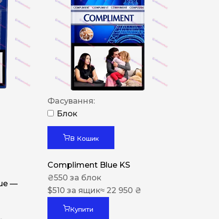
Фасування:
Блок
В Кошик
Compliment Blue KS
₴
550
за блок
lue —
$
510
за ящик
≈ 22 950 ₴
Купити