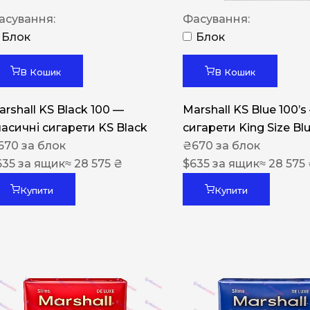
Акциз UA
асування:
Фасування:
Капсула (смак)
Блок
Блок
Manchester
В Кошик
В Кошик
Nistru
arshall KS Black 100 —
Marshall KS Blue 100’s
Leana
ласичні сигарети KS Black
сигарети King Size Bl
Montecristo
670
за блок
₴
670
за блок
635
за ящик
≈ 28 575 ₴
$
635
за ящик
≈ 28 575
ASTRU
Military
Купити
Купити
PULL
Focus
De Santis
MONUS