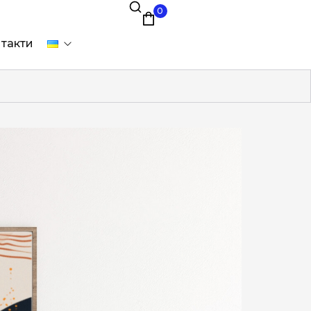
0
такти