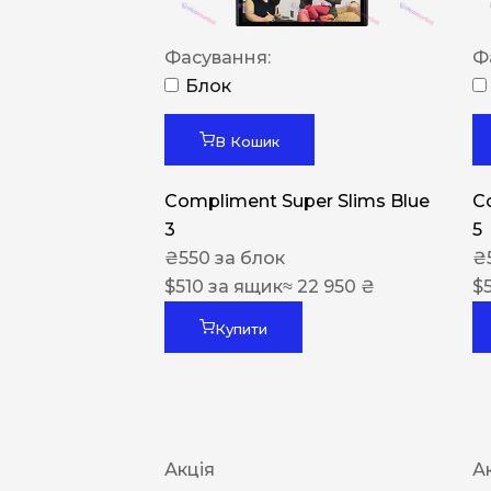
Фасування:
Ф
Блок
В Кошик
Compliment Super Slims Blue
C
3
5
₴
550
за блок
₴
$
510
за ящик
≈ 22 950 ₴
$
Купити
Акція
А