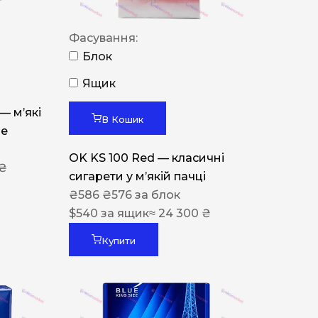
Фасування:
Блок
Ящик
 — м’які
В Кошик
ue
OK KS 100 Red — класичні
 ₴
сигарети у м’якій пачці
₴
586
₴
576
за блок
$
540
за ящик
≈ 24 300 ₴
Купити