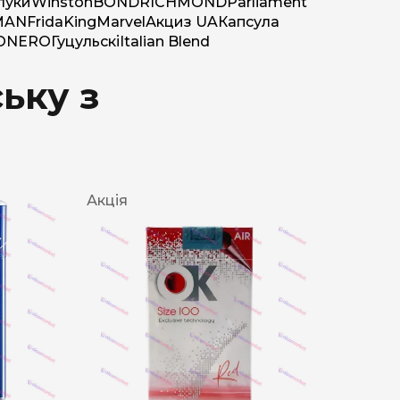
луки
Winston
BOND
RICHMOND
Parliament
MAN
Frida
King
Marvel
Акциз UA
Капсула
O
NERO
Гуцульскі
Italian Blend
ьку з
Акція