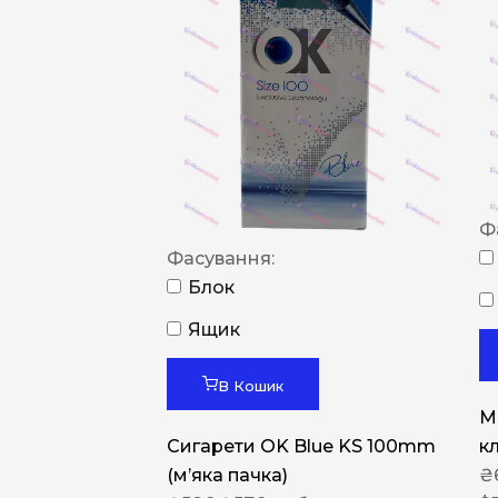
Ф
Фасування:
Блок
Ящик
В Кошик
M
Сигарети OK Blue KS 100mm
к
(м’яка пачка)
₴