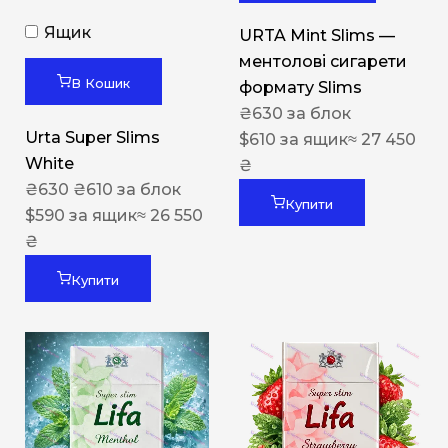
Ящик
URTA Mint Slims —
ментолові сигарети
В Кошик
формату Slims
₴
630
за блок
Urta Super Slims
$
610
за ящик
≈ 27 450
White
₴
₴
630
₴
610
за блок
Купити
$
590
за ящик
≈ 26 550
₴
Купити