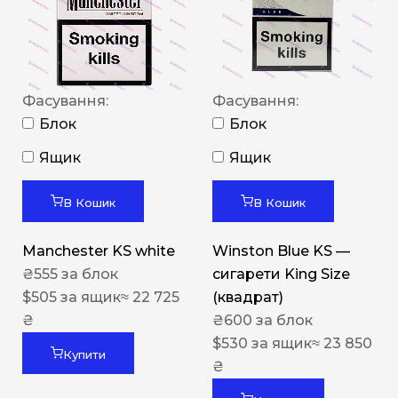
Фасування:
Фасування:
Блок
Блок
Ящик
Ящик
В Кошик
В Кошик
Manchester KS white
Winston Blue KS —
₴
555
за блок
сигарети King Size
$
505
за ящик
≈ 22 725
(квадрат)
₴
₴
600
за блок
$
530
за ящик
≈ 23 850
Купити
₴