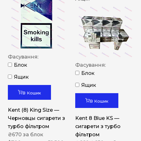
Фасування:
Блок
Фасування:
Блок
Ящик
Ящик
В Кошик
В Кошик
Kent (8) King Size —
Черновцы сигарети з
Kent 8 Blue KS —
турбо фільтром
сигарети з турбо
₴
670
за блок
фільтром