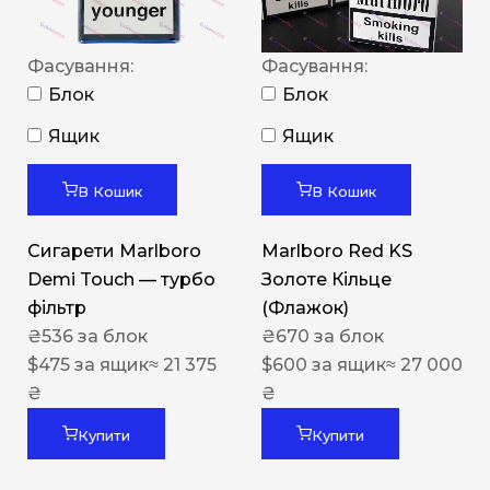
Фасування:
Фасування:
Блок
Блок
Ящик
Ящик
В Кошик
В Кошик
Сигарети Marlboro
Marlboro Red KS
Demi Touch — турбо
Золоте Кільце
фільтр
(Флажок)
₴
536
за блок
₴
670
за блок
$
475
за ящик
≈ 21 375
$
600
за ящик
≈ 27 000
₴
₴
Купити
Купити