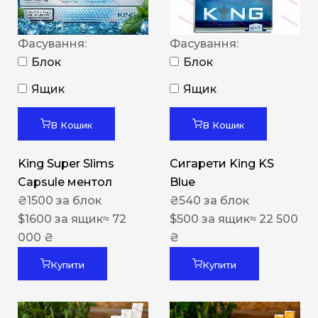
Фасування:
Фасування:
Блок
Блок
Ящик
Ящик
В Кошик
В Кошик
King Super Slims
Сигарети King KS
Capsule ментол
Blue
₴
1500
за блок
₴
540
за блок
$
1600
за ящик
≈ 72
$
500
за ящик
≈ 22 500
000 ₴
₴
Купити
Купити