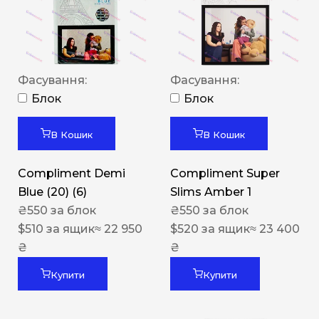
Фасування:
Фасування:
Блок
Блок
В Кошик
В Кошик
Compliment Demi
Compliment Super
Blue (20) (6)
Slims Amber 1
₴
550
за блок
₴
550
за блок
$
510
за ящик
≈ 22 950
$
520
за ящик
≈ 23 400
₴
₴
Купити
Купити