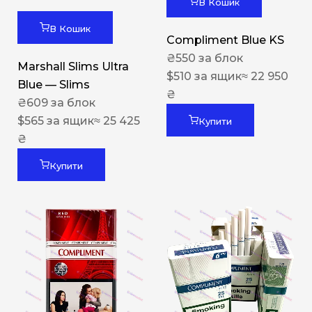
В Кошик
В Кошик
Compliment Blue KS
₴
550
за блок
Marshall Slims Ultra
$
510
за ящик
≈ 22 950
Blue — Slims
₴
₴
609
за блок
$
565
за ящик
≈ 25 425
Купити
₴
Купити