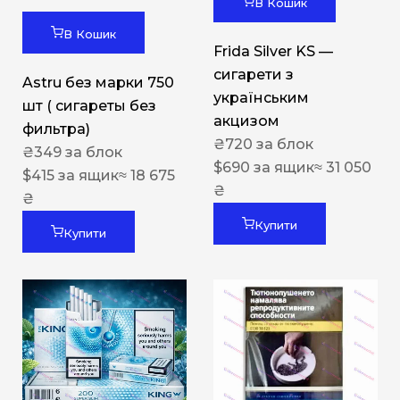
В Кошик
В Кошик
Frida Silver KS —
сигарети з
Astru без марки 750
українським
шт ( сигареты без
акцизом
фильтра)
₴
720
за блок
₴
349
за блок
$
690
за ящик
≈ 31 050
$
415
за ящик
≈ 18 675
₴
₴
Купити
Купити