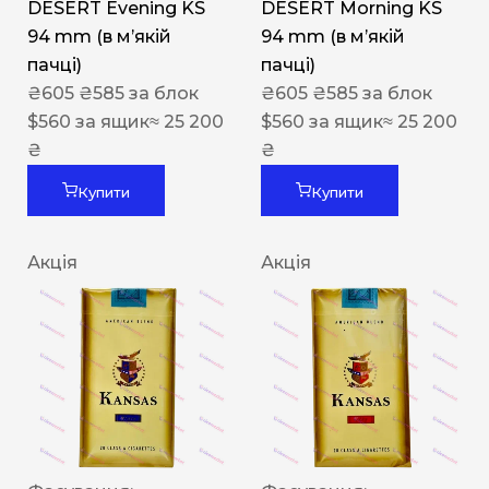
DESERT Evening KS
DESERT Morning KS
94 mm (в мʼякій
94 mm (в мʼякій
пачці)
пачці)
₴
605
₴
585
за блок
₴
605
₴
585
за блок
$
560
за ящик
≈ 25 200
$
560
за ящик
≈ 25 200
₴
₴
Купити
Купити
Акція
Акція