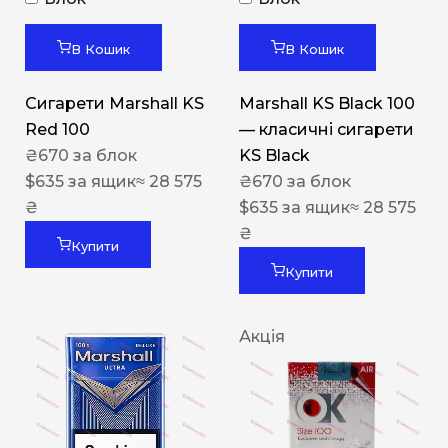
В Кошик
В Кошик
Сигарети Marshall KS
Marshall KS Black 100
Red 100
— класичні сигарети
₴
670
за блок
KS Black
$
635
за ящик
≈ 28 575
₴
670
за блок
₴
$
635
за ящик
≈ 28 575
₴
Купити
Купити
Акція