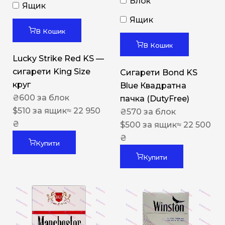
Блок
Ящик
Ящик
В Кошик
В Кошик
Lucky Strike Red KS —
сигарети King Size
Сигарети Bond KS
круг
Blue Квадратна
₴
600
за блок
пачка (DutyFree)
$
510
за ящик
≈ 22 950
₴
570
за блок
₴
$
500
за ящик
≈ 22 500
₴
Купити
Купити