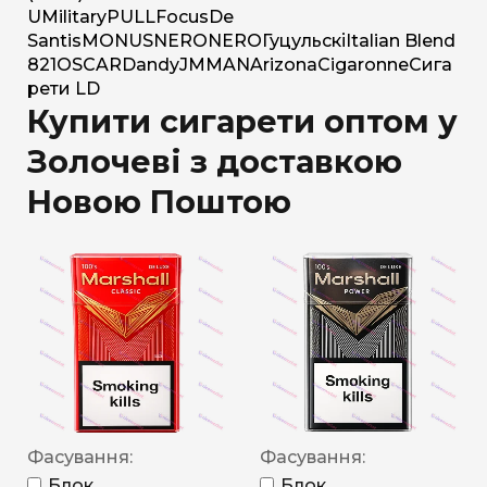
U
Military
PULL
Focus
De
Santis
MONUS
NERO
NERO
Гуцульскі
Italian Blend
821
OSCAR
Dandy
JM
MAN
Arizona
Cigaronne
Сига
рети LD
Купити сигарети оптом у
Золочеві з доставкою
Новою Поштою
Фасування:
Фасування:
Блок
Блок