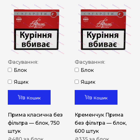
Фасування:
Фасування:
Блок
Блок
Ящик
Ящик
В Кошик
В Кошик
Прима класична без
Кременчук Прима
фільтра — блок, 750
без фільтра — блок,
штук
600 штук
₴
480
за блок
₴
335
за блок