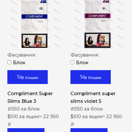
Фасування:
Фасування:
Блок
Блок
В Кошик
В Кошик
Compliment Super
Compliment super
Slims Blue 3
slims violet 5
₴
550
за блок
₴
550
за блок
$
510
за ящик
≈ 22 950
$
510
за ящик
≈ 22 950
₴
₴