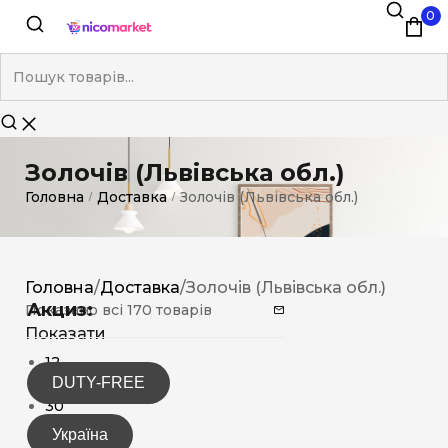
0
Золочів (Львівська обл.)
Головна
Доставка
Золочів (Львівська обл.)
/
/
Головна
/
Доставка
/
Золочів (Львівська обл.)
Акциз:
Показано всі 170 товарів
Показати
12
DUTY-FREE
15
30
Україна