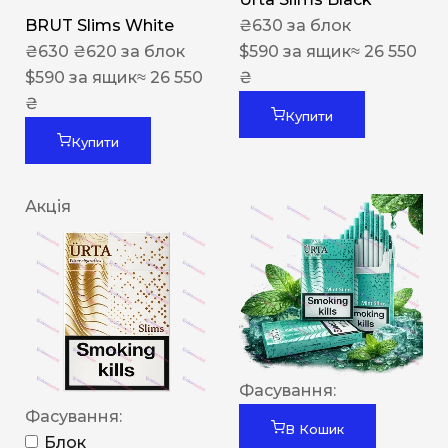
BRUT Slims White
₴
630
за блок
₴
630
₴
620
за блок
$
590
за ящик
≈ 26 550
$
590
за ящик
≈ 26 550
₴
₴
Купити
Купити
Акція
Фасування:
Фасування:
В Кошик
Блок