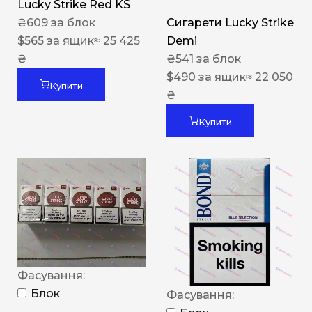
Lucky Strike Red KS
₴
609
за блок
Сигарети Lucky Strike
$
565
за ящик
≈ 25 425
Demi
₴
₴
541
за блок
$
490
за ящик
≈ 22 050
Купити
₴
Купити
Фасування:
Блок
Фасування: