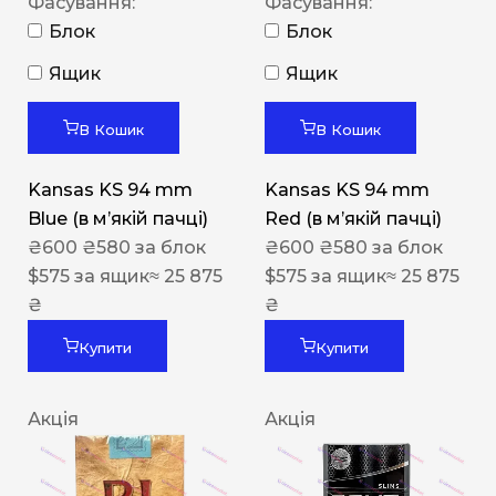
Фасування:
Фасування:
Блок
Блок
Ящик
Ящик
В Кошик
В Кошик
Kansas KS 94 mm
Kansas KS 94 mm
Blue (в мʼякій пачці)
Red (в мʼякій пачці)
₴
600
₴
580
за блок
₴
600
₴
580
за блок
$
575
за ящик
≈ 25 875
$
575
за ящик
≈ 25 875
₴
₴
Купити
Купити
Акція
Акція