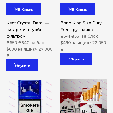
В Кошик
В Кошик
Kent Crystal Demi —
Bond King Size Duty
сигарети з турбо
Free круг пачка
фільтром
₴
541
₴
531
за блок
₴
650
₴
640
за блок
$
490
за ящик
≈ 22 050
$
600
за ящик
≈ 27 000
₴
₴
Купити
Купити