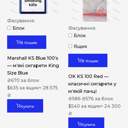
Фасування:
Блок
Фасування:
Блок
В Кошик
Ящик
Marshall KS Blue 100’s
В Кошик
— м’які сигарети King
Size Blue
OK KS 100 Red —
₴
670
за блок
класичні сигарети у
$
635
за ящик
≈ 28 575
м’якій пачці
₴
₴
586
₴
576
за блок
$
540
за ящик
≈ 24 300
Купити
₴
Купити