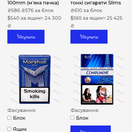
100mm (м’яка пачка)
тонкі сигарети Slims
₴
586
₴
576
за блок
₴
610
за блок
$
540
за ящик
≈ 24 300
$
565
за ящик
≈ 25 425
₴
₴
Купити
Купити
Фасування:
Фасування:
Блок
Блок
Ящик