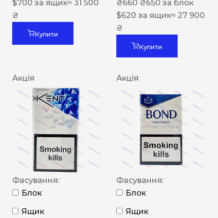
$
700
за ящик
≈ 31 500
₴
660
₴
650
за блок
₴
$
620
за ящик
≈ 27 900
₴
Купити
Купити
Акція
Акція
Фасування:
Фасування:
Блок
Блок
Ящик
Ящик