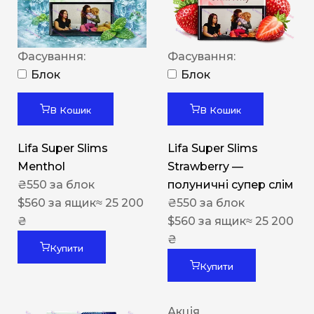
Фасування:
Фасування:
Блок
Блок
В Кошик
В Кошик
Lifa Super Slims
Lifa Super Slims
Menthol
Strawberry —
₴
550
за блок
полуничні супер слім
$
560
за ящик
≈ 25 200
₴
550
за блок
₴
$
560
за ящик
≈ 25 200
₴
Купити
Купити
Акція