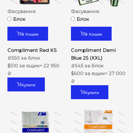
Фасування:
Фасування:
Блок
Блок
В Кошик
В Кошик
Compliment Red KS
Compliment Demi
₴
550
за блок
Blue 25 (XXL)
$
510
за ящик
≈ 22 950
₴
545
за блок
₴
$
600
за ящик
≈ 27 000
₴
Купити
Купити