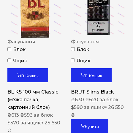
Фасування:
Фасування:
Блок
Блок
Ящик
Ящик
В Кошик
В Кошик
BL KS 100 мм Classic
BRUT Slims Black
(м’яка пачка,
₴
630
₴
620
за блок
картонний блок)
$
590
за ящик
≈ 26 550
₴
613
₴
593
за блок
₴
$
570
за ящик
≈ 25 650
Купити
₴