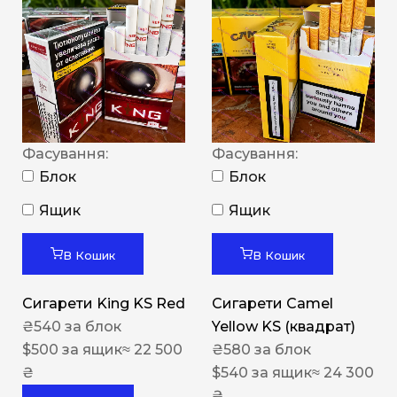
Фасування:
Фасування:
Блок
Блок
Ящик
Ящик
В Кошик
В Кошик
Сигарети King KS Red
Сигарети Camel
₴
540
за блок
Yellow KS (квадрат)
$
500
за ящик
≈ 22 500
₴
580
за блок
₴
$
540
за ящик
≈ 24 300
₴