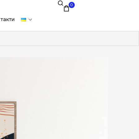
0
такти