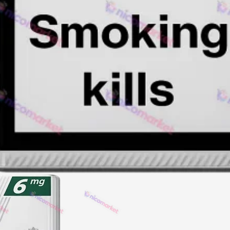
Акциз UA
Капсула (смак)
Manchester
Nistru
Leana
Montecristo
ASTRU
Military
PULL
Focus
De Santis
MONUS