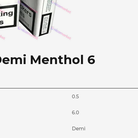
emi Menthol 6
0.5
6.0
Demi