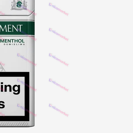
NERO
NERO
Гуцульскі
Italian Blend 821
OSCAR
Dandy
JM
MAN
Arizona
Cigaronne
Сигарети LD