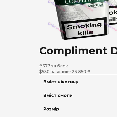
Compliment D
₴
577
за блок
$
530
за ящик
≈ 23 850 ₴
Вміст нікотину
Вміст смоли
Розмір