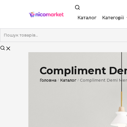
Каталог
Категорії
King Size
Demi
Super Slim
Compliment Dem
Nano
Головна
Каталог
Compliment Demi Men
/
/
Без фільтра
Duty-Free
Електронні
Смакові (кап