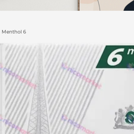
DESERT
Kansas
 Menthol 6
Palermo
Kent
Прилуки
Winston
BOND
RICHMOND
Parliament
Lucky Strike
Прима