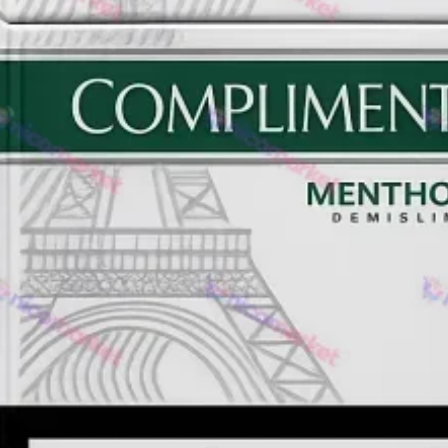
Rothmans
Camel
Monte Carlo
Sobranie
Ritm
BL
L&M
TOBACCO Lux
CHAPMAN
Frida
King
Marvel