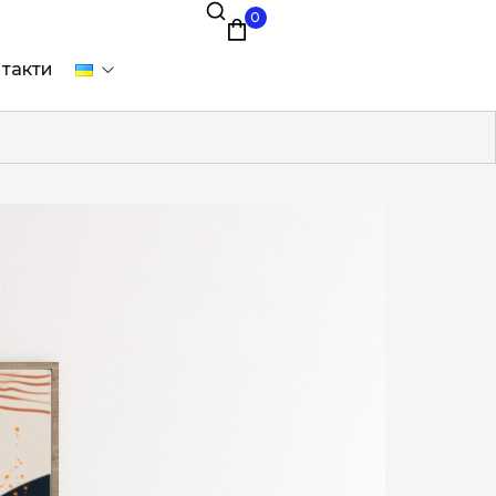
0
такти