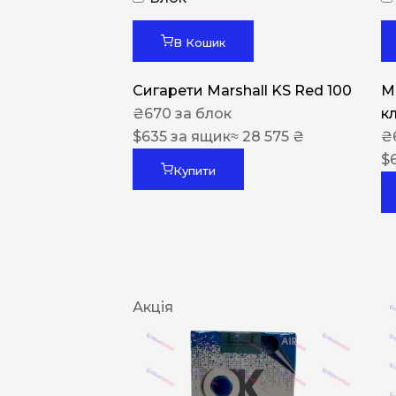
В Кошик
Сигарети Marshall KS Red 100
M
₴
670
за блок
к
$
635
за ящик
≈ 28 575 ₴
₴
$
Купити
Акція