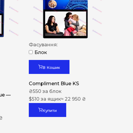
Фасування:
Блок
В Кошик
Compliment Blue KS
₴
550
за блок
lue —
$
510
за ящик
≈ 22 950 ₴
Купити
 ₴