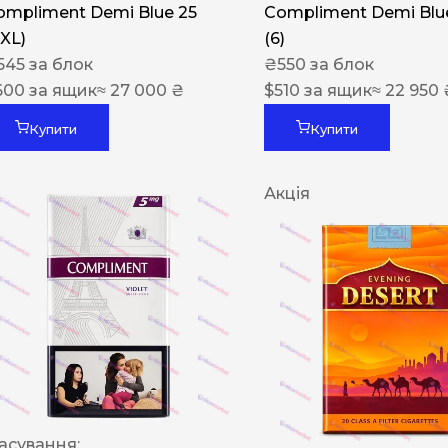
ompliment Demi Blue 25
Compliment Demi Blue
XXL)
(6)
545
за блок
₴
550
за блок
600
за ящик
≈ 27 000 ₴
$
510
за ящик
≈ 22 950 
Купити
Купити
Акція
асування: