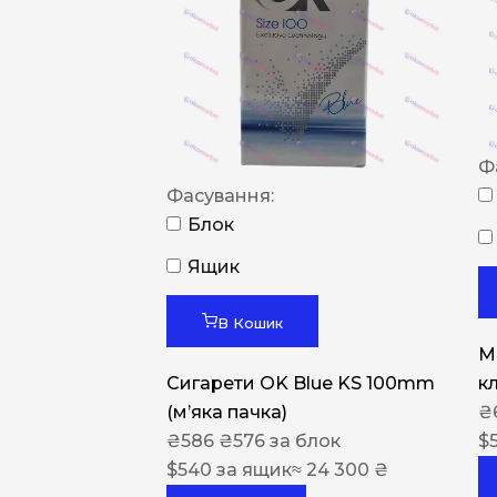
Ф
Фасування:
Блок
Ящик
В Кошик
M
Сигарети OK Blue KS 100mm
к
(м’яка пачка)
₴
₴
586
₴
576
за блок
$
$
540
за ящик
≈ 24 300 ₴