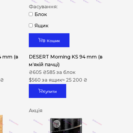
Фасування:
Блок
Ящик
В Кошик
4 mm (в
DESERT Morning KS 94 mm (в
мʼякій пачці)
₴
605
₴
585
за блок
 ₴
$
560
за ящик
≈ 25 200 ₴
Купити
Акція