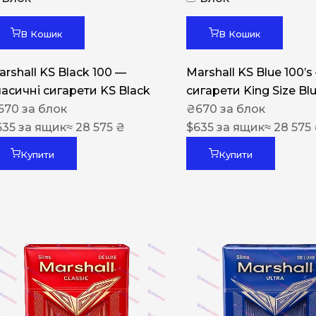
Акциз UA
Капсула (смак)
В Кошик
В Кошик
Manchester
arshall KS Black 100 —
Marshall KS Blue 100’s
Nistru
ласичні сигарети KS Black
сигарети King Size Bl
670
за блок
₴
670
за блок
Leana
635
за ящик
≈ 28 575 ₴
$
635
за ящик
≈ 28 575
Montecristo
Купити
Купити
ASTRU
Military
PULL
Focus
De Santis
MONUS