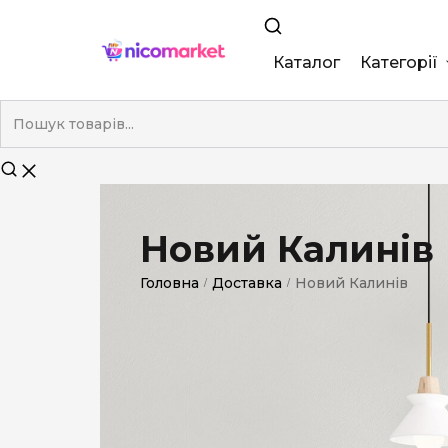
Каталог
Категорії
King Size
Demi
Super Slim
Новий Калинів
Nano
Головна
Доставка
Новий Калинів
/
/
Без фільтра
Duty-Free
Електронні
Смакові (кап