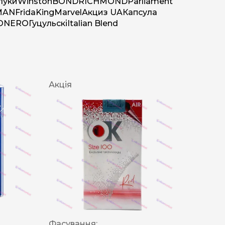
луки
Winston
BOND
RICHMOND
Parliament
MAN
Frida
King
Marvel
Акциз UA
Капсула
O
NERO
Гуцульскі
Italian Blend
Акція
Фасування: