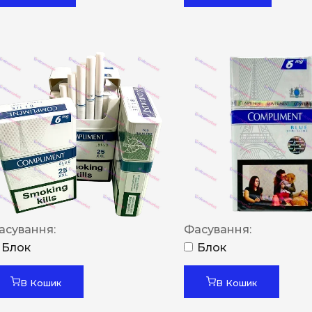
асування:
Фасування:
Блок
Блок
В Кошик
В Кошик