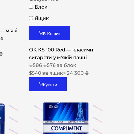
Блок
Ящик
 — м’які
В Кошик
ue
OK KS 100 Red — класичні
 ₴
сигарети у м’якій пачці
₴
586
₴
576
за блок
$
540
за ящик
≈ 24 300 ₴
Купити