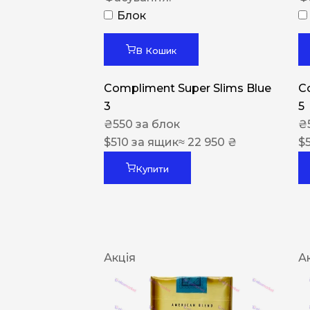
Блок
В Кошик
Compliment Super Slims Blue
C
3
5
₴
550
за блок
₴
$
510
за ящик
≈ 22 950 ₴
$
Купити
Акція
А