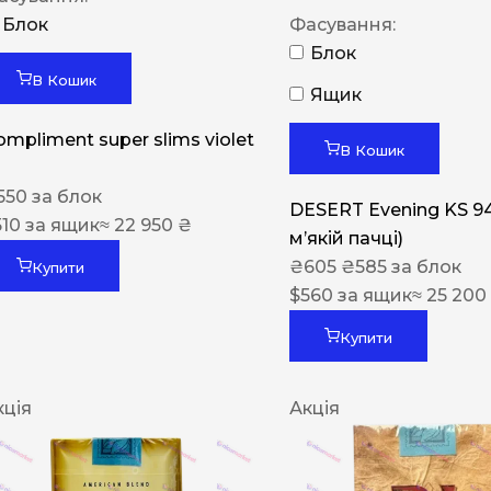
Блок
Фасування:
Блок
В Кошик
Ящик
ompliment super slims violet
В Кошик
550
за блок
DESERT Evening KS 9
510
за ящик
≈ 22 950 ₴
мʼякій пачці)
₴
605
₴
585
за блок
Купити
$
560
за ящик
≈ 25 200
Купити
кція
Акція