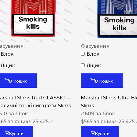
NERO
NERO
Гуцульскі
Italian Blend 821
асування:
Фасування:
OSCAR
Блок
Блок
Dandy
Ящик
Ящик
JM
В Кошик
В Кошик
MAN
arshall Slims Red CLASSIC —
Marshall Slims Ultra B
Arizona
ласичні тонкі сигарети Slims
Slims
Cigaronne
610
за блок
₴
609
за блок
565
за ящик
≈ 25 425 ₴
Сигарети LD
$
565
за ящик
≈ 25 425
Купити
Купити