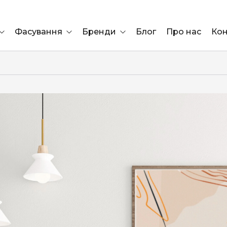
Фасування
Бренди
Блог
Про нас
Кон
Ящик
Elf Bar
Блок
Compliment
Львів
Marshall
Marlboro
OK
ÜRTA
сула)
Lifa
BRUT