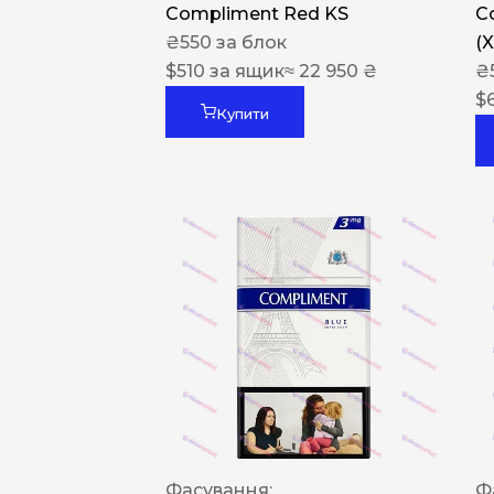
Compliment Red KS
C
₴
550
за блок
(
$
510
за ящик
≈ 22 950 ₴
₴
$
Купити
Фасування:
Ф