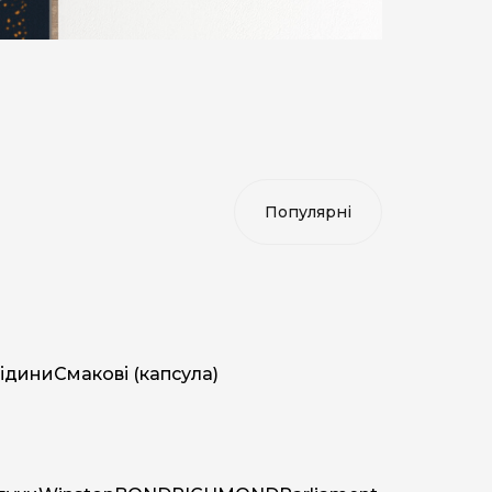
ідини
Смакові (капсула)